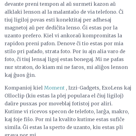
devante preni tempon al aŭ surmeti kazon aŭ
alklaki lenson al la malantaŭo de via telefono. Ĉi
tiuj ligiloj povas esti konektitaj per adhesaj
magnetoj aŭ per dediĉita lenso. Ĝi estas por la
uzanto prefero. Kiel vi ankoraŭ kompromitas la
rapidon preni pafon. Denove ĉi tio estas por mia
stilo pri pafado, strata foto. Por iu ajn alia varo de
foto, ĉi tiuj lensaj ligoj estas bonegaj. Mi ne pafas
nur straton, do kiam mi ne faros, mi aliĝos lenson
kaj ĝuos ĝin.
Kompanioj kiel
Moment
, Izzi-Gadgets, ExoLens kaj
Olloclip (kiu estas la plej populara el ĉiuj ligiloj)
daŭre pusxas por moveblaj fotistoj por aliri.
Kutime vi ricevos specon de telefoto, larĝa, makro,
kaj foje fiŝo. Por mi la kvalito kutime estas sufiĉe
simila. Ĝi estas la sperto de uzanto, kiu estas pli
grava por mi.