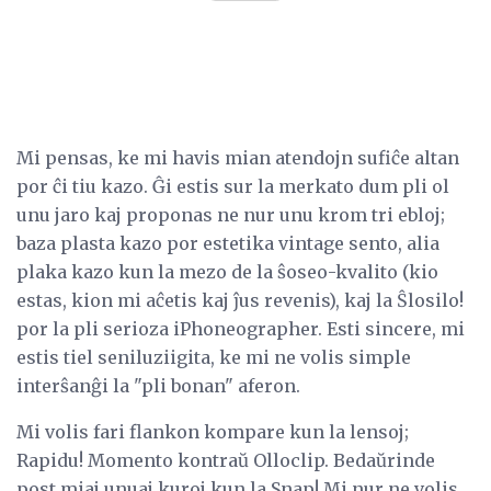
Mi pensas, ke mi havis mian atendojn sufiĉe altan
por ĉi tiu kazo. Ĝi estis sur la merkato dum pli ol
unu jaro kaj proponas ne nur unu krom tri ebloj;
baza plasta kazo por estetika vintage sento, alia
plaka kazo kun la mezo de la ŝoseo-kvalito (kio
estas, kion mi aĉetis kaj ĵus revenis), kaj la Ŝlosilo!
por la pli serioza iPhoneographer. Esti sincere, mi
estis tiel seniluziigita, ke mi ne volis simple
interŝanĝi la "pli bonan" aferon.
Mi volis fari flankon kompare kun la lensoj;
Rapidu! Momento kontraŭ Olloclip. Bedaŭrinde
post miaj unuaj kuroj kun la Snap! Mi nur ne volis