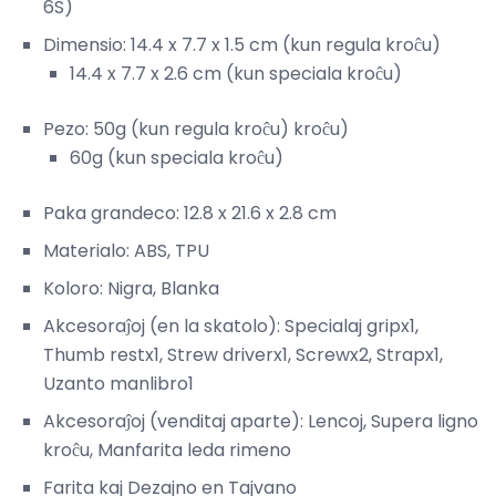
6S)
Dimensio: 14.4 x 7.7 x 1.5 cm (kun regula kroĉu)
14.4 x 7.7 x 2.6 cm (kun speciala kroĉu)
Pezo: 50g (kun regula kroĉu) kroĉu)
60g (kun speciala kroĉu)
Paka grandeco: 12.8 x 21.6 x 2.8 cm
Materialo: ABS, TPU
Koloro: Nigra, Blanka
Akcesoraĵoj (en la skatolo): Specialaj gripx1,
Thumb restx1, Strew driverx1, Screwx2, Strapx1,
Uzanto manlibro1
Akcesoraĵoj (venditaj aparte): Lencoj, Supera ligno
kroĉu, Manfarita leda rimeno
Farita kaj Dezajno en Tajvano