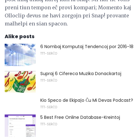
preni tiun tempon eĉ provi kompari; Momento kaj
Olloclip devus ne havi zorgojn pri Snap! provante
malhelpi en sian spacon.
Alike posts
6 Nombaj Komputaj Tendencoj por 2016-18
TTT-SERĈO
Supraj 6 Cifereca Muzika Donackartoj
TTT-SERĈO
Kio Speco de Ekipaĵo Ĉu Mi Devas Podcast?
TTT-SERĈO
5 Best Free Online Database-Kreintoj
TTT-SERĈO