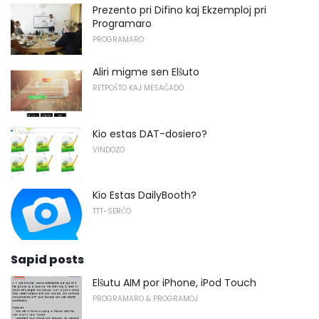
Prezento pri Difino kaj Ekzemploj pri
Programaro
PROGRAMARO
Aliri migme sen Elŝuto
RETPOŜTO KAJ MESAĜADO
Kio estas DAT-dosiero?
VINDOZO
Kio Estas DailyBooth?
TTT-SERĈO
Sapid posts
Elŝutu AIM por iPhone, iPod Touch
PROGRAMARO & PROGRAMOJ