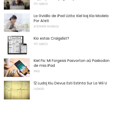
TTT-SERĈO
La Gvidilo de iPad Uzita: Kiel kaj Kia Modelo
Por Aĉeti
AĈETANTE GVIDILOJ
Kio estas Craigslist?
TTT-SERĈO
Kiel Fix: Mi Forgesis Pasvorton aŭ Paskodon
de mia iPad
IPAD
12 Ludoj Kiu Devus Esti Estinta Sur La Wii U
LUDADO