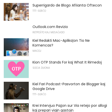
Superrigardo de Blogo Afiŝanta Oftecon
TTT-SERĈO
Outlook.com Revizio
RETPOŜTO KAJ MESAĜADO
Kiel Redakti Mac-Aplikaĵon Tio Ne
Komencas?
MACOJ
Kion OTP Stands For kaj What It Rimedoj
SOCIA DUONA
Kiel Fari Podcast-Pasvorton de Blogger kaj
Google Drive
TTT-SERĈO
Krei Intervjuo Paĝon sur Via retejo por allogi
kaj prepari viajn gastojn