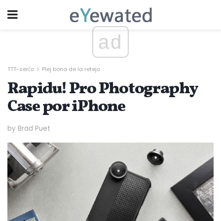
ad
TTT-serĉo
Plej bona de la retejo
Rapidu! Pro Photography
Case por iPhone
by Brad Puet