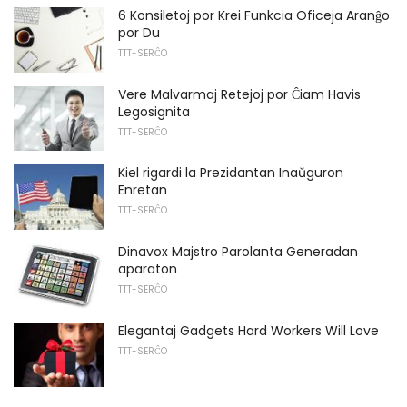
6 Konsiletoj por Krei Funkcia Oficeja Aranĝo
por Du
TTT-SERĈO
Vere Malvarmaj Retejoj por Ĉiam Havis
Legosignita
TTT-SERĈO
Kiel rigardi la Prezidantan Inaŭguron
Enretan
TTT-SERĈO
Dinavox Majstro Parolanta Generadan
aparaton
TTT-SERĈO
Elegantaj Gadgets Hard Workers Will Love
TTT-SERĈO