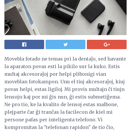
Movebla fotado ne temas pri la dentaĵo, sed havante
la aparaton povas esti la pikilo sur la kuko. Estis
multaj akcesoraĵoj por helpi plibonigi vian
moveblan fotokampon. Unu el tiuj akcesoraĵoj, kiuj
povas helpi, estas ligiloj. Mi provis multajn ĉi tiujn
lensojn kaj por mi ĝis nun, ĝi estis submetiĝema.
Ne pro tio, ke la kvalito de lensoj estas malbone,
plejparte ĉar ĝi tranĉas la facilecon de kiel mi
persone pafas per inteligenta telefono. Vi
kompromitas la "telefonan rapidon" de tio ĉio,