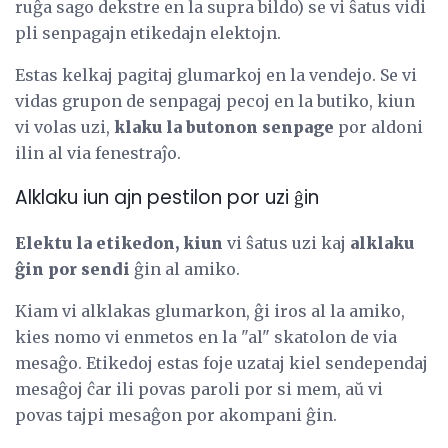
ruĝa sago dekstre en la supra bildo) se vi ŝatus vidi
pli senpagajn etikedajn elektojn.
Estas kelkaj pagitaj glumarkoj en la vendejo. Se vi
vidas grupon de senpagaj pecoj en la butiko, kiun
vi volas uzi,
klaku la butonon senpage
por aldoni
ilin al via fenestraĵo.
Alklaku iun ajn pestilon por uzi ĝin
Elektu la etikedon, kiun
vi ŝatus uzi kaj
alklaku
ĝin por sendi
ĝin al amiko.
Kiam vi alklakas glumarkon, ĝi iros al la amiko,
kies nomo vi enmetos en la "al" skatolon de via
mesaĝo. Etikedoj estas foje uzataj kiel sendependaj
mesaĝoj ĉar ili povas paroli por si mem, aŭ vi
povas tajpi mesaĝon por akompani ĝin.