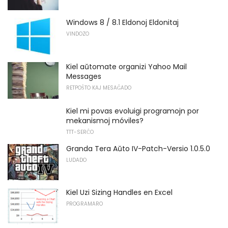
Windows 8 / 8.1 Eldonoj Eldonitaj
VINDOZO
Kiel aŭtomate organizi Yahoo Mail
Messages
RETPOŜTO KAJ MESAĜADO
Kiel mi povas evoluigi programojn por
mekanismoj móviles?
TTT-SERĈO
Granda Tera Aŭto IV-Patch-Versio 1.0.5.0
LUDADO
Kiel Uzi Sizing Handles en Excel
PROGRAMARO