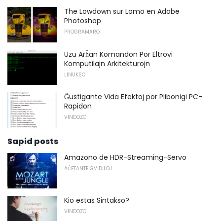
The Lowdown sur Lomo en Adobe
Photoshop
PROGRAMARO
Uzu Arĥan Komandon Por Eltrovi
Komputilajn Arkitekturojn
LINUKSO
Ĝustigante Vida Efektoj por Plibonigi PC-
Rapidon
VINDOZO
Sapid posts
Amazono de HDR-Streaming-Servo
AĈETANTE GVIDILOJ
Kio estas Sintakso?
VINDOZO