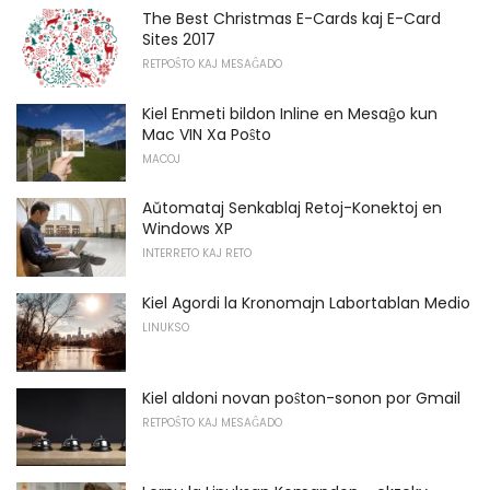
The Best Christmas E-Cards kaj E-Card
Sites 2017
RETPOŜTO KAJ MESAĜADO
Kiel Enmeti bildon Inline en Mesaĝo kun
Mac VIN Xa Poŝto
MACOJ
Aŭtomataj Senkablaj Retoj-Konektoj en
Windows XP
INTERRETO KAJ RETO
Kiel Agordi la Kronomajn Labortablan Medio
LINUKSO
Kiel aldoni novan poŝton-sonon por Gmail
RETPOŜTO KAJ MESAĜADO