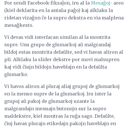
Por sendi Facebook-fiksaĵon, iru al la
Mesaĝoj-
areo
(kiel deklarita en la antaŭa paĝo) kaj alklaku la
ridetan vizaĝon ĉe la supro dekstra en via malplena
mesaĝkesto.
Vi devas vidi interfacan similan al la montrita
supre. Unu grupo de glumarkoj aŭ malgrandaj
bildoj estas montrita defaŭlte, sed vi havas aliron al
pli. Alklaku la slider dekstre por movi malsupren
kaj vidi ĉiujn bildojn haveblajn en la defaŭlta
glumarko.
Vi havos aliron al pluraj aliaj grupoj de glumarkoj
en la menuo supre de la glumarkoj. Iru inter la
grupoj aŭ pakoj de glumarkoj uzante la
malgrandajn menuajn butonojn sur la supro
maldekstre, kiel montras la ruĝa sago. Defaŭlte,
ĉiuj havas plurajn etikedajn pakojn haveblajn en