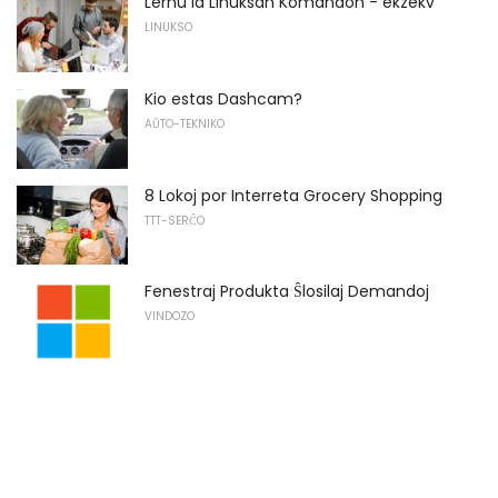
Lernu la Linuksan Komandon - ekzekv
LINUKSO
Kio estas Dashcam?
AŬTO-TEKNIKO
8 Lokoj por Interreta Grocery Shopping
TTT-SERĈO
Fenestraj Produkta Ŝlosilaj Demandoj
VINDOZO