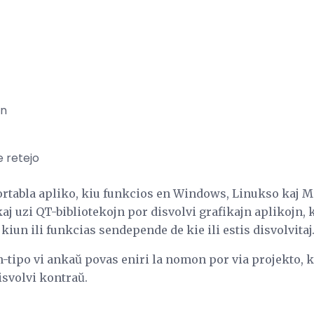
on
 retejo
bortabla apliko, kiu funkcios en Windows, Linukso kaj M
j uzi QT-bibliotekojn por disvolvi grafikajn aplikojn, 
kiun ili funkcias sendepende de kie ili estis disvolvitaj
-tipo vi ankaŭ povas eniri la nomon por via projekto, k
isvolvi kontraŭ.