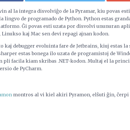
vin al la integra disvolviĝo de la Pyramar, kiu povas est
 la lingvo de programado de Python. Python estas grand
latformo. Ĝi povas esti uzata por disvolvi ununuran apl
 Linukso kaj Mac sen devi repagi ajnan kodon.
 kaj debugger evoluinta fare de Jetbrains, kiuj estas la
sharper estas bonega ilo uzata de programistoj de Win
ojn pli facila kiam skribas .NET-kodon. Multaj el la princ
 versio de PyCharm.
yramon
montros al vi kiel akiri Pyramon, elŝuti ĝin, ĉerpi