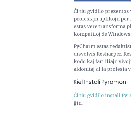
Ĉi tiu gvidilo prezentos 
profesiajn aplikojn per
estas vere transforma p
komputiloj de Windows,
PyCharm estas redaktisto
disvolvis Resharper. Re
kodo kaj fari iliajn viv
aldonitaj al la profesia
Kiel Instali Pyramon
Ĉi tiu gvidilo instali P
ĝin.