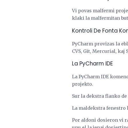
Vi povas malfermi proje
klaki la malfermitan buto
Kontroli De Fonta Ko
PyCharm provizas la ebl
CVS, Git, Mercurial, kaj
La PyCharm IDE
La PyCharm IDE komenciĝ
projekto.
Sur la dekstra flanko de 
La maldekstra fenestro h
Por aldoni dosieron vi r
unu el la jenaj dosiertipo