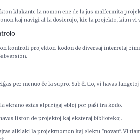
kton klakante la nomon ene de la ĵus malfermita projekt
non kaj navigi al la dosierujo, kie la projekto, kiun vi 
ntrolo
on kontroli projekton-kodon de diversaj interretaj rime
 Subversion.
as per menuo ĉe la supro. Sub ĉi tio, vi havas langeto
la ekrano estas elpurigaj ebloj por paŝi tra kodo.
avas liston de projektoj kaj eksteraj bibliotekoj.
ajtas alklaki la projektnomon kaj elektu "novan". Vi tia
j: