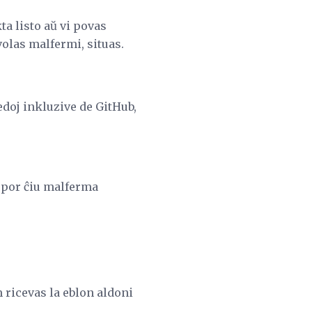
a listo aŭ vi povas
volas malfermi, situas.
doj inkluzive de GitHub,
j por ĉiu malferma
m ricevas la eblon aldoni