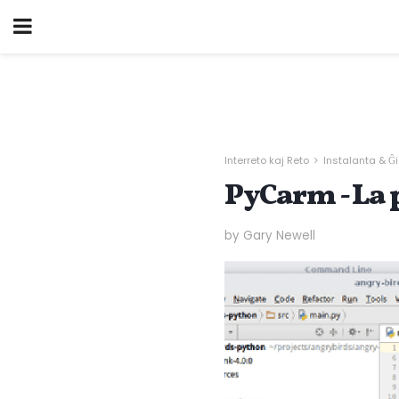
Interreto kaj Reto
Instalanta & Ĝ
PyCarm - La 
by Gary Newell