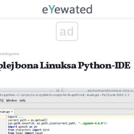
ad
isdatiganta
plej bona Linuksa Python-IDE