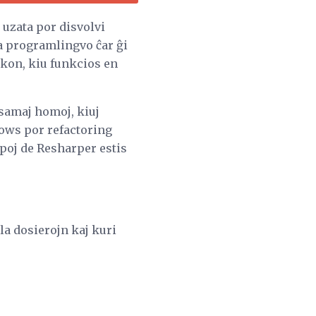
i uzata por disvolvi
a programlingvo ĉar ĝi
ikon, kiu funkcios en
 samaj homoj, kiuj
dows por refactoring
ipoj de Resharper estis
 la dosierojn kaj kuri