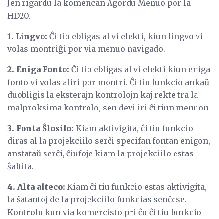
Jen rigardu la komencan Agordu Menuo por la
HD20.
1. Lingvo:
Ĉi tio ebligas al vi elekti, kiun lingvo vi
volas montriĝi por via menuo navigado.
2. Eniga Fonto:
Ĉi tio ebligas al vi elekti kiun eniga
fonto vi volas aliri por montri. Ĉi tiu funkcio ankaŭ
duobligis la eksterajn kontrolojn kaj rekte tra la
malproksima kontrolo, sen devi iri ĉi tiun menuon.
3. Fonta Ŝlosilo:
Kiam aktivigita, ĉi tiu funkcio
diras al la projekciilo serĉi specifan fontan enigon,
anstataŭ serĉi, ĉiufoje kiam la projekciilo estas
ŝaltita.
4. Alta alteco:
Kiam ĉi tiu funkcio estas aktivigita,
la ŝatantoj de la projekciilo funkcias senĉese.
Kontrolu kun via komercisto pri ĉu ĉi tiu funkcio