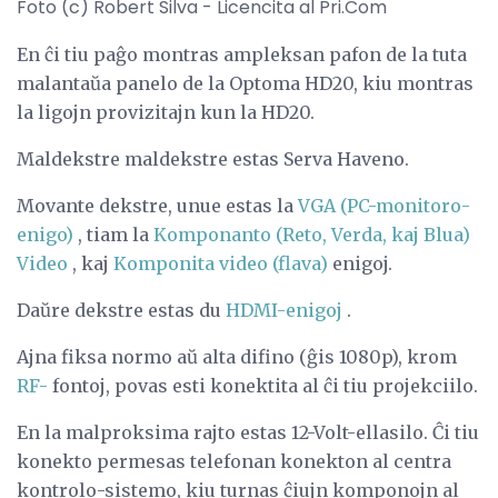
Foto (c) Robert Silva - Licencita al Pri.Com
En ĉi tiu paĝo montras ampleksan pafon de la tuta
malantaŭa panelo de la Optoma HD20, kiu montras
la ligojn provizitajn kun la HD20.
Maldekstre maldekstre estas Serva Haveno.
Movante dekstre, unue estas la
VGA (PC-monitoro-
enigo)
, tiam la
Komponanto (Reto, Verda, kaj Blua)
Video
, kaj
Komponita video (flava)
enigoj.
Daŭre dekstre estas du
HDMI-enigoj
.
Ajna fiksa normo aŭ alta difino (ĝis 1080p), krom
RF-
fontoj, povas esti konektita al ĉi tiu projekciilo.
En la malproksima rajto estas 12-Volt-ellasilo. Ĉi tiu
konekto permesas telefonan konekton al centra
kontrolo-sistemo, kiu turnas ĉiujn komponojn al