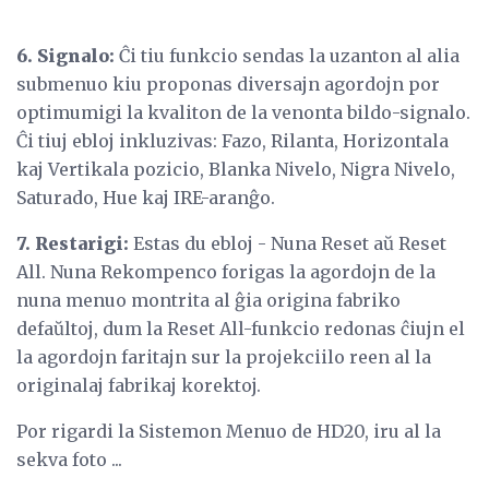
6. Signalo:
Ĉi tiu funkcio sendas la uzanton al alia
submenuo kiu proponas diversajn agordojn por
optimumigi la kvaliton de la venonta bildo-signalo.
Ĉi tiuj ebloj inkluzivas: Fazo, Rilanta, Horizontala
kaj Vertikala pozicio, Blanka Nivelo, Nigra Nivelo,
Saturado, Hue kaj IRE-aranĝo.
7. Restarigi:
Estas du ebloj - Nuna Reset aŭ Reset
All. Nuna Rekompenco forigas la agordojn de la
nuna menuo montrita al ĝia origina fabriko
defaŭltoj, dum la Reset All-funkcio redonas ĉiujn el
la agordojn faritajn sur la projekciilo reen al la
originalaj fabrikaj korektoj.
Por rigardi la Sistemon Menuo de HD20, iru al la
sekva foto ...