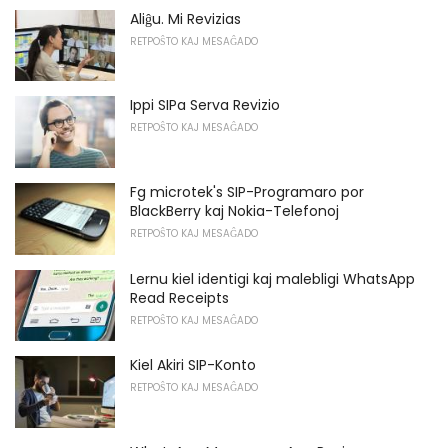
Aliĝu. Mi Revizias
RETPOŜTO KAJ MESAĜADO
Ippi SIPa Serva Revizio
RETPOŜTO KAJ MESAĜADO
Fg microtek's SIP-Programaro por
BlackBerry kaj Nokia-Telefonoj
RETPOŜTO KAJ MESAĜADO
Lernu kiel identigi kaj malebligi WhatsApp
Read Receipts
RETPOŜTO KAJ MESAĜADO
Kiel Akiri SIP-Konto
RETPOŜTO KAJ MESAĜADO