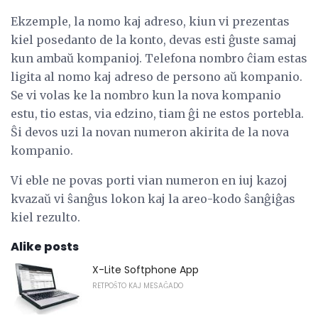
Ekzemple, la nomo kaj adreso, kiun vi prezentas
kiel posedanto de la konto, devas esti ĝuste samaj
kun ambaŭ kompanioj. Telefona nombro ĉiam estas
ligita al nomo kaj adreso de persono aŭ kompanio.
Se vi volas ke la nombro kun la nova kompanio
estu, tio estas, via edzino, tiam ĝi ne estos portebla.
Ŝi devos uzi la novan numeron akirita de la nova
kompanio.
Vi eble ne povas porti vian numeron en iuj kazoj
kvazaŭ vi ŝanĝus lokon kaj la areo-kodo ŝanĝiĝas
kiel rezulto.
Alike posts
X-Lite Softphone App
RETPOŜTO KAJ MESAĜADO