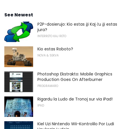
See Newest
P2P-dosierujo: Kio estas ĝi Kaj ĉu ĝi estas
jura?
INTERRETO KAJ RETO
Kio estas Roboto?
NOVA & SEKVA
Photoshop Ekstrakto: Mobile Graphics
Production Goes On Afterburner
PROGRAMARO
Rigardu la Ludo de Tronoj sur via iPad!
IPAD
Kiel Uzi Nintendo Wii-Kontrolilo Por Ludi