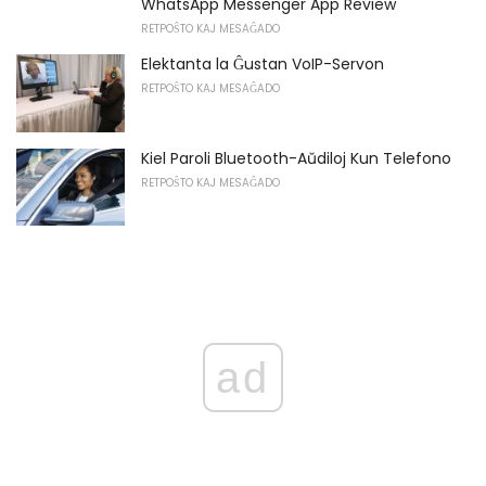
WhatsApp Messenger App Review
RETPOŜTO KAJ MESAĜADO
Elektanta la Ĝustan VoIP-Servon
RETPOŜTO KAJ MESAĜADO
Kiel Paroli Bluetooth-Aŭdiloj Kun Telefono
RETPOŜTO KAJ MESAĜADO
ad