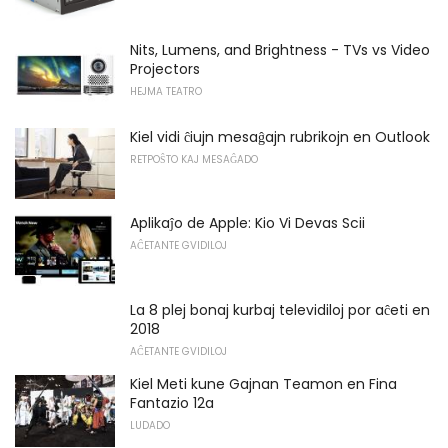
Nits, Lumens, and Brightness - TVs vs Video
Projectors
HEJMA TEATRO
Kiel vidi ĉiujn mesaĝajn rubrikojn en Outlook
RETPOŜTO KAJ MESAĜADO
Aplikaĵo de Apple: Kio Vi Devas Scii
AĈETANTE GVIDILOJ
La 8 plej bonaj kurbaj televidiloj por aĉeti en
2018
AĈETANTE GVIDILOJ
Kiel Meti kune Gajnan Teamon en Fina
Fantazio 12a
LUDADO