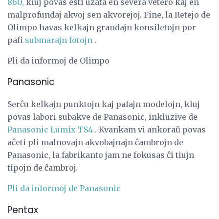
860,
kiuj povas esti uzata en severa vetero kaj en
malprofundaj akvoj sen akvorejoj. Fine, la Retejo de
Olimpo havas kelkajn grandajn konsiletojn por
pafi
submarajn fotojn
.
Pli da informoj de Olimpo
Panasonic
Serĉu kelkajn punktojn kaj pafajn modelojn, kiuj
povas labori subakve de Panasonic, inkluzive de
Panasonic Lumix TS4
. Kvankam vi ankoraŭ povas
aĉeti pli malnovajn akvobajnajn ĉambrojn de
Panasonic, la fabrikanto jam ne fokusas ĉi tiujn
tipojn de ĉambroj.
Pli da informoj de Panasonic
Pentax