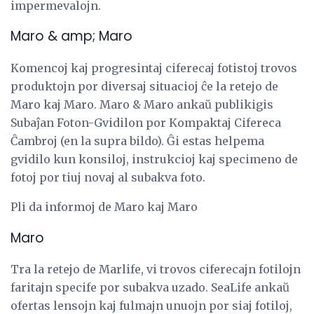
impermevalojn.
Maro & amp; Maro
Komencoj kaj progresintaj ciferecaj fotistoj trovos
produktojn por diversaj situacioj ĉe la retejo de
Maro kaj Maro. Maro & Maro ankaŭ publikigis
Subaĵan Foton-Gvidilon por Kompaktaj Cifereca
Ĉambroj (en la supra bildo). Ĝi estas helpema
gvidilo kun konsiloj, instrukcioj kaj specimeno de
fotoj por tiuj novaj al subakva foto.
Pli da informoj de Maro kaj Maro
Maro
Tra la retejo de Marlife, vi trovos ciferecajn fotilojn
faritajn specife por subakva uzado. SeaLife ankaŭ
ofertas lensojn kaj fulmajn unuojn por siaj fotiloj,