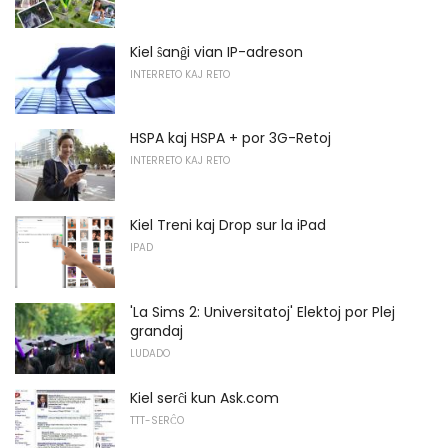
Kiel ŝanĝi vian IP-adreson
INTERRETO KAJ RETO
HSPA kaj HSPA + por 3G-Retoj
INTERRETO KAJ RETO
Kiel Treni kaj Drop sur la iPad
IPAD
'La Sims 2: Universitatoj' Elektoj por Plej
grandaj
LUDADO
Kiel serĉi kun Ask.com
TTT-SERĈO