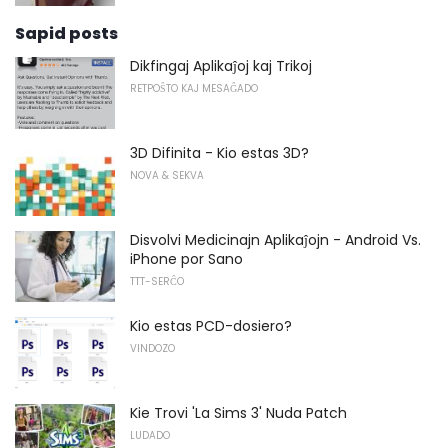
Sapid posts
Dikfingaj Aplikaĵoj kaj Trikoj
RETPOŜTO KAJ MESAĜADO
3D Difinita - Kio estas 3D?
NOVA & SEKVA
Disvolvi Medicinajn Aplikaĵojn - Android Vs.
iPhone por Sano
TTT-SERĈO
Kio estas PCD-dosiero?
VINDOZO
Kie Trovi 'La Sims 3' Nuda Patch
LUDADO