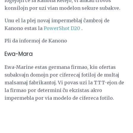
loĝejojn ĉe la Kanona Retejo, vi ankaŭ trovos
konsilojn por uzi vian modelon sekure subakve.
Unu el la plej novaj impermeblaj ĉambroj de
Kanono estas la
PowerShot D20
.
Pli da informoj de Kanono
Ewa-Mara
Ewa-Marine estas germana firmao, kiu ofertas
subakvajn domojn por ciferecaj fotiloj de multaj
malsamaj fabrikantoj. Vi povas uzi la TTT-ejon de
la firmao por determini ĉu ekzistas akvo
impermebla por via modelo de cifereca fotilo.