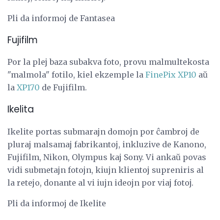
Pli da informoj de Fantasea
Fujifilm
Por la plej baza subakva foto, provu malmultekosta
"malmola" fotilo, kiel ekzemple la
FinePix XP10
aŭ
la
XP170
de Fujifilm.
Ikelita
Ikelite portas submarajn domojn por ĉambroj de
pluraj malsamaj fabrikantoj, inkluzive de Kanono,
Fujifilm, Nikon, Olympus kaj Sony. Vi ankaŭ povas
vidi submetajn fotojn, kiujn klientoj supreniris al
la retejo, donante al vi iujn ideojn por viaj fotoj.
Pli da informoj de Ikelite