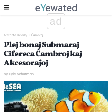
ad
Aĉetante Gvidiloj
Ĉambroj
Plej bonaj Submaraj
Cifereca Ĉambroj kaj
Akcesoraĵoj
by Kyle Schurman