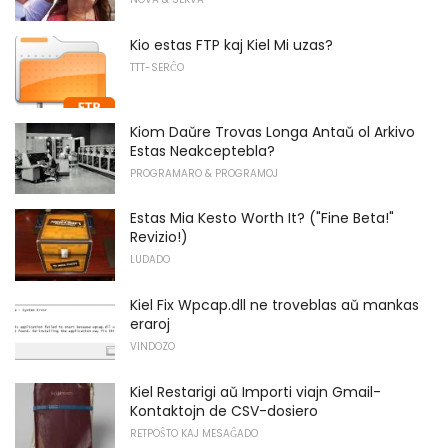
Kio estas FTP kaj Kiel Mi uzas?
TTT-SERĈO
Kiom Daŭre Trovas Longa Antaŭ ol Arkivo
Estas Neakceptebla?
PROGRAMARO & PROGRAMOJ
Estas Mia Kesto Worth It? ("Fine Beta!"
Revizio!)
LUDADO
Kiel Fix Wpcap.dll ne troveblas aŭ mankas
eraroj
VINDOZO
Kiel Restarigi aŭ Importi viajn Gmail-
Kontaktojn de CSV-dosiero
RETPOŜTO KAJ MESAĜADO