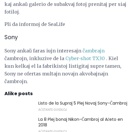
kaj ankaŭ galerio de subakvaj fotoj prenitaj per siaj
fotiloj.
Pli da informoj de SeaLife
Sony
Sony ankaŭ faras iujn interesajn
ĉambrajn
ĉambrojn, inkluzive de la
Cyber-shot TX30
. Kiel
kun kelkaj el la fabrikistoj listigitaj supre tamen,
Sony ne ofertas multajn novajn akvobajnajn
ĉambrojn.
Alike posts
Listo de la Supraj 5 Plej Novaj Sony-Ĉambroj
AĈETANTE GVIDILOJ
La 8 Plej bonaj Nikon-Ĉambroj al Aĉeto en
2018
AĈETANTE GVIDILOJ