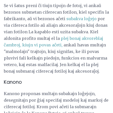
Se vi ŝatus preni ĉi tiujn tipojn de fotoj, vi ankaŭ
bezonos submetan ciferecan fotilon, kiel specifis la
fabrikanto, aŭ vi bezonos aĉeti
subakva loĝejo
por
via cifereca fotilo aŭ aliajn akcesoraĵojn kiuj donas
vian fotilon La kapablo esti uzita subakva. Kiel
aldonita profito multaj el la
plej bonaj akvoreblaj
ĉambroj, kiujn vi povas aĉeti,
ankaŭ havas multajn
"malmolajn" trajtojn, kiuj signifas, ke ili povas
pluvivi fali kelkajn piedojn, funkcios en malvarma
vetero, kaj estas malfacilaj. Jen kelkaj el la plej
bonaj submaraj ciferecaj fotiloj kaj akcesoraĵoj.
Kanono
Kanono proponas multajn subakajn loĝejojn,
desegnitajn por ĝiaj specifaj modeloj kaj markoj de
ciferecaj fotiloj. Krom povi aĉeti la submarajn