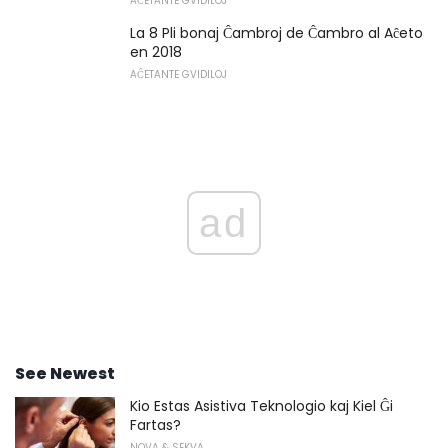
AĈETANTE GVIDILOJ
La 8 Pli bonaj Ĉambroj de Ĉambro al Aĉeto
en 2018
AĈETANTE GVIDILOJ
ad
See Newest
Kio Estas Asistiva Teknologio kaj Kiel Ĝi
Fartas?
NOVA & SEKVA