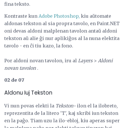
fina teksto.
Kontraste kun
Adobe Photoshop,
kiu aŭtomate
aldonas tekston al sia propra tavolo, en Paint.NET
oni devas aldoni malplenan tavolon antaŭ aldoni
tekston aŭ alie ĝi nur aplikiĝos al la nuna elektita
tavolo - en ĉi tiu kazo, la fono.
Por aldoni novan tavolon, iru al
Layers
>
Aldoni
novan tavolon
.
02 de 07
Aldonu Iuj Tekston
Vi nun povas elekti la
Tekston-
ilon el la ilobreto,
reprezentita de la litero 'T', kaj skribi iun tekston
en la paĝo. Tiam uzu la ilo-ebloj, kiu aperas super
la malplena paĝo por elekti taŭgan tiparon kaj