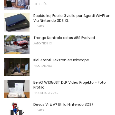
TTT-SERĈO
Rapida kaj Facila Gvidilo por Agordi Wi-Fi en
Via Nintendo 3DS XL
LUDADO
Tranga Kontrolo estas ABS Evolved
AŬTO-TEKNIKO
Kiel Atenti Tekston en Inkscape
PROGRAMARO
BenQ W1080ST DLP Video Projekto - Foto
Profilo
PRODUKTA REVIZIOJ
Devus Vi #A? Eti la Nintendo 3DS?
LUDADO