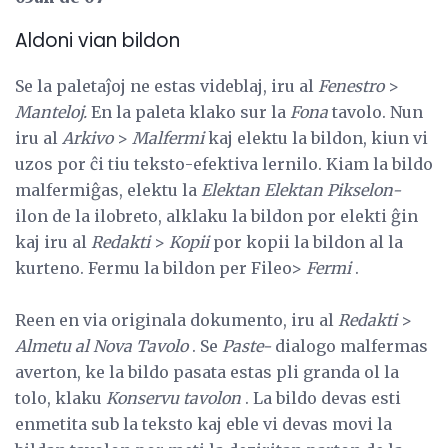
Aldoni vian bildon
Se la paletaĵoj ne estas videblaj, iru al
Fenestro
>
Manteloj.
En la paleta klako sur la
Fona
tavolo. Nun
iru al
Arkivo
>
Malfermi
kaj elektu la bildon, kiun vi
uzos por ĉi tiu teksto-efektiva lernilo. Kiam la bildo
malfermiĝas, elektu la
Elektan Elektan Pikselon-
ilon de la ilobreto, alklaku la bildon por elekti ĝin
kaj iru al
Redakti
>
Kopii
por kopii la bildon al la
kurteno. Fermu la bildon per Fileo>
Fermi
.
Reen en via originala dokumento, iru al
Redakti
>
Almetu al Nova Tavolo
. Se
Paste-
dialogo malfermas
averton, ke la bildo pasata estas pli granda ol la
tolo, klaku
Konservu tavolon
. La bildo devas esti
enmetita sub la teksto kaj eble vi devas movi la