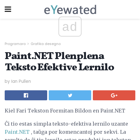
ad
Programaro
Grafika desegno
Paint.NET Plenplena
Teksto Efektive Lernilo
by Ian Pullen
Kiel Fari Tekston Formitan Bildon en Paint.NET
Ĉi tio estas simpla teksto-efektiva lernilo uzante
Paint.NET
, taŭga por komencantoj por sekvi. La
rezulto de ĉi tiu lernilo estas produkti iun tekston,