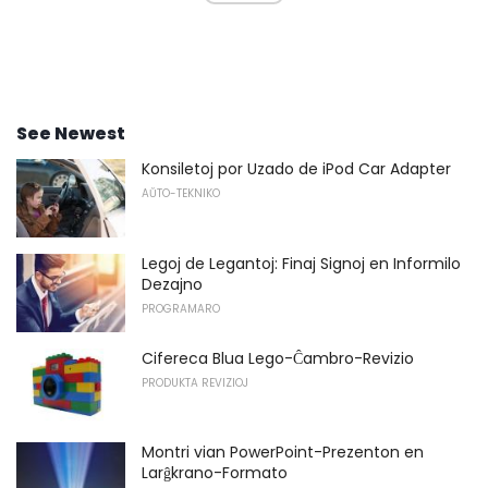
See Newest
Konsiletoj por Uzado de iPod Car Adapter
AŬTO-TEKNIKO
Legoj de Legantoj: Finaj Signoj en Informilo
Dezajno
PROGRAMARO
Cifereca Blua Lego-Ĉambro-Revizio
PRODUKTA REVIZIOJ
Montri vian PowerPoint-Prezenton en
Larĝkrano-Formato