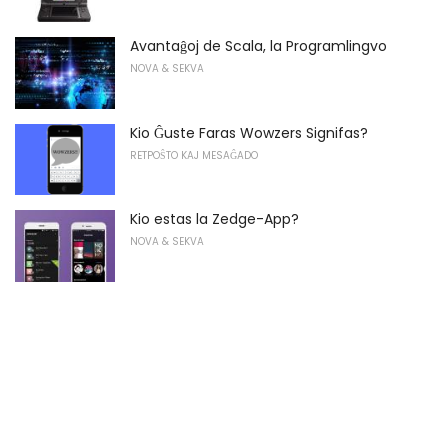
Avantaĝoj de Scala, la Programlingvo
NOVA & SEKVA
Kio Ĝuste Faras Wowzers Signifas?
RETPOŜTO KAJ MESAĜADO
Kio estas la Zedge-App?
NOVA & SEKVA