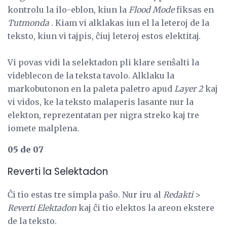
kontrolu la ilo-eblon, kiun la
Flood Mode
fiksas en
Tutmonda
. Kiam vi alklakas iun el la leteroj de la
teksto, kiun vi tajpis, ĉiuj leteroj estos elektitaj.
Vi povas vidi la selektadon pli klare senŝalti la
videblecon de la teksta tavolo. Alklaku la
markobutonon en la paleta paletro apud
Layer 2
kaj
vi vidos, ke la teksto malaperis lasante nur la
elekton, reprezentatan per nigra streko kaj tre
iomete malplena.
05 de 07
Reverti la Selektadon
Ĉi tio estas tre simpla paŝo. Nur iru al
Redakti
>
Reverti Elektadon
kaj ĉi tio elektos la areon ekstere
de la teksto.