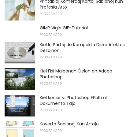
Printablaj Komercaj Kartaj Ŝablonoj Kun
Profesia Arto
PROGRAMARO
GIMP Vigla GIF-Tutorial
PROGRAMARO
Kiel la Partoj de Kompakta Disko Afektas
Dezajnon
PROGRAMARO
Kiel Fixi Malbonan Ĉielon en Adobe
Photoshop
PROGRAMARO
Kiel konservi Photoshop Elŝalti al
Dokumento Tajo
PROGRAMARO
Koverto Ŝablonoj Kun Artaĵo
PROGRAMARO