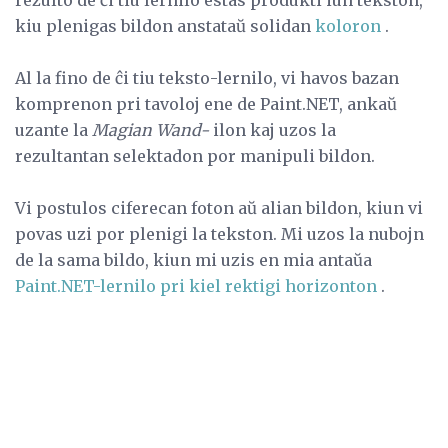
kiu plenigas bildon anstataŭ solidan
koloron
.
Al la fino de ĉi tiu teksto-lernilo, vi havos bazan
komprenon pri tavoloj ene de Paint.NET, ankaŭ
uzante la
Magian Wand-
ilon kaj uzos la
rezultantan selektadon por manipuli bildon.
Vi postulos ciferecan foton aŭ alian bildon, kiun vi
povas uzi por plenigi la tekston. Mi uzos la nubojn
de la sama bildo, kiun mi uzis en mia antaŭa
Paint.NET-lernilo pri kiel rektigi horizonton
.