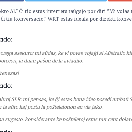
o Al." Ĉi tio estas interreta taŭgaĵo por diri "Mi volas
n ĉi tiu konversacio." WRT estas ideala por direkti konve
ado:
rega asekuro: mi aŭdas, ke vi povas vojaĝi al Aŭstralio kie
orecon, la duan paŝon de la aviadilo.
frenezas!
ado:
mbroj SLR: mi pensas, ke ĝi estas bona ideo posedi ambaŭ 
 la aŭto kaj portu la poŝtelefonon en via jako.
na sugesto, konsiderante ke poŝteleroj estas nur cent dolaro