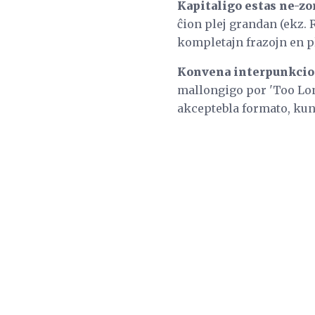
Kapitaligo estas ne-z
ĉion plej grandan (ekz. R
kompletajn frazojn en pl
Konvena interpunkcio
mallongigo por 'Too Lon
akceptebla formato, kun