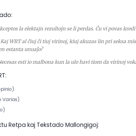
ado:
eptos la elektajn rezultojn se li perdas.
Ĉu vi povas kredi 
Kaj WRT al ĉiuj ĉi tiuj virinoj, kiuj akuzas lin pri seksa mi
en estanta unuaĵo?
Necesas esti io malbona kun la ulo havi tiom da virinoj voka
RT:
pinio)
 Varias)
no)
unktu Retpa kaj Tekstado Mallongigoj: