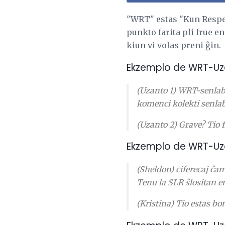
"WRT" estas "Kun Respekt
punkto farita pli frue e
kiun vi volas preni ĝin.
Ekzemplo de WRT-Uz
(Uzanto 1) WRT-senlabo
komenci kolekti senlab
(Uzanto 2) Grave?
Tio 
Ekzemplo de WRT-Uz
(Sheldon) ciferecaj ĉa
Tenu la SLR ŝlositan en
(Kristina) Tio estas bo