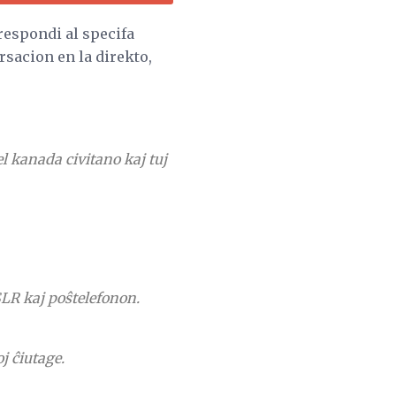
 respondi al specifa
rsacion en la direkto,
l kanada civitano kaj tuj
SLR kaj poŝtelefonon.
j ĉiutage.