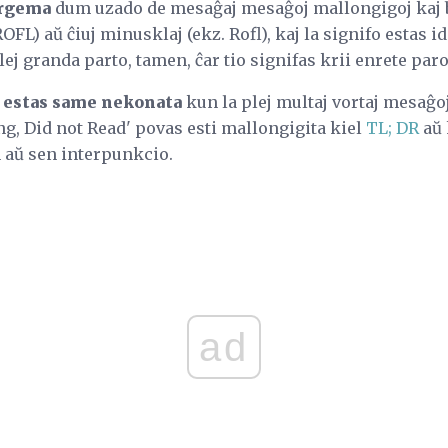
orgema
dum uzado de mesaĝaj mesaĝoj mallongigoj kaj 
OFL) aŭ ĉiuj minusklaj (ekz. Rofl), kaj la signifo estas ide
ej granda parto, tamen, ĉar tio signifas krii enrete paro
 estas same nekonata
kun la plej multaj vortaj mesaĝo
g, Did not Read' povas esti mallongigita kiel
TL; DR
aŭ 
 aŭ sen interpunkcio.
ad