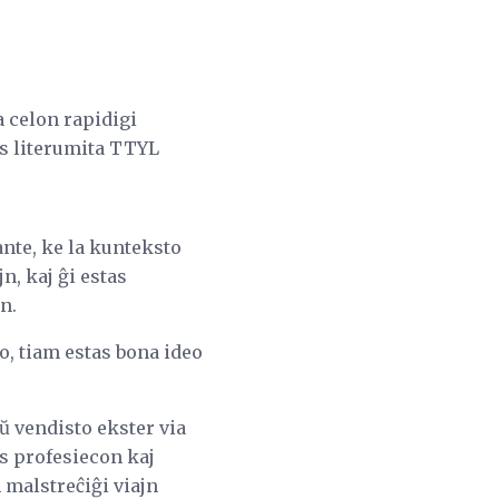
 celon rapidigi
s literumita TTYL
ante, ke la kunteksto
n, kaj ĝi estas
n.
o, tiam estas bona ideo
ŭ vendisto ekster via
as profesiecon kaj
m malstreĉiĝi viajn