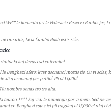
, sed WRT la komento pri la Federacia Rezerva Banko: jes, l
 ne rimarkis, ke la familio Bush estis riĉa.
ado:
kriminala kaj devus esti enfermita!
 la Benghazi afero: kvar usonanoj mortis tie.
Ĉu vi scias,
de aliaj usonanoj per pafilo?
Pli ol 13,000!
Tiu nombro sonas tro tro alta.
i taŭron **** kaj vidi la numerojn por vi mem.
Sed ne ven
taj en Benghazi estas iel pli tragikaj ol 13,000 el niaj civi