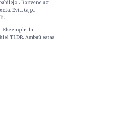
babilejo
.
Bonvene uzi
nta. Eviti tajpi
li.
j. Ekzemple, la
kiel TLDR. Ambaŭ estas