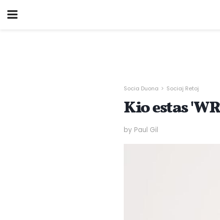
Socia Duona
Sociaj Retoj
Kio estas 'W
by Paul Gil