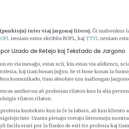
punktojn) inter viaj jargonaj literoj.
Ĝi malvenkus la
ROFL
neniam estus skribita ROFL, kaj
TTYL
neniam estu
 por Uzado de Retejo kaj Tekstado de Jargono
on en via mesaĝo, estas scii, kiu estas via aŭdienco, sci
ofesia, kaj tiam bonan juĝon. Se vi bone konas la homoj
dera komunikado, tiam absolute uzu mallongan ĵargono
mencas amikecon aŭ profesian rilaton kun la alia person
voluigis rilaton rilaton.
profesia kunteksto kun iu ĉe la laboro, aŭ kun kliento a
sigelojn tute. Uzanta plenajn vortajn literumojn montr
li facila erari por la flanko de esti tro profesia kaj tia