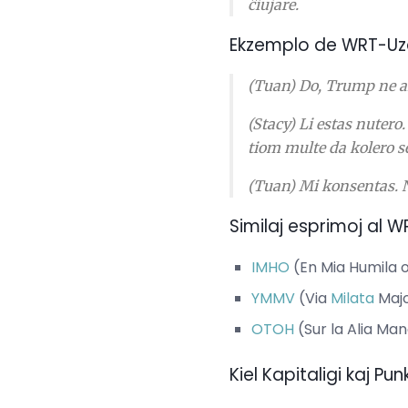
ĉiujare.
Ekzemplo de WRT-Uz
(Tuan) Do, Trump ne akc
(Stacy) Li estas nutero.
tiom multe da kolero s
(Tuan) Mi konsentas.
Similaj esprimoj al W
IMHO
(En Mia Humila o
YMMV
(Via
Milata
Majo
OTOH
(Sur la Alia Ma
Kiel Kapitaligi kaj P