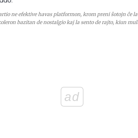
ado:
artio ne efektive havas platformon, krom preni ŝotojn ĉe l
koleron bazitan de nostalgio kaj la sento de rajto, kiun mu
ad