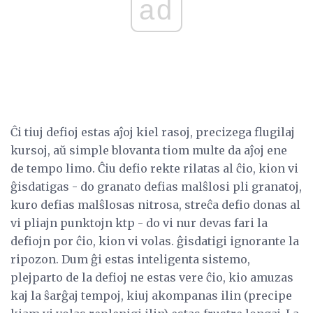
ad
Ĉi tiuj defioj estas aĵoj kiel rasoj, precizega flugilaj
kursoj, aŭ simple blovanta tiom multe da aĵoj ene
de tempo limo. Ĉiu defio rekte rilatas al ĉio, kion vi
ĝisdatigas - do granato defias malŝlosi pli granatoj,
kuro defias malŝlosas nitrosa, streĉa defio donas al
vi pliajn punktojn ktp - do vi nur devas fari la
defiojn por ĉio, kion vi volas. ĝisdatigi ignorante la
ripozon. Dum ĝi estas inteligenta sistemo,
plejparto de la defioj ne estas vere ĉio, kio amuzas
kaj la ŝarĝaj tempoj, kiuj akompanas ilin (precipe