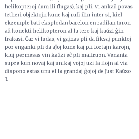
helikopteroj dum ili flugas), kaj pli. Vi ankaŭ povas
tetheri objektojn kune kaj rufi ilin inter si, kiel
ekzemple bati eksplodan barelon en radilan turon
aŭ konekti helikopteron al la tero kaj kaŭzi ĝin
frakasi. Ĉar vi ludas, vi gajnas pli da fiksaj punktoj
por enganki pli da aĵoj kune kaj pli fortajn karojn,
kiuj permesas vin kaŭzi eĉ pli malfruon. Venanta
supre kun novaj kaj unikaj vojoj uzi la ilojn al via
dispono estas unu el la grandaj ĝojoj de Just Kaŭzo
3.