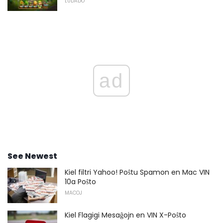
LUDADO
ad
See Newest
Kiel filtri Yahoo! Poŝtu Spamon en Mac VIN
10a Poŝto
MACOJ
Kiel Flagigi Mesaĝojn en VIN X-Poŝto