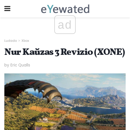
ad
Ludado
Xbox
Nur Kaŭzas 3 Revizio (XONE)
by Eric Qualls