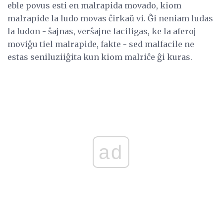
eble povus esti en malrapida movado, kiom
malrapide la ludo movas ĉirkaŭ vi. Ĝi neniam ludas
la ludon - ŝajnas, verŝajne faciligas, ke la aferoj
moviĝu tiel malrapide, fakte - sed malfacile ne
estas seniluziiĝita kun kiom malriĉe ĝi kuras.
ad