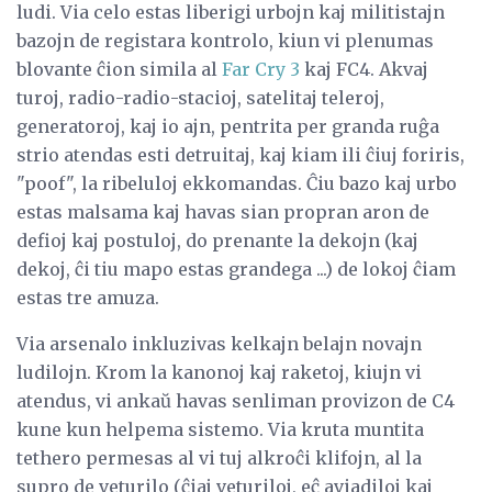
ludi. Via celo estas liberigi urbojn kaj militistajn
bazojn de registara kontrolo, kiun vi plenumas
blovante ĉion simila al
Far Cry 3
kaj FC4. Akvaj
turoj, radio-radio-stacioj, satelitaj teleroj,
generatoroj, kaj io ajn, pentrita per granda ruĝa
strio atendas esti detruitaj, kaj kiam ili ĉiuj foriris,
"poof", la ribeluloj ekkomandas. Ĉiu bazo kaj urbo
estas malsama kaj havas sian propran aron de
defioj kaj postuloj, do prenante la dekojn (kaj
dekoj, ĉi tiu mapo estas grandega ...) de lokoj ĉiam
estas tre amuza.
Via arsenalo inkluzivas kelkajn belajn novajn
ludilojn. Krom la kanonoj kaj raketoj, kiujn vi
atendus, vi ankaŭ havas senliman provizon de C4
kune kun helpema sistemo. Via kruta muntita
tethero permesas al vi tuj alkroĉi klifojn, al la
supro de veturilo (ĉiaj veturiloj, eĉ aviadiloj kaj