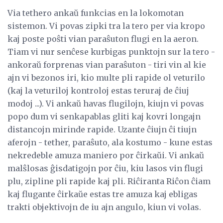
Via tethero ankaŭ funkcias en la lokomotan
sistemon. Vi povas zipki tra la tero per via kropo
kaj poste poŝti vian paraŝuton flugi en la aeron.
Tiam vi nur senĉese kurbigas punktojn sur la tero -
ankoraŭ forprenas vian paraŝuton - tiri vin al kie
ajn vi bezonos iri, kio multe pli rapide ol veturilo
(kaj la veturiloj kontroloj estas teruraj de ĉiuj
modoj ...). Vi ankaŭ havas flugilojn, kiujn vi povas
popo dum vi senkapablas gliti kaj kovri longajn
distancojn mirinde rapide. Uzante ĉiujn ĉi tiujn
aferojn - tether, paraŝuto, ala kostumo - kune estas
nekredeble amuza maniero por ĉirkaŭi. Vi ankaŭ
malŝlosas ĝisdatigojn por ĉiu, kiu lasos vin flugi
plu, zipline pli rapide kaj pli. Riĉiranta Riĉon ĉiam
kaj flugante ĉirkaŭe estas tre amuza kaj ebligas
trakti objektivojn de iu ajn angulo, kiun vi volas.