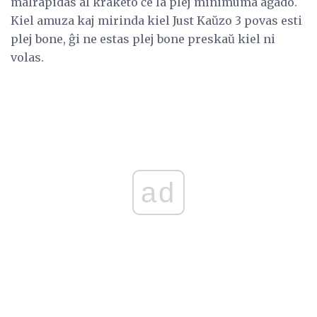
malrapidas al kraketo ĉe la plej minimuma agado.
Kiel amuza kaj mirinda kiel Just Kaŭzo 3 povas esti
plej bone, ĝi ne estas plej bone preskaŭ kiel ni
volas.
ad