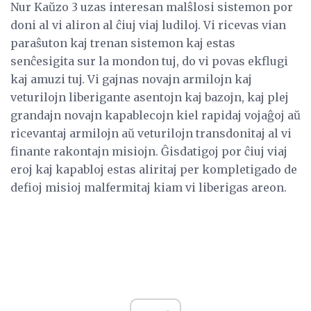
Nur Kaŭzo 3 uzas interesan malŝlosi sistemon por
doni al vi aliron al ĉiuj viaj ludiloj. Vi ricevas vian
paraŝuton kaj trenan sistemon kaj estas
senĉesigita sur la mondon tuj, do vi povas ekflugi
kaj amuzi tuj. Vi gajnas novajn armilojn kaj
veturilojn liberigante asentojn kaj bazojn, kaj plej
grandajn novajn kapablecojn kiel rapidaj vojaĝoj aŭ
ricevantaj armilojn aŭ veturilojn transdonitaj al vi
finante rakontajn misiojn. Ĝisdatigoj por ĉiuj viaj
eroj kaj kapabloj estas aliritaj per kompletigado de
defioj misioj malfermitaj kiam vi liberigas areon.