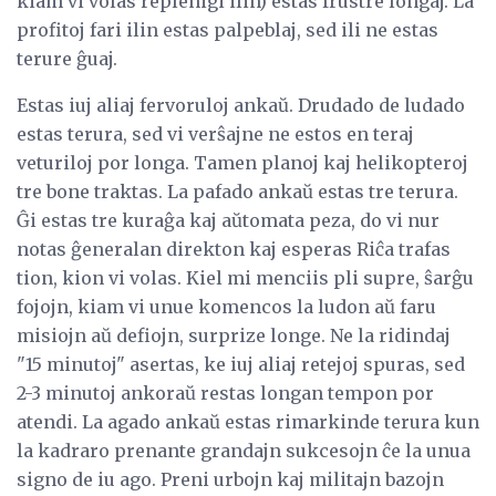
kiam vi volas replenigi ilin) ​​estas frustre longaj. La
profitoj fari ilin estas palpeblaj, sed ili ne estas
terure ĝuaj.
Estas iuj aliaj fervoruloj ankaŭ. Drudado de ludado
estas terura, sed vi verŝajne ne estos en teraj
veturiloj por longa. Tamen planoj kaj helikopteroj
tre bone traktas. La pafado ankaŭ estas tre terura.
Ĝi estas tre kuraĝa kaj aŭtomata peza, do vi nur
notas ĝeneralan direkton kaj esperas Riĉa trafas
tion, kion vi volas. Kiel mi menciis pli supre, ŝarĝu
fojojn, kiam vi unue komencos la ludon aŭ faru
misiojn aŭ defiojn, surprize longe. Ne la ridindaj
"15 minutoj" asertas, ke iuj aliaj retejoj spuras, sed
2-3 minutoj ankoraŭ restas longan tempon por
atendi. La agado ankaŭ estas rimarkinde terura kun
la kadraro prenante grandajn sukcesojn ĉe la unua
signo de iu ago. Preni urbojn kaj militajn bazojn