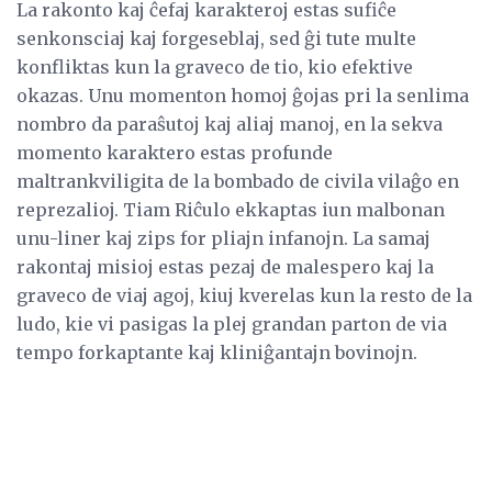
La rakonto kaj ĉefaj karakteroj estas sufiĉe
senkonsciaj kaj forgeseblaj, sed ĝi tute multe
konfliktas kun la graveco de tio, kio efektive
okazas. Unu momenton homoj ĝojas pri la senlima
nombro da paraŝutoj kaj aliaj manoj, en la sekva
momento karaktero estas profunde
maltrankviligita de la bombado de civila vilaĝo en
reprezalioj. Tiam Riĉulo ekkaptas iun malbonan
unu-liner kaj zips for pliajn infanojn. La samaj
rakontaj misioj estas pezaj de malespero kaj la
graveco de viaj agoj, kiuj kverelas kun la resto de la
ludo, kie vi pasigas la plej grandan parton de via
tempo forkaptante kaj kliniĝantajn bovinojn.