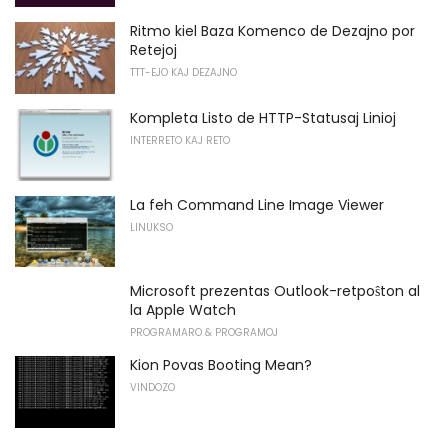
Ritmo kiel Baza Komenco de Dezajno por
Retejoj
TTT-EJO KAJ DEZAJNO
Kompleta Listo de HTTP-Statusaj Linioj
INTERRETO KAJ RETO
La feh Command Line Image Viewer
LINUKSO
Microsoft prezentas Outlook-retpoŝton al
la Apple Watch
PROGRAMARO & PROGRAMOJ
Kion Povas Booting Mean?
VINDOZO