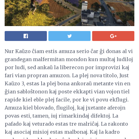
Nur Kaŭzo ĉiam estis amuza serio ĉar ĝi donas al vi
grandegan malfermitan mondon kun multaj ludiloj
por ludi, sed ankaŭ la liberecon por improvizi kaj
fari vian propran amuzon. La plej nova titolo, Just
Kaŭzo 3, estas la plej bona ankoraŭ metante vin en
ĝian sabloŝtonon kaj poste ekkapti vian vojon tiel
rapide kiel eble plej facile, por ke vi povu ekflugi.
Amuza kiel blovado, flugiloj, kaj jxetante aferojn
povas esti, tamen, iuj rimarkindaj difektoj. La
pafado kaj veturado estas tre malriĉaj. La rakonto
kaj asociaj misioj estas malbonaj. Kaj la kadro