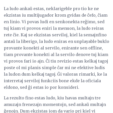
La ludo ankaŭ estas, neklarigeble pro tio ke ne
ekzistas iu multijugador krom gvidas de ĉefo, ĉiam
en linio. Vi povas ludi en senkonekta reĝimo, sed
tuj kiam vi provos eniri la menuon, la ludo reiras
rete ĉie. Kaj se ekzistas serviloj, kiel la semajnfino
antaŭ la liberigo, la ludo eniras en unplayable buklo
provante konekti al servilo, enirante sen offline,
tiam provante konekti al la servilo denove tuj kiam
vi provos fari io ajn. Ĉi tiu revizio estas kelkaj tagoj
poste ol mi planis simple ĉar mi ne efektive ludis
la ludon dum kelkaj tagoj. Ĝi valoras rimarki, ke la
interretaj serviloj funkciis bone ekde la oficiala
eldono, sed ĝi estas io por konsideri.
La rezulto fino estas ludo, kiu havas multajn tre
amuzajn frenezajn momentojn, sed ankaŭ multajn
ĝenojn. Dum ekzistas iom da vario pri kiel vi