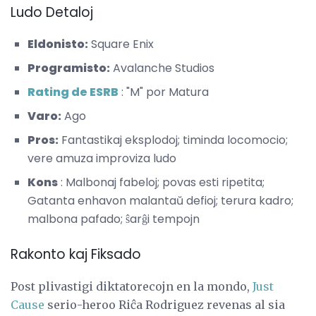
Ludo Detaloj
Eldonisto:
Square Enix
Programisto:
Avalanche Studios
Rating de ESRB
: "M" por Matura
Varo:
Ago
Pros:
Fantastikaj eksplodoj; timinda locomocio;
vere amuza improviza ludo
Kons
: Malbonaj fabeloj; povas esti ripetita;
Gatanta enhavon malantaŭ defioj; terura kadro;
malbona pafado; ŝarĝi tempojn
Rakonto kaj Fiksado
Post plivastigi diktatorecojn en la mondo,
Just
Cause
serio-heroo Riĉa Rodriguez revenas al sia