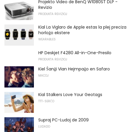
Projekto Video de BenQ W1080ST DLP -
Revizio
PRODUKTA REVIZIOJ
Kial La Viglaro de Apple estas la plej preciza
horloĝo ekstere
WEARABLES
HP Deskjet F4280 All-in-One-Presilo
PRODUKTA REVIZIOJ
Kiel Ŝanĝi Vian Hejmpaĝo en Safaro
MACOJ
Kial Stalkers Love Your Geotags
TTT-SERĈO
Supraj PC-Ludoj de 2009
LUDADO