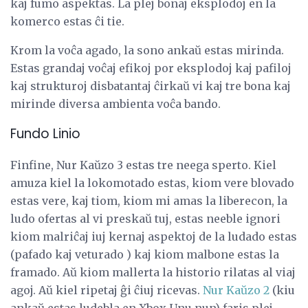
kaj fumo aspektas. La plej bonaj eksplodoj en la
komerco estas ĉi tie.
Krom la voĉa agado, la sono ankaŭ estas mirinda.
Estas grandaj voĉaj efikoj por eksplodoj kaj pafiloj
kaj strukturoj disbatantaj ĉirkaŭ vi kaj tre bona kaj
mirinde diversa ambienta voĉa bando.
Fundo Linio
Finfine, Nur Kaŭzo 3 estas tre neega sperto. Kiel
amuza kiel la lokomotado estas, kiom vere blovado
estas vere, kaj tiom, kiom mi amas la liberecon, la
ludo ofertas al vi preskaŭ tuj, estas neeble ignori
kiom malriĉaj iuj kernaj aspektoj de la ludado estas
(pafado kaj veturado ) kaj kiom malbone estas la
framado. Aŭ kiom mallerta la historio rilatas al viaj
agoj. Aŭ kiel ripetaj ĝi ĉiuj ricevas.
Nur Kaŭzo 2
(kiu