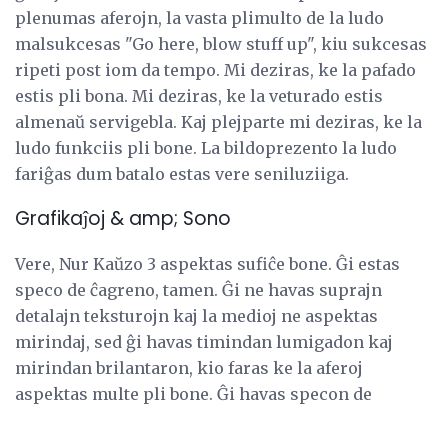
plenumas aferojn, la vasta plimulto de la ludo
malsukcesas "Go here, blow stuff up", kiu sukcesas
ripeti post iom da tempo. Mi deziras, ke la pafado
estis pli bona. Mi deziras, ke la veturado estis
almenaŭ servigebla. Kaj plejparte mi deziras, ke la
ludo funkciis pli bone. La bildoprezento la ludo
fariĝas dum batalo estas vere seniluziiga.
Grafikaĵoj & amp; Sono
Vere, Nur Kaŭzo 3 aspektas sufiĉe bone. Ĝi estas
speco de ĉagreno, tamen. Ĝi ne havas suprajn
detalajn teksturojn kaj la medioj ne aspektas
mirindaj, sed ĝi havas timindan lumigadon kaj
mirindan brilantaron, kio faras ke la aferoj
aspektas multe pli bone. Ĝi havas specon de