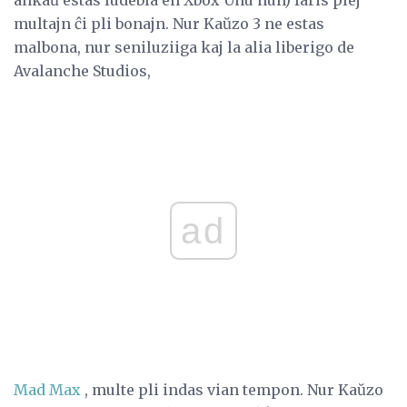
ankaŭ estas ludebla en Xbox Unu nun) faris plej
multajn ĉi pli bonajn. Nur Kaŭzo 3 ne estas
malbona, nur seniluziiga kaj la alia liberigo de
Avalanche Studios,
ad
Mad Max
, multe pli indas vian tempon. Nur Kaŭzo