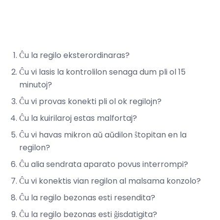
Ĉu la regilo eksterordinaras?
Ĉu vi lasis la kontrolilon senaga dum pli ol 15
minutoj?
Ĉu vi provas konekti pli ol ok regilojn?
Ĉu la kuirilaroj estas malfortaj?
Ĉu vi havas mikron aŭ aŭdilon ŝtopitan en la
regilon?
Ĉu alia sendrata aparato povus interrompi?
Ĉu vi konektis vian regilon al malsama konzolo?
Ĉu la regilo bezonas esti resendita?
Ĉu la regilo bezonas esti ĝisdatigita?