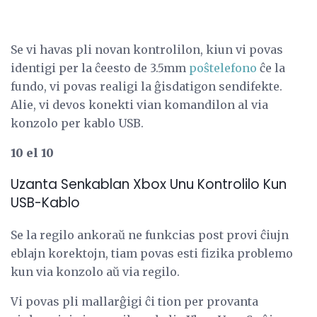
Se vi havas pli novan kontrolilon, kiun vi povas
identigi per la ĉeesto de 3.5mm
poŝtelefono
ĉe la
fundo, vi povas realigi la ĝisdatigon sendifekte.
Alie, vi devos konekti vian komandilon al via
konzolo per kablo USB.
10 el 10
Uzanta Senkablan Xbox Unu Kontrolilo Kun
USB-Kablo
Se la regilo ankoraŭ ne funkcias post provi ĉiujn
eblajn korektojn, tiam povas esti fizika problemo
kun via konzolo aŭ via regilo.
Vi povas pli mallarĝigi ĉi tion per provanta