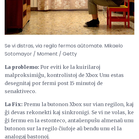
Se vi distras, via regilo fermos aŭtomate. Mikaelo
Sotomayor / Moment / Getty
La problemo:
Por eviti ke la kuirilaroj
malproksimiĝu, kontrolistoj de Xbox Unu estas
desegnitaj por fermi post 15 minutoj de
senaktiveco.
La Fix:
Premu la butonon Xbox sur vian regilon, kaj
ĝi devas rekonekti kaj sinkronigi. Se vi ne volas, ke
ĝi fermu en la estonteco, antaŭenpuŝu almenaŭ unu
butonon sur la regilo ĉiufoje aŭ bendu unu el la
analogaj bastonoj.