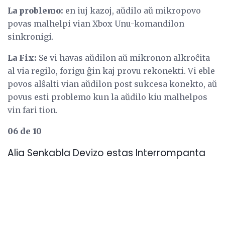
La problemo:
en iuj kazoj, aŭdilo aŭ mikropovo
povas malhelpi vian Xbox Unu-komandilon
sinkronigi.
La Fix:
Se vi havas aŭdilon aŭ mikronon alkroĉita
al via regilo, forigu ĝin kaj provu rekonekti. Vi eble
povos alŝalti vian aŭdilon post sukcesa konekto, aŭ
povus esti problemo kun la aŭdilo kiu malhelpos
vin fari tion.
06 de 10
Alia Senkabla Devizo estas Interrompanta