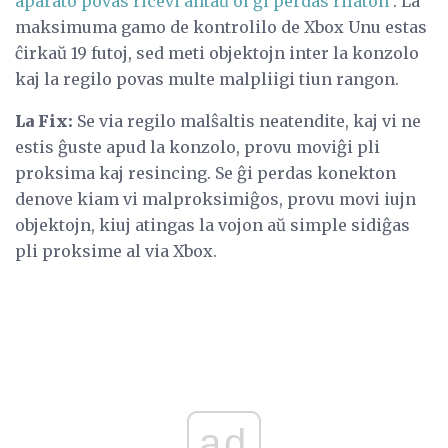
aparato povas ricevi antaŭ ol ĝi perdas rilaton
. La
maksimuma gamo de kontrolilo de Xbox Unu estas
ĉirkaŭ 19 futoj, sed meti objektojn inter la konzolo
kaj la regilo povas multe malpliigi tiun rangon.
La Fix:
Se via regilo malŝaltis neatendite, kaj vi ne
estis ĝuste apud la konzolo, provu moviĝi pli
proksima kaj resincing. Se ĝi perdas konekton
denove kiam vi malproksimiĝos, provu movi iujn
objektojn, kiuj atingas la vojon aŭ simple sidiĝas
pli proksime al via Xbox.
ad