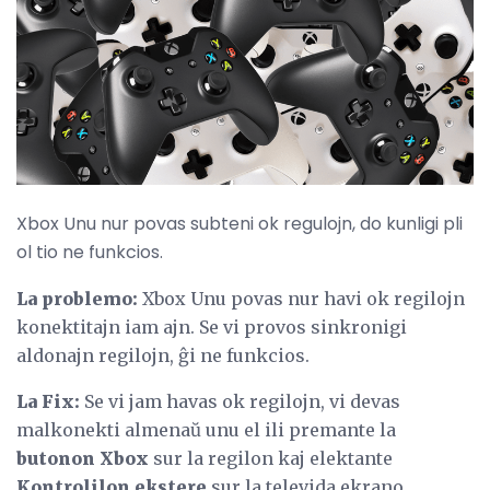
Xbox Unu nur povas subteni ok regulojn, do kunligi pli
ol tio ne funkcios.
La problemo:
Xbox Unu povas nur havi ok regilojn
konektitajn iam ajn. Se vi provos sinkronigi
aldonajn regilojn, ĝi ne funkcios.
La Fix:
Se vi jam havas ok regilojn, vi devas
malkonekti almenaŭ unu el ili premante la
butonon Xbox
sur la regilon kaj elektante
Kontrolilon ekstere
sur la televida ekrano.