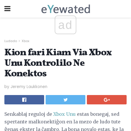
ad
Ludado
Xbox
Kion fari Kiam Via Xbox
Unu Kontrolilo Ne
Konektos
by Jeremy Laukkonen
Senkablaj reguloj de
Xbox Unu
estas bonegaj, sed
spertante malkonektiĝon en la mezo de ludo tute
ĝenas ekster la ĉambro. La bona novaĵo estas, ke la