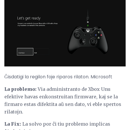
Ĝisdatigi la regilon foje riparos rilaton. Microsoft
La problemo:
Via administranto de Xbox Unu
efektive havas enkonstruitan firmware, kaj se la
firmaro estas difektita aŭ sen dato, vi eble spertos
rilatojn.
La Fix:
La solvo por ĉi tiu problemo implicas