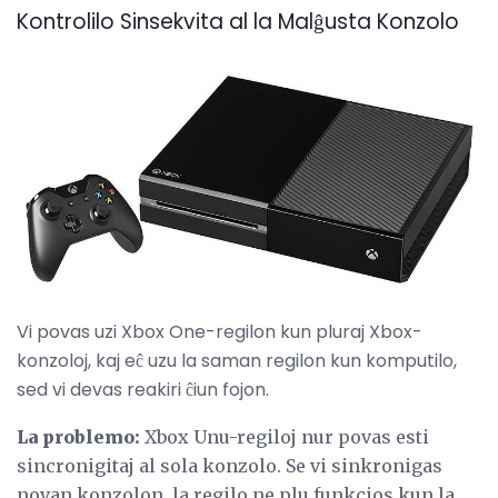
Kontrolilo Sinsekvita al la Malĝusta Konzolo
Vi povas uzi Xbox One-regilon kun pluraj Xbox-
konzoloj, kaj eĉ uzu la saman regilon kun komputilo,
sed vi devas reakiri ĉiun fojon.
La problemo:
Xbox Unu-regiloj nur povas esti
sincronigitaj al sola konzolo. Se vi sinkronigas
novan konzolon, la regilo ne plu funkcios kun la