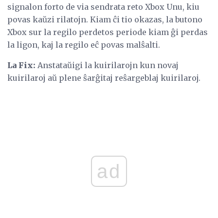
signalon forto de via sendrata reto Xbox Unu, kiu
povas kaŭzi rilatojn. Kiam ĉi tio okazas, la butono
Xbox sur la regilo perdetos periode kiam ĝi perdas
la ligon, kaj la regilo eĉ povas malŝalti.
La Fix:
Anstataŭigi la kuirilarojn kun novaj
kuirilaroj aŭ plene ŝarĝitaj reŝargeblaj kuirilaroj.
ad