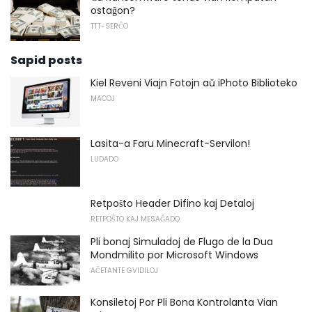
ostaĝon?
TTT-SERĈO
Sapid posts
Kiel Reveni Viajn Fotojn aŭ iPhoto Biblioteko
MACOJ
Lasita-a Faru Minecraft-Servilon!
LUDADO
Retpoŝto Header Difino kaj Detaloj
RETPOŜTO KAJ MESAĜADO
Pli bonaj Simuladoj de Flugo de la Dua
Mondmilito por Microsoft Windows
AĈETANTE GVIDILOJ
Konsiletoj Por Pli Bona Kontrolanta Vian