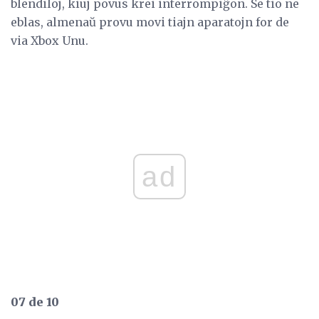
blendiloj, kiuj povus krei interrompiĝon. Se tio ne
eblas, almenaŭ provu movi tiajn aparatojn for de
via Xbox Unu.
ad
07 de 10