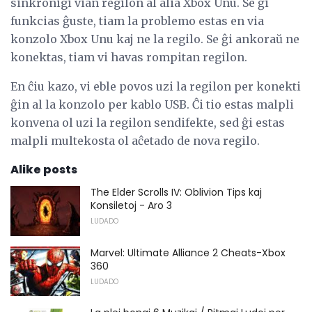
sinkronigi vian regilon al alia Xbox Unu. Se ĝi
funkcias ĝuste, tiam la problemo estas en via
konzolo Xbox Unu kaj ne la regilo. Se ĝi ankoraŭ ne
konektas, tiam vi havas rompitan regilon.
En ĉiu kazo, vi eble povos uzi la regilon per konekti
ĝin al la konzolo per kablo USB. Ĉi tio estas malpli
konvena ol uzi la regilon sendifekte, sed ĝi estas
malpli multekosta ol aĉetado de nova regilo.
Alike posts
The Elder Scrolls IV: Oblivion Tips kaj
Konsiletoj - Aro 3
LUDADO
Marvel: Ultimate Alliance 2 Cheats-Xbox
360
LUDADO