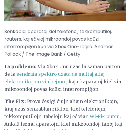
Senkablaj aparatoj kiel telefonoj, tekkomputiloj,
routers, kaj eĉ viaj mikroondoj povas kaŭzi
interrompiĝon kun via Xbox One-regilo. Andreas
Pollock / The Image Bank / Getty
La problemo:
Via Xbox Unu uzas la saman parton
de la
sendrata spektro uzata de multaj aliaj
elektronikoj en via hejmo
, kaj eĉ aparatoj kiel via
mikroondoj povas kaŭzi interrompiĝon.
The Fix:
Provu ĉesigi ĉiujn aliajn elektronikojn,
kiuj uzas senkablan rilaton, kiel telefonojn,
tekkomputilojn, tabelojn kaj eĉ vian
Wi-Fi-router
.
Ankaŭ fermu aparatojn, kiel mikroondoj, fanoj kaj