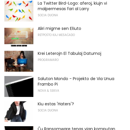
La Twitter Bird-Logo: aferoj, kiujn vi
malpermesas fari al Larry
SOCIA DUONA
Aliri migme sen Elŝuto
RETPOŜTO KAJ MESAĜADO
Krei Leterojn El Tabulaj Datumoj
PROGRAMARO
Saluton Mondo - Projekto de Via Unua
Frambo Pi
NOVA & SEKVA
Kiu estas 'Haters'?
SOCIA DUONA
Ĉu Ransomware tenas vian komputan