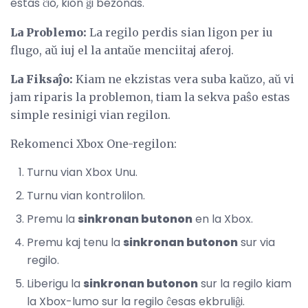
estas ĉio, kion ĝi bezonas.
La Problemo:
La regilo perdis sian ligon per iu
flugo, aŭ iuj el la antaŭe menciitaj aferoj.
La Fiksaĵo:
Kiam ne ekzistas vera suba kaŭzo, aŭ vi
jam riparis la problemon, tiam la sekva paŝo estas
simple resinigi vian regilon.
Rekomenci Xbox One-regilon:
Turnu vian Xbox Unu.
Turnu vian kontrolilon.
Premu la
sinkronan butonon
en la Xbox.
Premu kaj tenu la
sinkronan butonon
sur via
regilo.
Liberigu la
sinkronan butonon
sur la regilo kiam
la Xbox-lumo sur la regilo ĉesas ekbruliĝi.