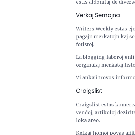
estis aldonitaj de diversa
Verkaj Semajna
Writers Weekly estas ejo
pagajn merkatojn kaj sem
fotistoj.
La blogging-laboroj enl
originalaj merkataj listo
Vi ankaŭ trovos informoj
Craigslist
Craigslist estas komerca 
vendoj, artikoloj deziri
loka areo.
Kelkaj homoj povas afiŝi