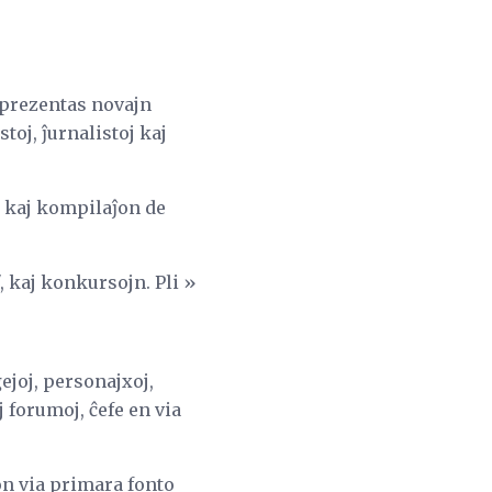
 prezentas novajn
oj, ĵurnalistoj kaj
n kaj kompilaĵon de
, kaj konkursojn. Pli »
ejoj, personajxoj,
 forumoj, ĉefe en via
on via primara fonto