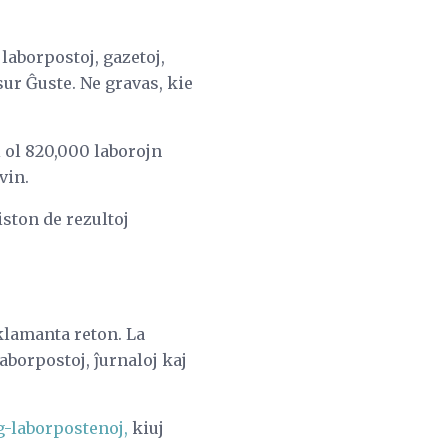
 laborpostoj, gazetoj,
ur Ĝuste. Ne gravas, kie
i ol 820,000 laborojn
vin.
ston de rezultoj
klamanta reton. La
aborpostoj, ĵurnaloj kaj
g-laborpostenoj,
kiuj