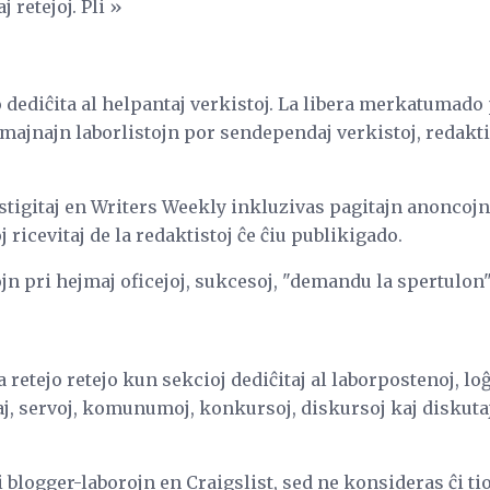
j retejoj. Pli »
 dediĉita al helpantaj verkistoj. La libera merkatumado
ajnajn laborlistojn por sendependaj verkistoj, redaktist
istigitaj en Writers Weekly inkluzivas pagitajn anoncoj
j ricevitaj de la redaktistoj ĉe ĉiu publikigado.
n pri hejmaj oficejoj, sukcesoj, "demandu la spertulon"
retejo retejo kun sekcioj dediĉitaj al laborpostenoj, loĝ
taj, servoj, komunumoj, konkursoj, diskursoj kaj diskutaj
 blogger-laborojn en Craigslist, sed ne konsideras ĉi ti