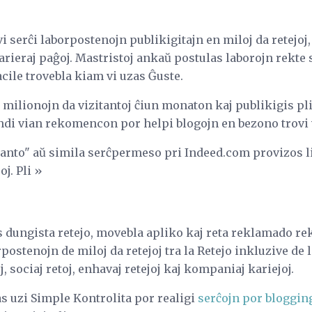
i serĉi laborpostenojn publikigitajn en miloj da retejoj,
rieraj paĝoj. Mastristoj ankaŭ postulas laborojn rekte s
acile trovebla kiam vi uzas Ĝuste.
0 milionojn da vizitantoj ĉiun monaton kaj publikigis pl
ndi vian rekomencon por helpi blogojn en bezono trovi 
ganto" aŭ simila serĉpermeso pri Indeed.com provizos li
oj. Pli »
s dungista retejo, movebla apliko kaj reta reklamado re
stenojn de miloj da retejoj tra la Retejo inkluzive de l
oj, sociaj retoj, enhavaj retejoj kaj kompaniaj kariejoj.
s uzi Simple Kontrolita por realigi
serĉojn por bloggin