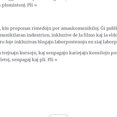
s plumiston). Pli »
o, kiu proponas rimedojn por amaskomunikiloj. Ĝi publi
unikilaran industrion, inkluzive de la filmo kaj la eldo
 foje inkluzivas blogajn laborpostenojn en siaj laborp
 trejnajn kursojn, kaj senpagajn kariejajn konsilojn po
letoj, senpagaj kaj pli. Pli »