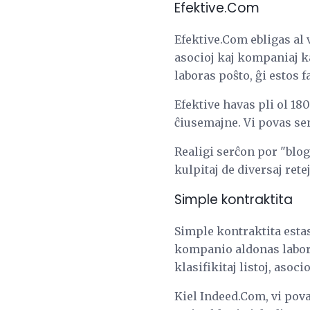
Efektive.Com
Efektive.Com ebligas al v
asocioj kaj kompaniaj ka
laboras poŝto, ĝi estos f
Efektive havas pli ol 18
ĉiusemajne. Vi povas se
Realigi serĉon por "blo
kulpitaj de diversaj retej
Simple kontraktita
Simple kontraktita esta
kompanio aldonas laborpo
klasifikitaj listoj, asoci
Kiel Indeed.Com, vi pova