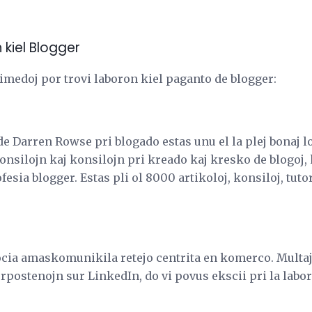
 kiel Blogger
rimedoj por trovi laboron kiel paganto de blogger:
e Darren Rowse pri blogado estas unu el la plej bonaj l
konsilojn kaj konsilojn pri kreado kaj kresko de blogoj, 
esia blogger. Estas pli ol 8000 artikoloj, konsiloj, tutor
socia amaskomunikila retejo centrita en komerco. Mult
postenojn sur LinkedIn, do vi povus ekscii pri la labor