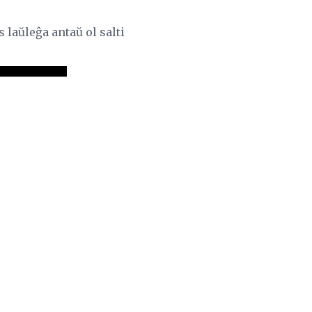
 laŭleĝa antaŭ ol salti