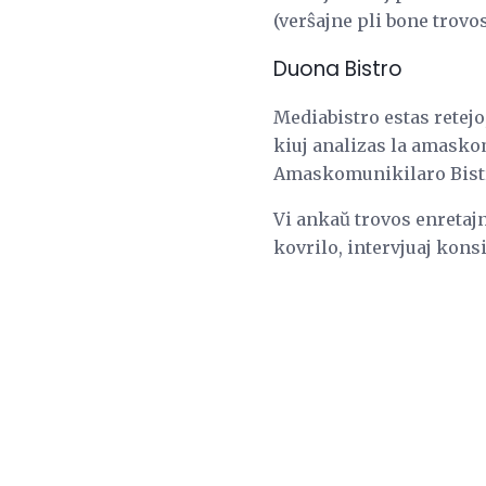
(verŝajne pli bone trovo
Duona Bistro
Mediabistro estas retej
kiuj analizas la amaskom
Amaskomunikilaro Bistro
Vi ankaŭ trovos enretajn
kovrilo, intervjuaj konsi