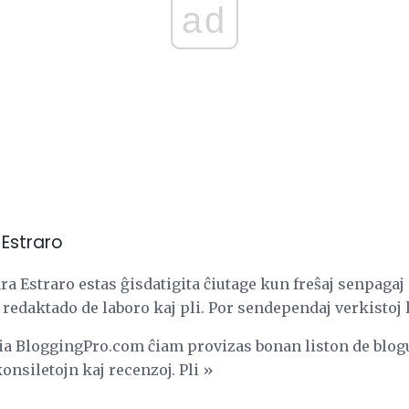
ad
Estraro
 Estraro estas ĝisdatigita ĉiutage kun freŝaj senpagaj 
redaktado de laboro kaj pli. Por sendependaj verkistoj k
dia BloggingPro.com ĉiam provizas bonan liston de blogu
onsiletojn kaj recenzoj. Pli »