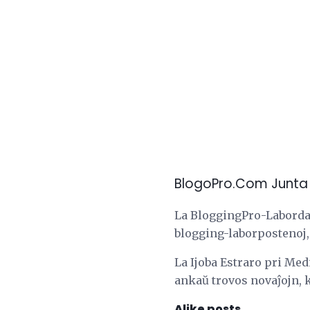
BlogoPro.Com Junta 
La BloggingPro-Labordara
blogging-laborpostenoj, 
La Ijoba Estraro pri Me
ankaŭ trovos novaĵojn, k
Alike posts