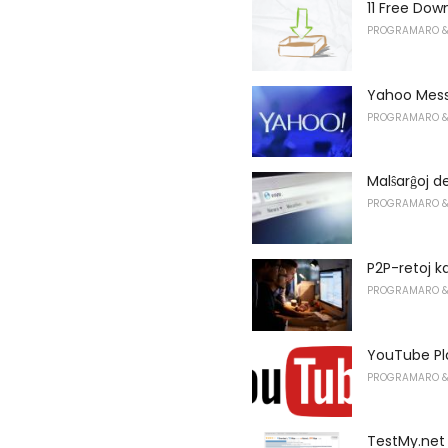
11 Free Do
PROGRAMARO &
Yahoo Mess
PROGRAMARO &
Malŝarĝoj d
PROGRAMARO &
P2P-retoj k
PROGRAMARO &
YouTube Pla
PROGRAMARO &
TestMy.net 