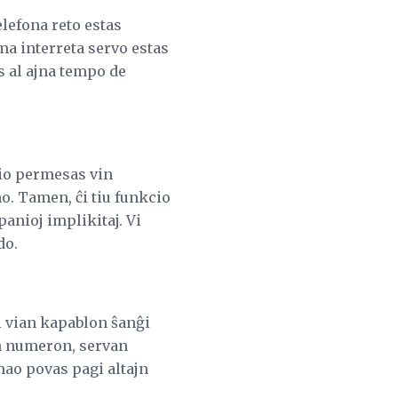
elefona reto estas
ma interreta servo estas
 al ajna tempo de
cio permesas vin
o. Tamen, ĉi tiu funkcio
anioj implikitaj. Vi
do.
i vian kapablon ŝanĝi
nan numeron, servan
mao povas pagi altajn