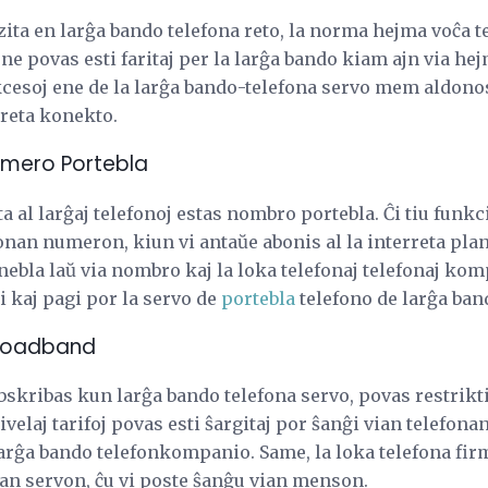
ita en larĝa bando telefona reto, la norma hejma voĉa t
ne povas esti faritaj per la larĝa bando kiam ajn via hej
cesoj ene de la larĝa bando-telefona servo mem aldonos
rreta konekto.
umero Portebla
a al larĝaj telefonoj estas nombro portebla. Ĉi tiu funk
nan numeron, kiun vi antaŭe abonis al la interreta plan
nebla laŭ via nombro kaj la loka telefonaj telefonaj komp
 kaj pagi por la servo de
portebla
telefono de larĝa ban
Broadband
bskribas kun larĝa bando telefona servo, povas restrikt
ivelaj tarifoj povas esti ŝargitaj por ŝanĝi vian telefo
larĝa bando telefonkompanio. Same, la loka telefona fir
ian servon, ĉu vi poste ŝanĝu vian menson.