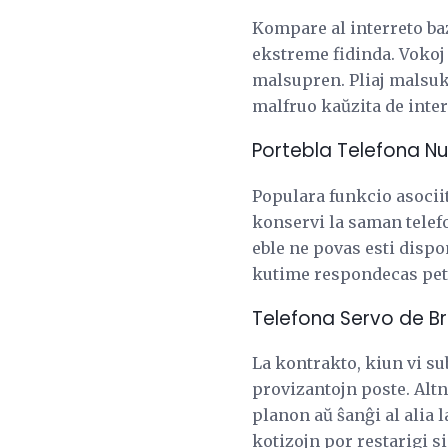
Kompare al interreto baz
ekstreme fidinda. Vokoj 
malsupren. Pliaj malsuk
malfruo kaŭzita de inte
Portebla Telefona N
Populara funkcio asociit
konservi la saman telefo
eble ne povas esti dispo
kutime respondecas peti
Telefona Servo de 
La kontrakto, kiun vi su
provizantojn poste. Altn
planon aŭ ŝanĝi al alia 
kotizojn por restarigi s