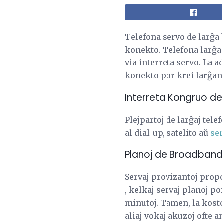
Telefona servo de larĝa 
konekto. Telefona larĝ
via interreta servo. La 
konekto por krei larĝan
Interreta Kongruo de 
Plejpartoj de larĝaj tele
al dial-up, satelito aŭ
se
Planoj de Broadband
Servaj provizantoj prop
, kelkaj servaj planoj p
minutoj. Tamen, la kosto
aliaj vokaj akuzoj ofte 