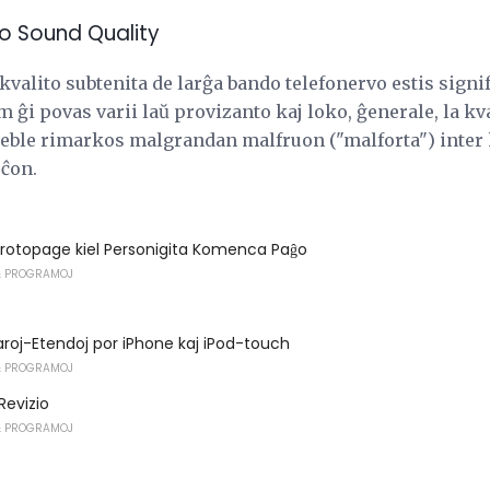
o Sound Quality
 kvalito subtenita de larĝa bando telefonervo estis signi
m ĝi povas varii laŭ provizanto kaj loko, ĝenerale, la kva
i eble rimarkos malgrandan malfruon ("malforta") inter 
oĉon.
Protopage kiel Personigita Komenca Paĝo
 PROGRAMOJ
afaroj-Etendoj por iPhone kaj iPod-touch
 PROGRAMOJ
Revizio
 PROGRAMOJ