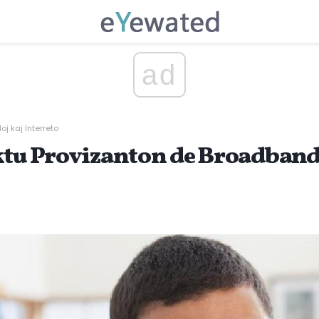
ad
oj kaj Interreto
ktu Provizanton de Broadban