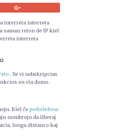
a interreta interreta
la saman reton de IP kiel
erreta interreta
no
reto
. Se vi subskripcias
funkcios en via domo.
ojn. Kiel ĉe
poŝtelefono
ajn nombrojn da liberaj
acia, longa distanco kaj