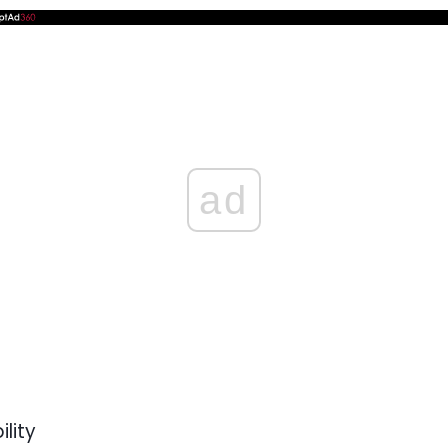
ad
ility