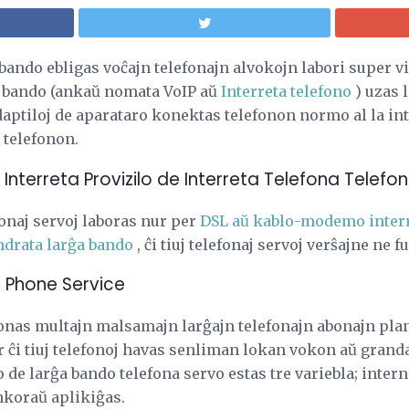
bando ebligas voĉajn telefonajn alvokojn labori super vi
a bando (ankaŭ nomata VoIP aŭ
Interreta telefono
) uzas 
adaptiloj de aparataro konektas telefonon normo al la int
 telefonon.
Interreta Provizilo de Interreta Telefona Telefo
fonaj servoj laboras nur per
DSL aŭ kablo-modemo inter
ndrata larĝa bando
, ĉi tiuj telefonaj servoj verŝajne ne 
 Phone Service
onas multajn malsamajn larĝajn telefonajn abonajn plan
or ĉi tiuj telefonoj havas senliman lokan vokon aŭ grand
 de larĝa bando telefona servo estas tre variebla; intern
ankoraŭ aplikiĝas.