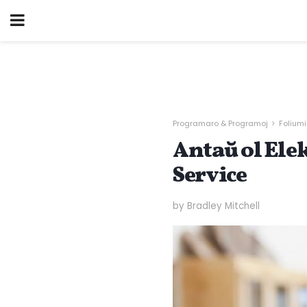
Programaro & Programoj
Foliumil
Antaŭ ol Ele
Service
by Bradley Mitchell