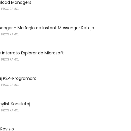
wnload Managers
 PROGRAMOJ
enger - Malŝarĝo de Instant Messenger Retejo
 PROGRAMOJ
e Interreto Explorer de Microsoft
 PROGRAMOJ
aj P2P-Programaro
 PROGRAMOJ
ylist Konsiletoj
 PROGRAMOJ
Revizio