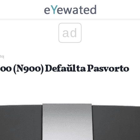
ad
toj
00 (N900) Defaŭlta Pasvorto