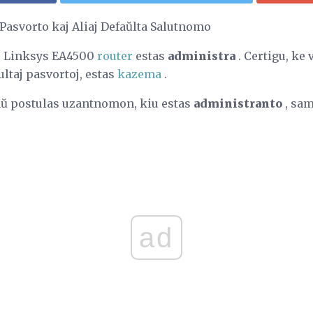
Pasvorto kaj Aliaj Defaŭlta Salutnomo
or Linksys EA4500
router
estas
administra
. Certigu, ke v
ultaj pasvortoj, estas
kazema
.
ŭ postulas uzantnomon, kiu estas
administranto
, sam
ad