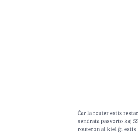
Ĉar la router estis restar
sendrata pasvorto kaj S
routeron al kiel ĝi esti