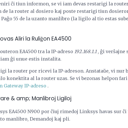
eniri ĉi tiun informon, se vi iam devas restarigi la route
de la router al dosiero kaj poste restarigi tiun dosieron
 Paĝo 55 de la uzanto manlibro (la ligilo al tio estas sube
povas Aliri la Ruliĝon EA4500
 routeron EA4500 tra la IP-adreso
192.168.1.1
, ĝi verŝajne 
kiam ĝi unue estis instalita.
rigi la router por ricevi la IP-adreson. Anstataŭe, vi nur 
 konektita al la router uzas. Se vi bezonas helpon fari
an Gateway IP-adreso
.
re & amp; Manlibroj Ligiloj
nksys EA4500 N900 por ĉiuj rimedoj Linksys havas sur ĉi t
to manlibro, Demandoj kaj pli.