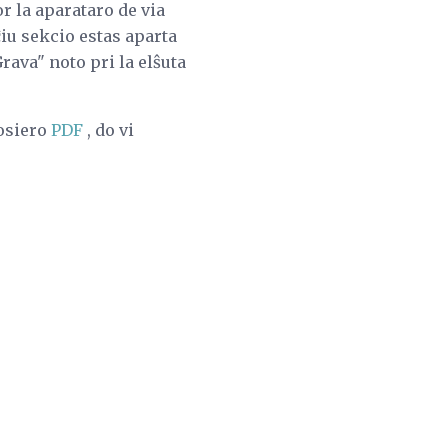
or la aparataro de via
ĉiu sekcio estas aparta
rava" noto pri la elŝuta
dosiero
PDF
, do vi