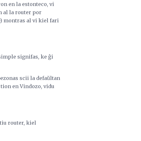
ron en la estonteco, vi
 al la router por
) montras al vi kiel fari
simple signifas, ke ĝi
bezonas scii la defaŭltan
 tion en Vindozo, vidu
iu router, kiel