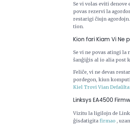
Se vi volas eviti denove 
povas rezervi la agordon 
restarigi ĉiujn agordojn.
tion.
Kion fari Kiam Vi Ne 
Se vi ne povas atingi la
ŝanĝiĝis al io alia post 
Feliĉe, vi ne devas resta
pordegon, kiun komputilo
Kiel Trovi Vian Defaŭlt
Linksys EA4500 Firmwa
Vizitu la ligilojn de Li
ĝisdatigita
firmao
, uzan