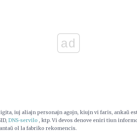
ad
igita, iuj aliajn personajn agojn, kiujn vi faris, ankaŭ est
SID,
DNS-servilo
, ktp. Vi devos denove eniri tiun inform
s antaŭ ol la fabriko rekomencis.