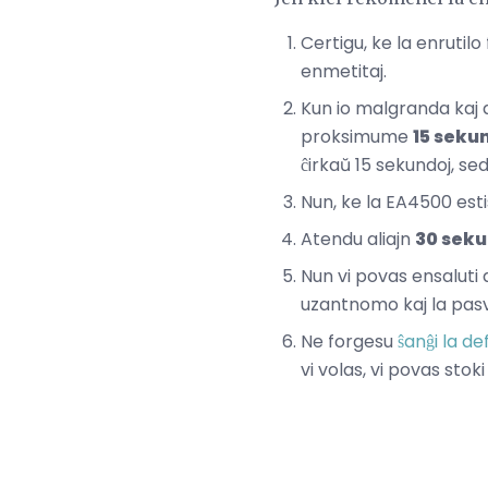
Certigu, ke la enrutilo 
enmetitaj.
Kun io malgranda kaj 
proksimume
15 seku
ĉirkaŭ 15 sekundoj, sed
Nun, ke la EA4500 esti
Atendu aliajn
30 sek
Nun vi povas ensaluti a
uzantnomo kaj la pas
Ne forgesu
ŝanĝi la d
vi volas, vi povas sto