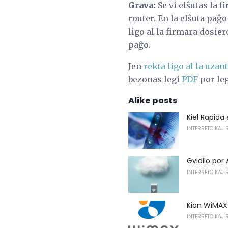
Grava:
Se vi elŝutas la f
router. En la elŝuta paĝ
ligo al la firmara dosier
paĝo.
Jen
rekta ligo al la uza
bezonas legi
PDF
por leg
Alike posts
Kiel Rapid
INTERRETO KAJ 
Gvidilo por
INTERRETO KAJ 
Kion WiMAX 
INTERRETO KAJ 