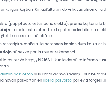
funkciigas, kaj tiam ĉirkaŭŝaltu ĝin, do vi havas aliron al la 
akra (papiplipeto estas bona elekto), premu kaj tenu la
ndojn
. La celo estas atendi ke la potenca indikila lumo ekb
 ĝi eble estos frue aŭ pli frue.
s restarigita, malŝaltu la potencan kablon dum kelkaj sekun
undojn
aŭ sekve por la router rekomenci.
l la router ĉe http://192.168.1.1 kun la defaŭlta informo -
a
vorto.
efaŭltan pasvorton
al io krom
administranto
- nur ne forges
ki la novan pasvorton en
libera pasvorto
por eviti forgesi ĝi