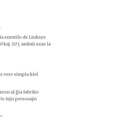
.
la enrutilo de Linksys
.0
kaj
3.0
), ambaŭ uzas la
s vere simpla kiel
eron al ĝia fabriko
aris iujn personajn
o: