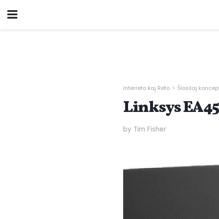
Interreto kaj Reto
Ŝlosilaj koncep
Linksys EA45
by Tim Fisher