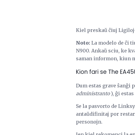
Kiel preskaŭ ĉiuj Ligiloj
Noto:
La modelo de ĉi ti
N900. Ankaŭ sciu, ke k
saman informon, kiun m
Kion fari se The EA4
Dum estas grave ŝanĝi pa
administranto
), ĝi esta
Se la pasvorto de Linksy
antaŭdifinitaj por restari
personojn.
Jen kiel rekomenci la en