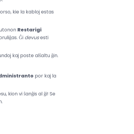
dorso, kie la kabloj estas
 butonon
Restarigi
ruliĝas. Ĝi
devus
esti
doj kaj poste alŝaltu ĝin.
dministranto
por kaj la
u, kion vi ŝanĝis al ĝi! Se
n.