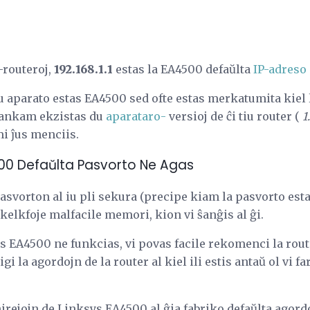
-routeroj,
192.168.1.1
estas la EA4500 defaŭlta
IP-adreso
u aparato estas EA4500 sed ofte estas merkatumita kiel 
vankam ekzistas du
aparataro-
versioj de ĉi tiu router (
1
i ĵus menciis.
500 Defaŭlta Pasvorto Ne Agas
svorton al iu pli sekura (precipe kiam la pasvorto esta
s kelkfoje malfacile memori, kion vi ŝanĝis al ĝi.
s EA4500 ne funkcias, vi povas facile rekomenci la rout
gi la agordojn de la router al kiel ili estis antaŭ ol vi f
irejojn de Linksys EA4500 al ĝia fabriko defaŭlta agord