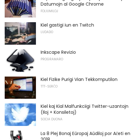
Datumojn al Google Chrome
FOLIUMILOJ
Kiel gastigi iun en Twitch
LUDADO
Inkscape Revizio
PROGRAMARO
Kiel Fizike Purigi Vian Tekkomputilon
TTT-SERĈO
Kiel kaj Kial Malfunkciigi Twitter-uzantojn
(Iloj + Konsiletoj)
SOCIA DUONA
La 8 Plej Bonaj Eŭropaj Aŭdiloj por Aĉeti en
2018