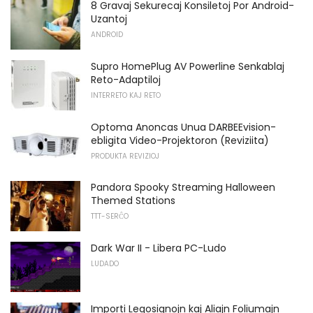
8 Gravaj Sekurecaj Konsiletoj Por Android-
Uzantoj
ANDROID
Supro HomePlug AV Powerline Senkablaj
Reto-Adaptiloj
INTERRETO KAJ RETO
Optoma Anoncas Unua DARBEEvision-
ebligita Video-Projektoron (Reviziita)
PRODUKTA REVIZIOJ
Pandora Spooky Streaming Halloween
Themed Stations
TTT-SERĈO
Dark War II - Libera PC-Ludo
LUDADO
Importi Legosignojn kaj Aliajn Foliumajn