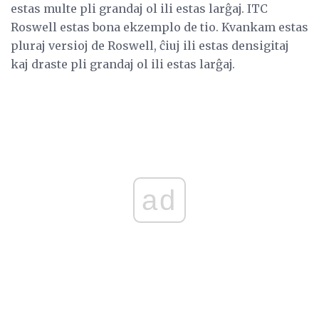
estas multe pli grandaj ol ili estas larĝaj. ITC
Roswell estas bona ekzemplo de tio. Kvankam estas
pluraj versioj de Roswell, ĉiuj ili estas densigitaj
kaj draste pli grandaj ol ili estas larĝaj.
ad