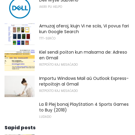
AKIRI PLI HELPO
Amuzaj aferoj, kiujn Vi ne sciis, Vi povus fari
kun Google Search
TTT-SERĈO
Kiel sendi poŝton kun malsama de: Adreso
en Gmail
RETPOŜTO KAJ MESAĜADO
Importu Windows Mail aŭ Outlook Express-
retpoŝtojn al Gmail
RETPOŜTO KAJ MESAĜADO
La 8 Plej bonaj PlayStation 4 Sports Games
to Buy (2018)
LUDADO
Sapid posts