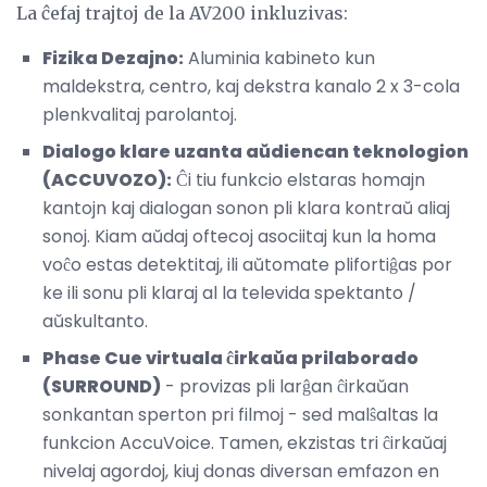
La ĉefaj trajtoj de la AV200 inkluzivas:
Fizika Dezajno:
Aluminia kabineto kun
maldekstra, centro, kaj dekstra kanalo 2 x 3-cola
plenkvalitaj parolantoj.
Dialogo klare uzanta aŭdiencan teknologion
(ACCUVOZO):
Ĉi tiu funkcio elstaras homajn
kantojn kaj dialogan sonon pli klara kontraŭ aliaj
sonoj. Kiam aŭdaj oftecoj asociitaj kun la homa
voĉo estas detektitaj, ili aŭtomate plifortiĝas por
ke ili sonu pli klaraj al la televida spektanto /
aŭskultanto.
Phase Cue virtuala ĉirkaŭa prilaborado
(SURROUND)
- provizas pli larĝan ĉirkaŭan
sonkantan sperton pri filmoj - sed malŝaltas la
funkcion AccuVoice. Tamen, ekzistas tri ĉirkaŭaj
nivelaj agordoj, kiuj donas diversan emfazon en