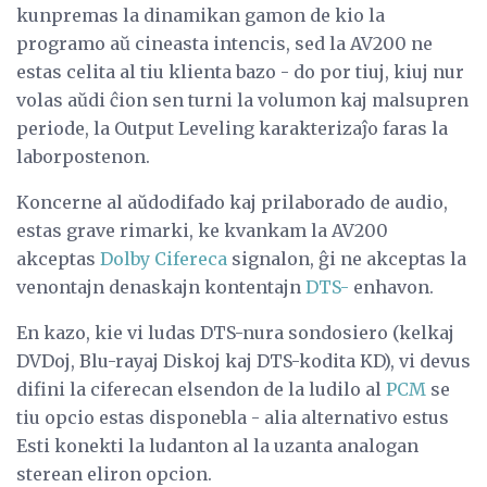
kunpremas la dinamikan gamon de kio la
programo aŭ cineasta intencis, sed la AV200 ne
estas celita al tiu klienta bazo - do por tiuj, kiuj nur
volas aŭdi ĉion sen turni la volumon kaj malsupren
periode, la Output Leveling karakterizaĵo faras la
laborpostenon.
Koncerne al aŭdodifado kaj prilaborado de audio,
estas grave rimarki, ke kvankam la AV200
akceptas
Dolby Cifereca
signalon, ĝi ne akceptas la
venontajn denaskajn kontentajn
DTS-
enhavon.
En kazo, kie vi ludas DTS-nura sondosiero (kelkaj
DVDoj, Blu-rayaj Diskoj kaj DTS-kodita KD), vi devus
difini la ciferecan elsendon de la ludilo al
PCM
se
tiu opcio estas disponebla - alia alternativo estus
Esti konekti la ludanton al la uzanta analogan
sterean eliron opcion.