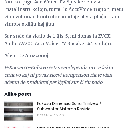
Nur korpigu AccuVoice TV Speaker en vian
instalinstrukciojn, turnu la AccuVoice-trajton, metu
vian voluman kontrolon unufoje al via plaĉo, tiam
simple sidiĝu kaj ĝuu.
Sur stelo de skalo de 1-ĝis-5, mi donas la ZVOX
Audio AV200 AccuVoice TV Speaker 4.5 stelojn.
Aĉetu De Amazonoj
E-Komerco-Enhavo estas sendependa pri redakta
enhavo kaj ni povas ricevi kompenson rilate vian
aĉeton de produktoj per ligiloj sur ĉi tiu paĝo.
Alike posts
Fokusa Dimensia Sona Trinkejo /
Subwoofer Sistema Revizio
PRODUKTA REVIZIOJ