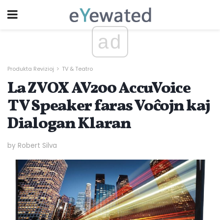
ad
Produkta Revizioj
TV & Teatro
La ZVOX AV200 AccuVoice
TV Speaker faras Voĉojn kaj
Dialogan Klaran
by Robert Silva