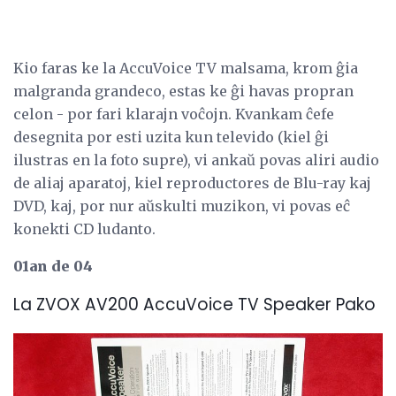
Kio faras ke la AccuVoice TV malsama, krom ĝia
malgranda grandeco, estas ke ĝi havas propran
celon - por fari klarajn voĉojn. Kvankam ĉefe
desegnita por esti uzita kun televido (kiel ĝi
ilustras en la foto supre), vi ankaŭ povas aliri audio
de aliaj aparatoj, kiel reproductores de Blu-ray kaj
DVD, kaj, por nur aŭskulti muzikon, vi povas eĉ
konekti CD ludanto.
01an de 04
La ZVOX AV200 AccuVoice TV Speaker Pako