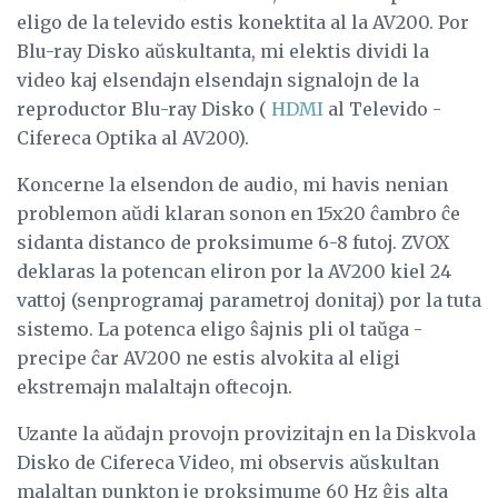
eligo de la televido estis konektita al la AV200. Por
Blu-ray Disko aŭskultanta, mi elektis dividi la
video kaj elsendajn elsendajn signalojn de la
reproductor Blu-ray Disko (
HDMI
al Televido -
Cifereca Optika al AV200).
Koncerne la elsendon de audio, mi havis nenian
problemon aŭdi klaran sonon en 15x20 ĉambro ĉe
sidanta distanco de proksimume 6-8 futoj. ZVOX
deklaras la potencan eliron por la AV200 kiel 24
vattoj (senprogramaj parametroj donitaj) por la tuta
sistemo. La potenca eligo ŝajnis pli ol taŭga -
precipe ĉar AV200 ne estis alvokita al eligi
ekstremajn malaltajn oftecojn.
Uzante la aŭdajn provojn provizitajn en la Diskvola
Disko de Cifereca Video, mi observis aŭskultan
malaltan punkton je proksimume 60 Hz ĝis alta