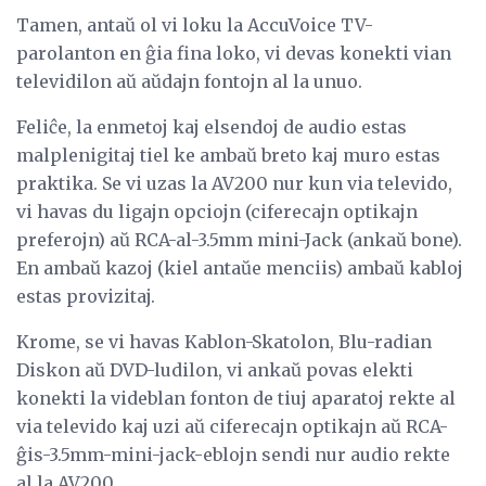
Tamen, antaŭ ol vi loku la AccuVoice TV-
parolanton en ĝia fina loko, vi devas konekti vian
televidilon aŭ aŭdajn fontojn al la unuo.
Feliĉe, la enmetoj kaj elsendoj de audio estas
malplenigitaj tiel ke ambaŭ breto kaj muro estas
praktika. Se vi uzas la AV200 nur kun via televido,
vi havas du ligajn opciojn (ciferecajn optikajn
preferojn) aŭ RCA-al-3.5mm mini-Jack (ankaŭ bone).
En ambaŭ kazoj (kiel antaŭe menciis) ambaŭ kabloj
estas provizitaj.
Krome, se vi havas Kablon-Skatolon, Blu-radian
Diskon aŭ DVD-ludilon, vi ankaŭ povas elekti
konekti la videblan fonton de tiuj aparatoj rekte al
via televido kaj uzi aŭ ciferecajn optikajn aŭ RCA-
ĝis-3.5mm-mini-jack-eblojn sendi nur audio rekte
al la AV200.