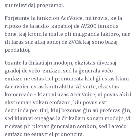
sur televidaj programoj.
Forĵetante la funkcion AccVoice, mi trovis, ke la
ripozo de la audio-kapabloj de AV200 funkciis
bone, kaj krom la multe pli malgranda faktoro, nur
ili faras sur aliaj sonoj de ZVOX kaj sono bazaj
produktoj.
Uzante la ĉirkaŭajn modojn, ekzistas diversaj
gradoj de voĉo-emfazo, sed la ĝenerala voĉo-
emfazo ne estas tiel prononcata kiel ĝi estas kiam
AccuVoice estas kontraktita. Alivorte, ekzistas
komercado - kiam vi uzas AccuVoice, vi povas akiri
ekstreman vokan emfazon, kiu povus esti
dezirinda por tiuj, kiuj bezonas ĝin aŭ preferas ĝin,
sed kiam vi engaĝas la ĉirkaŭajn sonajn modojn, vi
ricevas pli plenan ĝeneralan sonkon, sed La voĉo
emfazo ne estas tiel prononcita.