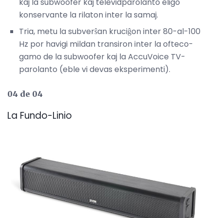
kaj la subwoofer kaj televidparolanto eligo
konservante la rilaton inter la samaj.
Tria, metu la subverŝan kruciĝon inter 80-al-100
Hz por havigi mildan transiron inter la ofteco-
gamo de la subwoofer kaj la AccuVoice TV-
parolanto (eble vi devas eksperimenti).
04 de 04
La Fundo-Linio