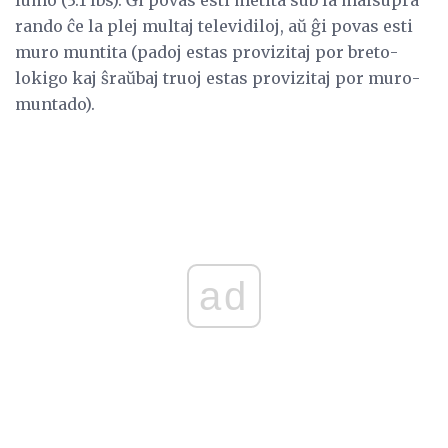
lumo (3.1 lbs). Ĝi povas esti metita sub la malsupra
rando ĉe la plej multaj televidiloj, aŭ ĝi povas esti
muro muntita (padoj estas provizitaj por breto-
lokigo kaj ŝraŭbaj truoj estas provizitaj por muro-
muntado).
ad