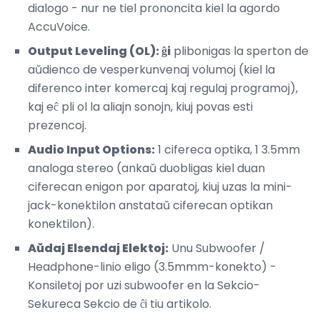
dialogo - nur ne tiel prononcita kiel la agordo
AccuVoice.
Output Leveling (OL): ĝi
plibonigas la sperton de
aŭdienco de vesperkunvenaj volumoj (kiel la
diferenco inter komercaj kaj regulaj programoj),
kaj eĉ pli ol la aliajn sonojn, kiuj povas esti
prezencoj.
Audio Input Options:
1 cifereca optika, 1 3.5mm
analoga stereo (ankaŭ duobligas kiel duan
ciferecan enigon por aparatoj, kiuj uzas la mini-
jack-konektilon anstataŭ ciferecan optikan
konektilon).
Aŭdaj Elsendaj Elektoj:
Unu Subwoofer /
Headphone-linio eligo (3.5mmm-konekto) -
Konsiletoj por uzi subwoofer en la Sekcio-
Sekureca Sekcio de ĉi tiu artikolo.