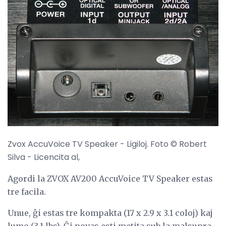
Zvox AccuVoice TV Speaker - Ligiloj. Foto © Robert
Silva - Licencita al,
Agordi la ZVOX AV200 AccuVoice TV Speaker estas
tre facila.
Unue, ĝi estas tre kompakta (17 x 2.9 x 3.1 coloj) kaj