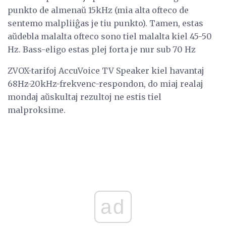
punkto de almenaŭ 15kHz (mia alta ofteco de
sentemo malpliiĝas je tiu punkto). Tamen, estas
aŭdebla malalta ofteco sono tiel malalta kiel 45-50
Hz. Bass-eligo estas plej forta je nur sub 70 Hz
ZVOX-tarifoj AccuVoice TV Speaker kiel havantaj
68Hz-20kHz-frekvenc-respondon, do miaj realaj
mondaj aŭskultaj rezultoj ne estis tiel
malproksime.
ad