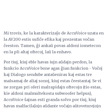
Mi trovis, ke la karakterizaĵo de AccuVoice uzata en
la AV200 estis sufiĉe efika kaj prezentas voĉan
ĉeeston. Tamen, ĝi ankaŭ povas aldoni iometecon
en la pli altaj oftecoj, laŭ la enhavo.
Por tiuj, kiuj eble havas iujn aŭdajn perdon, la
funkcio AccuVoice bone agas ĝian funkcion - Voĉoj
kaj Dialogo sendube antaŭeniras kaj estas tre
malsamaj de aliaj sonoj, kiuj estas ĉeestantaj. Se vi
ne zorgas pri oferi malrapidajn oftecojn (tio estas,
kie aldoni malmultekosta subwoofer helpus),
AccuVoice ŝajnas esti granda solvo por tiuj, kiuj
havas malfacilaĵojn aŭdante voĉajn aŭtoveturejojn