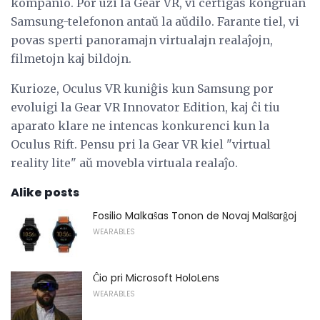
kompanio. Por uzi la Gear VR, vi certigas kongruan
Samsung-telefonon antaŭ la aŭdilo. Farante tiel, vi
povas sperti panoramajn virtualajn realaĵojn,
filmetojn kaj bildojn.
Kurioze, Oculus VR kuniĝis kun Samsung por
evoluigi la Gear VR Innovator Edition, kaj ĉi tiu
aparato klare ne intencas konkurenci kun la
Oculus Rift. Pensu pri la Gear VR kiel "virtual
reality lite" aŭ movebla virtuala realaĵo.
Alike posts
Fosilio Malkaŝas Tonon de Novaj Malŝarĝoj
WEARABLES
Ĉio pri Microsoft HoloLens
WEARABLES