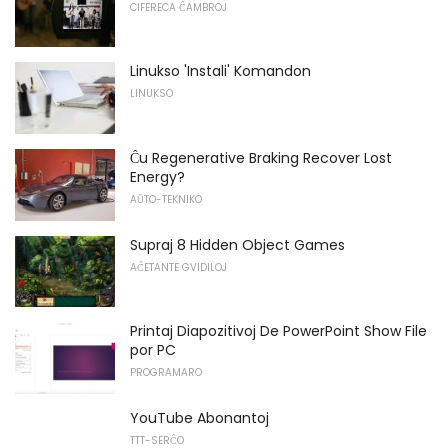
CIFERECA ĈAMBROJ
Linukso 'Instali' Komandon
LINUKSO
Ĉu Regenerative Braking Recover Lost
Energy?
AŬTO-TEKNIKO
Supraj 8 Hidden Object Games
AĈETANTE GVIDILOJ
Printaj Diapozitivoj De PowerPoint Show File
por PC
PROGRAMARO
YouTube Abonantoj
TTT-SERĈO