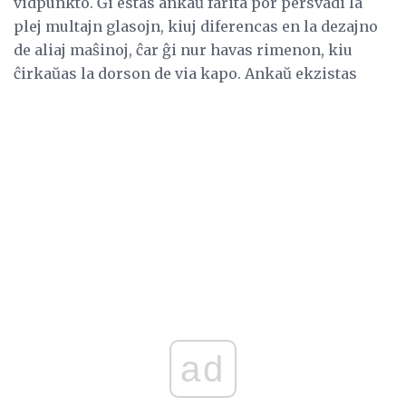
vidpunkto. Ĝi estas ankaŭ farita por persvadi la
plej multajn glasojn, kiuj diferencas en la dezajno
de aliaj maŝinoj, ĉar ĝi nur havas rimenon, kiu
ĉirkaŭas la dorson de via kapo. Ankaŭ ekzistas
ad