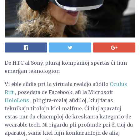
De HTC al Sony, pluraj kompanioj spertas ĉi tiun
emerĝan teknologion
Vi eble aŭdis pri la virtuala realaĵo aŭdilo
Oculus
Rift
, posedata de Facebook, aŭ la Microsoft
HoloLens
, pliigita-realaj aŭdiloj, kiuj faras
teknikajn titolojn kiel malfrue. Ĉi tiuj aparatoj
estas nur du ekzemploj de kreskanta kategorio de
wearable tech. Ni rigardu pli profunde pri ĉi tiuj du
aparatoj, same kiel iujn konkurantojn de aliaj