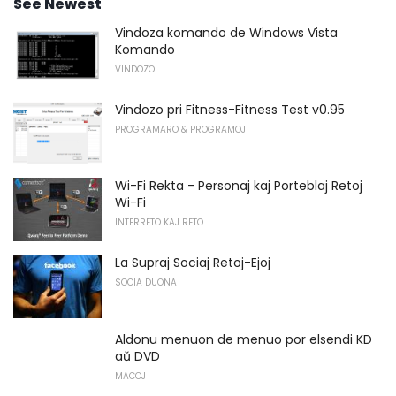
See Newest
Vindoza komando de Windows Vista
Komando
VINDOZO
Vindozo pri Fitness-Fitness Test v0.95
PROGRAMARO & PROGRAMOJ
Wi-Fi Rekta - Personaj kaj Porteblaj Retoj
Wi-Fi
INTERRETO KAJ RETO
La Supraj Sociaj Retoj-Ejoj
SOCIA DUONA
Aldonu menuon de menuo por elsendi KD
aŭ DVD
MACOJ