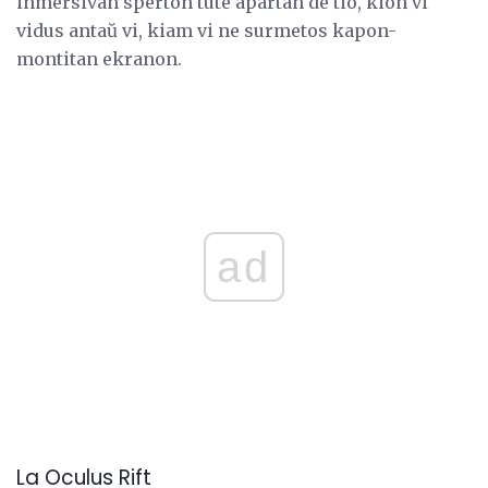
inmersivan sperton tute apartan de tio, kion vi
vidus antaŭ vi, kiam vi ne surmetos kapon-
montitan ekranon.
ad
La Oculus Rift