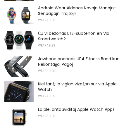
Android Wear Aldonas Novajn Manojn-
Senpagajn Trajtojn
WEARABLES
Ĉu vi bezonas LTE-subtenon en Via
Smartwatch?
WEARABLES
Jawbone anoncas UP4 Fitness Band kun
Nekontaĝaj Pagoj
WEARABLES
Kiel ŝanĝi la viglan vizaĝon sur via Apple
Watch
WEARABLES
La plej antaŭviditaj Apple Watch Apps
WEARABLES