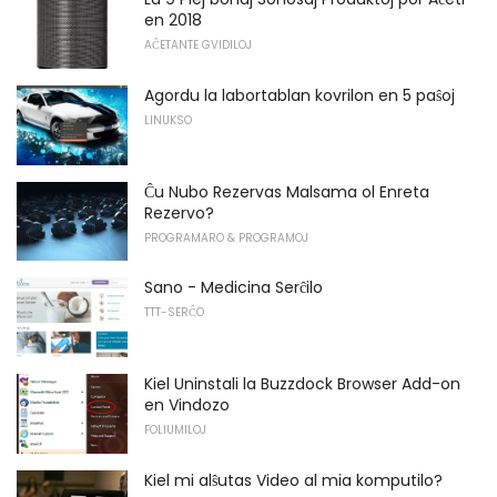
en 2018
AĈETANTE GVIDILOJ
Agordu la labortablan kovrilon en 5 paŝoj
LINUKSO
Ĉu Nubo Rezervas Malsama ol Enreta
Rezervo?
PROGRAMARO & PROGRAMOJ
Sano - Medicina Serĉilo
TTT-SERĈO
Kiel Uninstali la Buzzdock Browser Add-on
en Vindozo
FOLIUMILOJ
Kiel mi alŝutas Video al mia komputilo?