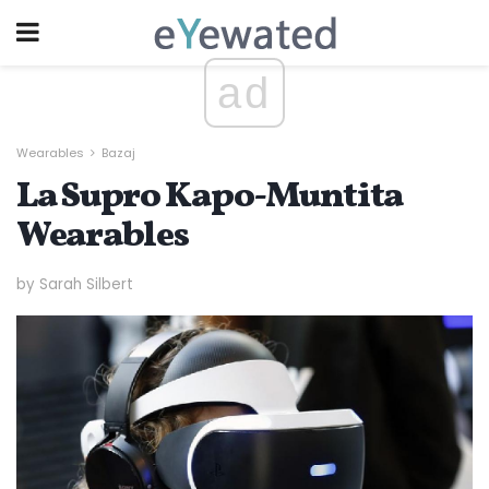
ad
Wearables
Bazaj
La Supro Kapo-Muntita
Wearables
by Sarah Silbert