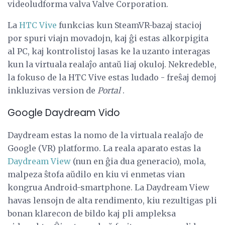
videoludforma valva Valve Corporation.
La
HTC Vive
funkcias kun SteamVR-bazaj stacioj
por spuri viajn movadojn, kaj ĝi estas alkorpigita
al PC, kaj kontrolistoj lasas ke la uzanto interagas
kun la virtuala realaĵo antaŭ liaj okuloj. Nekredeble,
la fokuso de la HTC Vive estas ludado - freŝaj demoj
inkluzivas version de
Portal
.
Google Daydream Vido
Daydream estas la nomo de la virtuala realaĵo de
Google (VR) platformo. La reala aparato estas la
Daydream View
(nun en ĝia dua generacio), mola,
malpeza ŝtofa aŭdilo en kiu vi enmetas vian
kongrua Android-smartphone. La Daydream View
havas lensojn de alta rendimento, kiu rezultigas pli
bonan klarecon de bildo kaj pli ampleksa