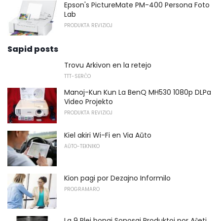
Epson's PictureMate PM-400 Persona Foto
Lab
PRODUKTA REVIZIOJ
Sapid posts
Trovu Arkivon en la retejo
TTT-SERĈO
Manoj-Kun Kun La BenQ MH530 1080p DLPa
Video Projekto
PRODUKTA REVIZIOJ
Kiel akiri Wi-Fi en Via Aŭto
AŬTO-TEKNIKO
Kion pagi por Dezajno Informilo
PROGRAMARO
La 9 Plej bonaj Sonosaj Produktoj por Aĉeti