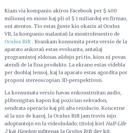
Kiam via kompanio akiros Facebook per $ 400
milionoj en mono kaj pli ol $ 1 miliardoj en firmao,
oni atentos. Tio estas ĝuste kio okazis al Oculus
VR, la kompanio malantaŭ la montrofenestro de
Oculus Rift
. Kvankam konsumita preta versio de la
aparato ankoraŭ estas evoluanta, antaŭaj
programistoj eldonas aŭdojn pri tio, kion ni povas
atendi de la fina produkto. La ekrano estas videbla
per duoblaj lensoj, kaj la aparato estas agordita por
proponi stereoscopian 3D-perspektivon.
La konsumata versio havas enkonstruitan audio,
plibonigitan kapon kaj pozician sekvadon,
sendrata operacio kaj pli alta rezolucio. Koncerne
al la uzo de kazoj, la Oculus Rift jam trovis iujn
adoptantojn en la videoludado; titoloj kiel
Half-Life
2
kaj
Hawken
subtenas la Oculus Rift dev kit.