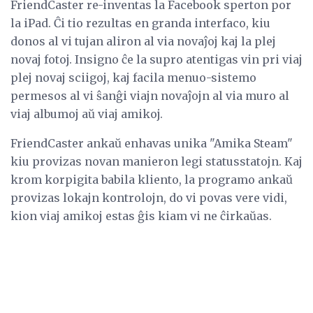
FriendCaster re-inventas la Facebook sperton por
la iPad. Ĉi tio rezultas en granda interfaco, kiu
donos al vi tujan aliron al via novaĵoj kaj la plej
novaj fotoj. Insigno ĉe la supro atentigas vin pri viaj
plej novaj sciigoj, kaj facila menuo-sistemo
permesos al vi ŝanĝi viajn novaĵojn al via muro al
viaj albumoj aŭ viaj amikoj.
FriendCaster ankaŭ enhavas unika "Amika Steam"
kiu provizas novan manieron legi statusstatojn. Kaj
krom korpigita babila kliento, la programo ankaŭ
provizas lokajn kontrolojn, do vi povas vere vidi,
kion viaj amikoj estas ĝis kiam vi ne ĉirkaŭas.