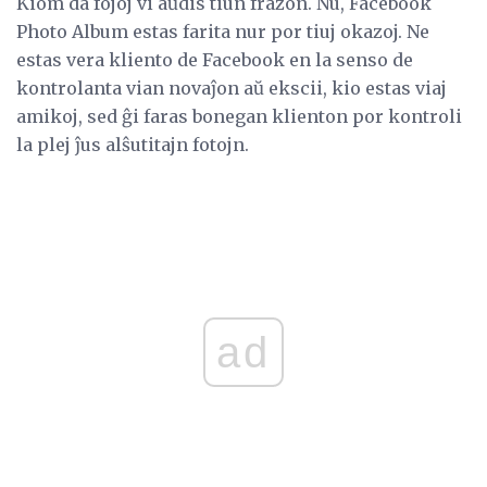
Kiom da fojoj vi aŭdis tiun frazon. Nu, Facebook
Photo Album estas farita nur por tiuj okazoj. Ne
estas vera kliento de Facebook en la senso de
kontrolanta vian novaĵon aŭ ekscii, kio estas viaj
amikoj, sed ĝi faras bonegan klienton por kontroli
la plej ĵus alŝutitajn fotojn.
ad