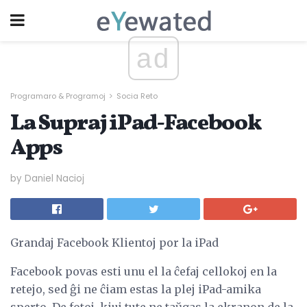
ad
Programaro & Programoj
Socia Reto
La Supraj iPad-Facebook
Apps
by Daniel Nacioj
Grandaj Facebook Klientoj por la iPad
Facebook povas esti unu el la ĉefaj cellokoj en la
retejo, sed ĝi ne ĉiam estas la plej iPad-amika
sperto. De fotoj, kiuj tute ne taŭgas la ekranon de la