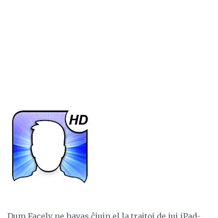
Dum Facely ne havas ĉiujn el la trajtoj de iuj iPad-