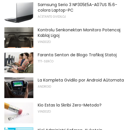
Samsung Serio 3 NP305E5A-A07US 15.6-
colora Laptop-PC
AĈETANTE GVIDILOJ
Kontrolu Senkonektan Monitoro Potencaj
Kablaj Ligoj
VINDOZO
Faranta Senton de Blogo Trafikaj Statoj
TTT-SERĈO
La Kompleta Gvidilo por Android Aŭtomata
ANDROID
Kio Estas la Skribi Zero-Metodo?
VINDOZO