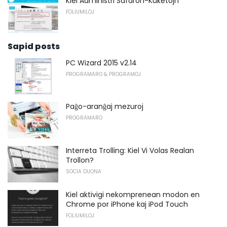
Kiel Administri Safaron-Kuketojn
FOLIUMILOJ
Sapid posts
PC Wizard 2015 v2.14
PROGRAMARO & PROGRAMOJ
Paĝo-aranĝaj mezuroj
PROGRAMARO
Interreta Trolling: Kiel Vi Volas Realan
Trollon?
SOCIA DUONA
Kiel aktivigi nekomprenean modon en
Chrome por iPhone kaj iPod Touch
FOLIUMILOJ