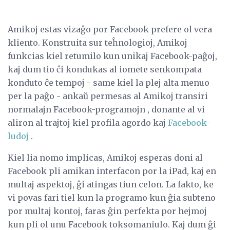
Amikoj estas vizaĝo por Facebook prefere ol vera
kliento. Konstruita sur teĥnologioj, Amikoj
funkcias kiel retumilo kun unikaj Facebook-paĝoj,
kaj dum tio ĉi kondukas al iomete senkompata
konduto ĉe tempoj - same kiel la plej alta menuo
per la paĝo - ankaŭ permesas al Amikoj transiri
normalajn Facebook-programojn , donante al vi
aliron al trajtoj kiel profila agordo kaj
Facebook-
ludoj
.
Kiel lia nomo implicas, Amikoj esperas doni al
Facebook pli amikan interfacon por la iPad, kaj en
multaj aspektoj, ĝi atingas tiun celon. La fakto, ke
vi povas fari tiel kun la programo kun ĝia subteno
por multaj kontoj, faras ĝin perfekta por hejmoj
kun pli ol unu Facebook toksomaniulo. Kaj dum ĝi