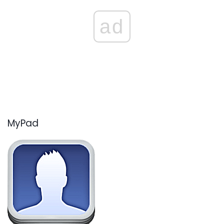
ad
MyPad