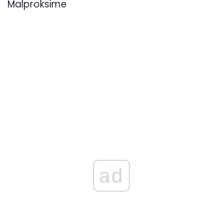
Malproksime
ad