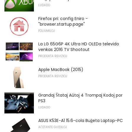
LUDADO
Firefox pri: config Eniro -
"browser.startup.page"
FOLIUMILOJ
La LG 65G6P 4K Ultra HD OLEDa televido
venkas 2016 TV Shootout
PRODUKTA REVIZIOJ
Apple MacBook (2015)
PRODUKTA REVIZIOJ
Grandaj Ŝtataj Aŭtoj 4 Trompaj Kodoj por
PS3
LUDADO
ASUS K53E-A1 15.6-cola Buĝeta Laptop-PC
AĈETANTE GVIDILOJ