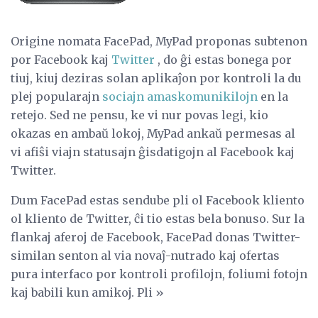
Origine nomata FacePad, MyPad proponas subtenon
por Facebook kaj
Twitter
, do ĝi estas bonega por
tiuj, kiuj deziras solan aplikaĵon por kontroli la du
plej popularajn
sociajn amaskomunikilojn
en la
retejo. Sed ne pensu, ke vi nur povas legi, kio
okazas en ambaŭ lokoj, MyPad ankaŭ permesas al
vi afiŝi viajn statusajn ĝisdatigojn al Facebook kaj
Twitter.
Dum FacePad estas sendube pli ol Facebook kliento
ol kliento de Twitter, ĉi tio estas bela bonuso. Sur la
flankaj aferoj de Facebook, FacePad donas Twitter-
similan senton al via novaĵ-nutrado kaj ofertas
pura interfaco por kontroli profilojn, foliumi fotojn
kaj babili kun amikoj. Pli »