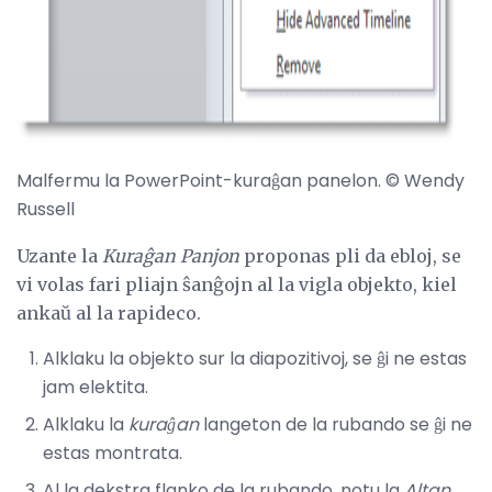
Malfermu la PowerPoint-kuraĝan panelon. © Wendy
Russell
Uzante la
Kuraĝan Panjon
proponas pli da ebloj, se
vi volas fari pliajn ŝanĝojn al la vigla objekto, kiel
ankaŭ al la rapideco.
Alklaku la objekto sur la diapozitivoj, se ĝi ne estas
jam elektita.
Alklaku la
kuraĝan
langeton de la rubando se ĝi ne
estas montrata.
Al la dekstra flanko de la rubando, notu la
Altan