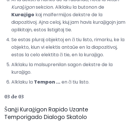
Kuraĝigon
sekcion. Alklaku la butonon de
Kuraĝigo
kaj malfermiĝos dekstre de la
diapozitivoj. Ajna celoj, kiuj jam havis kuraĝigojn jam
aplikitajn, estos listigitaj tie.
Se estas pluraj objektoj en ĉi tiu listo, rimarku, ke la
objekto, kiun vi elektis antaŭe en la diapozitivoj,
estas la celo elektita ĉi tie, en la kuraĝigo.
Alklaku la malsuprenilan sagon dekstre de la
kuraĝigo.
Alklaku la
Tempon ...
en ĉi tiu listo.
03 de 03
Ŝanĝi Kuraĝigon Rapido Uzante
Temporigado Dialogo Skatolo