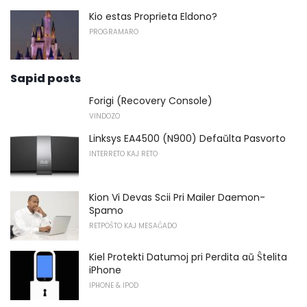
Kio estas Proprieta Eldono?
PROGRAMARO
Sapid posts
Forigi (Recovery Console)
VINDOZO
Linksys EA4500 (N900) Defaŭlta Pasvorto
INTERRETO KAJ RETO
Kion Vi Devas Scii Pri Mailer Daemon-
Spamo
RETPOŜTO KAJ MESAĜADO
Kiel Protekti Datumoj pri Perdita aŭ Ŝtelita
iPhone
IPHONE & IPOD