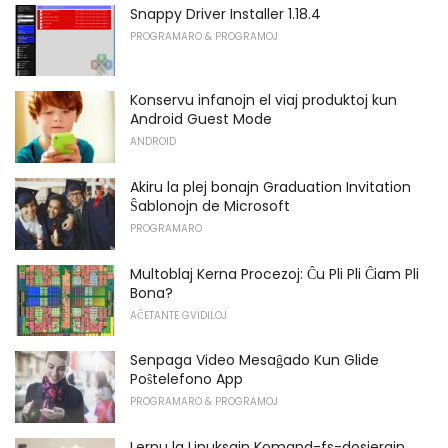
Snappy Driver Installer 1.18.4
PROGRAMARO & PROGRAMOJ
Konservu infanojn el viaj produktoj kun
Android Guest Mode
ANDROID
Akiru la plej bonajn Graduation Invitation
Ŝablonojn de Microsoft
PROGRAMARO
Multoblaj Kerna Procezoj: Ĉu Pli Pli Ĉiam Pli
Bona?
AĈETANTE GVIDILOJ
Senpaga Video Mesaĝado Kun Glide
Poŝtelefono App
PROGRAMARO & PROGRAMOJ
Lernu la Linuksajn Komand-fs-dosierajn