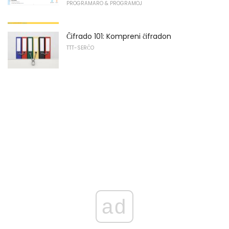
PROGRAMARO & PROGRAMOJ
Ĉifrado 101: Kompreni ĉifradon
TTT-SERĈO
ad