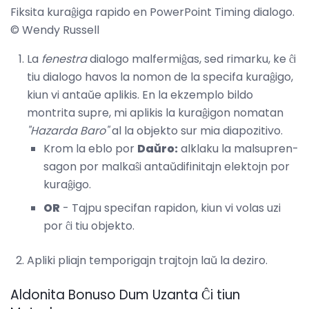
Fiksita kuraĝiga rapido en PowerPoint Timing dialogo.
© Wendy Russell
La
fenestra
dialogo malfermiĝas, sed rimarku, ke ĉi
tiu dialogo havos la nomon de la specifa kuraĝigo,
kiun vi antaŭe aplikis. En la ekzemplo bildo
montrita supre, mi aplikis la kuraĝigon nomatan
"Hazarda Baro"
al la objekto sur mia diapozitivo.
Krom la eblo por
Daŭro:
alklaku la malsupren-
sagon por malkaŝi antaŭdifinitajn elektojn por
kuraĝigo.
OR
- Tajpu specifan rapidon, kiun vi volas uzi
por ĉi tiu objekto.
Apliki pliajn temporigajn trajtojn laŭ la deziro.
Aldonita Bonuso Dum Uzanta Ĉi tiun