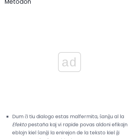
Metodon
ad
Dum ĉi tiu dialogo estas malfermita, ŝanĝu al la
Efekto
pestaña kaj vi rapide povas aldoni efikajn
eblojn kiel ŝanĝi la enirejon de la teksto kiel ĝi