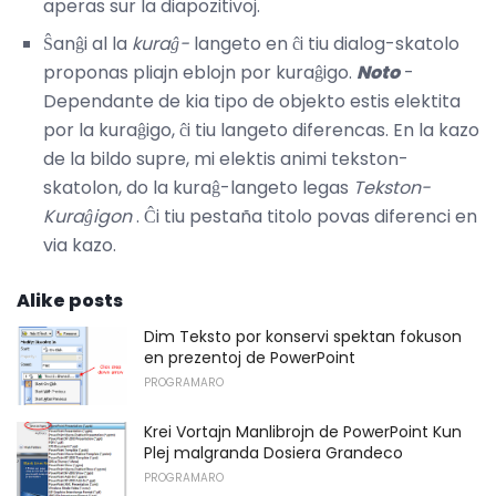
aperas sur la diapozitivoj.
Ŝanĝi al la
kuraĝ-
langeto en ĉi tiu dialog-skatolo
proponas pliajn eblojn por kuraĝigo.
Noto
-
Dependante de kia tipo de objekto estis elektita
por la kuraĝigo, ĉi tiu langeto diferencas. En la kazo
de la bildo supre, mi elektis animi tekston-
skatolon, do la kuraĝ-langeto legas
Tekston-
Kuraĝigon
. Ĉi tiu pestaña titolo povas diferenci en
via kazo.
Alike posts
Dim Teksto por konservi spektan fokuson
en prezentoj de PowerPoint
PROGRAMARO
Krei Vortajn Manlibrojn de PowerPoint Kun
Plej malgranda Dosiera Grandeco
PROGRAMARO