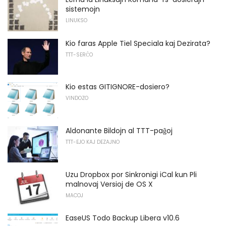
sistemojn
LINUKSO
Kio faras Apple Tiel Speciala kaj Dezirata?
TTT-SERĈO
Kio estas GITIGNORE-dosiero?
VINDOZO
Aldonante Bildojn al TTT-paĝoj
TTT-EJO KAJ DEZAJNO
Uzu Dropbox por Sinkronigi iCal kun Pli
malnovaj Versioj de OS X
MACOJ
EaseUS Todo Backup Libera v10.6