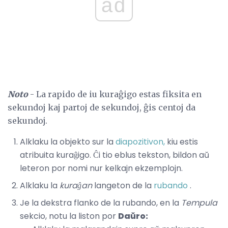
ad
Noto
- La rapido de iu kuraĝigo estas fiksita en
sekundoj kaj partoj de sekundoj, ĝis centoj da
sekundoj.
Alklaku la objekto sur la
diapozitivon,
kiu estis
atribuita kuraĝigo. Ĉi tio eblus tekston, bildon aŭ
leteron por nomi nur kelkajn ekzemplojn.
Alklaku la
kuraĝan
langeton de la
rubando
.
Je la dekstra flanko de la rubando, en la
Tempula
sekcio, notu la liston por
Daŭro: