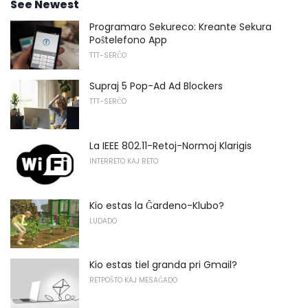
See Newest
Programaro Sekureco: Kreante Sekura
Poŝtelefono App
TTT-SERĈO
Supraj 5 Pop-Ad Ad Blockers
TTT-SERĈO
La IEEE 802.11-Retoj-Normoj Klarigis
INTERRETO KAJ RETO
Kio estas la Ĝardeno-Klubo?
LUDADO
Kio estas tiel granda pri Gmail?
RETPOŜTO KAJ MESAĜADO