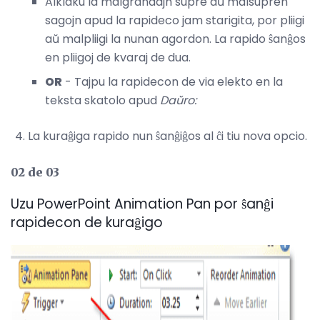
Alklaku la malgrandajn supre aŭ malsupren
sagojn apud la rapideco jam starigita, por pliigi
aŭ malpliigi la nunan agordon. La rapido ŝanĝos
en pliigoj de kvaraj de dua.
OR
- Tajpu la rapidecon de via elekto en la
teksta skatolo apud
Daŭro:
La kuraĝiga rapido nun ŝanĝiĝos al ĉi tiu nova opcio.
02 de 03
Uzu PowerPoint Animation Pan por ŝanĝi
rapidecon de kuraĝigo