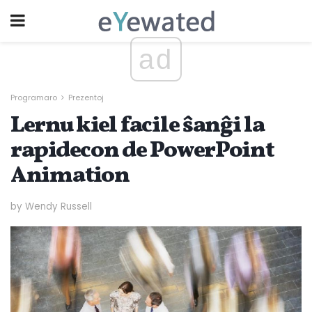
ad
Programaro
Prezentoj
Lernu kiel facile ŝanĝi la
rapidecon de PowerPoint
Animation
by Wendy Russell