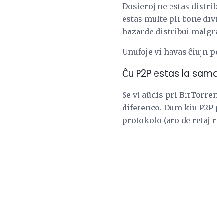
Dosieroj ne estas distri
estas multe pli bone divi
hazarde distribui malgra
Unufoje vi havas ĉiujn p
Ĉu P2P estas la sama 
Se vi aŭdis pri BitTorre
diferenco. Dum kiu P2P p
protokolo (aro de retaj r