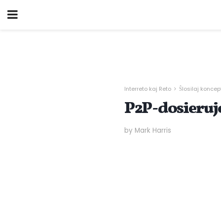
Interreto kaj Reto
Ŝlosilaj koncep
P2P-dosierujo:
by Mark Harris