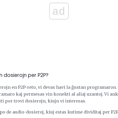
ad
ajn dosierojn per P2P?
rojn en P2P-reto, vi devas havi la ĝustan programaron. 
amaro kaj permesas vin konekti al aliaj uzantoj. Vi ank
ti por trovi dosierojn, kiujn vi interesas.
po de audio-dosieroj, kiuj estas kutime dividitaj per P2P