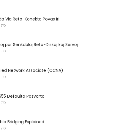
ida Via Reto-Konekto Povas Iri
RETO
oj por Senkablaj Reto-Diskoj kaj Servoj
RETO
fied Network Associate (CCNA)
RETO
655 Defaŭlta Pasvorto
RETO
bla Bridging Explained
RETO