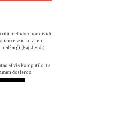
skribi metodon por dividi
oj iam ekzistintaj en
malŝarĝi (kaj dividi)
tas al via komputilo. La
a saman dosieron.