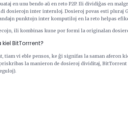
buataj en unu bendo aŭ en reto P2P. Ili dividiĝas en malg
di dosierojn inter interuloj. Dosieroj povas esti pluraj G
ndajn punktojn inter komputiloj en la reto helpas efike
ecojn, ili kombinas kune por formi la originalan dosier
kiel BitTorrrent?
nt, tiam vi eble pensos, ke ĝi signifas la saman aferon k
riskribas la manieron de dosieroj dividitaj, BitTorrent 
eguloj).