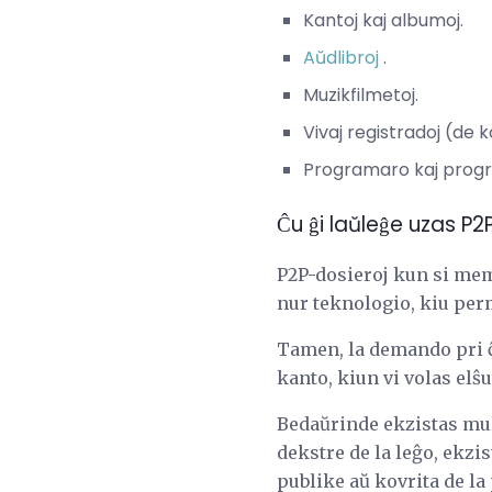
Kantoj kaj albumoj.
Aŭdlibroj
.
Muzikfilmetoj.
Vivaj registradoj (de k
Programaro kaj progr
Ĉu ĝi laŭleĝe uzas P2
P2P-dosieroj kun si mem 
nur teknologio, kiu per
Tamen, la demando pri ĉu
kanto, kiun vi volas elŝu
Bedaŭrinde ekzistas mult
dekstre de la leĝo, ekzis
publike aŭ kovrita de l