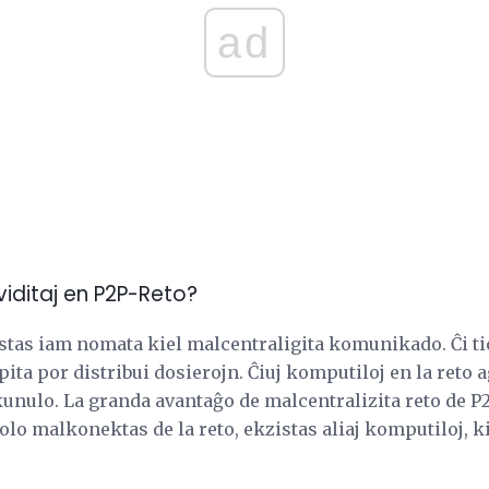
ad
ividitaj en P2P-Reto?
estas iam nomata kiel malcentraligita komunikado. Ĉi ti
ita por distribui dosierojn. Ĉiuj komputiloj en la reto a
kunulo. La granda avantaĝo de malcentralizita reto de P
olo malkonektas de la reto, ekzistas aliaj komputiloj, k