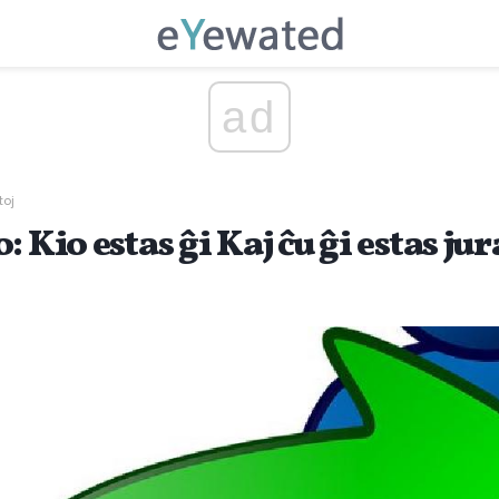
ad
toj
 Kio estas ĝi Kaj ĉu ĝi estas jur