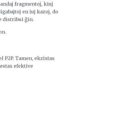
randaj fragmentoj, kiuj
igabajtoj en iuj kazoj, do
 distribui ĝin.
on.
iel P2P. Tamen, ekzistas
estas efektive