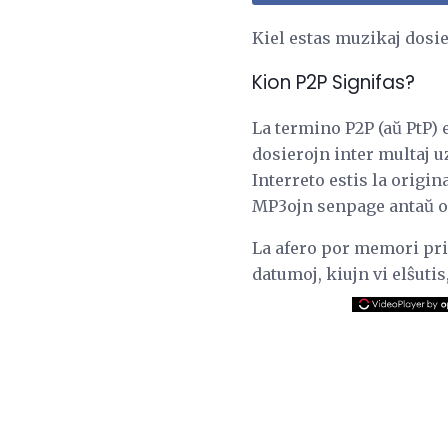
Kiel estas muzikaj dosie
Kion P2P Signifas?
La termino P2P (aŭ PtP)
dosierojn inter multaj uz
Interreto estis la origin
MP3ojn senpage antaŭ ol
La afero por memori pri 
datumoj, kiujn vi elŝutis