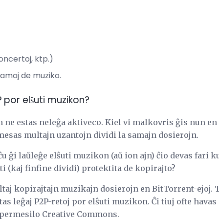
oncertoj, ktp.)
amoj de muziko.
P por elŝuti muzikon?
ne estas neleĝa aktiveco. Kiel vi malkovris ĝis nun en ĉi
mesas multajn uzantojn dividi la samajn dosierojn.
 ĝi laŭleĝe elŝuti muzikon (aŭ ion ajn) ĉio devas fari k
ti (kaj finfine dividi) protektita de kopirajto?
aj kopirajtajn muzikajn dosierojn en BitTorrent-ejoj. T
tas leĝaj P2P-retoj por elŝuti muzikon. Ĉi tiuj ofte hava
a permesilo Creative Commons.