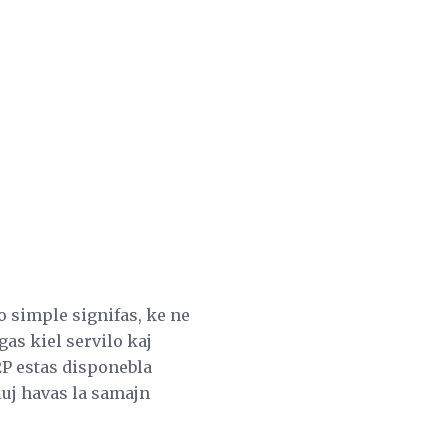
o simple signifas, ke ne
gas kiel servilo kaj
2P estas disponebla
iuj havas la samajn