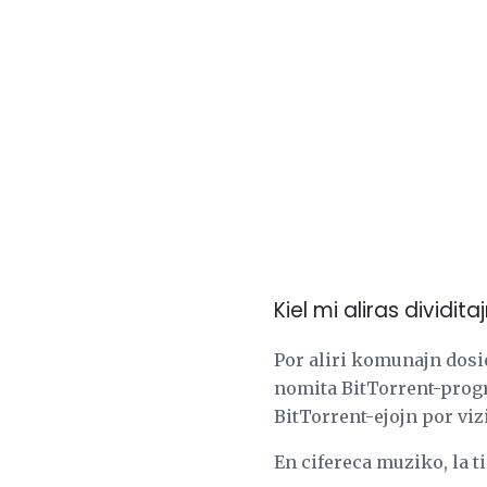
Kiel mi aliras dividit
Por aliri komunajn dosie
nomita BitTorrent-progr
BitTorrent-ejojn por vizi
En cifereca muziko, la ti