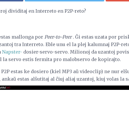
roj dividitaj en Interreto en P2P-reto?
 estas mallonga por
Peer-to-Peer
. Ĝi estas uzata por pri
antoj tra Interreto. Eble unu el la plej kalumnaj P2P-ret
a
Napster-
dosier-servo-servo. Milionoj da uzantoj povis 
 la servo estis fermita pro malobservo de kopirajto.
P2P estas ke dosiero (kiel MP3 aŭ videoclip) ne nur elŝu
, ankaŭ estas alŝutitaj al ĉiuj aliaj uzantoj, kiuj volas l