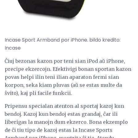
Incase Sport Armband por iPhone. bildo kredito:
Incase
Ĉiuj bezonas kazon por teni sian iPod aŭ iPhone,
precipe ekzercojn. Efektivigi bonan sportan kazon
povas helpi ilin teni ilian aparaton fermi sian
korpon, seka kiam pluvas (aŭ se estas multe da
ŝvito), kaj pli facile funkcii.
Pripensu specialan atenton al sportaj kazoj kun
bendoj. Kazoj kun bendoj estas grandaj, ĉar ili
liberigas la manojn dum ekzerco. Bona ekzemplo
de ĉi tiu tipo de kazoj estas la Incase Sports
Armband por iPhone, montrita ĉi tie. Atendu