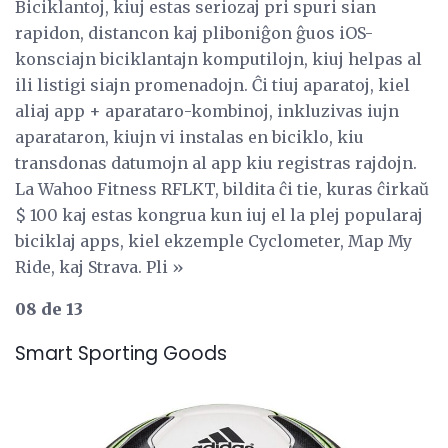
Biciklantoj, kiuj estas seriozaj pri spuri sian
rapidon, distancon kaj pliboniĝon ĝuos iOS-
konsciajn biciklantajn komputilojn, kiuj helpas al
ili listigi siajn promenadojn. Ĉi tiuj aparatoj, kiel
aliaj app + aparataro-kombinoj, inkluzivas iujn
aparataron, kiujn vi instalas en biciklo, kiu
transdonas datumojn al app kiu registras rajdojn.
La Wahoo Fitness RFLKT, bildita ĉi tie, kuras ĉirkaŭ
$ 100 kaj estas kongrua kun iuj el la plej popularaj
biciklaj apps, kiel ekzemple Cyclometer, Map My
Ride, kaj Strava. Pli »
08 de 13
Smart Sporting Goods