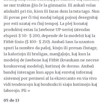
ne nur traktas ĝin ĉe la gimnazio. Ili ankaŭ volas
aŭskulti pri tio, kion ili faras dum la tuta tago. Nun
ili povas per ĉi tiuj modaj taŭgaj pojnoj desegnitaj
por esti uzataj en ĉiuj tempoj. La plej konataj
produktoj estas la Jawbone UP-serioj (atendas
elspezi $ 50- $ 200, depende de la modelo) kaj la
Fitbit-linio ($ 100- $ 250). Ambaŭ lasu la uzanton
spuri la nombro da paŝoj, kiujn ili prenas ĉiutage,
la kaloriojn ili bruligas, manĝaĵojn, kaj kun la
modeloj de Jawbone kaj Fitbit (kvankam ne necese
konkurenaj modeloj), kutimoj de dormo. Ambaŭ
bandoj interagas kun apps kaj enretaj informaj
sistemoj por permesi al la ekzercanto en via vivo
vidi tendencojn kaj bonfunkcii siajn kutimojn kaj
laborojn. Pli »
05 de 13