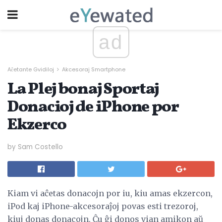
ad
Aĉetante Gvidiloj
Akcesoraj Smartphone
La Plej bonaj Sportaj
Donacioj de iPhone por
Ekzerco
by Sam Costello
Kiam vi aĉetas donacojn por iu, kiu amas ekzercon,
iPod kaj iPhone-akcesoraĵoj povas esti trezoroj,
kiuj donas donacojn. Ĉu ĝi donos vian amikon aŭ