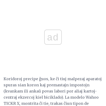
ad
Koridoroj precipe ĝuos, ke ĉi tiuj malpezaj aparatoj
spuras sian koron kaj premastajn impostojn
(kvankam ili ankaŭ povas labori por aliaj kartoj-
centraj ekzercoj kiel biciklado). La modelo Wahoo
TICKR X, montrita ĉi tie, trakas ĉiun tipon de