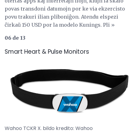
ofertas apps kaj interretajn ilojn, kiujn la skalo
povas transdoni datumojn por ke via ekzercisto
povu trakuri ilian pliboniĝon. Atendu elspezi
ĉirkaŭ 150 USD por la modelo Kunings. Pli »
06 de 13
Smart Heart & Pulse Monitors
Wahoo TCKR X. bildo kredito: Wahoo