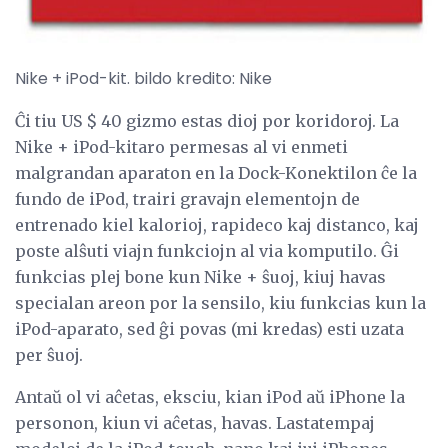
Nike + iPod-kit. bildo kredito: Nike
Ĉi tiu US $ 40 gizmo estas dioj por koridoroj. La
Nike + iPod-kitaro permesas al vi enmeti
malgrandan aparaton en la Dock-Konektilon ĉe la
fundo de iPod, trairi gravajn elementojn de
entrenado kiel kalorioj, rapideco kaj distanco, kaj
poste alŝuti viajn funkciojn al via komputilo. Ĝi
funkcias plej bone kun Nike + ŝuoj, kiuj havas
specialan areon por la sensilo, kiu funkcias kun la
iPod-aparato, sed ĝi povas (mi kredas) esti uzata
per ŝuoj.
Antaŭ ol vi aĉetas, eksciu, kian iPod aŭ iPhone la
personon, kiun vi aĉetas, havas. Lastatempaj