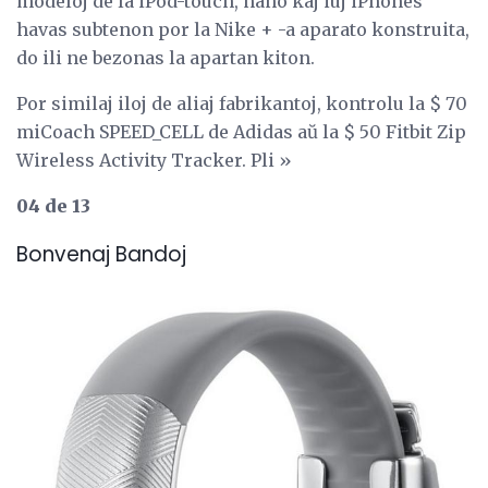
modeloj de la iPod-touch, nano kaj iuj iPhones
havas subtenon por la Nike + -a aparato konstruita,
do ili ne bezonas la apartan kiton.
Por similaj iloj de aliaj fabrikantoj, kontrolu la $ 70
miCoach SPEED_CELL de Adidas aŭ la $ 50 Fitbit Zip
Wireless Activity Tracker. Pli »
04 de 13
Bonvenaj Bandoj