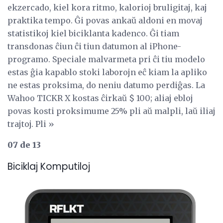
ekzercado, kiel kora ritmo, kalorioj bruligitaj, kaj
praktika tempo. Ĝi povas ankaŭ aldoni en movaj
statistikoj kiel biciklanta kadenco. Ĝi tiam
transdonas ĉiun ĉi tiun datumon al iPhone-
programo. Speciale malvarmeta pri ĉi tiu modelo
estas ĝia kapablo stoki laborojn eĉ kiam la apliko
ne estas proksima, do neniu datumo perdiĝas. La
Wahoo TICKR X kostas ĉirkaŭ $ 100; aliaj ebloj
povas kosti proksimume 25% pli aŭ malpli, laŭ iliaj
trajtoj. Pli »
07 de 13
Biciklaj Komputiloj