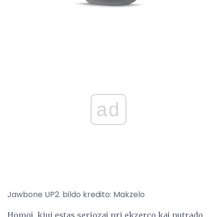
ad
Jawbone UP2. bildo kredito: Makzelo
Homoj, kiuj estas seriozaj pri ekzerco kaj nutrado,