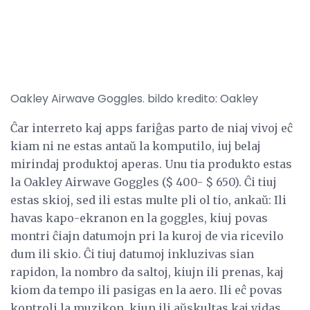
Oakley Airwave Goggles. bildo kredito: Oakley
Ĉar interreto kaj apps fariĝas parto de niaj vivoj eĉ
kiam ni ne estas antaŭ la komputilo, iuj belaj
mirindaj produktoj aperas. Unu tia produkto estas
la Oakley Airwave Goggles ($ 400- $ 650). Ĉi tiuj
estas skioj, sed ili estas multe pli ol tio, ankaŭ: Ili
havas kapo-ekranon en la goggles, kiuj povas
montri ĉiajn datumojn pri la kuroj de via ricevilo
dum ili skio. Ĉi tiuj datumoj inkluzivas sian
rapidon, la nombro da saltoj, kiujn ili prenas, kaj
kiom da tempo ili pasigas en la aero. Ili eĉ povas
kontroli la muzikon, kiun ili aŭskultas kaj vidas