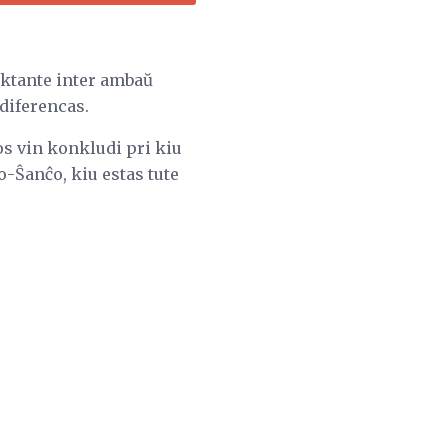
ektante inter ambaŭ
 diferencas.
pos vin konkludi pri kiu
o-Ŝanĉo, kiu estas tute