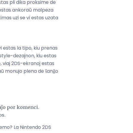
tas pli dika proksime de
 Ĝi estas ankoraŭ malpeza
imas uzi se vi estas uzata
 estas la tipo, kiu prenas
style-dezajnon, kiu estas
, viaj 2DS-ekranoj estas
 aŭ monujo plena de ŝanĝo
aĵo por komenci.
os.
blemo? La Nintendo 2DS