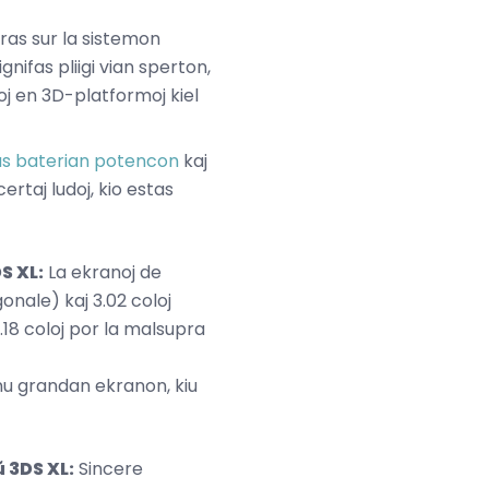
uras sur la sistemon
nifas pliigi vian sperton,
toj en 3D-platformoj kiel
s baterian potencon
kaj
rtaj ludoj, kio estas
S XL:
La ekranoj de
onale) kaj 3.02 coloj
.18 coloj por la malsupra
unu grandan ekranon, kiu
ŭ 3DS XL:
Sincere