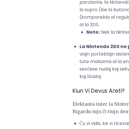
parolante, la Nintend
la supro (kie la butono
(komparebla al regulaj
al la 3DS.
Noto:
Nek la Ninte
La Nintendo 2DS ne 
viajn porteblajn siste
tute malsama al la enk
senĉese nudaj kaj sek
kaj ŝlosiloj.
Kiun Vi Devus Aĉeti?
Elektanta inter la Nint
Rigardu iujn ĉi tiujn de
Ĉu vi vidis, ke vi ri