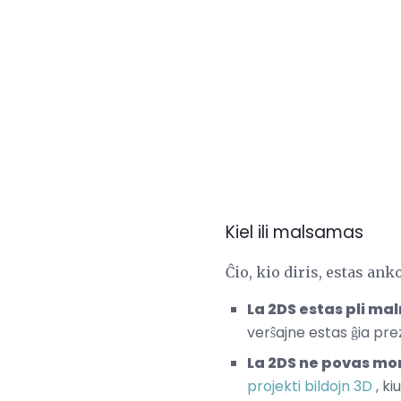
Kiel ili malsamas
Ĉio, kio diris, estas anko
La 2DS estas pli mal
verŝajne estas ĝia pre
La 2DS ne povas mon
projekti bildojn 3D
, ki