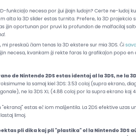
3D-funkciaĵo necesa por ĝui ĝiajn ludojn? Certe ne-ludoj k
alta la 3D slider estas turnita. Prefere, la 3D projekcio sig
ovas ĝin oportunan por pruvi la profundon de malfacilaj sal
nd.
 mi preskaŭ ĉiam tenas la 3D ekstere sur mia 3DS. Ĝi
sava
in necesa, kvankam ĝi rekte faras la grafikaĵon popo en ce
ano de Nintendo 2DS estas identaj al la 3DS, ne la 3D
ksimume la samaj kiel 3DS: 3.53 coloj (supra ekrano, diag
onale), ne la 3DS XL (4.88 coloj por la supra ekrano kaj 4
 "ekranoj" estas eĉ iom malĝentila. La 2DS efektive uzas 
lastaj limoj.
ktas pli dika kaj pli "plastika" ol la Nintendo 3DS a