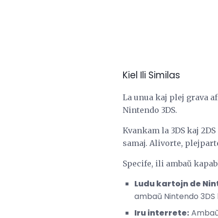
Kiel Ili Similas
La unua kaj plej grava a
Nintendo 3DS.
Kvankam la 3DS kaj 2DS a
samaj. Alivorte, plejpart
Specife, ili ambaŭ kapabla
Ludu kartojn de Nin
ambaŭ Nintendo 3DS k
Iru interrete:
Ambaŭ 