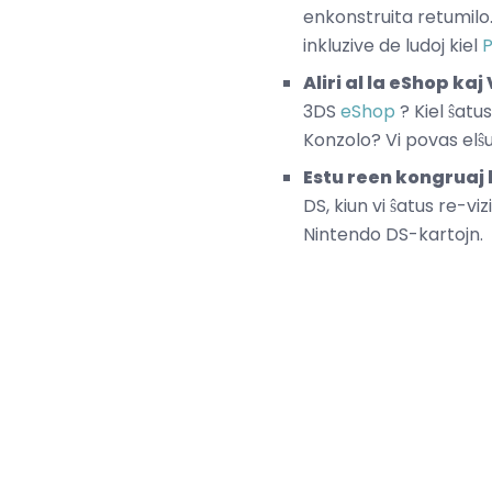
enkonstruita retumilo
inkluzive de ludoj kiel
P
Aliri al la eShop kaj
3DS
eShop
? Kiel ŝatu
Konzolo? Vi povas elŝu
Estu reen kongruaj 
DS, kiun vi ŝatus re-vi
Nintendo DS-kartojn.