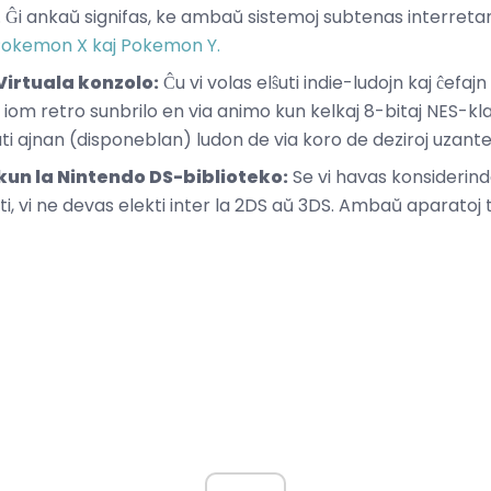
. Ĝi ankaŭ signifas, ke ambaŭ sistemoj subtenas interretan
okemon X kaj Pokemon Y.
 Virtuala konzolo:
Ĉu vi volas elŝuti indie-ludojn kaj ĉefaj
s iom retro sunbrilo en via animo kun kelkaj 8-bitaj NES-kla
ti ajnan (disponeblan) ludon de via koro de deziroj uzante
kun la Nintendo DS-biblioteko:
Se vi havas konsiderin
ziti, vi ne devas elekti inter la 2DS aŭ 3DS. Ambaŭ aparatoj