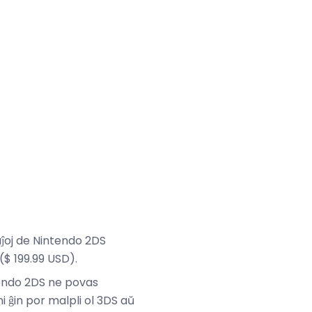
aĵoj de Nintendo 2DS
($ 199.99 USD).
endo 2DS ne povas
ni ĝin por malpli ol 3DS aŭ