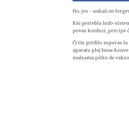
Ho, jes - ankaŭ ne forg
Kiu portebla ludo-sistem
povas konfuzi, precipe ĉ
Ĉi tiu gvidilo superas l
aparato plej bone konven
malsama pilko de vakso