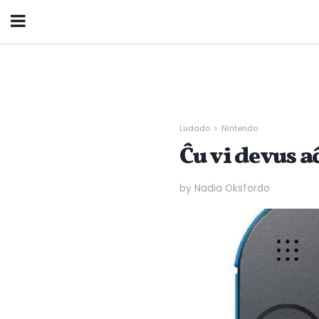
Ludado
Nintendo
Ĉu vi devus a
by Nadia Oksfordo