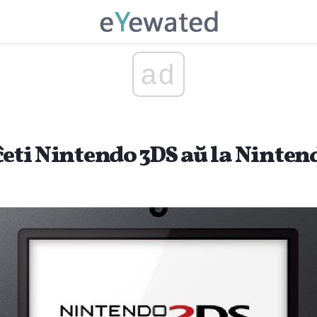
ad
ĉeti Nintendo 3DS aŭ la Ninten