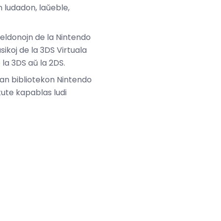
 ludadon, laŭeble,
n eldonojn de la Nintendo
sikoj de la 3DS Virtuala
 la 3DS aŭ la 2DS.
dan bibliotekon Nintendo
 tute kapablas ludi