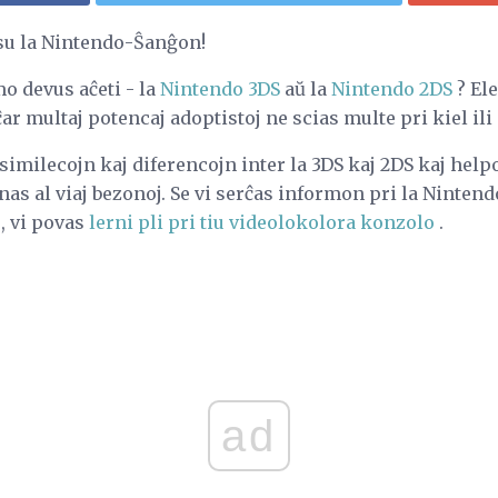
esu la Nintendo-Ŝanĝon!
o devus aĉeti - la
Nintendo 3DS
aŭ la
Nintendo 2DS
? El
ar multaj potencaj adoptistoj ne scias multe pri kiel ili
a similecojn kaj diferencojn inter la 3DS kaj 2DS kaj hel
as al viaj bezonoj. Se vi serĉas informon pri la Nintend
, vi povas
lerni pli pri tiu videolokolora konzolo
.
ad