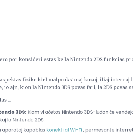
fero por konsideri estas ke la Nintendo 2DS funkcias pr
spektas fizike kiel malproksimaj kuzoj, iliaj internaj l
e, io ajn, kion la Nintendo 3DS povas fari, la 2DS povas s
s ...
tendo 3DS:
Kiam vi aĉetos Nintendo 3DS-ludon ĉe vendejo,
aj la Nintendo 2DS.
aparatoj kapablas
konekti al Wi-Fi
, permesante interreto