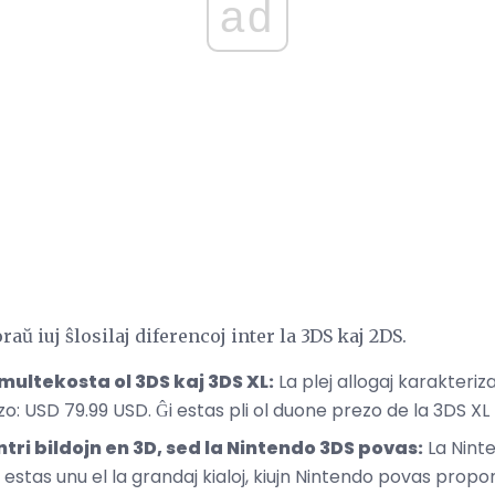
ad
raŭ iuj ŝlosilaj diferencoj inter la 3DS kaj 2DS.
multekosta ol 3DS kaj 3DS XL:
La plej allogaj karakteriz
zo: USD 79.99 USD. Ĝi estas pli ol duone prezo de la 3DS XL 
tri bildojn en 3D, sed la Nintendo 3DS povas:
La Nint
u estas unu el la grandaj kialoj, kiujn Nintendo povas propo