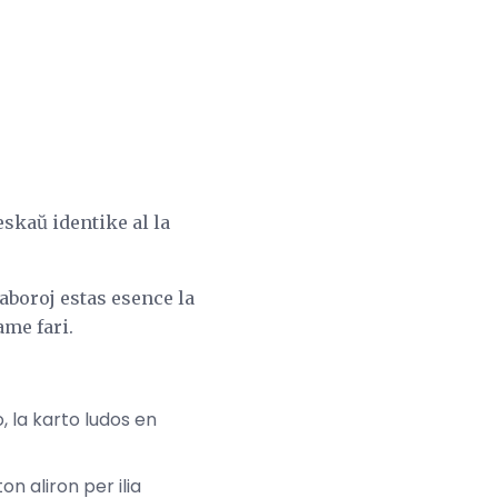
eskaŭ identike al la
aboroj estas esence la
ame fari.
 la karto ludos en
n aliron per ilia