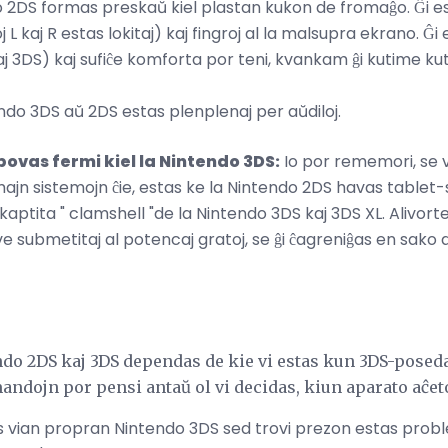
o 2DS formas preskaŭ kiel plastan kukon de fromaĝo. Ĝi es
j L kaj R estas lokitaj) kaj fingroj al la malsupra ekrano.
 3DS) kaj sufiĉe komforta por teni, kvankam ĝi kutime kut
ndo 3DS aŭ 2DS estas plenplenaj per aŭdiloj.
povas fermi kiel la Nintendo 3DS:
Io por rememori, se vi
majn sistemojn ĉie, estas ke la Nintendo 2DS havas tablet-
aptita " clamshell "de la Nintendo 3DS kaj 3DS XL. Alivorte
ve submetitaj al potencaj gratoj, se ĝi ĉagreniĝas en sako
endo 2DS kaj 3DS dependas de kie vi estas kun 3DS-posed
mandojn por pensi antaŭ ol vi decidas, kiun aparato aĉet
cevas vian propran Nintendo 3DS sed trovi prezon estas pro