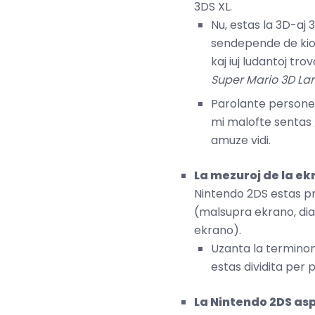
3DS XL.
Nu, estas la 3D-aj 
sendepende de kiom 
kaj iuj ludantoj tr
Super Mario 3D La
Parolante persone,
mi malofte sentas ĝ
amuze vidi.
La mezuroj de la ekr
Nintendo 2DS estas pro
(malsupra ekrano, diag
ekrano).
Uzanta la terminon
estas dividita per p
La Nintendo 2DS aspe