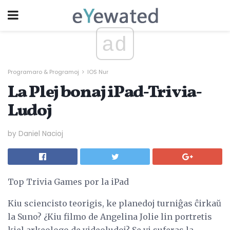
ad
Programaro & Programoj
IOS Nur
La Plej bonaj iPad-Trivia-
Ludoj
by Daniel Nacioj
Top Trivia Games por la iPad
Kiu sciencisto teorigis, ke planedoj turniĝas ĉirkaŭ
la Suno? ¿Kiu filmo de Angelina Jolie lin portretis
kiel arkeologo de videoludoj? Se vi suferas la