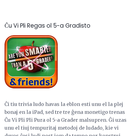
Ĉu Vi Pli Regas ol 5-a Gradisto
Ĉi tiu trivia ludo havas la eblon esti unu el la plej
bonaj en la iPad, sed tre tre ĝena monetigo trenas
Ĉu Vi Pli Pli Pura ol 5-a Grader malsupren. Ĝi uzas
unu el tiuj tempuritaj metodoj de ludado, kie vi
devos ĉesi ludi post iom da tempo por konstrui