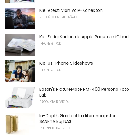
Kiel Atesti Vian VoIP-Konekton
RETPOŜTO KAJ MESAĜADO
Kiel Forigi Karton de Apple Pagu kun iCloud
IPHONE & IPOD
Kiel Uzi iPhone Slideshows
IPHONE & IPOD
Epson's PictureMate PM-400 Persona Foto
Lab
PRODUKTA REVIZIOJ
In-Depth Guide al la diferencoj inter
SANKTA kaj NAS
INTERRETO KAJ RETO