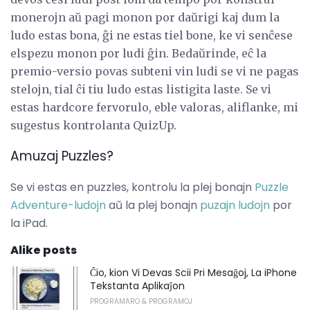
monerojn aŭ pagi monon por daŭrigi kaj dum la
ludo estas bona, ĝi ne estas tiel bone, ke vi senĉese
elspezu monon por ludi ĝin. Bedaŭrinde, eĉ la
premio-versio povas subteni vin ludi se vi ne pagas
stelojn, tial ĉi tiu ludo estas listigita laste. Se vi
estas hardcore fervorulo, eble valoras, aliflanke, mi
sugestus kontrolanta QuizUp.
Amuzaj Puzzles?
Se vi estas en puzzles, kontrolu la plej bonajn
Puzzle
Adventure-ludojn
aŭ la plej bonajn
puzajn ludojn
por
la iPad.
Alike posts
Ĉio, kion Vi Devas Scii Pri Mesaĝoj, La iPhone
Tekstanta Aplikaĵon
PROGRAMARO & PROGRAMOJ