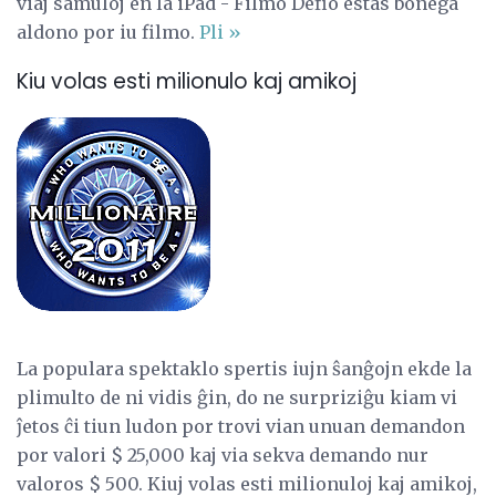
viaj samuloj en la iPad - Filmo Defio estas bonega
aldono por iu filmo.
Pli »
Kiu volas esti milionulo kaj amikoj
La populara spektaklo spertis iujn ŝanĝojn ekde la
plimulto de ni vidis ĝin, do ne surpriziĝu kiam vi
ĵetos ĉi tiun ludon por trovi vian unuan demandon
por valori $ 25,000 kaj via sekva demando nur
valoros $ 500. Kiuj volas esti milionuloj kaj amikoj,