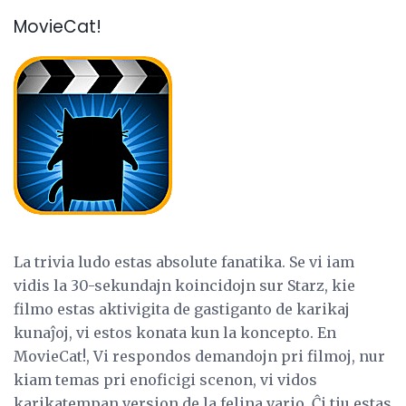
MovieCat!
La trivia ludo estas absolute fanatika. Se vi iam
vidis la 30-sekundajn koincidojn sur Starz, kie
filmo estas aktivigita de gastiganto de karikaj
kunaĵoj, vi estos konata kun la koncepto. En
MovieCat!, Vi respondos demandojn pri filmoj, nur
kiam temas pri enoficigi scenon, vi vidos
karikatempan version de la felina vario. Ĉi tiu estas