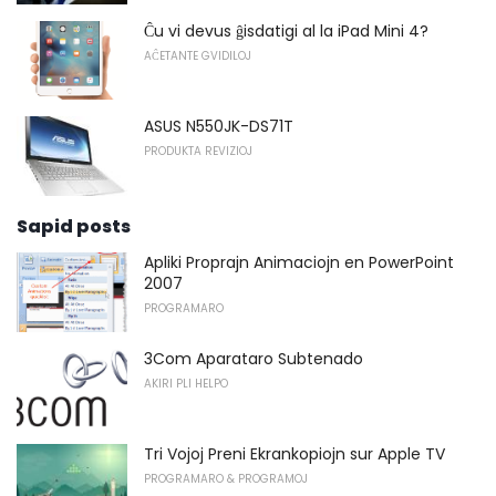
Ĉu vi devus ĝisdatigi al la iPad Mini 4?
AĈETANTE GVIDILOJ
ASUS N550JK-DS71T
PRODUKTA REVIZIOJ
Sapid posts
Apliki Proprajn Animaciojn en PowerPoint
2007
PROGRAMARO
3Com Aparataro Subtenado
AKIRI PLI HELPO
Tri Vojoj Preni Ekrankopiojn sur Apple TV
PROGRAMARO & PROGRAMOJ