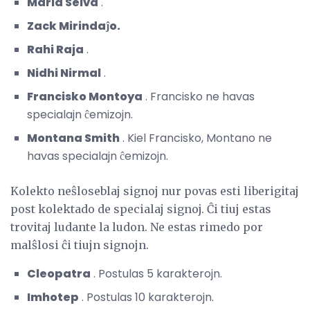
Maria Selva
.
Zack Mirindaĵo.
Rahi Raja
.
Nidhi Nirmal
.
Francisko Montoya
. Francisko ne havas
specialajn ĉemizojn.
Montana Smith
. Kiel Francisko, Montano ne
havas specialajn ĉemizojn.
Kolekto neŝloseblaj signoj nur povas esti liberigitaj
post kolektado de specialaj signoj. Ĉi tiuj estas
trovitaj ludante la ludon. Ne estas rimedo por
malŝlosi ĉi tiujn signojn.
Cleopatra
. Postulas 5 karakterojn.
Imhotep
. Postulas 10 karakterojn.