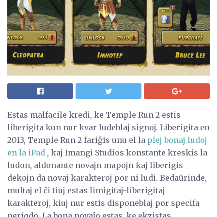
Estas malfacile kredi, ke Temple Run 2 estis
liberigita kun nur kvar ludeblaj signoj. Liberigita en
2013, Temple Run 2 fariĝis unu el la
plej bonaj ludoj
en la iPad
, kaj Imangi Studios konstante kreskis la
ludon, aldonante novajn mapojn kaj liberigis
dekojn da novaj karakteroj por ni ludi. Bedaŭrinde,
multaj el ĉi tiuj estas limigitaj-liberigitaj
karakteroj, kiuj nur estis disponeblaj por specifa
periodo. La bona novaĵo estas, ke ekzistas