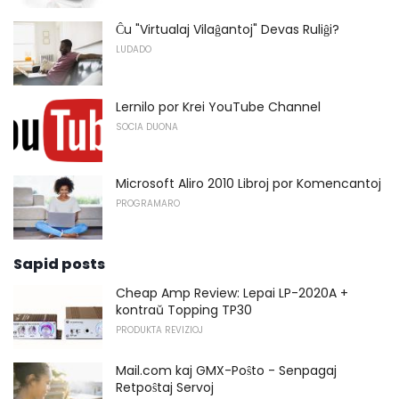
Ĉu "Virtualaj Vilaĝantoj" Devas Ruliĝi?
LUDADO
Lernilo por Krei YouTube Channel
SOCIA DUONA
Microsoft Aliro 2010 Libroj por Komencantoj
PROGRAMARO
Sapid posts
Cheap Amp Review: Lepai LP-2020A +
kontraŭ Topping TP30
PRODUKTA REVIZIOJ
Mail.com kaj GMX-Poŝto - Senpagaj
Retpoŝtaj Servoj