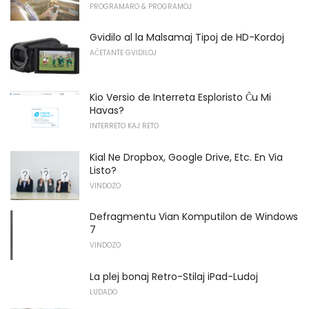
PROGRAMARO & PROGRAMOJ
Gvidilo al la Malsamaj Tipoj de HD-Kordoj
AĈETANTE GVIDILOJ
Kio Versio de Interreta Esploristo Ĉu Mi
Havas?
INTERRETO KAJ RETO
Kial Ne Dropbox, Google Drive, Etc. En Via
Listo?
VINDOZO
Defragmentu Vian Komputilon de Windows
7
VINDOZO
La plej bonaj Retro-Stilaj iPad-Ludoj
LUDADO