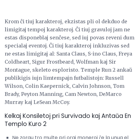
Krom ĉi tiuj karakteroj, ekzistas pli ol dekduo de
limigitaj tempoj karakteroj. Ĉi tiuj gravuloj jam ne
estas disponeblaj senĉese, sed iuj povas reveni dum
specialaj eventoj. Ĉi tiuj karakteroj inkluzivas sed
ne estas limigitaj al: Santa Claus, S-ino Claus, Freya
Coldheart, Sigur Frostbeard, Wolfman kaj Sir
Montague, skeleto esploristo. Temple Run 2 ankaŭ
publikigis iujn limtempajn futbalistojn: Russell
Wilson, Colin Kaepernick, Calvin Johnson, Tom
Brady, Peyton Manning, Cam Newton, DeMarco
Murray kaj LeSean McCoy.
Kelkaj Konsiletoj pri Survivado kaj Antaŭa En
Templo Kuro 2
Ne zorgu tro multe pri oraj moneroj ĉe la unua el