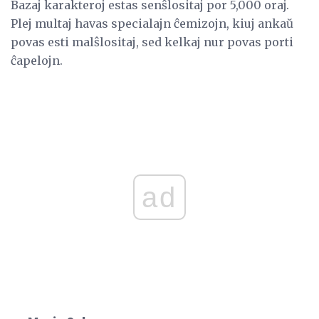
Bazaj karakteroj estas senŝlositaj por 5,000 oraj.
Plej multaj havas specialajn ĉemizojn, kiuj ankaŭ
povas esti malŝlositaj, sed kelkaj nur povas porti
ĉapelojn.
ad