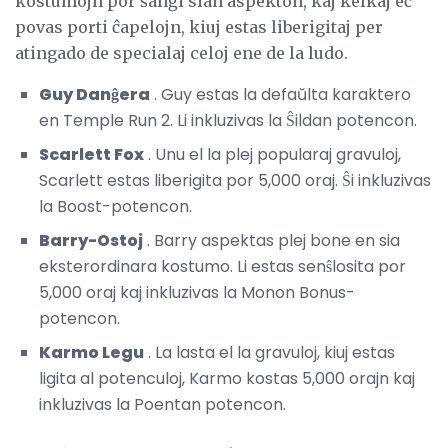
kostumojn por ŝanĝi sian aspekton, kaj kelkaj eĉ
povas porti ĉapelojn, kiuj estas liberigitaj per
atingado de specialaj celoj ene de la ludo.
Guy Danĝera
. Guy estas la defaŭlta karaktero
en Temple Run 2. Li inkluzivas la Ŝildan potencon.
Scarlett Fox
. Unu el la plej popularaj gravuloj,
Scarlett estas liberigita por 5,000 oraj. Ŝi inkluzivas
la Boost-potencon.
Barry-Ostoj
. Barry aspektas plej bone en sia
eksterordinara kostumo. Li estas senŝlosita por
5,000 oraj kaj inkluzivas la Monon Bonus-
potencon.
Karmo Legu
. La lasta el la gravuloj, kiuj estas
ligita al potenculoj, Karmo kostas 5,000 orajn kaj
inkluzivas la Poentan potencon.