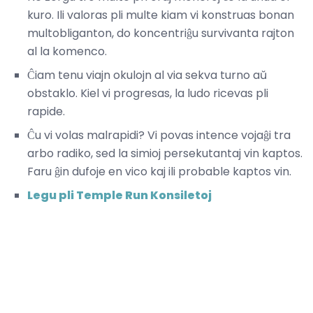
kuro. Ili valoras pli multe kiam vi konstruas bonan
multobliganton, do koncentriĝu survivanta rajton
al la komenco.
Ĉiam tenu viajn okulojn al via sekva turno aŭ
obstaklo. Kiel vi progresas, la ludo ricevas pli
rapide.
Ĉu vi volas malrapidi? Vi povas intence vojaĝi tra
arbo radiko, sed la simioj persekutantaj vin kaptos.
Faru ĝin dufoje en vico kaj ili probable kaptos vin.
Legu pli Temple Run Konsiletoj