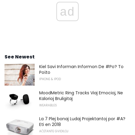
ad
See Newest
Kiel Savi Informan Informon De #Po? To
Poŝto
IPHONE & IPOD
MoodMetric Ring Tracks Viaj Emocioj, Ne
Kalorioj Bruligitaj
WEARABLES
La 7 Plej bonaj Ludaj Projektantoj por #A?
Eti en 2018
AĈETANTE GVIDILOJ