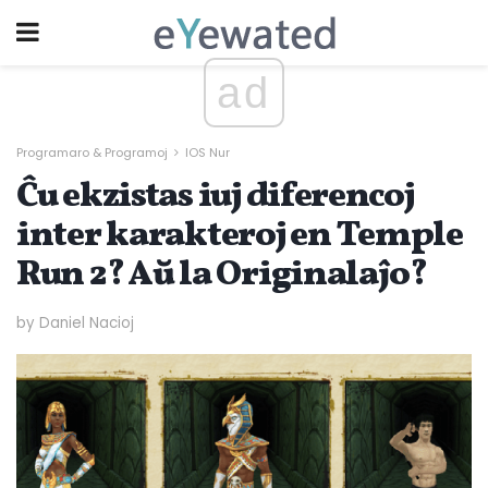
ad
Programaro & Programoj
IOS Nur
Ĉu ekzistas iuj diferencoj
inter karakteroj en Temple
Run 2? Aŭ la Originalaĵo?
by Daniel Nacioj