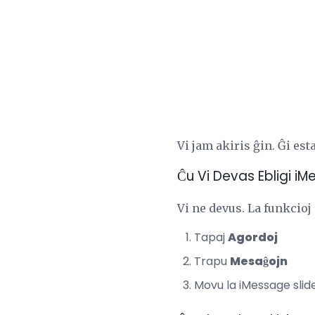
Vi jam akiris ĝin. Ĝi es
Ĉu Vi Devas Ebligi i
Vi ne devus. La funkcioj 
Tapaj
Agordoj
Trapu
Mesaĝojn
Movu la iMessage slid