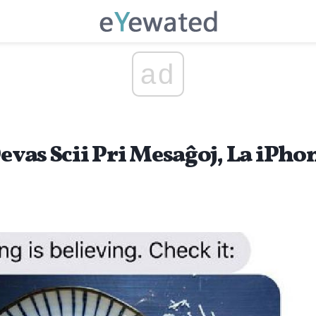
ad
Devas Scii Pri Mesaĝoj, La iPh