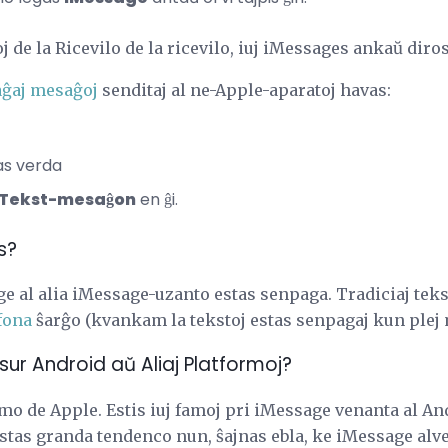
 de la Ricevilo de la ricevilo, iuj iMessages ankaŭ diro
aĝaj mesaĝoj
senditaj al ne-Apple-aparatoj havas:
as verda
Tekst-mesaĝon
en ĝi.
s?
e al alia iMessage-uzanto estas senpaga. Tradiciaj te
fona
ŝarĝo (kvankam la tekstoj estas senpagaj kun plej mu
ur Android aŭ Aliaj Platformoj?
rmo de Apple. Estis iuj famoj pri iMessage venanta al A
stas granda tendenco nun, ŝajnas ebla, ke iMessage alve