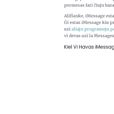
permesas fari ĉiujn bazaj
Aliflanke, iMessage esta
Ĝi estas iMessage kiu pr
uzi
aliajn programojn po
vi devas uzi la Messages
Kiel Vi Havas iMessa