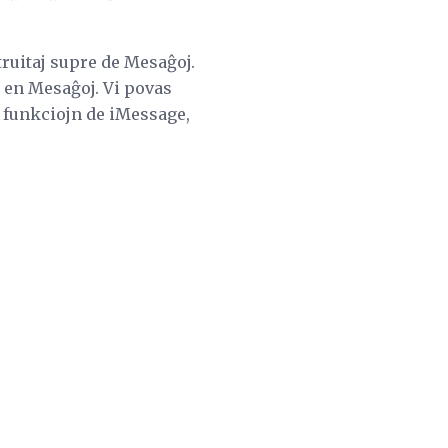
truitaj supre de Mesaĝoj.
j en Mesaĝoj. Vi povas
jn funkciojn de iMessage,