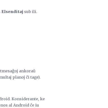
s
Elsenditaj
sub ili.
kstmesaĝoj ankoraŭ
ltaj planoj ĉi tage).
ndroid. Konsiderante, ke
nos al Android ĉe iu