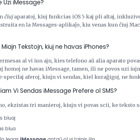
e Uzi iMessage?
en
ĉiuj
aparatoj, kiuj funkcias iOS 5 kaj pli altaj, inkluziv
struita en la Messages-aplikaĵo, kiu venas kun ĉiuj Mac
Miajn Tekstojn, kiuj ne havas iPhones?
mesas al vi iun ajn, kies telefono aŭ alia aparato pova
uj homoj ne havas iMessage, tamen, ili ne povos uzi iujn 
specifaj aferoj, kiujn vi sendas, kiel kuraĝigoj, ne funk
i Kiam Vi Sendas iMessage Prefere ol SMS?
 ekzistas tri manieroj, kiujn vi povas scii, ke teksto 
s bluaj
s blua
lo legas
iMessage
antaŭ ol vi tajpis ĝin.