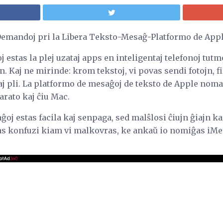
emandoj pri la Libera Teksto-Mesaĝ-Platformo de App
stas la plej uzataj apps en inteligentaj telefonoj tutmon
. Kaj ne mirinde: krom tekstoj, vi povas sendi fotojn, f
 pli. La platformo de mesaĝoj de teksto de Apple noma
arato kaj ĉiu Mac.
oj estas facila kaj senpaga, sed malŝlosi ĉiujn ĝiajn k
vas konfuzi kiam vi malkovras, ke ankaŭ io nomiĝas iMe