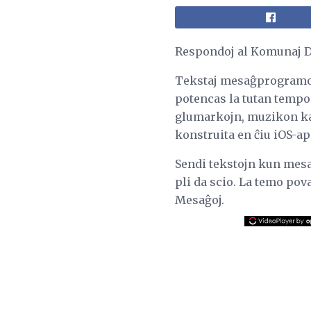
Respondoj al Komunaj D
Tekstaj mesaĝprogramoj e
potencas la tutan tempon
glumarkojn, muzikon kaj
konstruita en ĉiu iOS-ap
Sendi tekstojn kun mesaĝ
pli da scio. La temo po
Mesaĝoj.