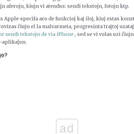
n aferojn, kiujn vi atendus: sendi tekstojn, fotojn ktp.
s Apple-specifa aro de funkcioj kaj iloj, kiuj estas kons
ovizas ĉiujn el la malvarmeta, progresinta trajtoj uzata
r sendi tekstojn de via iPhone
, sed se vi volas uzi ĉiu
-aplikaĵon.
ge?
ad