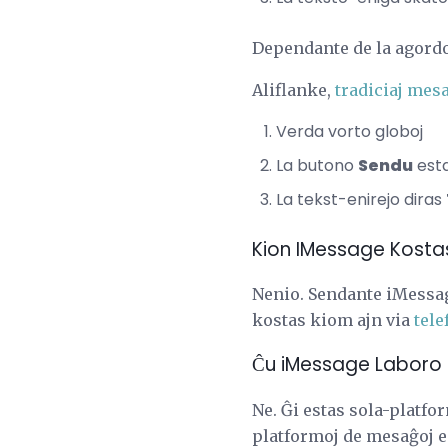
Dependante de la agordoj
Aliflanke,
tradiciaj mes
Verda vorto globoj
La butono
Sendu
est
La tekst-enirejo diras
Kion IMessage Kosta
Nenio. Sendante iMessag
kostas kiom ajn via
tele
Ĉu iMessage Laboro s
Ne. Ĝi estas sola-platfo
platformoj de mesaĝoj e