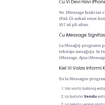
Ĉu Vi Devi Havi iPhon
Ne. IMessage funkcias 
iPad. Ĝi ankaŭ estas kon
10.7 aŭ pli altan.
Ĉu iMessage Signifas 
La Mesaĝoj-programo per
tekstajn mesaĝojn. Se ti
iMessage. Ajna iMessage-
Kiel Vi Volas Inform
En la Messages-programo,
Via vorto balonoj esta
La butono
Sendu
esta
La teksto-eniga skato