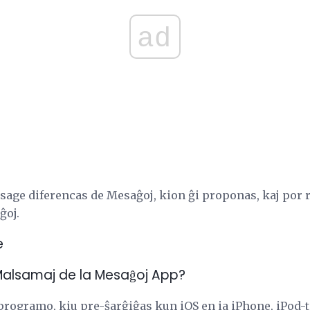
ad
sage diferencas de Mesaĝoj, kion ĝi proponas, kaj por re
ĝoj.
e
 Malsamaj de la Mesaĝoj App?
programo, kiu pre-ŝarĝiĝas kun iOS en ia iPhone, iPod-t