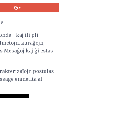
le
de - kaj ili pli
ilmetojn, kuraĝojn,
s Mesaĝoj kaj ĝi estas
arakterizaĵojn postulas
ssage enmetita al