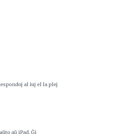
spondoj al iuj el la plej
aŭto aŭ iPad. Ĝi