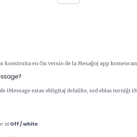
tas konstruita en ĉiu versio de la Mesaĝoj app komencant
Message?
de iMessage estas ebligitaj defaŭlte, sed eblas turniĝi iM
er al
Off / white
.