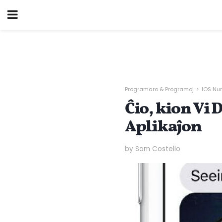
Programaro & Programoj
IOS Nur
Ĉio, kion Vi 
Aplikaĵon
by Sam Costello