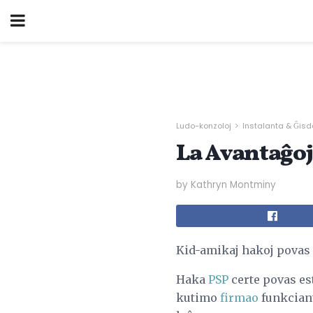
Ludo-konzoloj
Instalanta & Ĝis
La Avantaĝoj
by Kathryn Montminy
Kid-amikaj hakoj povas a
Haka
PSP
certe povas es
kutimo
firmao
funkciant