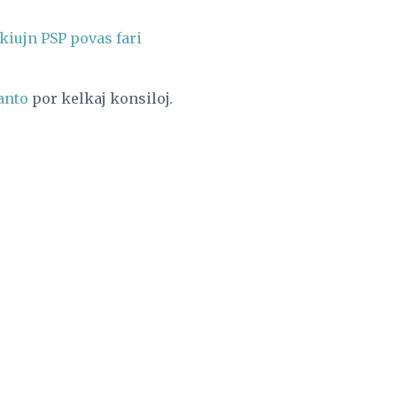
 kiujn PSP povas fari
danto
por kelkaj konsiloj.