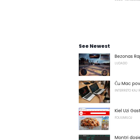
See Newest
Bezonas Rap
LUDADO
Ĉu Mac pova
INTERRETO KAJ 
Kiel Uzi G
FOLIUMILOJ
Montri dosi