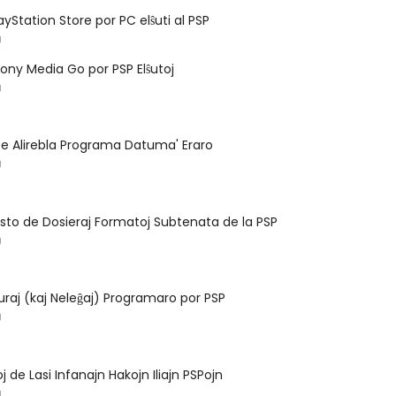
PlayStation Store por PC elŝuti al PSP
J
 Sony Media Go por PSP Elŝutoj
J
ee Alirebla Programa Datuma' Eraro
J
sto de Dosieraj Formatoj Subtenata de la PSP
J
Juraj (kaj Neleĝaj) Programaro por PSP
J
 de Lasi Infanajn Hakojn Iliajn PSPojn
J