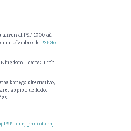
s aliron al PSP-1000 aŭ
a memoroĉambro de
PSPGo
el Kingdom Hearts: Birth
stas bonega alternativo,
 krei kopion de ludo,
das.
j PSP-ludoj por infanoj