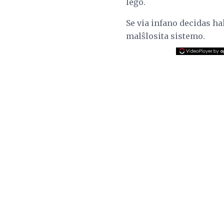
leĝo.
Se via infano decidas hak
malŝlosita sistemo.