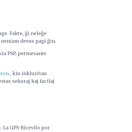
age. Fakte, ĝi neleĝe
i neniam devus pagi ĝin.
 via PSP, permesante
ston
, kiu inkluzivas
estas sekuraj kaj facilaj
. La GPS-Ricevilo por