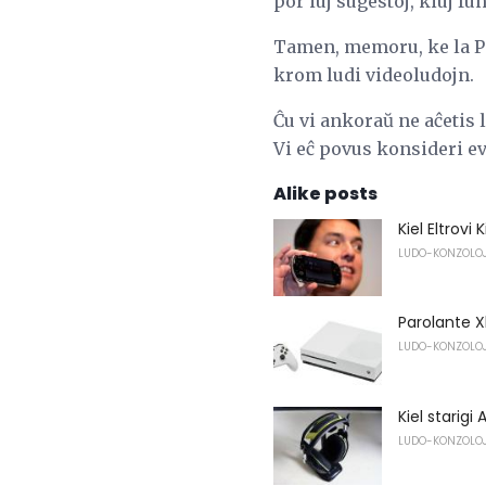
por iuj sugestoj, kiuj fu
Tamen, memoru, ke la PSP
krom ludi videoludojn.
Ĉu vi ankoraŭ ne aĉetis 
Vi eĉ povus konsideri ev
Alike posts
Kiel Eltrov
LUDO-KONZOLO
Parolante X
LUDO-KONZOLO
Kiel starig
LUDO-KONZOLO