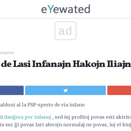
ad
datiganta
 de Lasi Infanajn Hakojn Iliaj
ldoni al la PSP-sperto de via infano
ti
danĝera por infanoj
, sed iuj profitoj povas esti akiri
a sur ĝi povas fari aferojn normalaj ne povas, iuj el kiu