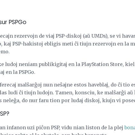
 sur PSPGo
recajn rezervojn de viaj PSP-diskoj (aŭ UMDs), se vi hava
 kaj PSP-hakistoj ebligis meti ĉi tiujn rezervojn en l
temo.
 ke ludoj neniam publikigitaj en la PlayStation Store, ki
taj en la PSPGo.
iferecaj malŝarĝoj nun neŝajne estos haveblaj, do ĉi tio e
las ludi ĉi tiujn ludojn. Tamen, konsciu, ke malŝarĝi aŭ
 neleĝa, do nur faru tion por ludaj diskoj, kiujn vi pose
PSP?
ian infanon uzi piĉon PSP, vidu nian liston de la plej
bona