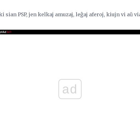
i sian PSP, jen kelkaj amuzaj, leĝaj aferoj, kiujn vi aŭ v
ad