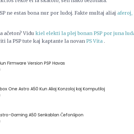
nkcios rekte el la skatolo, sen hako bezonata.
 ne estas bona nur por ludoj. Fakte multaj aliaj
aferoj,
la aĉeton? Vidu
kiel elekti la plej bonan PSP por juna lu
iti la PSP tute kaj kaptante la novan
PS Vita
.
i Kiun Firmware Version PSP Havas
J
box One Astro A50 Kun Aliaj Konzoloj kaj Komputiloj
J
i Astro-Gaming A50 Senkablan Ĉefonŝipon
J