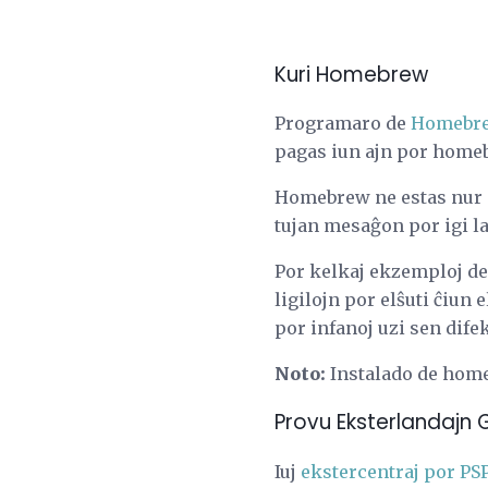
Kuri Homebrew
Programaro de
Homebr
pagas iun ajn por homebr
Homebrew ne estas nur pr
tujan mesaĝon por igi 
Por kelkaj ekzemploj de
ligilojn por elŝuti ĉiun e
por infanoj uzi sen difek
Noto:
Instalado de home
Provu Eksterlandajn
Iuj
ekstercentraj por PS