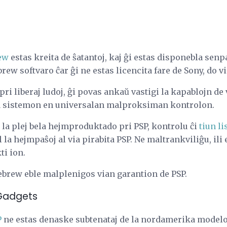
ew
estas kreita de ŝatantoj, kaj ĝi estas disponebla senp
ew softvaro ĉar ĝi ne estas licencita fare de Sony, do v
i liberaj ludoj, ĝi povas ankaŭ vastigi la kapablojn de
la sistemon en universalan malproksiman kontrolon.
 la plej bela hejmproduktado pri PSP, kontrolu ĉi
tiun li
l la hejmpaŝoj al via pirabita PSP. Ne maltrankviliĝu, ili 
ti ion.
brew eble malplenigos vian garantion de PSP.
 Gadgets
P
ne estas denaske subtenataj de la nordamerika modelo