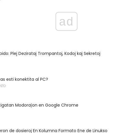
ad
ido: Plej Dezirataj Trompantoj, Kodoj kaj Sekretoj
s esti konektita al PC?
RETO
astigatan Modoraĵon en Google Chrome
eron de dosieroj En Kolumna Formato Ene de Linukso