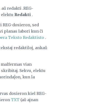
 aŭ redakti .REG-
j elektu
Redakti
.
ti REG-dosieron, sed
 vi planas labori kun ĉi
bera Teksto Redaktisto
.
 tekstaj redaktiloj, ankaŭ
, malfermas vian
 skribitaj. Sekvu, elektu
morindaĵon, kun la
rvas dosieron kiel REG-
sieron
TXT
(aŭ ajnan