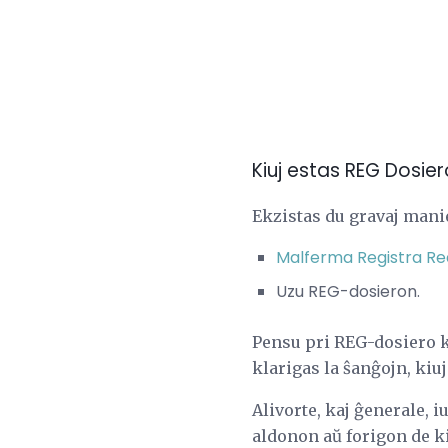
Kiuj estas REG Dosiero
Ekzistas du gravaj manie
Malferma Registra Re
Uzu REG-dosieron.
Pensu pri REG-dosiero k
klarigas la ŝanĝojn, kiuj 
Alivorte, kaj ĝenerale, i
aldonon aŭ forigon de kia