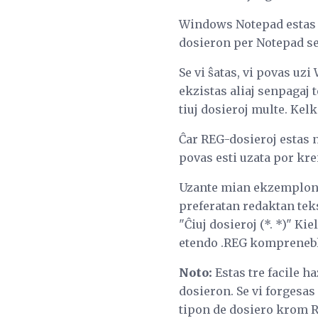
Windows Notepad estas l
dosieron per Notepad se 
Se vi ŝatas, vi povas uz
ekzistas aliaj senpagaj t
tiuj dosieroj multe. Kelka
Ĉar REG-dosieroj estas ne
povas esti uzata por kr
Uzante mian ekzemplon d
preferatan redaktan tekst
"Ĉiuj dosieroj (*. *)" Kie
etendo .REG komprenebl
Noto:
Estas tre facile ha
dosieron. Se vi forgesas
tipon de dosiero krom RE