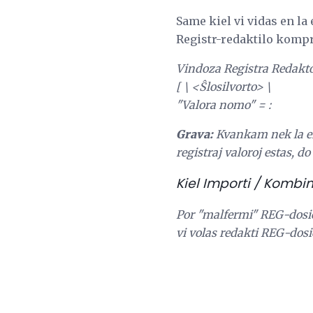
Same kiel vi vidas en l
Registr-redaktilo kompr
Vindoza Registra Redakto
[
\ <Ŝlosilvorto> \
"Valora nomo" =
:
Grava:
Kvankam nek la en
registraj valoroj estas, d
Kiel Importi / Kombin
Por "malfermi" REG-dosie
vi volas redakti REG-dosi