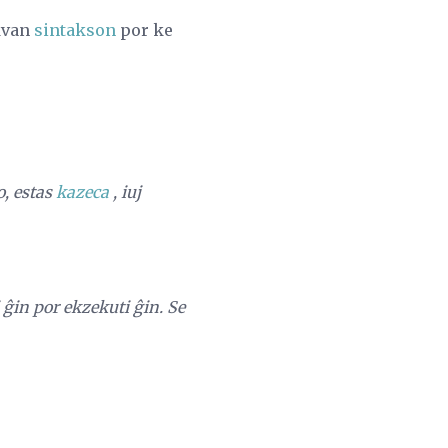
ekvan
sintakson
por ke
o, estas
kazeca
, iuj
ĝin por ekzekuti ĝin. Se