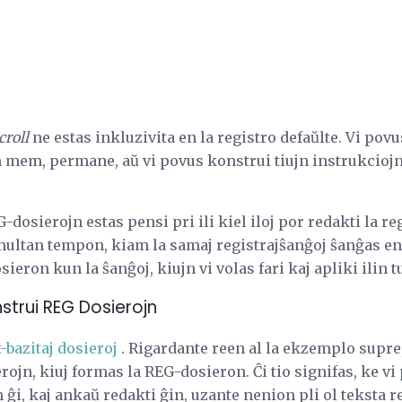
roll
ne estas inkluzivita en la registro defaŭlte. Vi po
n mem, permane, aŭ vi povus konstrui tiujn instrukcioj
-dosierojn estas pensi pri ili kiel iloj por redakti la r
 multan tempon, kiam la samaj registrajŝanĝoj ŝanĝas en
ron kun la ŝanĝoj, kiujn vi volas fari kaj apliki ilin tu
onstrui REG Dosierojn
-bazitaj dosieroj
. Rigardante reen al la ekzemplo supre,
erojn, kiuj formas la REG-dosieron. Ĉi tio signifas, ke 
 ĝi, kaj ankaŭ redakti ĝin, uzante nenion pli ol teksta r