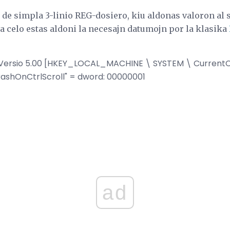
de simpla 3-linio REG-dosiero, kiu aldonas valoron al s
 la celo estas aldoni la necesajn datumojn por la klasika
 Versio 5.00 [HKEY_LOCAL_MACHINE \ SYSTEM \ CurrentCo
rashOnCtrlScroll" = dword: 00000001
ad