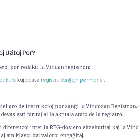
j Uzitaj Por?
roj por redakti la Vindan registron:
daktilo
kaj poste
registru ŝanĝojn permane
.
iel aro de instrukcioj por ŝanĝi la Vindozan Registron.
devas esti faritaj al la aktuala stato de la registro.
uj diferencoj inter la REG-dosiero ekzekutitaj kaj la Vin
j ajn klavoj kaj valoroj engaĝitaj.