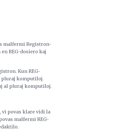
vus malfermi Registron-
n en REG-dosiero kaj
egistron. Kun REG-
 pluraj komputiloj.
j al pluraj komputiloj.
 vi povas klare vidi la
vi povas malfermi REG-
edaktilo.