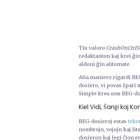
Tiu valoro
CrashOnCtrlSc
redaktanton kaj krei ĝi
aldoni ĝin aŭtomate.
Alia maniero rigardi REG
dosiero, vi povas ŝpari
Simple kreu unu REG-dosie
Kiel Vidi, Ŝanĝi kaj K
REG-dosieroj estas
tekst
nombrojn, vojojn kaj lit
dosieron kaj legi ĉion en