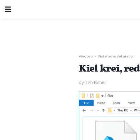
Vindozo
Sistemo & Sekureco
Kiel krei, re
by Tim Fisher