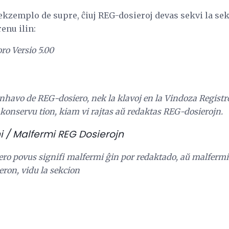
a ekzemplo de supre, ĉiuj REG-dosieroj devas sekvi la s
enu ilin:
ro Versio 5.00
havo de REG-dosiero, nek la klavoj en la Vindoza Registr
o konservu tion, kiam vi rajtas aŭ redaktas REG-dosierojn.
i / Malfermi REG Dosierojn
ro povus signifi malfermi ĝin por redaktado, aŭ malfermi 
eron, vidu la sekcion