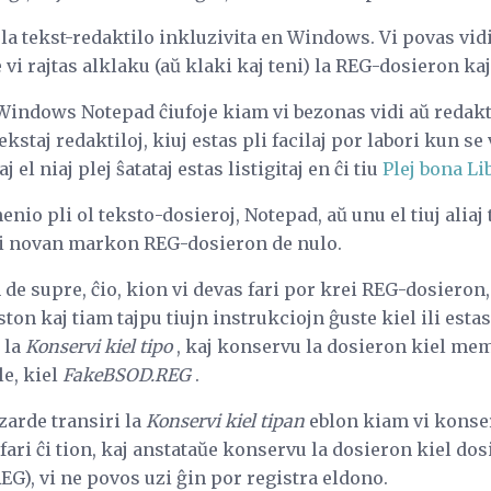
a tekst-redaktilo inkluzivita en Windows. Vi povas vidi
vi rajtas alklaku (aŭ klaki kaj teni) la REG-dosieron ka
i Windows Notepad ĉiufoje kiam vi bezonas vidi aŭ redak
ekstaj redaktiloj, kiuj estas pli facilaj por labori kun se
j el niaj plej ŝatataj estas listigitaj en ĉi tiu
Plej bona Li
nio pli ol teksto-dosieroj, Notepad, aŭ unu el tiuj aliaj
ei novan markon REG-dosieron de nulo.
e supre, ĉio, kion vi devas fari por krei REG-dosieron
on kaj tiam tajpu tiujn instrukciojn ĝuste kiel ili estas
l la
Konservi kiel tipo
, kaj konservu la dosieron kiel me
e, kiel
FakeBSOD.REG
.
zarde transiri la
Konservi kiel tipan
eblon kiam vi konse
 fari ĉi tion, kaj anstataŭe konservu la dosieron kiel do
G), vi ne povos uzi ĝin por registra eldono.