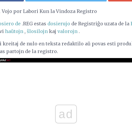
u Vojo por Labori Kun la Vindoza Registro
osiero de
.REG estas
dosierujo
de Registriĝo uzata de la
avi
haŭtojn
,
ŝlosilojn
kaj
valorojn
.
i kreitaj de nulo en teksta redaktilo aŭ povas esti produ
as partojn de la registro.
ad