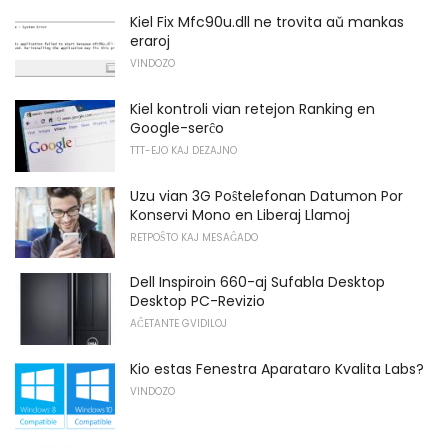
Kiel Fix Mfc90u.dll ne trovita aŭ mankas
eraroj
VINDOZO
Kiel kontroli vian retejon Ranking en
Google-serĉo
TTT-EJO KAJ DEZAJNO
Uzu vian 3G Poŝtelefonan Datumon Por
Konservi Mono en Liberaj Llamoj
RETPOŜTO KAJ MESAĜADO
Dell Inspiroin 660-aj Sufabla Desktop
Desktop PC-Revizio
AĈETANTE GVIDILOJ
Kio estas Fenestra Aparataro Kvalita Labs?
VINDOZO