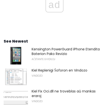
ad
See Newest
Kensington PowerGuard iPhone Etendita
Baterion Pako Revizio
AĈETANTE GVIDILOJ
Kiel Replenigi Ŝoforon en Vindozo
VINDOZO
Kiel Fix Oci.dll ne troveblas aŭ mankas
eraroj
VINDOZO