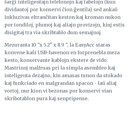
ŝarĝi inteligentajn telefonojn kaj tabelojn (kun
dividantoj por konservi ĉion ĝentila) sed ankaŭ
inkluzivas eltranĉitan keston kaj kroman nukon
por tondiloj, plumoj kaj aliajn provizojn, kiuj estis
disigitaj tra via skribtablo dum semajnoj.
Mezuranta 10 "x 5.2" x 8.9 ", la EasyAcc staras
konvene kaŝi USB-havenon en forprenebla meza
kesto, konservante kablojn ekstere de vido.
Mastrinoj malfruas pri la simpla asembleo kaj
inteligenta dezajno, kiu amasas tunon da stokado
kaj funkciado en malgrandan spacon - laŭ aliaj
vortoj, nur kion vi bezonas por konservi vian
skribotablon pura kaj senpripense.