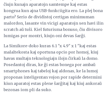
ĉiujn kunajn aparatojn samtempe kaj estas
kongrua kun ajna USB-funkciigita ero. La plej bona
parto? Serio de dividistoj certigas minimuman
malordon, lasante vin vicigi aparatojn sen havi ilin
scratch aŭ tuŝi. Kiel futurisma bonuso, ĉiu divisoro
lumigas por montri, kiujn oni devas ŝarĝi.
La Simikore-doko kuras 6.1 "x 4.9" x 1 "kaj estas
malaltekosta kaj oportuna opcio por homoj, kiuj
havas multajn teknologiajn ilojn ĉirkaŭ la domo.
Posedantoj diras, ke ĝi estas bonega por ambaŭ
smartphones kaj tabeloj kaj aldonas, ke la lumoj
proponas inteligentan vojon por rapide determini
kiun aparatoj estas plene ŝarĝitaj kaj kiuj ankoraŭ
bezonas iom pli da suko.