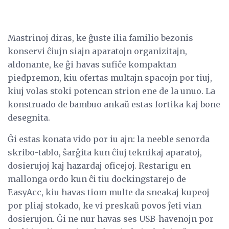
Mastrinoj diras, ke ĝuste ilia familio bezonis
konservi ĉiujn siajn aparatojn organizitajn,
aldonante, ke ĝi havas sufiĉe kompaktan
piedpremon, kiu ofertas multajn spacojn por tiuj,
kiuj volas stoki potencan strion ene de la unuo. La
konstruado de bambuo ankaŭ estas fortika kaj bone
desegnita.
Ĝi estas konata vido por iu ajn: la neeble senorda
skribo-tablo, ŝarĝita kun ĉiuj teknikaj aparatoj,
dosierujoj kaj hazardaj oficejoj. Restarigu en
mallonga ordo kun ĉi tiu dockingstarejo de
EasyAcc, kiu havas tiom multe da sneakaj kupeoj
por pliaj stokado, ke vi preskaŭ povos ĵeti vian
dosierujon. Ĝi ne nur havas ses USB-havenojn por