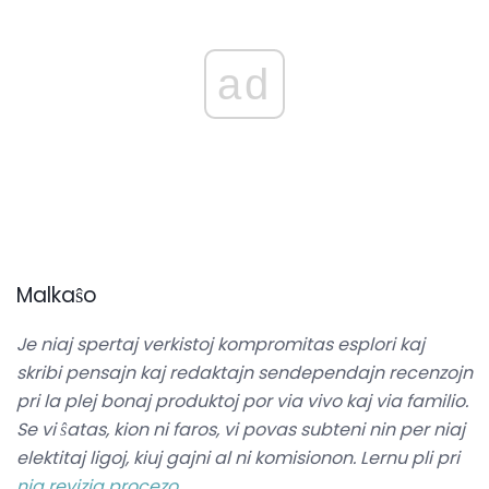
ad
Malkaŝo
Je niaj spertaj verkistoj kompromitas esplori kaj
skribi pensajn kaj redaktajn sendependajn recenzojn
pri la plej bonaj produktoj por via vivo kaj via familio.
Se vi ŝatas, kion ni faros, vi povas subteni nin per niaj
elektitaj ligoj, kiuj gajni al ni komisionon.
Lernu pli pri
nia revizia procezo
.