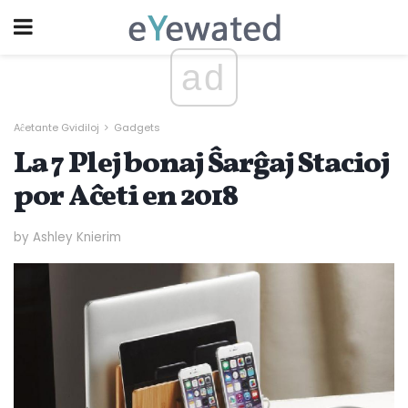
ad
Aĉetante Gvidiloj
Gadgets
La 7 Plej bonaj Ŝarĝaj Stacioj
por Aĉeti en 2018
by Ashley Knierim