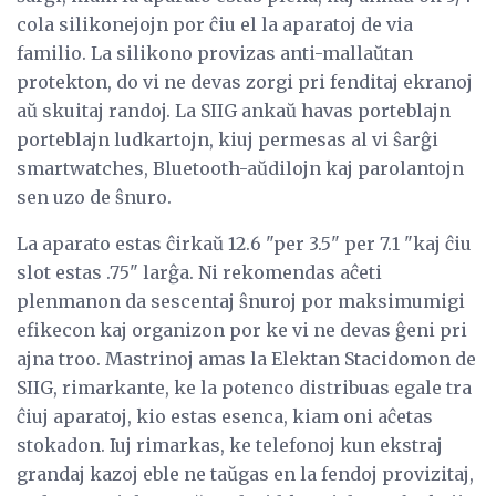
cola silikonejojn por ĉiu el la aparatoj de via
familio. La silikono provizas anti-mallaŭtan
protekton, do vi ne devas zorgi pri fenditaj ekranoj
aŭ skuitaj randoj. La SIIG ankaŭ havas porteblajn
porteblajn ludkartojn, kiuj permesas al vi ŝarĝi
smartwatches, Bluetooth-aŭdilojn kaj parolantojn
sen uzo de ŝnuro.
La aparato estas ĉirkaŭ 12.6 "per 3.5" per 7.1 "kaj ĉiu
slot estas .75" larĝa. Ni rekomendas aĉeti
plenmanon da sescentaj ŝnuroj por maksimumigi
efikecon kaj organizon por ke vi ne devas ĝeni pri
ajna troo. Mastrinoj amas la Elektan Stacidomon de
SIIG, rimarkante, ke la potenco distribuas egale tra
ĉiuj aparatoj, kio estas esenca, kiam oni aĉetas
stokadon. Iuj rimarkas, ke telefonoj kun ekstraj
grandaj kazoj eble ne taŭgas en la fendoj provizitaj,