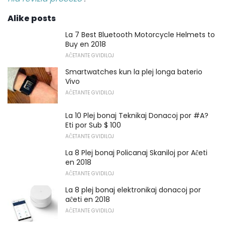
Alike posts
La 7 Best Bluetooth Motorcycle Helmets to
Buy en 2018
AĈETANTE GVIDILOJ
Smartwatches kun la plej longa baterio
Vivo
AĈETANTE GVIDILOJ
La 10 Plej bonaj Teknikaj Donacoj por #A?
Eti por Sub $ 100
AĈETANTE GVIDILOJ
La 8 Plej bonaj Policanaj Skaniloj por Aĉeti
en 2018
AĈETANTE GVIDILOJ
La 8 plej bonaj elektronikaj donacoj por
aĉeti en 2018
AĈETANTE GVIDILOJ