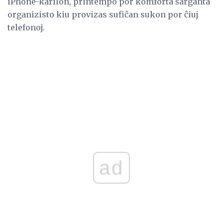
iPhone-karilon, printempo por komforta ŝarganta
organizisto kiu provizas sufiĉan sukon por ĉiuj
telefonoj.
ad