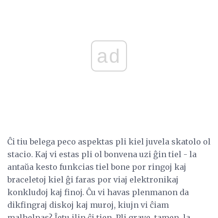
ad
Ĉi tiu belega peco aspektas pli kiel juvela skatolo ol
stacio. Kaj vi estas pli ol bonvena uzi ĝin tiel - la
antaŭa kesto funkcias tiel bone por ringoj kaj
braceletoj kiel ĝi faras por viaj elektronikaj
konkludoj kaj finoj. Ĉu vi havas plenmanon da
dikfingraj diskoj kaj muroj, kiujn vi ĉiam
malhelpas? Ĵetu ilin ĉi tien. Pli grave, tamen, la