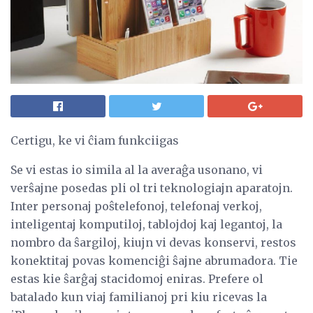
Certigu, ke vi ĉiam funkciigas
Se vi estas io simila al la averaĝa usonano, vi
verŝajne posedas pli ol tri teknologiajn aparatojn.
Inter personaj poŝtelefonoj, telefonaj verkoj,
inteligentaj komputiloj, tablojdoj kaj legantoj, la
nombro da ŝargiloj, kiujn vi devas konservi, restos
konektitaj povas komenciĝi ŝajne abrumadora. Tie
estas kie ŝarĝaj stacidomoj eniras. Prefere ol
batalado kun viaj familianoj pri kiu ricevas la