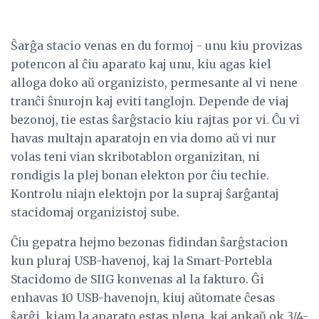
Ŝarĝa stacio venas en du formoj - unu kiu provizas
potencon al ĉiu aparato kaj unu, kiu agas kiel
alloga doko aŭ organizisto, permesante al vi nene
tranĉi ŝnurojn kaj eviti tanglojn. Depende de viaj
bezonoj, tie estas ŝarĝstacio kiu rajtas por vi. Ĉu vi
havas multajn aparatojn en via domo aŭ vi nur
volas teni vian skribotablon organizitan, ni
rondigis la plej bonan elekton por ĉiu techie.
Kontrolu niajn elektojn por la supraj ŝarĝantaj
stacidomaj organizistoj sube.
Ĉiu gepatra hejmo bezonas fidindan ŝarĝstacion
kun pluraj USB-havenoj, kaj la Smart-Portebla
Stacidomo de SIIG konvenas al la fakturo. Ĝi
enhavas 10 USB-havenojn, kiuj aŭtomate ĉesas
ŝarĝi, kiam la aparato estas plena, kaj ankaŭ ok 3/4-