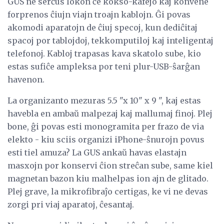
GUS ne serĉus lokon ĉe kokso-kafejo kaj konvene
forprenos ĉiujn viajn troajn kablojn. Ĝi povas
akomodi aparatojn de ĉiuj specoj, kun dediĉitaj
spacoj por tablojdoj, tekkomputiloj kaj inteligentaj
telefonoj. Kabloj trapasas kava skatolo sube, kio
estas sufiĉe ampleksa por teni plur-USB-ŝarĝan
havenon.
La organizanto mezuras 5.5 "x 10" x 9 ", kaj estas
havebla en ambaŭ malpezaj kaj mallumaj finoj. Plej
bone, ĝi povas esti monogramita per frazo de via
elekto - kiu sciis organizi iPhone-ŝnurojn povus
esti tiel amuza? La GUS ankaŭ havas elastajn
masxojn por konservi ĉion streĉan sube, same kiel
magnetan bazon kiu malhelpas ion ajn de glitado.
Plej grave, la mikrofibraĵo certigas, ke vi ne devas
zorgi pri viaj aparatoj, ĉesantaj.