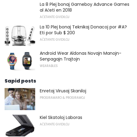
La 8 Plej bonaj Gameboy Advance Games
al Aĉeti en 2018
AĈETANTE GVIDILOJ
La 10 Plej bonaj Teknikaj Donacoj por #A?
Eti por Sub $ 200
AĈETANTE GVIDILOJ
Android Wear Aldonas Novajn Manojn-
Senpagajn Trajtojn
WEARABLES
Sapid posts
Enretaj Virusaj Skaniloj
PROGRAMARO & PROGRAMOJ
Kiel Skatoloj Laboras
AĈETANTE GVIDILOJ