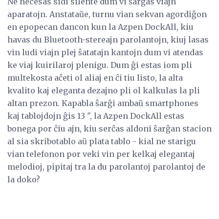
Ne necesas sidi silente dum vi ŝarĝas viajn
aparatojn. Anstataŭe, turnu vian sekvan agordiĝon
en epopecan dancon kun la Azpen DockAll, kiu
havas du Bluetooth-stereajn parolantojn, kiuj lasas
vin ludi viajn plej ŝatatajn kantojn dum vi atendas
ke viaj kuirilaroj plenigu. Dum ĝi estas iom pli
multekosta aĉeti ol aliaj en ĉi tiu listo, la alta
kvalito kaj eleganta dezajno pli ol kalkulas la pli
altan prezon. Kapabla ŝarĝi ambaŭ smartphones
kaj tablojdojn ĝis 13 ", la Azpen DockAll estas
bonega por ĉiu ajn, kiu serĉas aldoni ŝarĝan stacion
al sia skribotablo aŭ plata tablo - kial ne starigu
vian telefonon por veki vin per kelkaj elegantaj
melodioj, pipitaj tra la du parolantoj parolantoj de
la doko?