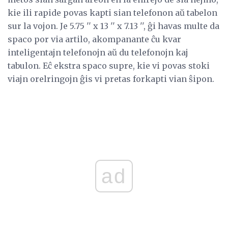
kie ili rapide povas kapti sian telefonon aŭ tabelon
sur la vojon. Je 5.75 '' x 13 '' x 7.13 '', ĝi havas multe da
spaco por via artilo, akompanante ĉu kvar
inteligentajn telefonojn aŭ du telefonojn kaj
tabulon. Eĉ ekstra spaco supre, kie vi povas stoki
viajn orelringojn ĝis vi pretas forkapti vian ŝipon.
ad