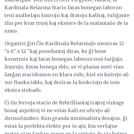
Kardinala Reŝarma Stacio faras bonegan laboron
teni malhelajn ŝnurojn kaj dratojn kaŝitaj, ruliĝante
ilin per kvar truoj kaj ekstere de la malantaŭo de la
unuo.
Organizi ĝin Ĉiu Kardinala Reŝarmaĵo mezuras 12
"x 6" x 12 "kaj posedantoj diras, ke ĝi bone
konstruis kaj faras bonegan laboron teni ŝarĝajn
ŝnurojn. Estas bonega eblo, se vi planas meti vian
ŝarĝan stacidomon en klara vido, kiel en kuirejo aŭ
sur flanka tablo, kaj deziras la funkciojn de iom
ekstra stokado.
Ĉi tiu fervoja stacio de Rebrilliantaj trajtoj vintage
bonaj aspektoj vi ne volas kaŝi en oficejo aŭ
dormoĉambro. Kun granda minimalista dezajno, ĝi
estas la perfekta elekto por iu ajn, kiu verŝajne
metos sian ŝarĝan areon en la enirejo de sia hejmo,