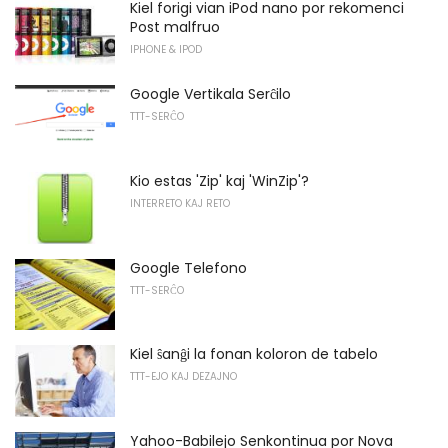
Kiel forigi vian iPod nano por rekomenci
Post malfruo
IPHONE & IPOD
Google Vertikala Serĉilo
TTT-SERĈO
Kio estas 'Zip' kaj 'WinZip'?
INTERRETO KAJ RETO
Google Telefono
TTT-SERĈO
Kiel ŝanĝi la fonan koloron de tabelo
TTT-EJO KAJ DEZAJNO
Yahoo-Babilejo Senkontinua por Nova