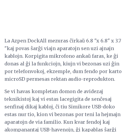
La Azpen DockAll mezuras ĉirkaŭ 6.8 "x 6.8" x 3.7
"kaj povas ŝarĝi viajn aparatojn sen uzi ajnajn
kablojn. Korpigita mikrofono ankaŭ faras, ke ĝi
donas al ĝi la funkciojn, kiujn vi bezonas uzi ĝin
por telefonvokoj, ekzemple, dum fendo por karto
microSD permesas rektan audio-reprodukton.
Se vi havas kompletan domon de avidezaj
teknikistoj kaj vi estas lacegigita de senĉesaj
senfinaj dikaj kabloj, ĉi tiu Simikore USB-doko
estas nur tio, kion vi bezonas por teni la hejmajn
aparatojn de via familio. Kun kvar fendoj kaj
akompanantaj USB-havenojn, ĝi kapablas ŝarĝi