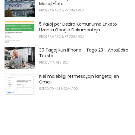
Mesaĝ-Ĵeto
PROGRAMARO & PROGRAMOJ
5 Paŝoj por Dezira Komunuma Enketo
Uzanta Google Dokumentojn
PROGRAMARO & PROGRAMOJ
30 Tagoj kun iPhone - Tago 23 - Antaŭdira
Teksto
PRODUKTA REVIZIOJ
Kiel malebligi retmesaĝajn langetoj en
Gmail
RETPOŜTO KAJ MESAĜADO