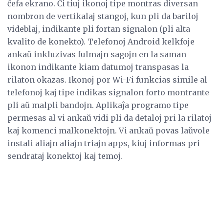
ĉefa ekrano. Ĉi tiuj ikonoj tipe montras diversan
nombron de vertikalaj stangoj, kun pli da bariloj
videblaj, indikante pli fortan signalon (pli alta
kvalito de konekto). Telefonoj Android kelkfoje
ankaŭ inkluzivas fulmajn sagojn en la saman
ikonon indikante kiam datumoj transpasas la
rilaton okazas. Ikonoj por Wi-Fi funkcias simile al
telefonoj kaj tipe indikas signalon forto montrante
pli aŭ malpli bandojn. Aplikaĵa programo tipe
permesas al vi ankaŭ vidi pli da detaloj pri la rilatoj
kaj komenci malkonektojn. Vi ankaŭ povas laŭvole
instali aliajn aliajn triajn apps, kiuj informas pri
sendrataj konektoj kaj temoj.