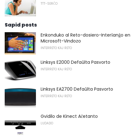
TTT-SERĈO
Sapid posts
Enkonduko al Reto-dosiero-Interŝanĝo en
Microsoft-Vindozo
INTERRETO KAJ RETO
Linksys E2000 Defaŭlta Pasvorto
INTERRETO KAJ RETO
Linksys EA2700 Defaŭlta Pasvorto
INTERRETO KAJ RETO
Gvidilo de Kinect Aĉetanto
LUDADO