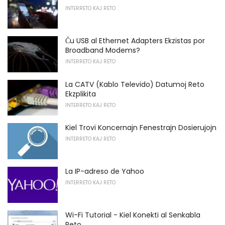
INTERRETO KAJ RETO
Ĉu USB al Ethernet Adapters Ekzistas por
Broadband Modems?
INTERRETO KAJ RETO
La CATV (Kablo Televido) Datumoj Reto
Ekzplikita
INTERRETO KAJ RETO
Kiel Trovi Koncernajn Fenestrajn Dosierujojn
INTERRETO KAJ RETO
La IP-adreso de Yahoo
INTERRETO KAJ RETO
Wi-Fi Tutorial - Kiel Konekti al Senkabla
Reto