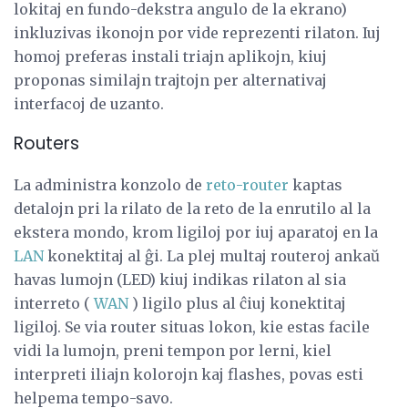
lokitaj en fundo-dekstra angulo de la ekrano)
inkluzivas ikonojn por vide reprezenti rilaton. Iuj
homoj preferas instali triajn aplikojn, kiuj
proponas similajn trajtojn per alternativaj
interfacoj de uzanto.
Routers
La administra konzolo de
reto-router
kaptas
detalojn pri la rilato de la reto de la enrutilo al la
ekstera mondo, krom ligiloj por iuj aparatoj en la
LAN
konektitaj al ĝi. La plej multaj routeroj ankaŭ
havas lumojn (LED) kiuj indikas rilaton al sia
interreto (
WAN
) ligilo plus al ĉiuj konektitaj
ligiloj. Se via router situas lokon, kie estas facile
vidi la lumojn, preni tempon por lerni, kiel
interpreti iliajn kolorojn kaj flashes, povas esti
helpema tempo-savo.