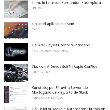
Lernu la Linuksan Komandon - kompleta
LINUKSO
Kiel lanĉi Aplikojn sur Mac
MACOJ
Kiel Krei Playlist Uzanta Winampon
PROGRAMARO & PROGRAMOJ
Ĉio, kion Vi Devas Scii Pri Apple CarPlay
IPHONE & IPOD
Konsiletoj por Eltrovi la Servon de
Mastagado de Plejparto de Slack
RETPOŜTO KAJ MESAĜADO
Kiel Ebligi aŭ Malŝalti Aŭtomatan Elŝutojn en