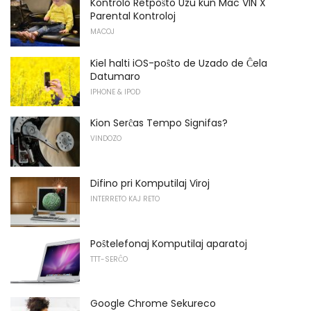
Kontrolo Retpoŝto Uzu kun Mac VIN X
Parental Kontroloj
MACOJ
Kiel halti iOS-poŝto de Uzado de Ĉela
Datumaro
IPHONE & IPOD
Kion Serĉas Tempo Signifas?
VINDOZO
Difino pri Komputilaj Viroj
INTERRETO KAJ RETO
Poŝtelefonaj Komputilaj aparatoj
TTT-SERĈO
Google Chrome Sekureco