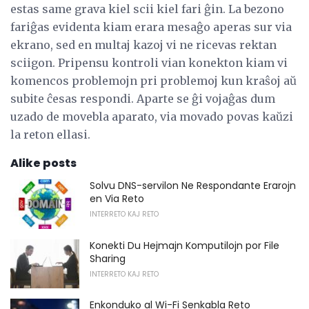
estas same grava kiel scii kiel fari ĝin. La bezono
fariĝas evidenta kiam erara mesaĝo aperas sur via
ekrano, sed en multaj kazoj vi ne ricevas rektan
sciigon. Pripensu kontroli vian konekton kiam vi
komencos problemojn pri problemoj kun kraŝoj aŭ
subite ĉesas respondi. Aparte se ĝi vojaĝas dum
uzado de movebla aparato, via movado povas kaŭzi
la reton ellasi.
Alike posts
Solvu DNS-servilon Ne Respondante Erarojn
en Via Reto
INTERRETO KAJ RETO
Konekti Du Hejmajn Komputilojn por File
Sharing
INTERRETO KAJ RETO
Enkonduko al Wi-Fi Senkabla Reto