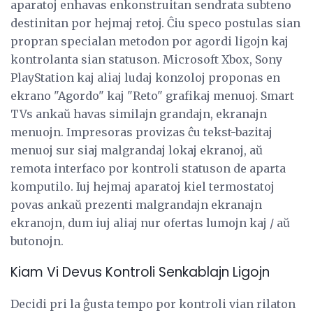
aparatoj enhavas enkonstruitan sendrata subteno
destinitan por hejmaj retoj. Ĉiu speco postulas sian
propran specialan metodon por agordi ligojn kaj
kontrolanta sian statuson. Microsoft Xbox, Sony
PlayStation kaj aliaj ludaj konzoloj proponas en
ekrano "Agordo" kaj "Reto" grafikaj menuoj. Smart
TVs ankaŭ havas similajn grandajn, ekranajn
menuojn. Impresoras provizas ĉu tekst-bazitaj
menuoj sur siaj malgrandaj lokaj ekranoj, aŭ
remota interfaco por kontroli statuson de aparta
komputilo. Iuj hejmaj aparatoj kiel termostatoj
povas ankaŭ prezenti malgrandajn ekranajn
ekranojn, dum iuj aliaj nur ofertas lumojn kaj / aŭ
butonojn.
Kiam Vi Devus Kontroli Senkablajn Ligojn
Decidi pri la ĝusta tempo por kontroli vian rilaton