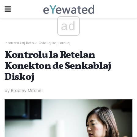
ad
Interreto kaj Reto
Gvidiloj kaj Lerniloj
Kontrolu la Retelan
Konekton de Senkablaj
Diskoj
by Bradley Mitchell