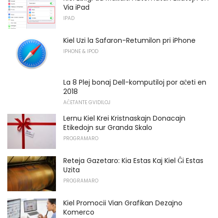
Via iPad
IPAD
Kiel Uzi la Safaron-Retumilon pri iPhone
IPHONE & IPOD
La 8 Plej bonaj Dell-komputiloj por aĉeti en
2018
AĈETANTE GVIDILOJ
Lernu Kiel Krei Kristnaskajn Donacajn
Etikedojn sur Granda Skalo
PROGRAMARO
Reteja Gazetaro: Kia Estas Kaj Kiel Ĝi Estas
Uzita
PROGRAMARO
Kiel Promocii Vian Grafikan Dezajno
Komerco