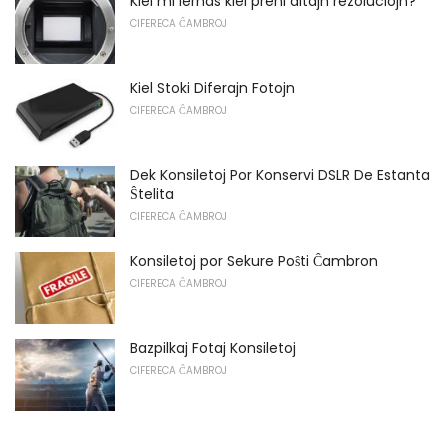
Kiel mi lernas kiel preni altajn rezoluciojn?
CIFERECA ĈAMBROJ
Kiel Stoki Diferajn Fotojn
CIFERECA ĈAMBROJ
Dek Konsiletoj Por Konservi DSLR De Estanta
Ŝtelita
CIFERECA ĈAMBROJ
Konsiletoj por Sekure Poŝti Ĉambron
CIFERECA ĈAMBROJ
Bazpilkaj Fotaj Konsiletoj
CIFERECA ĈAMBROJ