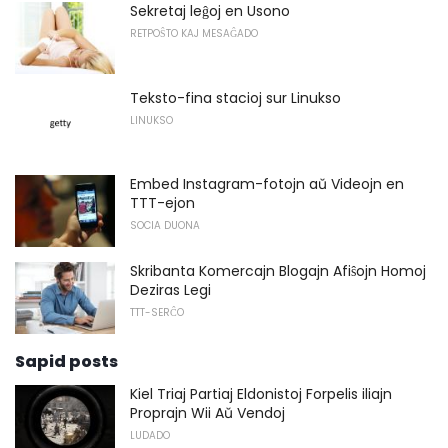
Sekretaj leĝoj en Usono
RETPOŜTO KAJ MESAĜADO
Teksto-fina stacioj sur Linukso
LINUKSO
Embed Instagram-fotojn aŭ Videojn en
TTT-ejon
SOCIA DUONA
Skribanta Komercajn Blogajn Afiŝojn Homoj
Deziras Legi
TTT-SERĈO
Sapid posts
Kiel Triaj Partiaj Eldonistoj Forpelis iliajn
Proprajn Wii Aŭ Vendoj
LUDADO