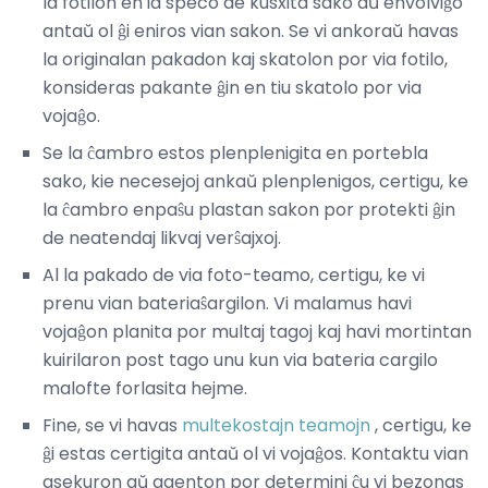
la fotilon en ia speco de kusxita sako aŭ envolviĝo
antaŭ ol ĝi eniros vian sakon. Se vi ankoraŭ havas
la originalan pakadon kaj skatolon por via fotilo,
konsideras pakante ĝin en tiu skatolo por via
vojaĝo.
Se la ĉambro estos plenplenigita en portebla
sako, kie necesejoj ankaŭ plenplenigos, certigu, ke
la ĉambro enpaŝu plastan sakon por protekti ĝin
de neatendaj likvaj verŝajxoj.
Al la pakado de via foto-teamo, certigu, ke vi
prenu vian bateriaŝargilon. Vi malamus havi
vojaĝon planita por multaj tagoj kaj havi mortintan
kuirilaron post tago unu kun via bateria cargilo
malofte forlasita hejme.
Fine, se vi havas
multekostajn teamojn
, certigu, ke
ĝi estas certigita antaŭ ol vi vojaĝos. Kontaktu vian
asekuron aŭ agenton por determini ĉu vi bezonas