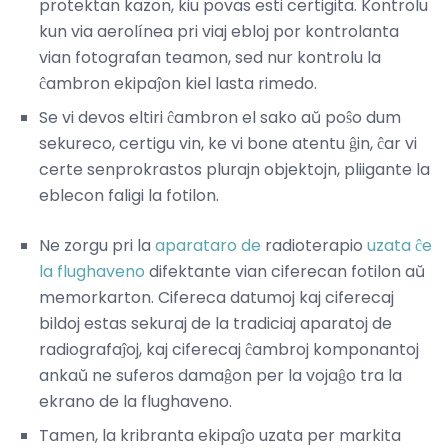
protektan kazon, kiu povas esti certigita. Kontrolu
kun via aerolínea pri viaj ebloj por kontrolanta
vian fotografan teamon, sed nur kontrolu la
ĉambron ekipaĵon kiel lasta rimedo.
Se vi devos eltiri ĉambron el sako aŭ poŝo dum
sekureco, certigu vin, ke vi bone atentu ĝin, ĉar vi
certe senprokrastos plurajn objektojn, pliigante la
eblecon faligi la fotilon.
Ne zorgu pri la
aparataro de
radioterapio
uzata ĉe
la flughaveno
difektante vian ciferecan fotilon aŭ
memorkarton. Cifereca datumoj kaj ciferecaj
bildoj estas sekuraj de la tradiciaj aparatoj de
radiografaĵoj, kaj ciferecaj ĉambroj komponantoj
ankaŭ ne suferos damaĝon per la vojaĝo tra la
ekrano de la flughaveno.
Tamen, la kribranta ekipaĵo uzata per markita