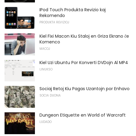
IPod Touch Produkta Revizio kaj
Rekomendo
PRODUKTA REVIZIOJ
Kiel Fixi Macon Kiu Staloj en Griza Ekrano ĉe
Komenco
MACOJ
Kiel Uzi Ubuntu Por Konverti DVDojn Al MP4
LINUKSO
Sociaj Retoj Kiu Pagas Uzantojn por Enhavo
SOCIA DUONA
Dungeon Etiquette en World of Warcraft
LUDADO