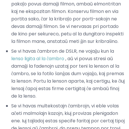
pakaĵo povus damaĝi filmon, ambaŭ elmontritan
kaj ne ekspozitan filmon. Konservu filmon en via
portita sako, ĉar la kribraĵo por porti-sakojn ne
devas damaĝi filmon. Se vi nervasas pri portado
de kino per sekureco, petu al la dungitaro inspekti
la filmon mane, anstataŭ meti ĝin sur kribraŝino.
Se vi havas ĉambron de DSLR, ne vojaĝu kun la
lenso ligita al la ĉambro
, aŭ vi povus stresi aŭ
damaĝi la fadenojn uzataj por teni la lenson al la
ĉambro, se la fotilo ŝanĝas dum vojaĝo, kaj premas
la lenson. Portu la lenson aparte, kaj certigu, ke ĉiuj
lensaj ĉapoj estas firme certigitaj ĉe ambaŭ finoj
de la lenso.
Se vi havas multekostajn ĉambrojn, vi eble volas
aĉeti malmolajn kazojn, kiuj provizas plenigadon
ene. Iuj tajladoj estas specife faritaj por certaj tipoj
de lensoj aŭ ĉambroj, do prenu tempon por trovi