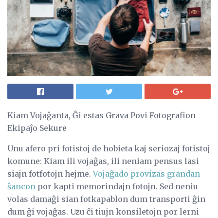
Kiam Vojaĝanta, Ĝi estas Grava Povi Fotografion
Ekipaĵo Sekure
Unu afero pri fotistoj de hobieta kaj seriozaj fotistoj
komune: Kiam ili vojaĝas, ili neniam pensus lasi
siajn fotfotojn hejme.
Vojaĝado provizas grandan
ŝancon
por kapti memorindajn fotojn. Sed neniu
volas damaĝi sian fotkapablon dum transporti ĝin
dum ĝi vojaĝas. Uzu ĉi tiujn konsiletojn por lerni