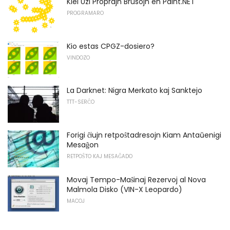
Kiel Uzi Proprajn Brusojn en Paint.NET
PROGRAMARO
Kio estas CPGZ-dosiero?
VINDOZO
La Darknet: Nigra Merkato kaj Sanktejo
TTT-SERĈO
Forigi ĉiujn retpoŝtadresojn Kiam Antaŭenigi
Mesaĝon
RETPOŜTO KAJ MESAĜADO
Movaj Tempo-Maŝinaj Rezervoj al Nova
Malmola Disko (VIN-X Leopardo)
MACOJ