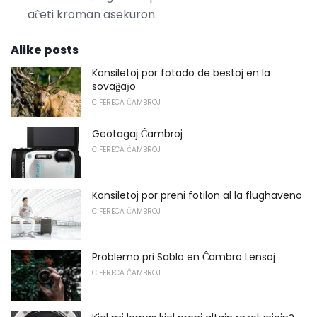
aĉeti kroman asekuron.
Alike posts
Konsiletoj por fotado de bestoj en la
sovaĝaĵo
CIFERECA ĈAMBROJ
Geotagaj Ĉambroj
CIFERECA ĈAMBROJ
Konsiletoj por preni fotilon al la flughaveno
CIFERECA ĈAMBROJ
Problemo pri Sablo en Ĉambro Lensoj
CIFERECA ĈAMBROJ