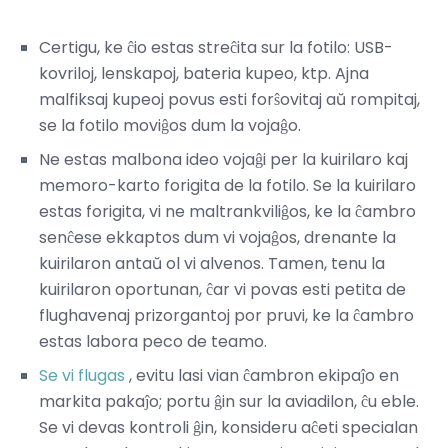
Certigu, ke ĉio estas streĉita sur la fotilo: USB-
kovriloj, lenskapoj, bateria kupeo, ktp. Ajna
malfiksaj kupeoj povus esti forŝovitaj aŭ rompitaj,
se la fotilo moviĝos dum la vojaĝo.
Ne estas malbona ideo vojaĝi per la kuirilaro kaj
memoro-karto forigita de la fotilo. Se la kuirilaro
estas forigita, vi ne maltrankviliĝos, ke la ĉambro
senĉese ekkaptos dum vi vojaĝos, drenante la
kuirilaron antaŭ ol vi alvenos. Tamen, tenu la
kuirilaron oportunan, ĉar vi povas esti petita de
flughavenaj prizorgantoj por pruvi, ke la ĉambro
estas labora peco de teamo.
Se vi flugas
, evitu lasi vian ĉambron ekipaĵo en
markita pakaĵo; portu ĝin sur la aviadilon, ĉu eble.
Se vi devas kontroli ĝin, konsideru aĉeti specialan