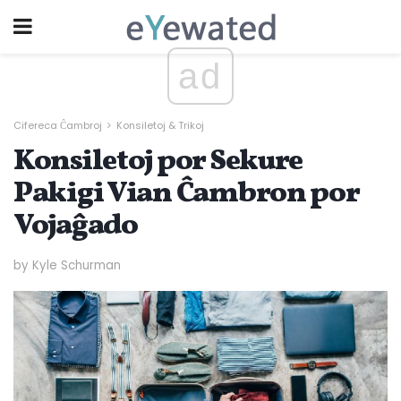
ad
Cifereca Ĉambroj
Konsiletoj & Trikoj
Konsiletoj por Sekure
Pakigi Vian Ĉambron por
Vojaĝado
by Kyle Schurman