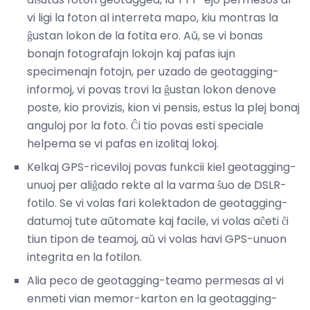
vi ligi la foton al interreta mapo, kiu montras la
ĝustan lokon de la fotita ero. Aŭ, se vi bonas
bonajn fotografajn lokojn kaj pafas iujn
specimenajn fotojn, per uzado de geotagging-
informoj, vi povas trovi la ĝustan lokon denove
poste, kio provizis, kion vi pensis, estus la plej bonaj
anguloj por la foto. Ĉi tio povas esti speciale
helpema se vi pafas en izolitaj lokoj.
Kelkaj GPS-riceviloj povas funkcii kiel geotagging-
unuoj per aliĝado rekte al la varma ŝuo de DSLR-
fotilo. Se vi volas fari kolektadon de geotagging-
datumoj tute aŭtomate kaj facile, vi volas aĉeti ĉi
tiun tipon de teamoj, aŭ vi volas havi GPS-unuon
integrita en la fotilon.
Alia peco de geotagging-teamo permesas al vi
enmeti vian memor-karton en la geotagging-