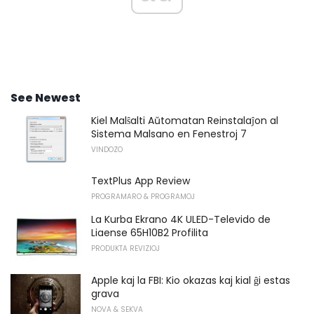
See Newest
Kiel Malŝalti Aŭtomatan Reinstalaĵon al
Sistema Malsano en Fenestroj 7
VINDOZO
TextPlus App Review
PROGRAMARO & PROGRAMOJ
La Kurba Ekrano 4K ULED-Televido de
Liaense 65H10B2 Profilita
PRODUKTA REVIZIOJ
Apple kaj la FBI: Kio okazas kaj kial ĝi estas
grava
NOVA & SEKVA