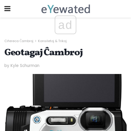
ad
Cifereca Ĉambroj
Konsiletoj & Trikoj
Geotagaj Ĉambroj
by Kyle Schurman