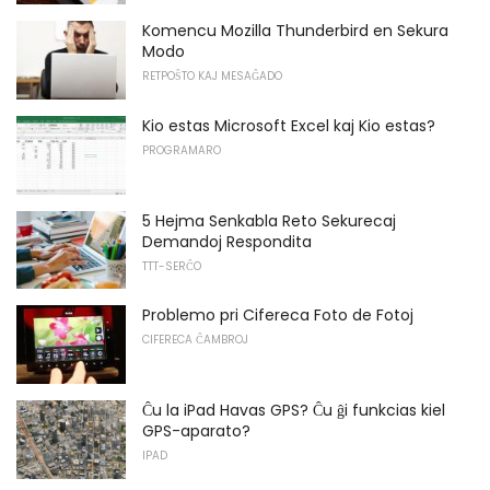
Komencu Mozilla Thunderbird en Sekura
Modo
RETPOŜTO KAJ MESAĜADO
Kio estas Microsoft Excel kaj Kio estas?
PROGRAMARO
5 Hejma Senkabla Reto Sekurecaj
Demandoj Respondita
TTT-SERĈO
Problemo pri Cifereca Foto de Fotoj
CIFERECA ĈAMBROJ
Ĉu la iPad Havas GPS? Ĉu ĝi funkcias kiel
GPS-aparato?
IPAD