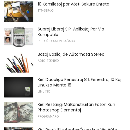
10 Konsiletoj por Aĉeti Sekure Enreta
TTT-SERĈO
Supraj Liberaj SIP-Aplikaĵoj Por Via
Komputilo
RETPOŜTO KAJ MESAĜADO
Bazaj Baziloj de Aŭtomata Stereo
AŬTO-TEKNIKO
Kiel Duobliga Fenestroj 8.1, Fenestroj 10 Kaj
Linuksa Mento 18
LINUKSO
Kiel Restarigi Malkonstruitan Foton Kun
Photoshop Elementoj
PROGRAMARO
Kiel Paroli Bluetooth-Ĉelon kun Via Aŭto