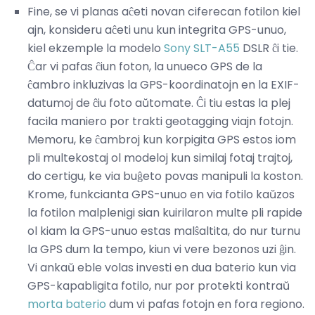
Fine, se vi planas aĉeti novan ciferecan fotilon kiel
ajn, konsideru aĉeti unu kun integrita GPS-unuo,
kiel ekzemple la modelo
Sony SLT-A55
DSLR ĉi tie.
Ĉar vi pafas ĉiun foton, la unueco GPS de la
ĉambro inkluzivas la GPS-koordinatojn en la EXIF-
datumoj de ĉiu foto aŭtomate. Ĉi tiu estas la plej
facila maniero por trakti geotagging viajn fotojn.
Memoru, ke ĉambroj kun korpigita GPS estos iom
pli multekostaj ol modeloj kun similaj fotaj trajtoj,
do certigu, ke via buĝeto povas manipuli la koston.
Krome, funkcianta GPS-unuo en via fotilo kaŭzos
la fotilon malplenigi sian kuirilaron multe pli rapide
ol kiam la GPS-unuo estas malŝaltita, do nur turnu
la GPS dum la tempo, kiun vi vere bezonos uzi ĝin.
Vi ankaŭ eble volas investi en dua baterio kun via
GPS-kapabligita fotilo, nur por protekti kontraŭ
morta baterio
dum vi pafas fotojn en fora regiono.