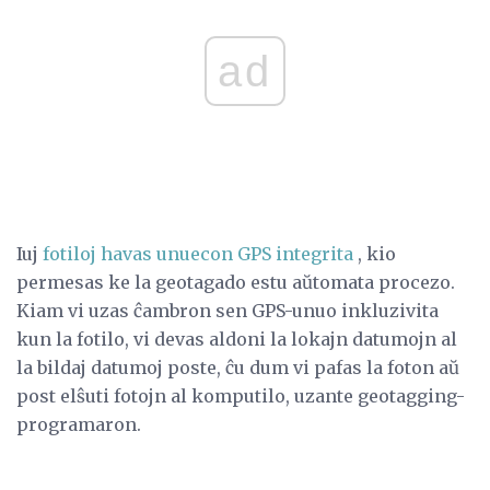
ad
Iuj
fotiloj havas unuecon GPS integrita
, kio
permesas ke la geotagado estu aŭtomata procezo.
Kiam vi uzas ĉambron sen GPS-unuo inkluzivita
kun la fotilo, vi devas aldoni la lokajn datumojn al
la bildaj datumoj poste, ĉu dum vi pafas la foton aŭ
post elŝuti fotojn al komputilo, uzante geotagging-
programaron.