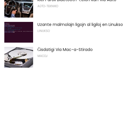
AŬTO-TEKNIKO
Uzante malmolajn ligojn al ligiloj en Linukso
LINUKSO
Ĝisdatigi Via Mac-a-Stirado
MACOJ