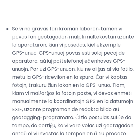
Se vi ne gravas fari kroman laboron, tamen vi
povas fari geotagadon malpli multekostan uzante
la aparataron, kiun vi posedas, kiel ekzemple
GPS-unuo. GPS-unuoj povas esti solaj pecoj de
aparataro, aŭ iuj poŝtelefonoj eĉ enhavas GPS-
unuojn. Por uzi GPS-unuon, kiu ne aliĝas al via fotilo,
metu la GPS-ricevilon en la spuro. Ĉar vi kaptas
fotojn, trakuru ĉiun lokon en la GPS-unuo. Tiam,
kiam vi malŝarĝos la fotojn poste, vi devos enmeti
manualmente la koordinatojn GPS en la datumojn
EXIF, uzante programon de redakta bildo aŭ
geotagging-programaro. Ĉi tio postulas sufiĉe da
tempo, do certiĝu, ke vi vere volas uzi geotagadon
antaŭ ol vi investas la tempon en ĉi tiu procezo.