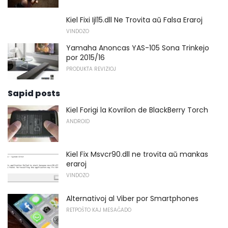
Kiel Fixi Ijl15.dll Ne Trovita aŭ Falsa Eraroj
VINDOZO
Yamaha Anoncas YAS-105 Sona Trinkejo
por 2015/16
PRODUKTA REVIZIOJ
Sapid posts
Kiel Forigi la Kovrilon de BlackBerry Torch
ANDROID
Kiel Fix Msvcr90.dll ne trovita aŭ mankas
eraroj
VINDOZO
Alternativoj al Viber por Smartphones
RETPOŜTO KAJ MESAĜADO