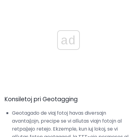
ad
Konsiletoj pri Geotagging
Geotagado de viaj fotoj havas diversajn
avantaĝojn, precipe se vi alŝutas viajn fotojn al
retpaĝejo retejo. Ekzemple, kun iuj lokoj, se vi
alŝutas foton geotagged, la TTT-ejo permesos al