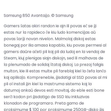
Samsung 850 Avantaĝo. © Samsung
Gamers ŝatas akiri randon ie ajn ili povas eĉ se ĝi
estas nur la rapideco ĉe kiu ludo komenciĝas aŭ
povas ŝarĝi novan nivelon. Malmolaj diskoj estas
bonegaj por ilia amasa kapablo, kiu povas permesi al
gamers daŭre aĉeti pli kaj pli da ludoj en la vendoj de
Steam, kiuj plenigas siajn diskojn, sed ili malhavas de
la plenumado de solidaj ŝtataj diskoj. La prezoj faligis
multon, kie ili estas multe pli fareblaj kiel la ĉefa lanĉo
kaj aplikaĵo. Kompreneble, ĝisdatigi al SSD povas al mi
pli ol instali ĝin kiel la mastruma sistemo kaj la
datumoj ankaŭ devos esti movitaj, do eble esti bone
serĉi kodon pri ĝisdatigo de SSD kiu inkluzivas
klonadon de programaro. Preta gamo de
proksimume $ 100 por proksimume 250GB-disko ĝis