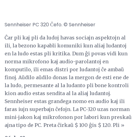
Sennheiser PC 320 Ĉefo. © Sennheiser
Ĉar pli kaj pli da ludoj havas sociajn aspektojn al
ili, la bezono kapabli komuniki kun aliaj ludantoj
en la ludo estas pli kritika. Dum ĝi povas vidi kun
norma mikrofono kaj audio-parolantoj en
komputilo, ili emas distri por ludantoj ĉe ambaŭ
finoj. Aŭdilo aŭdilo donas la mergon de esti ene de
la ludo, permesante al la ludanto pli bone kontroli
kion audio estas sendita al la aliaj ludantoj.
Sennheiser estas grandega nomo en audio kaj ili
faras iujn superbajn ĉefojn. La PC-320 uzas norman
mini-jakon kaj mikrofonon por labori kun preskaŭ
ajna tipo de PC. Preta ĉirkaŭ $ 100 ĝis $ 120. Pli »