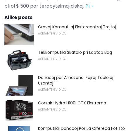
pli ol $ 500 por terabyteimaj diskoj.
Pli »
Alike posts
Gravaj Komputilaj Ekstercentraj Trajtoj
AĈETANTE GVIDILOJ
Tekkomputila Skatolo pri Laptop Bag
AĈETANTE GVIDILOJ
Donacoj por Amazonaj Fajraj Tablojaj
Uzantoj
AĈETANTE GVIDILOJ
Corsair Hydro H100i GTX Ekstrema
AĈETANTE GVIDILOJ
Komputilaj Donacoj Por La Cifereca Fotisto