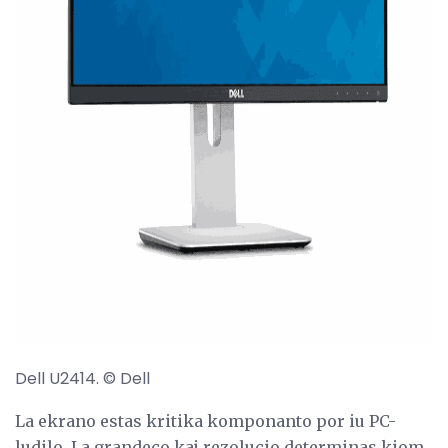
ad
Dell U2414. © Dell
La ekrano estas kritika komponanto por iu PC-
ludilo. La grandeco kaj rezolucio determinas kiom