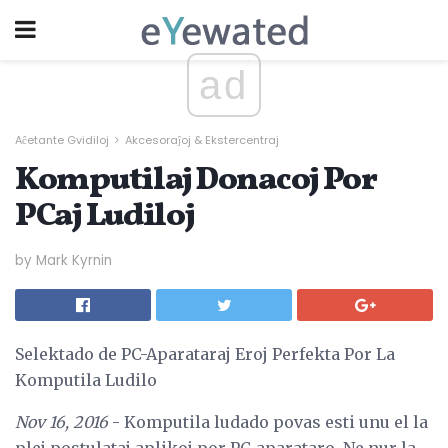
ad
Aĉetante Gvidiloj
Akcesoraĵoj & Ekstercentraj
Komputilaj Donacoj Por
PCaj Ludiloj
by Mark Kyrnin
Selektado de PC-Aparataraj Eroj Perfekta Por La
Komputila Ludilo
Nov 16, 2016
- Komputila ludado povas esti unu el la
plej postulataj aplikoj por PC-aparataro. Ne nur la