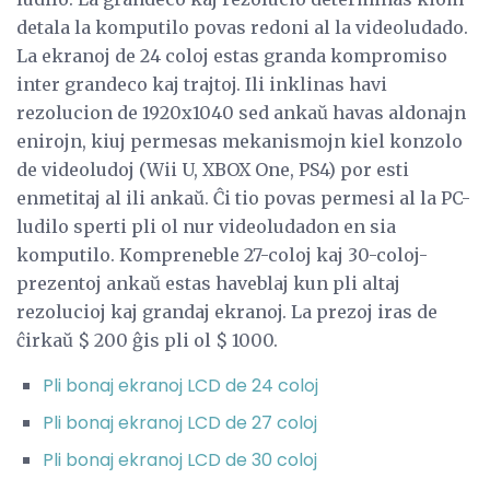
detala la komputilo povas redoni al la videoludado.
La ekranoj de 24 coloj estas granda kompromiso
inter grandeco kaj trajtoj. Ili inklinas havi
rezolucion de 1920x1040 sed ankaŭ havas aldonajn
enirojn, kiuj permesas mekanismojn kiel konzolo
de videoludoj (Wii U, XBOX One, PS4) por esti
enmetitaj al ili ankaŭ. Ĉi tio povas permesi al la PC-
ludilo sperti pli ol nur videoludadon en sia
komputilo. Kompreneble 27-coloj kaj 30-coloj-
prezentoj ankaŭ estas haveblaj kun pli altaj
rezolucioj kaj grandaj ekranoj. La prezoj iras de
ĉirkaŭ $ 200 ĝis pli ol $ 1000.
Pli bonaj ekranoj LCD de 24 coloj
Pli bonaj ekranoj LCD de 27 coloj
Pli bonaj ekranoj LCD de 30 coloj