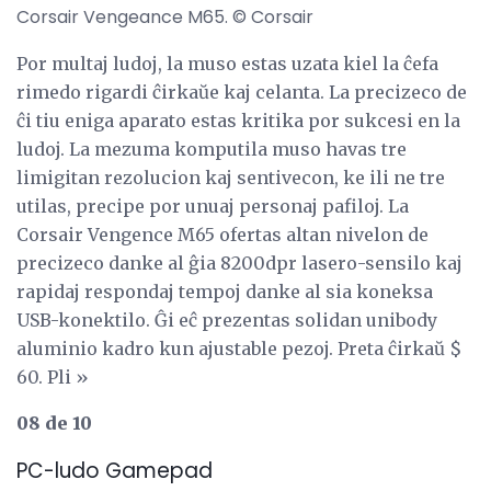
Corsair Vengeance M65. © Corsair
Por multaj ludoj, la muso estas uzata kiel la ĉefa
rimedo rigardi ĉirkaŭe kaj celanta. La precizeco de
ĉi tiu eniga aparato estas kritika por sukcesi en la
ludoj. La mezuma komputila muso havas tre
limigitan rezolucion kaj sentivecon, ke ili ne tre
utilas, precipe por unuaj personaj pafiloj. La
Corsair Vengence M65 ofertas altan nivelon de
precizeco danke al ĝia 8200dpr lasero-sensilo kaj
rapidaj respondaj tempoj danke al sia koneksa
USB-konektilo. Ĝi eĉ prezentas solidan unibody
aluminio kadro kun ajustable pezoj. Preta ĉirkaŭ $
60. Pli »
08 de 10
PC-ludo Gamepad