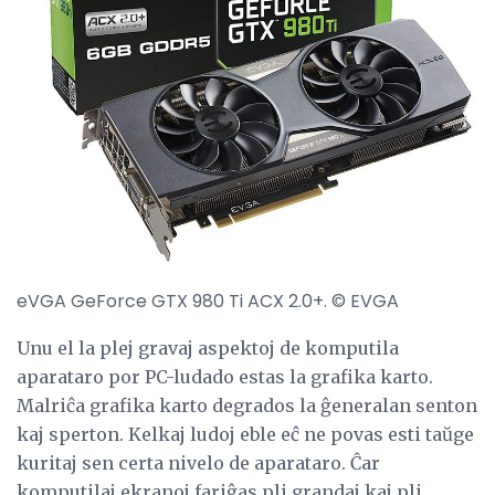
eVGA GeForce GTX 980 Ti ACX 2.0+. © EVGA
Unu el la plej gravaj aspektoj de komputila
aparataro por PC-ludado estas la grafika karto.
Malriĉa grafika karto degrados la ĝeneralan senton
kaj sperton. Kelkaj ludoj eble eĉ ne povas esti taŭge
kuritaj sen certa nivelo de aparataro. Ĉar
komputilaj ekranoj fariĝas pli grandaj kaj pli