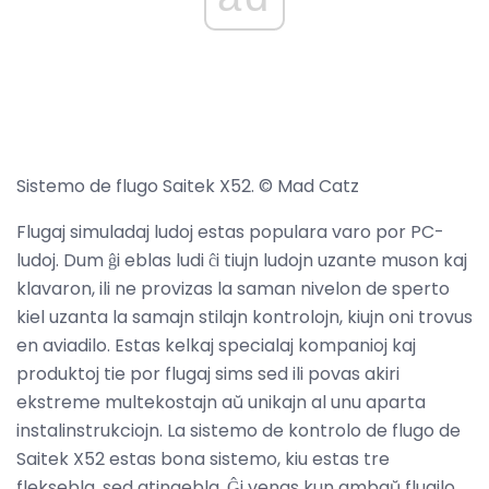
Sistemo de flugo Saitek X52. © Mad Catz
Flugaj simuladaj ludoj estas populara varo por PC-
ludoj. Dum ĝi eblas ludi ĉi tiujn ludojn uzante muson kaj
klavaron, ili ne provizas la saman nivelon de sperto
kiel uzanta la samajn stilajn kontrolojn, kiujn oni trovus
en aviadilo. Estas kelkaj specialaj kompanioj kaj
produktoj tie por flugaj sims sed ili povas akiri
ekstreme multekostajn aŭ unikajn al unu aparta
instalinstrukciojn. La sistemo de kontrolo de flugo de
Saitek X52 estas bona sistemo, kiu estas tre
fleksebla, sed atingebla. Ĝi venas kun ambaŭ flugilo