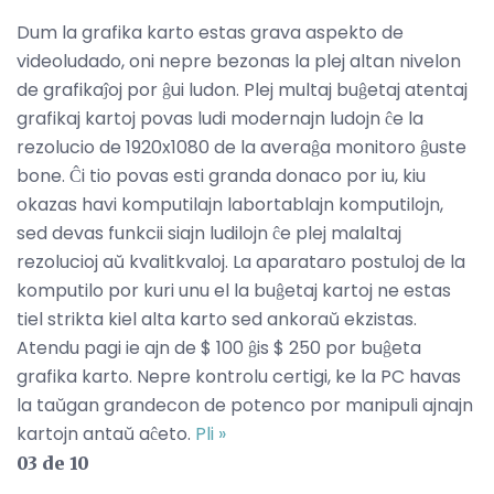
Dum la grafika karto estas grava aspekto de
videoludado, oni nepre bezonas la plej altan nivelon
de grafikaĵoj por ĝui ludon. Plej multaj buĝetaj atentaj
grafikaj kartoj povas ludi modernajn ludojn ĉe la
rezolucio de 1920x1080 de la averaĝa monitoro ĝuste
bone. Ĉi tio povas esti granda donaco por iu, kiu
okazas havi komputilajn labortablajn komputilojn,
sed devas funkcii siajn ludilojn ĉe plej malaltaj
rezolucioj aŭ kvalitkvaloj. La aparataro postuloj de la
komputilo por kuri unu el la buĝetaj kartoj ne estas
tiel strikta kiel alta karto sed ankoraŭ ekzistas.
Atendu pagi ie ajn de $ 100 ĝis $ 250 por buĝeta
grafika karto. Nepre kontrolu certigi, ke la PC havas
la taŭgan grandecon de potenco por manipuli ajnajn
kartojn antaŭ aĉeto.
Pli »
03 de 10