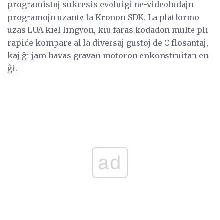
programistoj sukcesis evoluigi ne-videoludajn
programojn uzante la Kronon SDK. La platformo
uzas LUA kiel lingvon, kiu faras kodadon multe pli
rapide kompare al la diversaj gustoj de C flosantaj,
kaj ĝi jam havas gravan motoron enkonstruitan en
ĝi.
ad