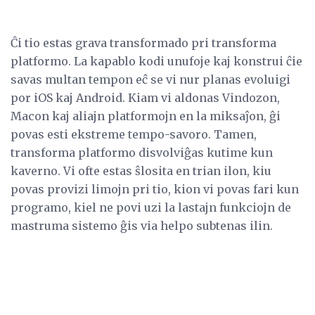
Ĉi tio estas grava transformado pri transforma
platformo. La kapablo kodi unufoje kaj konstrui ĉie
savas multan tempon eĉ se vi nur planas evoluigi
por iOS kaj Android. Kiam vi aldonas Vindozon,
Macon kaj aliajn platformojn en la miksaĵon, ĝi
povas esti ekstreme tempo-savoro. Tamen,
transforma platformo disvolviĝas kutime kun
kaverno. Vi ofte estas ŝlosita en trian ilon, kiu
povas provizi limojn pri tio, kion vi povas fari kun
programo, kiel ne povi uzi la lastajn funkciojn de
mastruma sistemo ĝis via helpo subtenas ilin.