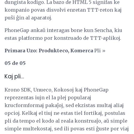
dungista kodigo. La bazo de HTML 5 signifas ke
kompanio povas disvolvi enretan TTT-reton kaj
puŝi ĝin al aparatoj.
PhoneGap ankaŭ interagas bone kun Sencha, kiu
estas platformo por konstruado de TTT-aplikoj.
Primara Uzo: Produkteco, Komerca
Pli »
05 de 05
Kaj pli...
Krono SDK, Unueco, Kokosoj kaj PhoneGap
reprezentas iujn el la plej popularaj
krucformformaj pakaĵoj, sed ekzistas multaj aliaj
opcioj. Kelkaj el tiuj ne estas tiel fortikaj, postulas
pli da tempo el kodo al reala konstruaĵo, aŭ simple
simple multekostaj, sed ili povas esti ĝuste por viaj