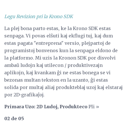
Legu Revizion pri la Krono SDK
La plej bona parto estas, ke la Krono SDK estas
senpaga. Vi povas elŝuti kaj ekflugi tuj, kaj dum
estas pagata "entreprena" versio, plejpartoj de
programistoj bonvenos kun la senpaga eldono de
la platformo. Mi uzis la Kronon SDK por disvolvi
ambaŭ ludojn kaj utilecon / produktivezajn
aplikojn, kaj kvankam ĝi ne estas bonega se vi
bezonas multan tekston en la uzanto, ĝi estas
solida por multaj aliaj produkteblaj uzoj kaj elstaraj
por 2D-grafikaĵoj.
Primara Uzo: 2D Ludoj, Produkteco
Pli »
02 de 05