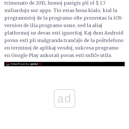
trimonato de 2015, homoj pasigis pli ol $ 1.7
miliardojn sur apps. Tio estas bona kialo, kial la
programistoj de la programo ofte prezentas la iOS-
version de ilia programo unue, sed la aliaj
platformoj ne devas esti ignoritaj. Kaj dum Android
povus esti pli malgranda tranĉaĵo de la poŝtelefono
en terminoj de aplikaj vendoj, sukcesa programo
en Google Play ankoraŭ povas esti sufiĉe utila.
ad