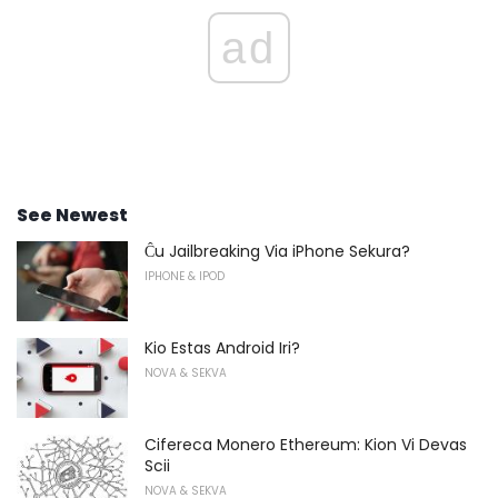
ad
See Newest
Ĉu Jailbreaking Via iPhone Sekura?
IPHONE & IPOD
Kio Estas Android Iri?
NOVA & SEKVA
Cifereca Monero Ethereum: Kion Vi Devas
Scii
NOVA & SEKVA