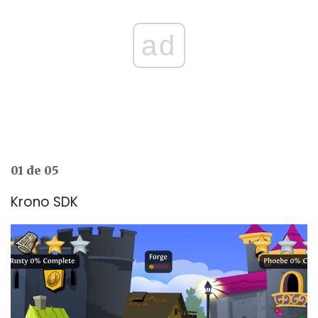
ad
01 de 05
Krono SDK