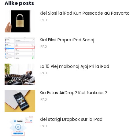
Alike posts
Kiel Ŝlosi la iPad Kun Passcode aŭ Pasvorto
IPAD
Kiel Fiksi Propra iPad Sonoj
IPAD
La 10 Plej malbonaj Aĵoj Pri la iPad
IPAD
Kio Estas AirDrop? Kiel funkcias?
IPAD
Kiel starigi Dropbox sur la iPad
IPAD