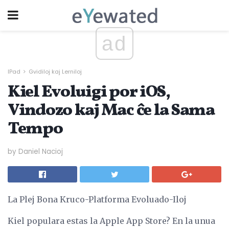
ad
IPad
Gvidiloj kaj Lerniloj
Kiel Evoluigi por iOS,
Vindozo kaj Mac ĉe la Sama
Tempo
by Daniel Nacioj
La Plej Bona Kruco-Platforma Evoluado-Iloj
Kiel populara estas la Apple App Store? En la unua