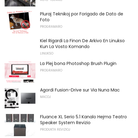
Pluraj Teknikoj por Forigado de Dato de
Foto
PROGRAMARO
Kiel Rigardi La Finon De Arkivo En Linukso
Kun La Vosto Komando
LINUKSO
La Plej bona Photoshop Brush Plugin
PROGRAMARO
Agordi Fusion-Drive sur Via Nuna Mac
MACOJ
Fluance XL Serio 5.1 Kanalo Hejma Teatro
Speaker System Revizio
PRODUKTA REVIZIOJ