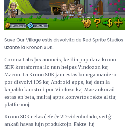
Save Our Village estis disvolvita de Red Sprite Studios
uzante la Kronon SDK.
Corona Labs ĵus anoncis, ke ilia populara krono
SDK-krutaforma ilo nun helpas Vindozon kaj
Macon. La Krono SDK jam estas bonega maniero
por disvolvi iOS kaj Android-apps, kaj dum la
kapablo konstrui por Vindozo kaj Mac ankoraŭ
estas en beta, multaj apps konvertos rekte al tiuj
platformoj.
Krono SDK celas ĉefe ĉe 2D-videoludado, sed ĝi
ankaŭ havas iujn produktojn. Fakte, iuj