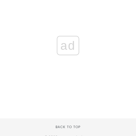
ad
BACK TO TOP