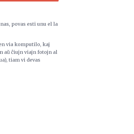
enas, povas esti unu el la
 en via komputilo, kaj
 aŭ ĉiujn viajn fotojn al
ua), tiam vi devas