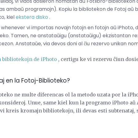
 Bildoj, vi vidos dosieron nomatan aŭ Fotlibro-bibliotekon a
as ambaŭ programojn). Kopiu la bibliotekon de Fotoj aŭ bi
o, kiel
ekstera disko
.
n whenever vi importas novajn fotojn en fotojn aŭ iPhoto,
teko. Tamen, ne anstataŭigu (anstataŭigu) ekzistantan rez
cezon. Anstataŭe, via devos doni al ĉiu rezervo unikan no
 bibliotekojn de iPhoto
, certigu ke vi rezervu ĉiun dosi
taj en la Fotoj-Biblioteko?
ioteko ne multe diferencas ol la metodo uzata por la iPho
konsideroj. Unue, same kiel kun la programo iPhoto aŭ
 vi kreis kromajn bibliotekojn, ili devas esti subtenataj,