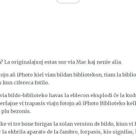
? La originalajxoj estas sur via Mac kaj nenie alia.
tojn aŭ iPhoto kiel vian bildan bibliotekon, tiam la bibli
 kun cifereca fotilo.
, via bildo-biblioteko havas la eblecon eksplodi ĉe la kudr
verŝajne vi trapasis viajn fotojn aŭ iPhoto Biblioteko kelk
e plu bezonis.
e vi tre bone forigas la solan version de bildo, kiun vi h
r la ekbrila aparato de la ĉambro, forpasis, kio signifas, 