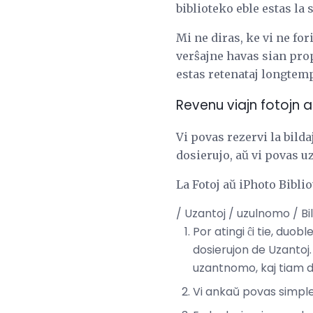
biblioteko eble estas la 
Mi ne diras, ke vi ne for
verŝajne havas sian pro
estas retenataj longtem
Revenu viajn fotojn 
Vi povas rezervi la bilda
dosierujo, aŭ vi povas 
La Fotoj aŭ iPhoto Biblio
/ Uzantoj / uzulnomo / Bi
Por atingi ĉi tie, duob
dosierujon de Uzantoj
uzantnomo, kaj tiam du
Vi ankaŭ povas simpl