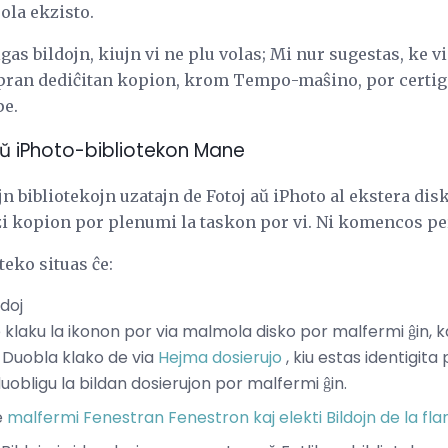
sola ekzisto.
igas bildojn, kiujn vi ne plu volas; Mi nur sugestas, ke v
pran dediĉitan kopion, krom Tempo-maŝino, por certigi 
pe.
aŭ iPhoto-bibliotekon Mane
jn bibliotekojn uzatajn de Fotoj aŭ iPhoto al ekstera dis
uzi kopion por plenumi la taskon por vi. Ni komencos p
teko situas ĉe:
ldoj
le klaku la ikonon por via malmola disko por malfermi ĝin, k
. Duobla klako de via
Hejma dosierujo
, kiu estas identigita
obligu la bildan dosierujon por malfermi ĝin.
e
malfermi Fenestran Fenestron kaj elekti Bildojn de la f