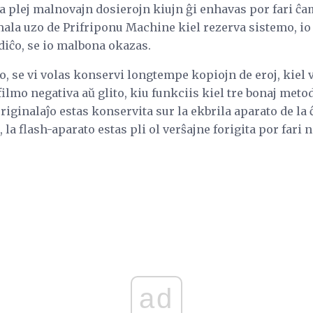
a plej malnovajn dosierojn kiujn ĝi enhavas por fari ĉam
mala uzo de Prifriponu Machine kiel rezerva sistemo, io 
iĉo, se io malbona okazas.
o, se vi volas konservi longtempe kopiojn de eroj, kiel v
ilmo negativa aŭ glito, kiu funkciis kiel tre bonaj metod
 originalaĵo estas konservita sur la ekbrila aparato de la
c, la flash-aparato estas pli ol verŝajne forigita por fari
ad