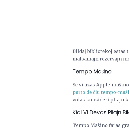
Bildaj bibliotekoj esta
malsamajn rezervajn met
Tempo Maŝino
Se vi uzas Apple-maŝinon
parto de ĉiu tempo-maŝi
volas konsideri pliajn ko
Kial Vi Devas Pliajn B
Tempo Maŝino faras gran