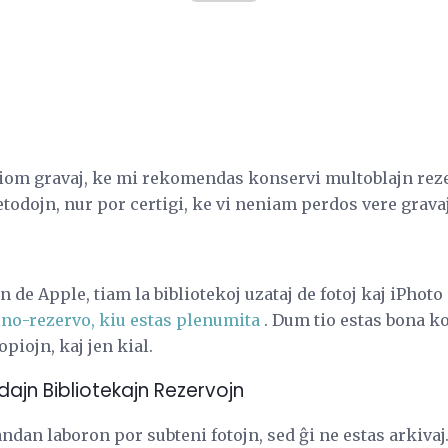
s tiom gravaj, ke mi rekomendas konservi multoblajn rez
odojn, nur por certigi, ke vi neniam perdos vere grav
 de Apple, tiam la bibliotekoj uzataj de fotoj kaj iPhot
no-rezervo, kiu estas plenumita
. Dum tio estas bona k
piojn, kaj jen kial.
ildajn Bibliotekajn Rezervojn
dan laboron por subteni fotojn, sed ĝi ne estas arkivaj