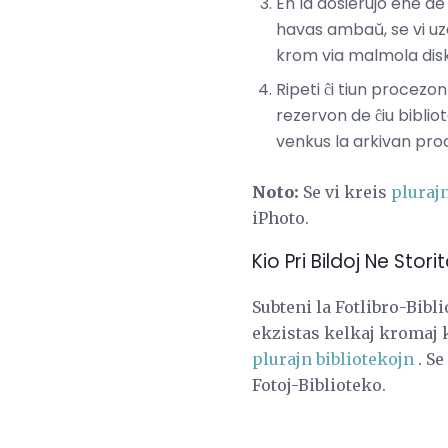
En la dosierujo ene de
havas ambaŭ, se vi uz
krom via malmola disk
Ripeti ĉi tiun procezo
rezervon de ĉiu biblio
venkus la arkivan pro
Noto:
Se vi kreis
plurajn
iPhoto.
Kio Pri Bildoj Ne Stori
Subteni la Fotlibro-Bibl
ekzistas kelkaj kromaj 
plurajn bibliotekojn
. Se
Fotoj-Biblioteko.