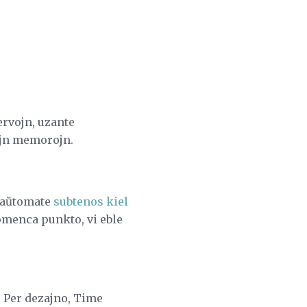
ervojn, uzante
ajn memorojn.
o aŭtomate
subtenos kiel
omenca punkto, vi eble
. Per dezajno, Time