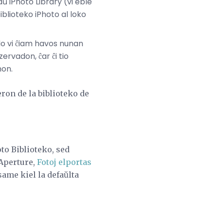
ŭ iPhoto Library (vi eble
blioteko iPhoto al loko
 do vi ĉiam havos nunan
ervadon, ĉar ĉi tio
mon.
eron de la biblioteko de
to Biblioteko, sed
 Aperture,
Fotoj elportas
 same kiel la defaŭlta