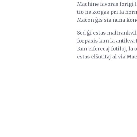
Machine favoras forigi l
tio ne zorgas pri la nor
Macon ĝis sia nuna kond
Sed ĝi estas maltrankvil
forpasis kun la antikva f
Kun ciferecaj fotiloj, la
estas elŝutitaj al via Ma