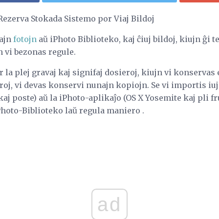
Rezerva Stokada Sistemo por Viaj Bildoj
iajn
fotojn
aŭ iPhoto Biblioteko, kaj ĉiuj bildoj, kiujn ĝi t
jn vi bezonas regule.
er la plej gravaj kaj signifaj dosieroj, kiujn vi konservas
roj, vi devas konservi nunajn kopiojn. Se vi importis iujn
aj poste) aŭ la iPhoto-aplikaĵo (OS X Yosemite kaj pli fr
iPhoto-Biblioteko laŭ regula maniero .
ad