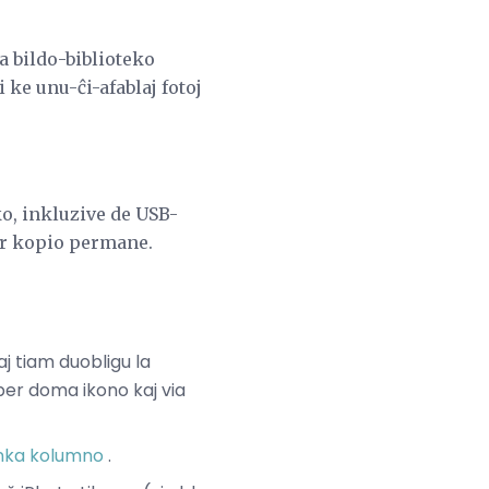
ia bildo-biblioteko
ke unu-ĉi-afablaj fotoj
ko, inkluzive de USB-
er kopio permane.
aj tiam duobligu la
 per doma ikono kaj via
lanka kolumno
.