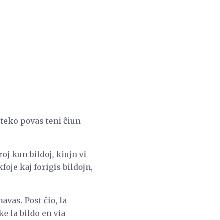
oteko povas teni ĉiun
oj kun bildoj, kiujn vi
foje kaj forigis bildojn,
avas. Post ĉio, la
ke la bildo en via