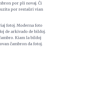
bron por pli novaj. Ĉi
uzita por restaŭri vian
iaj fotoj. Moderna foto
oj de arkivado de bildoj.
 ĉambro. Kiam la bildoj
 novan ĉambron da fotoj.