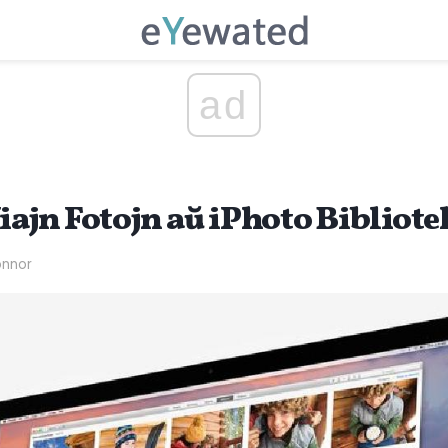
ad
iajn Fotojn aŭ iPhoto Bibliot
onnor