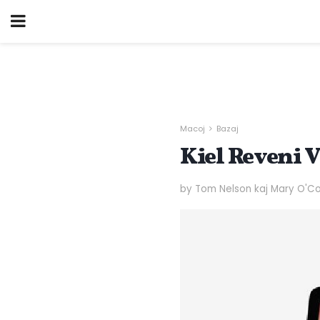
Macoj
Bazaj
Kiel Reveni V
by Tom Nelson kaj Mary O'C