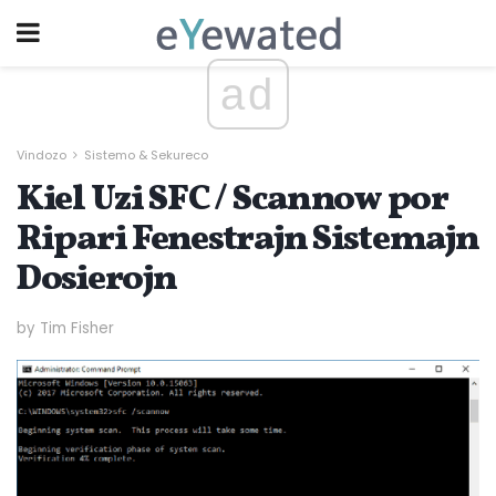
ad
Vindozo
Sistemo & Sekureco
Kiel Uzi SFC / Scannow por
Ripari Fenestrajn Sistemajn
Dosierojn
by Tim Fisher