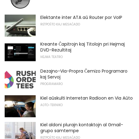
Elektante inter ATA aŭ Router por VoIP
RETPOŜTO KAJ MESAĜADO
Kreante Ĉapitrojn kaj Titolojn pri Hejmaj
DVD-Rezultitaj
HEJMA TEATRO
Dezajno-Via-Propra Ĉemizo Programaro
kaj Servoj
PROGRAMARO
Kiel aŭskulti Interretan Radioon en Via Aŭto
AŬTO-TEKNIKO
Kiel aldoni plurajn kontaktojn al Gmail-
grupo samtempe
RETPOŜTO KAJ MESAĜADO