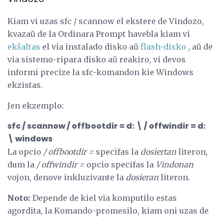
Kiam vi uzas sfc / scannow el ekstere de Vindozo,
kvazaŭ de la Ordinara Prompt havebla kiam vi
ekŝaltas
el via instalado disko aŭ
flash-disko
, aŭ de
via sistemo-ripara disko aŭ reakiro, vi devos
informi precize la sfc-komandon kie Windows
ekzistas.
Jen ekzemplo:
sfc / scannow / offbootdir = d: \ / offwindir = d:
\ windows
La opcio
/ offbootdir =
specifas la
dosiertan
literon,
dum la
/ offwindir =
opcio specifas la
Vindonan
vojon, denove inkluzivante la
dosieran
literon.
Noto:
Depende de kiel via komputilo estas
agordita, la Komando-promesilo, kiam oni uzas de