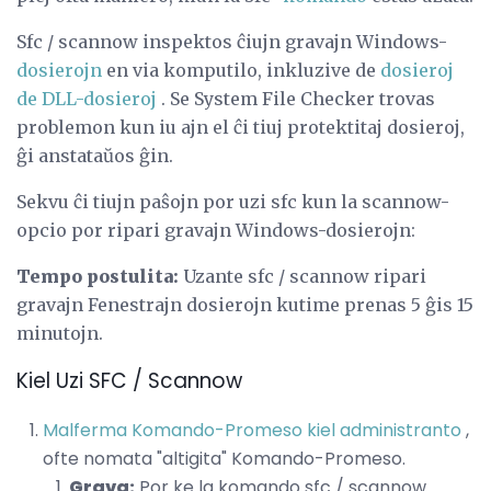
Sfc / scannow inspektos ĉiujn gravajn Windows-
dosierojn
en via komputilo, inkluzive de
dosieroj
de DLL-dosieroj
. Se System File Checker trovas
problemon kun iu ajn el ĉi tiuj protektitaj dosieroj,
ĝi anstataŭos ĝin.
Sekvu ĉi tiujn paŝojn por uzi sfc kun la scannow-
opcio por ripari gravajn Windows-dosierojn:
Tempo postulita:
Uzante sfc / scannow ripari
gravajn Fenestrajn dosierojn kutime prenas 5 ĝis 15
minutojn.
Kiel Uzi SFC / Scannow
Malferma Komando-Promeso kiel administranto
,
ofte nomata "altigita" Komando-Promeso.
Grava:
Por ke la komando sfc / scannow