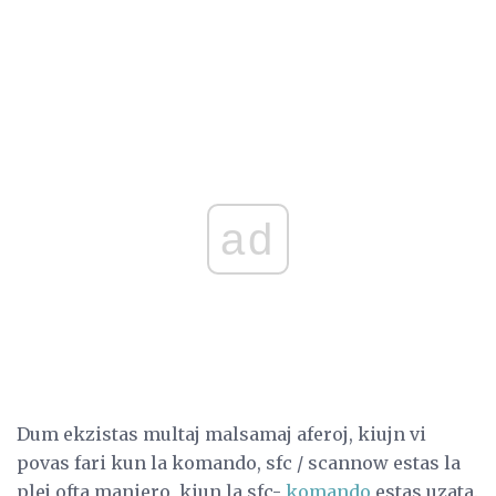
ad
Dum ekzistas multaj malsamaj aferoj, kiujn vi
povas fari kun la komando, sfc / scannow estas la
plej ofta maniero, kiun la sfc-
komando
estas uzata.