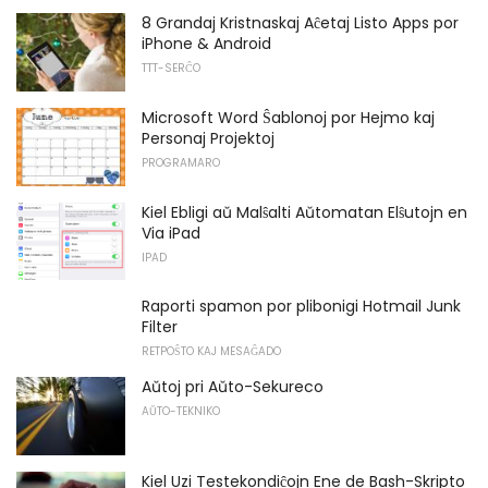
8 Grandaj Kristnaskaj Aĉetaj Listo Apps por
iPhone & Android
TTT-SERĈO
Microsoft Word Ŝablonoj por Hejmo kaj
Personaj Projektoj
PROGRAMARO
Kiel Ebligi aŭ Malŝalti Aŭtomatan Elŝutojn en
Via iPad
IPAD
Raporti spamon por plibonigi Hotmail Junk
Filter
RETPOŜTO KAJ MESAĜADO
Aŭtoj pri Aŭto-Sekureco
AŬTO-TEKNIKO
Kiel Uzi Testekondiĉojn Ene de Bash-Skripto