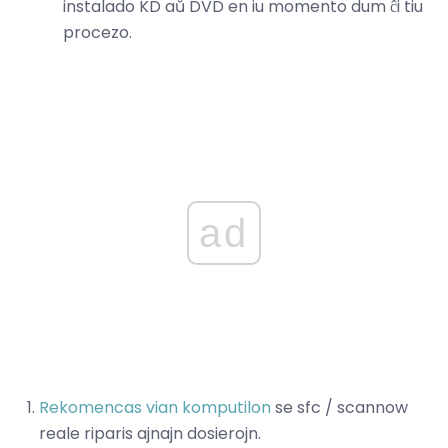
instalado KD aŭ DVD en iu momento dum ĉi tiu
procezo.
ad
Rekomencas vian komputilon
se sfc / scannow
reale riparis ajnajn dosierojn.