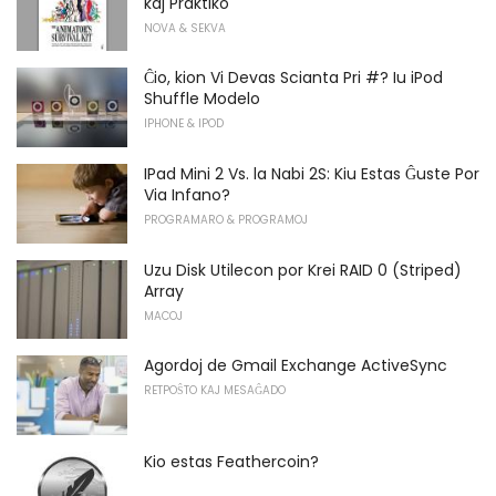
kaj Praktiko
NOVA & SEKVA
Ĉio, kion Vi Devas Scianta Pri #? Iu iPod
Shuffle Modelo
IPHONE & IPOD
IPad Mini 2 Vs. la Nabi 2S: Kiu Estas Ĝuste Por
Via Infano?
PROGRAMARO & PROGRAMOJ
Uzu Disk Utilecon por Krei RAID 0 (Striped)
Array
MACOJ
Agordoj de Gmail Exchange ActiveSync
RETPOŜTO KAJ MESAĜADO
Kio estas Feathercoin?