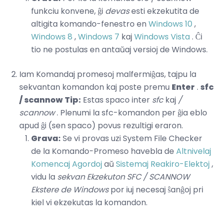
funkciu konvene, ĝi
devas
esti ekzekutita de
altigita komando-fenestro en
Windows 10
,
Windows 8
,
Windows 7
kaj
Windows Vista
. Ĉi
tio ne postulas en antaŭaj versioj de Windows.
Iam Komandaj promesoj malfermiĝas, tajpu la
sekvantan komandon kaj poste premu
Enter
.
sfc
/ scannow
Tip:
Estas spaco inter
sfc
kaj
/
scannow
. Plenumi la sfc-komandon per ĝia eblo
apud ĝi (sen spaco) povus rezultigi eraron.
Grava:
Se vi provas uzi System File Checker
de la Komando-Promeso havebla de
Altnivelaj
Komencaj Agordoj
aŭ
Sistemaj Reakiro-Elektoj
,
vidu la
sekvan Ekzekuton SFC / SCANNOW
Ekstere de Windows
por iuj necesaj ŝanĝoj pri
kiel vi ekzekutas la komandon.