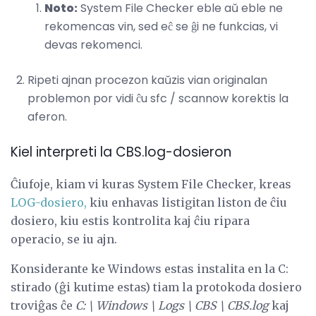
Noto:
System File Checker eble aŭ eble ne
rekomencas vin, sed eĉ se ĝi ne funkcias, vi
devas rekomenci.
Ripeti ajnan procezon kaŭzis vian originalan
problemon por vidi ĉu sfc / scannow korektis la
aferon.
Kiel interpreti la CBS.log-dosieron
Ĉiufoje, kiam vi kuras System File Checker, kreas
LOG-dosiero,
kiu enhavas listigitan liston de ĉiu
dosiero, kiu estis kontrolita kaj ĉiu ripara
operacio, se iu ajn.
Konsiderante ke Windows estas instalita en la C:
stirado (ĝi kutime estas) tiam la protokoda dosiero
troviĝas ĉe
C: \ Windows \ Logs \ CBS \ CBS.log
kaj