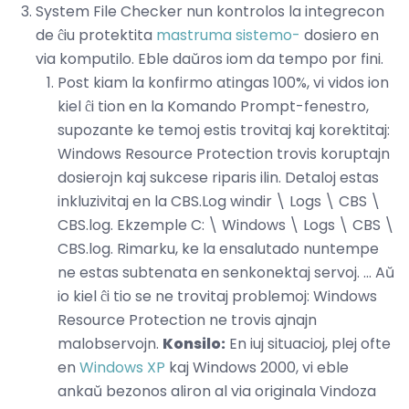
System File Checker nun kontrolos la integrecon
de ĉiu protektita
mastruma sistemo-
dosiero en
via komputilo. Eble daŭros iom da tempo por fini.
Post kiam la konfirmo atingas 100%, vi vidos ion
kiel ĉi tion en la Komando Prompt-fenestro,
supozante ke temoj estis trovitaj kaj korektitaj:
Windows Resource Protection trovis koruptajn
dosierojn kaj sukcese riparis ilin. Detaloj estas
inkluzivitaj en la CBS.Log windir \ Logs \ CBS \
CBS.log. Ekzemple C: \ Windows \ Logs \ CBS \
CBS.log. Rimarku, ke la ensalutado nuntempe
ne estas subtenata en senkonektaj servoj. ... Aŭ
io kiel ĉi tio se ne trovitaj problemoj: Windows
Resource Protection ne trovis ajnajn
malobservojn.
Konsilo:
En iuj situacioj, plej ofte
en
Windows XP
kaj Windows 2000, vi eble
ankaŭ bezonos aliron al via originala Vindoza