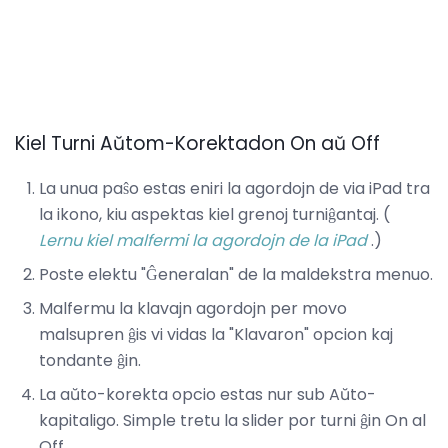
Kiel Turni Aŭtom-Korektadon On aŭ Off
La unua paŝo estas eniri la agordojn de via iPad tra
la ikono, kiu aspektas kiel grenoj turniĝantaj. (
Lernu kiel malfermi la agordojn de la iPad
.)
Poste elektu "Ĝeneralan" de la maldekstra menuo.
Malfermu la klavajn agordojn per movo
malsupren ĝis vi vidas la "Klavaron" opcion kaj
tondante ĝin.
La aŭto-korekta opcio estas nur sub Aŭto-
kapitaligo. Simple tretu la slider por turni ĝin On al
Off.