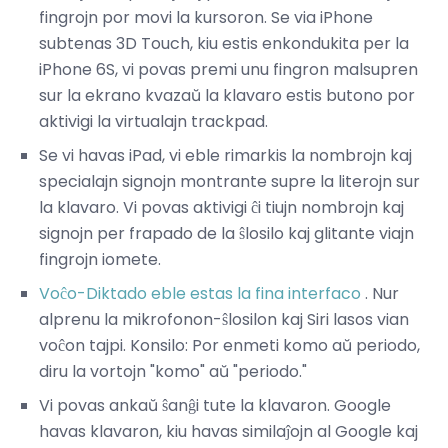
fingrojn por movi la kursoron. Se via iPhone
subtenas 3D Touch, kiu estis enkondukita per la
iPhone 6S, vi povas premi unu fingron malsupren
sur la ekrano kvazaŭ la klavaro estis butono por
aktivigi la virtualajn trackpad.
Se vi havas iPad, vi eble rimarkis la nombrojn kaj
specialajn signojn montrante supre la literojn sur
la klavaro. Vi povas aktivigi ĉi tiujn nombrojn kaj
signojn per frapado de la ŝlosilo kaj glitante viajn
fingrojn iomete.
Voĉo-Diktado eble estas la fina interfaco
. Nur
alprenu la mikrofonon-ŝlosilon kaj Siri lasos vian
voĉon tajpi. Konsilo: Por enmeti komo aŭ periodo,
diru la vortojn "komo" aŭ "periodo."
Vi povas ankaŭ ŝanĝi tute la klavaron. Google
havas klavaron, kiu havas similaĵojn al Google kaj