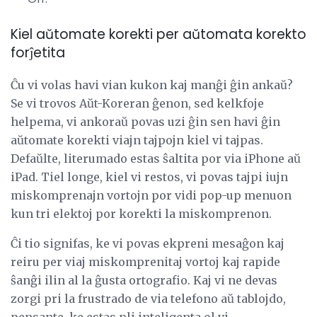
Kiel aŭtomate korekti per aŭtomata korekto
forĵetita
Ĉu vi volas havi vian kukon kaj manĝi ĝin ankaŭ?
Se vi trovos Aŭt-Koreran ĝenon, sed kelkfoje
helpema, vi ankoraŭ povas uzi ĝin sen havi ĝin
aŭtomate korekti viajn tajpojn kiel vi tajpas.
Defaŭlte, literumado estas ŝaltita por via iPhone aŭ
iPad. Tiel longe, kiel vi restos, vi povas tajpi iujn
miskomprenajn vortojn por vidi pop-up menuon
kun tri elektoj por korekti la miskomprenon.
Ĉi tio signifas, ke vi povas ekpreni mesaĝon kaj
reiru per viaj miskomprenitaj vortoj kaj rapide
ŝanĝi ilin al la ĝusta ortografio. Kaj vi ne devas
zorgi pri la frustrado de via telefono aŭ tablojdo,
pensante, ke estas pli inteligenta ol vi.