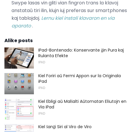
Swype lasas vin gliti vian fingron trans la klavoj
anstataŭ tiri ilin, kiujn iuj preferas sur smartphones
kaj tablojdoj.
Lernu kiel instali klavaron en via
aparato
.
Alike posts
IPad-Bontenado: Konservante ĝin Pura kaj
Rulanta Efekte
IPAD
Kiel Foriri aŭ Fermi Appon sur la Originala
iPad
IPAD
Kiel Ebligi aŭ Malŝalti Aŭtomatan Elŝutojn en
Via iPad
IPAD
Kiel ŝanĝi Siri al Viro de Viro