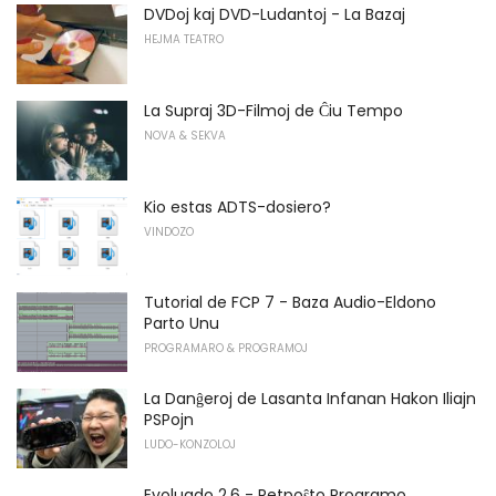
DVDoj kaj DVD-Ludantoj - La Bazaj
HEJMA TEATRO
La Supraj 3D-Filmoj de Ĉiu Tempo
NOVA & SEKVA
Kio estas ADTS-dosiero?
VINDOZO
Tutorial de FCP 7 - Baza Audio-Eldono
Parto Unu
PROGRAMARO & PROGRAMOJ
La Danĝeroj de Lasanta Infanan Hakon Iliajn
PSPojn
LUDO-KONZOLOJ
Evoluado 2.6 - Retpoŝto Programo