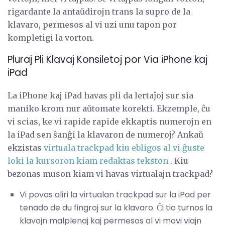
rigardante la antaŭdirojn trans la supro de la
klavaro, permesos al vi uzi unu tapon por
kompletigi la vorton.
Pluraj Pli Klavaj Konsiletoj por Via iPhone kaj
iPad
La iPhone kaj iPad havas pli da lertaĵoj sur sia
maniko krom nur aŭtomate korekti. Ekzemple, ĉu
vi scias, ke vi rapide rapide ekkaptis numerojn en
la iPad sen ŝanĝi la klavaron de numeroj? Ankaŭ
ekzistas
virtuala trackpad kiu ebligos al vi ĝuste
loki la kursoron kiam redaktas tekston
. Kiu
bezonas muson kiam vi havas virtualajn trackpad?
Vi povas aliri la virtualan trackpad sur la iPad per
tenado de du fingroj sur la klavaro. Ĉi tio turnos la
klavojn malplenaj kaj permesos al vi movi viajn