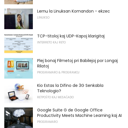
Lernu la Linuksan Komandon - ekzec
LINUKSO
TCP-titoloj kaj UDP-Kapoj klarigitaj
INTERRETO KAJ RETO
Plej bonaj Filmetoj pri Babilejoj por Longaj
Rilatoj
PROGRAMARO & PROGRAMOJ
Kio Estas la Difino de 3G Senkabla
Teknologio?
RETPOŜTO KAJ MESAĜADO
Google Suite G de Google Office
Productivity Meets Machine Learning kaj AI
PROGRAMARO