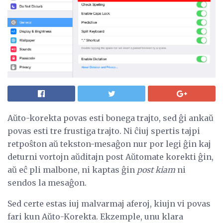
Aŭto-korekta povas esti bonega trajto, sed ĝi ankaŭ
povas esti tre frustiga trajto. Ni ĉiuj spertis tajpi
retpoŝton aŭ tekston-mesaĝon nur por legi ĝin kaj
deturni vortojn aŭditajn post Aŭtomate korekti ĝin,
aŭ eĉ pli malbone, ni kaptas ĝin
post kiam
ni
sendos la mesaĝon.
Sed certe estas iuj malvarmaj aferoj, kiujn vi povas
fari kun Aŭto-Korekta. Ekzemple, unu klara