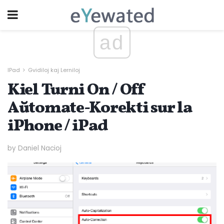
ad
IPad
Gvidiloj kaj Lerniloj
Kiel Turni On / Off
Aŭtomate-Korekti sur la
iPhone / iPad
by Daniel Nacioj