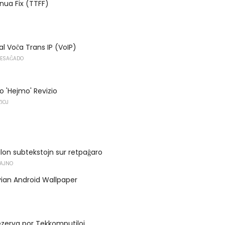
nua Fix (TTFF)
l Voĉa Trans IP (VoIP)
MESAĜADO
o 'Hejmo' Revizio
IOJ
igilon subtekstojn sur retpaĝaro
ZAJNO
 vian Android Wallpaper
ezerva por Tekkomputiloj