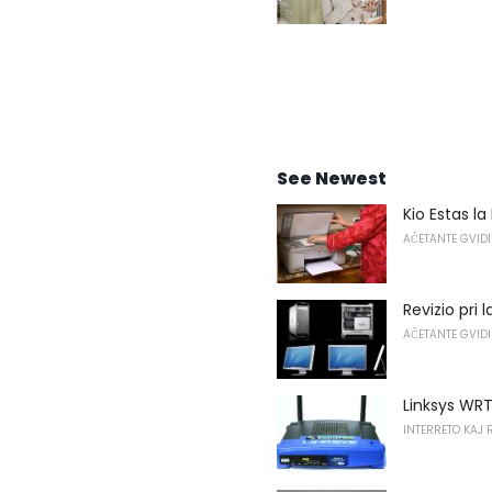
See Newest
Kio Estas la
AĈETANTE GVIDI
Revizio pri
AĈETANTE GVIDI
Linksys WR
INTERRETO KAJ 