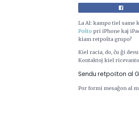
La Al: kampo tiel same k
Poŝto
pri iPhone kaj iPad
kiam retpoŝta grupo?
Kiel racia, do, ĉu ĝi dev
Kontaktoj kiel ricevantoj
Sendu retpoŝton al G
Por formi mesaĝon al m