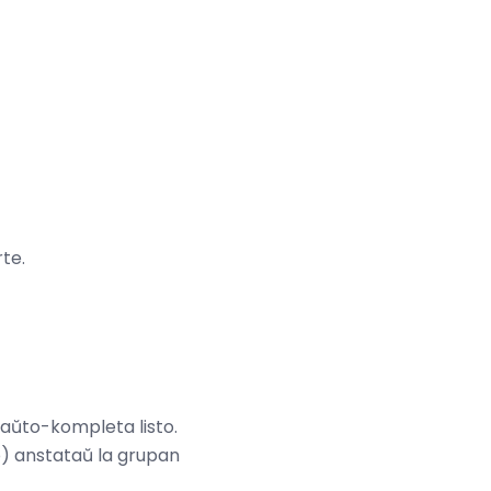
rte.
a aŭto-kompleta listo.
) anstataŭ la grupan