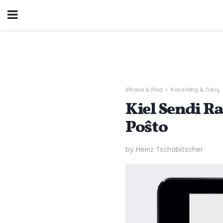
IPhone & iPod
Konsiletoj & Trikoj
Kiel Sendi R
Poŝto
by Heinz Tschabitscher