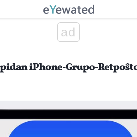
ad
apidan iPhone-Grupo-Retpoŝto