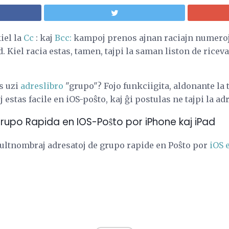
iel la
Cc
: kaj
Bcc:
kampoj prenos ajnan raciajn numeroj
. Kiel racia estas, tamen, tajpi la saman liston de rice
us uzi
adreslibro
"grupo"? Fojo funkciigita, aldonante la
 estas facile en iOS-poŝto, kaj ĝi postulas ne tajpi la ad
rupo Rapida en IOS-Poŝto por iPhone kaj iPad
ultnombraj adresatoj de grupo rapide en Poŝto por
iOS 