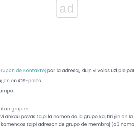
ad
 grupon de Kontaktoj
por la adresoj, kiujn vi volas uzi plejpa
on en iOS-poŝto.
 kampo:
iritan grupon.
, vi ankaŭ povas tajpi la nomon de la grupo kaj tiri ĝin en l
 ne komencos tajpi adreson de grupo de membroj (aŭ nomo