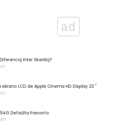
ad
 Diferencoj Inter Skaniloj?
LOJ
 la ekrano LCD de Apple Cinema HD Display 23 "
LOJ
T54G Defaŭlta Pasvorto
RETO