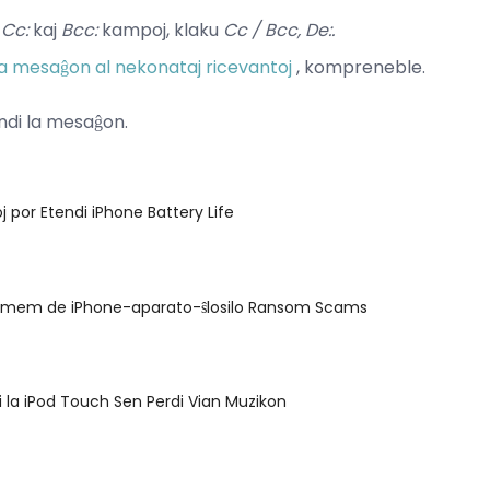
a
Cc:
kaj
Bcc:
kampoj, klaku
Cc / Bcc, De:.
 la mesaĝon al nekonataj ricevantoj
, kompreneble.
ndi la mesaĝon.
j por Etendi iPhone Battery Life
in mem de iPhone-aparato-ŝlosilo Ransom Scams
gi la iPod Touch Sen Perdi Vian Muzikon