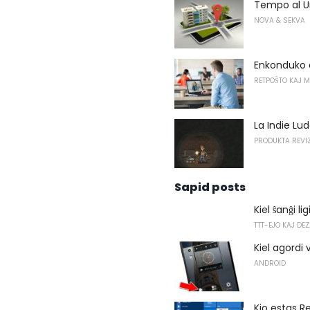
Tempo al U
NOVA & SEKVA
Enkonduko a
RETPOŜTO KAJ 
La Indie Lud
PRODUKTA REVIZ
Sapid posts
Kiel ŝanĝi l
TTT-EJO KAJ DE
Kiel agordi
ANDROID
Kio estas R