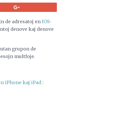
n de adresatoj en
IOS-
vantoj denove kaj denove
 tutan grupon de
resojn multfoje.
en iPhone kaj iPad
: