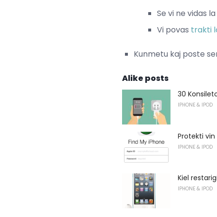
Se vi ne vidas l
Vi povas
trakti
Kunmetu kaj poste se
Alike posts
30 Konsileto
IPHONE & IPOD
Protekti v
IPHONE & IPOD
Kiel restari
IPHONE & IPOD