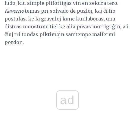
ludo, kiu simple plifortigas vin en sekura tero.
Kaverno
temas pri solvado de puzloj, kaj ĉi tio
postulas, ke la gravuloj kune kunlaboras, unu
distras monstron, tiel ke alia povas mortigi ĝin, aŭ
ĉiuj tri tondas piktimojn samtempe malfermi
pordon.
ad