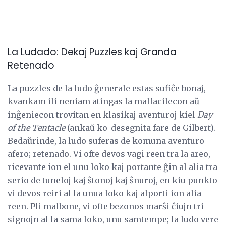
La Ludado: Dekaj Puzzles kaj Granda
Retenado
La puzzles de la ludo ĝenerale estas sufiĉe bonaj,
kvankam ili neniam atingas la malfacilecon aŭ
inĝeniecon trovitan en klasikaj aventuroj kiel
Day
of the Tentacle
(ankaŭ ko-desegnita fare de Gilbert).
Bedaŭrinde, la ludo suferas de komuna aventuro-
afero; retenado. Vi ofte devos vagi reen tra la areo,
ricevante ion el unu loko kaj portante ĝin al alia tra
serio de tuneloj kaj ŝtonoj kaj ŝnuroj, en kiu punkto
vi devos reiri al la unua loko kaj alporti ion alia
reen. Pli malbone, vi ofte bezonos marŝi ĉiujn tri
signojn al la sama loko, unu samtempe; la ludo vere