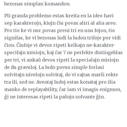
bezonas simplan komandon.
Pli granda problemo estas kreita en la ideo havi
sep karakterojn, kiujn ĉiu povas aliri al alia areo.
Pro tio ke vi nur povas preni tri en unu fojon, tio
signifas, ke vi bezonas ludi la ludon trifoje por vidi
ĉion. Ĉiufoje vi devos ripeti kelkajn ne-karakter-
specifajn misiojn, kaj ĉar 7 ne perfekte distingeblas
per tri, vi ankaŭ devos ripeti la specialajn misiojn
de du gravuloj. La ludo povus simple forlasi
solvitajn nivelojn solvitaj, do vi rajtas marŝi rekte
tra ili, sed ne. Aventaj ludoj estas konataj pro ilia
manko de replayability, ĉar iam vi imagis enigmon,
ĝi ne interesas ripeti la paŝojn solvante ĝin.