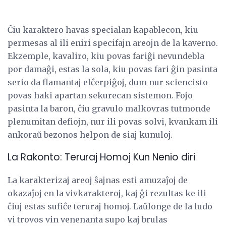
Ĉiu karaktero havas specialan kapablecon, kiu
permesas al ili eniri specifajn areojn de la kaverno.
Ekzemple, kavaliro, kiu povas fariĝi nevundebla
por damaĝi, estas la sola, kiu povas fari ĝin pasinta
serio da flamantaj elĉerpiĝoj, dum nur sciencisto
povas haki apartan sekurecan sistemon. Fojo
pasinta la baron, ĉiu gravulo malkovras tutmonde
plenumitan defiojn, nur ili povas solvi, kvankam ili
ankoraŭ bezonos helpon de siaj kunuloj.
La Rakonto: Teruraj Homoj Kun Nenio diri
La karakterizaj areoj ŝajnas esti amuzaĵoj de
okazaĵoj en la vivkarakteroj, kaj ĝi rezultas ke ili
ĉiuj estas sufiĉe teruraj homoj. Laŭlonge de la ludo
vi trovos vin venenanta supo kaj brulas