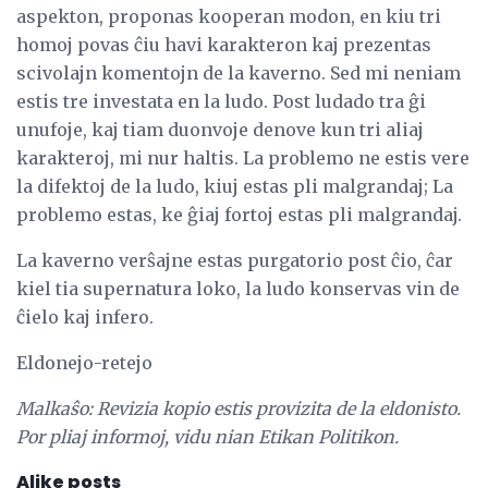
aspekton, proponas kooperan modon, en kiu tri
homoj povas ĉiu havi karakteron kaj prezentas
scivolajn komentojn de la kaverno. Sed mi neniam
estis tre investata en la ludo. Post ludado tra ĝi
unufoje, kaj tiam duonvoje denove kun tri aliaj
karakteroj, mi nur haltis. La problemo ne estis vere
la difektoj de la ludo, kiuj estas pli malgrandaj; La
problemo estas, ke ĝiaj fortoj estas pli malgrandaj.
La kaverno verŝajne estas purgatorio post ĉio, ĉar
kiel tia supernatura loko, la ludo konservas vin de
ĉielo kaj infero.
Eldonejo-retejo
Malkaŝo: Revizia kopio estis provizita de la eldonisto.
Por pliaj informoj, vidu nian Etikan Politikon.
Alike posts