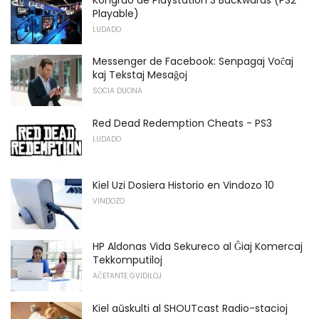
Playable)
LUDADO
Messenger de Facebook: Senpagaj Voĉaj
kaj Tekstaj Mesaĝoj
SOCIA DUONA
Red Dead Redemption Cheats - PS3
LUDADO
Kiel Uzi Dosiera Historio en Vindozo 10
VINDOZO
HP Aldonas Vida Sekureco al Ĝiaj Komercaj
Tekkomputiloj
AĈETANTE GVIDILOJ
Kiel aŭskulti al SHOUTcast Radio-stacioj