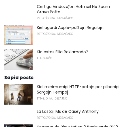
Certigu Vindozaĵon Hotmail Ne Spam
Grava Poŝto
RETPOŜTO KAJ MESAĜADO
Kiel agordi Apple-poŝtajn Regulojn
RETPOŜTO KAJ MESAĜADO
Kio estas Filia Reklamado?
TTT-SERĈO
Sapid posts
Kiel minimumigi HTTP-petojn por plibonigi
Ŝargajn Tempoj
TTT-EJO KAJ DEZAJNO
La Lastaj IMs de Casey Anthony
RETPOŜTO KAJ MESAĜADO
Kongruo de Playstation 3 Backwards (PS2