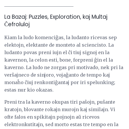
______________________________
La Bazaj: Puzzles, Exploration, kaj Multaj
Ĉefroluloj
Kiam la ludo komenciĝas, la ludanto ricevas sep
elektojn, elektante de monteto al sciencisto. La
ludanto povas preni iujn el ĉi tiuj signoj en la
kavernon, la celon esti, bone, forpreni ĝin el la
kaverno. La ludo ne zorgas pri motivado, nek pri la
verŝajneco de sinjoro, vojaĝanto de tempo kaj
monaĥo ĉiuj renkontiĝantaj por iri spelunking;
estas nur kio okazas.
Preni tra la kaverno okupas tiri paŝojn, puŝante
kratojn, blovante rokajn murojn kaj similajn. Vi
ofte falos en spikitajn pojnojn aŭ ricevos
elektronkutitajn, sed morto estas tre tempo en la