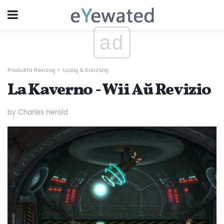
ad
Produkta Revizioj
Ludoj & Konzoloj
La Kaverno - Wii Aŭ Revizio
by Charles Herold