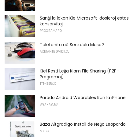
Ŝanĝi la lokon Kie Microsoft-dosieroj estas
konservitaj
PROGRAMARO
Telefonita aŭ Senkabla Muso?
AĈETANTE GVIDILOJ
Kiel Resti Leĝa Kiam File Sharing (P2P-
Programoj)
TTT-SERĈO
Parado Android Wearables Kun la iPhone
WEARABLES
Baza Altgradigo Instali de Neĝo Leopardo
MACOJ