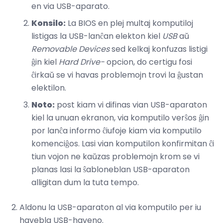
en via USB-aparato.
Konsilo:
La BIOS en plej multaj komputiloj
listigas la USB-lanĉan elekton kiel
USB
aŭ
Removable Devices
sed kelkaj konfuzas listigi
ĝin kiel
Hard Drive-
opcion, do certigu fosi
ĉirkaŭ se vi havas problemojn trovi la ĝustan
elektilon.
Noto:
post kiam vi difinas vian USB-aparaton
kiel la unuan ekranon, via komputilo verŝos ĝin
por lanĉa informo ĉiufoje kiam via komputilo
komenciĝos. Lasi vian komputilon konfirmitan ĉi
tiun vojon ne kaŭzas problemojn krom se vi
planas lasi la ŝabloneblan USB-aparaton
alligitan dum la tuta tempo.
Aldonu la USB-aparaton al via komputilo per iu
havebla USB-haveno.