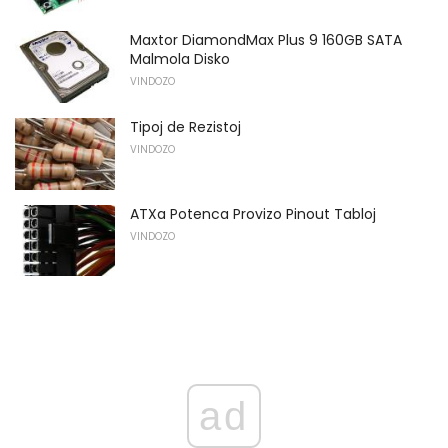
Maxtor DiamondMax Plus 9 160GB SATA
Malmola Disko
VINDOZO
Tipoj de Rezistoj
VINDOZO
ATXa Potenca Provizo Pinout Tabloj
VINDOZO
ad