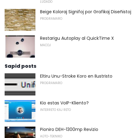
LUDADO
Beige Koloraj Signifoj por Grafikaj Diseñistoj
PROGRAMARO
Restarigu Autoplay al QuickTime X
MACOJ
Sapid posts
Eltiru Unu-Stroke Koro en Ilustristo
PROGRAMARO
Kio estas VoIP-Kliento?
INTERRETO KAJ RETO
Pioniro DEH-1300mp Revizio
AŬTO-TEKNIKO