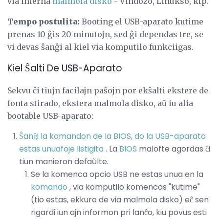
via interna
malmola disko
- Vindozo, Linukso, ktp.
Tempo postulita:
Booting el USB-aparato kutime
prenas 10 ĝis 20 minutojn, sed ĝi dependas tre, se
vi devas ŝanĝi al kiel via komputilo funkciigas.
Kiel Ŝalti De USB-Aparato
Sekvu ĉi tiujn facilajn paŝojn por ekŝalti ekstere de
fonta stirado, ekstera malmola disko, aŭ iu alia
bootable USB-aparato:
Ŝanĝi la komandon de la BIOS, do la USB-aparato
estas unuafoje listigita
. La
BIOS
malofte agordas ĉi
tiun manieron defaŭlte.
Se la komenca opcio USB ne estas unua en la
komando
, via komputilo komencos "kutime"
(tio estas, ekkuro de via malmola disko) eĉ sen
rigardi iun ajn informon pri lanĉo, kiu povus esti