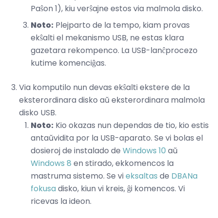
Paŝon 1), kiu verŝajne estos via malmola disko.
Noto:
Plejparto de la tempo, kiam provas
ekŝalti el mekanismo USB, ne estas klara
gazetara rekompenco. La USB-lanĉprocezo
kutime komenciĝas.
Via komputilo nun devas ekŝalti ekstere de la
eksterordinara disko aŭ eksterordinara malmola
disko USB.
Noto:
Kio okazas nun dependas de tio, kio estis
antaŭvidita por la USB-aparato. Se vi bolas el
dosieroj de instalado de
Windows 10
aŭ
Windows 8
en stirado, ekkomencos la
mastruma sistemo. Se vi
eksaltas
de
DBANa
fokusa
disko, kiun vi kreis, ĝi komencos. Vi
ricevas la ideon.