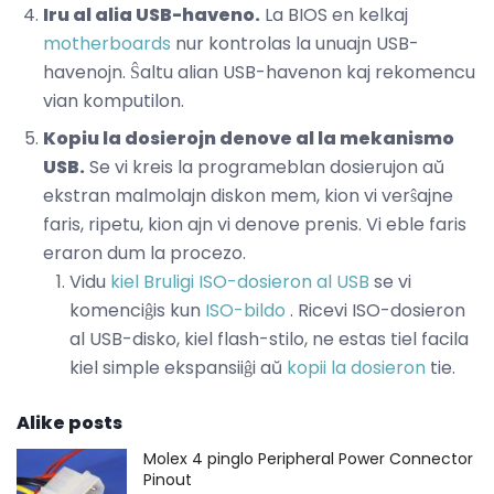
Iru al alia USB-haveno.
La BIOS en kelkaj
motherboards
nur kontrolas la unuajn USB-
havenojn. Ŝaltu alian USB-havenon kaj rekomencu
vian komputilon.
Kopiu la dosierojn denove al la mekanismo
USB.
Se vi kreis la programeblan dosierujon aŭ
ekstran malmolajn diskon mem, kion vi verŝajne
faris, ripetu, kion ajn vi denove prenis. Vi eble faris
eraron dum la procezo.
Vidu
kiel Bruligi ISO-dosieron al USB
se vi
komenciĝis kun
ISO-bildo
. Ricevi ISO-dosieron
al USB-disko, kiel flash-stilo, ne estas tiel facila
kiel simple ekspansiiĝi ​​aŭ
kopii la dosieron
tie.
Alike posts
Molex 4 pinglo Peripheral Power Connector
Pinout