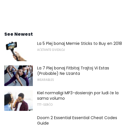
See Newest
La 5 Plej bonaj Memie Sticks to Buy en 2018
AĈETANTE GVIDILOJ
La 7 Plej bonaj Fitbitaj Trajtoj Vi Estas
(Probable) Ne Uzanta
WEARABLES
Kiel normaligi MP3-dosierojn por ludi ĉe la
sama volumo
TTT-SERĈO
Doom 2 Essential Essential Cheat Codes
Guide