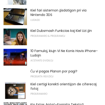
Kiel fari sistemon ĝisdatigon pri via
Nintendo 3DS
LUDADO
Kiel Dubsmash Funkcias kaj Kiel Uzi ĝin
PROGRAMARO & PROGRAMOJ
10 Famuloj, kiujn Vi Ne Konis Havis iPhone-
Ludojn
AĈETANTE GVIDILOJ
Ĉu vi pagas Planon por pagi?
PRODUKTA REVIZIOJ
Kiel certigi korekti orientiĝon de ciferecaj
fotoj
PROGRAMARO
Kio Estas Antaŭ-Formita Teksto?