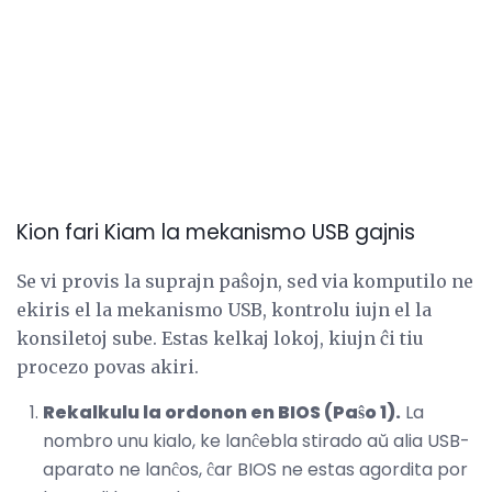
Kion fari Kiam la mekanismo USB gajnis
Se vi provis la suprajn paŝojn, sed via komputilo ne
ekiris el la mekanismo USB, kontrolu iujn el la
konsiletoj sube. Estas kelkaj lokoj, kiujn ĉi tiu
procezo povas akiri.
Rekalkulu la ordonon en BIOS (Paŝo 1).
La
nombro unu kialo, ke lanĉebla stirado aŭ alia USB-
aparato ne lanĉos, ĉar BIOS ne estas agordita por