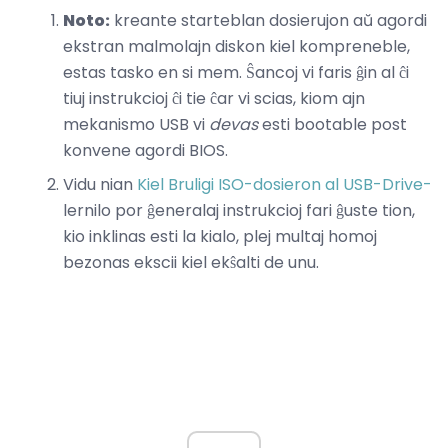
Noto:
kreante starteblan dosierujon aŭ agordi
ekstran malmolajn diskon kiel kompreneble,
estas tasko en si mem. Ŝancoj vi faris ĝin al ĉi
tiuj instrukcioj ĉi tie ĉar vi scias, kiom ajn
mekanismo USB vi
devas
esti bootable post
konvene agordi BIOS.
Vidu nian
Kiel Bruligi ISO-dosieron al USB-Drive-
lernilo por ĝeneralaj instrukcioj fari ĝuste tion,
kio inklinas esti la kialo, plej multaj homoj
bezonas ekscii kiel ekŝalti de unu.