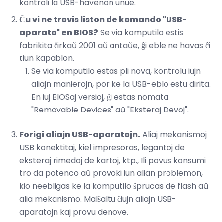
kontroli la USB-havenon unue.
Ĉu vi ne trovis liston de komando "USB-
aparato" en BIOS?
Se via komputilo estis
fabrikita ĉirkaŭ 2001 aŭ antaŭe, ĝi eble ne havas ĉi
tiun kapablon.
Se via komputilo estas pli nova, kontrolu iujn
aliajn manierojn, por ke la USB-eblo estu dirita.
En iuj BIOSaj versioj, ĝi estas nomata
"Removable Devices" aŭ "Eksteraj Devoj".
Forigi aliajn USB-aparatojn.
Aliaj mekanismoj
USB konektitaj, kiel impresoras, legantoj de
eksteraj rimedoj de kartoj, ktp., Ili povus konsumi
tro da potenco aŭ provoki iun alian problemon,
kio neebligas ke la komputilo ŝprucas de flash aŭ
alia mekanismo. Malŝaltu ĉiujn aliajn USB-
aparatojn kaj provu denove.