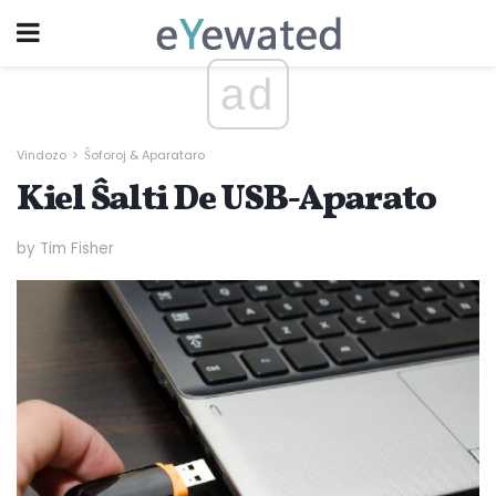
ad
Vindozo
Ŝoforoj & Aparataro
Kiel Ŝalti De USB-Aparato
by Tim Fisher