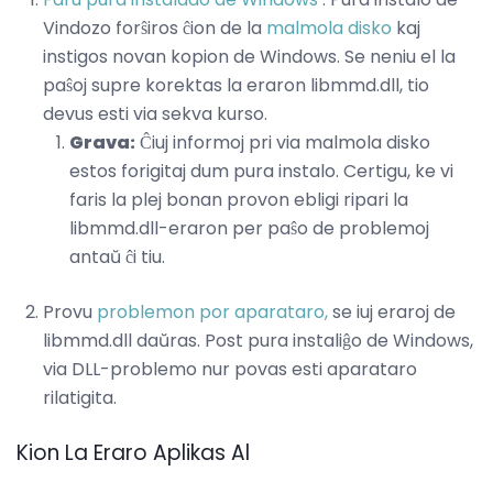
Vindozo forŝiros ĉion de la
malmola disko
kaj
instigos novan kopion de Windows. Se neniu el la
paŝoj supre korektas la eraron libmmd.dll, tio
devus esti via sekva kurso.
Grava:
Ĉiuj informoj pri via malmola disko
estos forigitaj dum pura instalo. Certigu, ke vi
faris la plej bonan provon ebligi ripari la
libmmd.dll-eraron per paŝo de problemoj
antaŭ ĉi tiu.
Provu
problemon por aparataro,
se iuj eraroj de
libmmd.dll daŭras. Post pura instaliĝo de Windows,
via DLL-problemo nur povas esti aparataro
rilatigita.
Kion La Eraro Aplikas Al