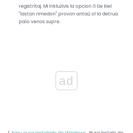
registritaj. Mi inkluzivis la opcion ĉi tie kiel
"lastan rimedon" provon antaŭ ol la detrua
paŝo venos supre.
ad
Faru pura instalado de Windows
. Pura instalo de