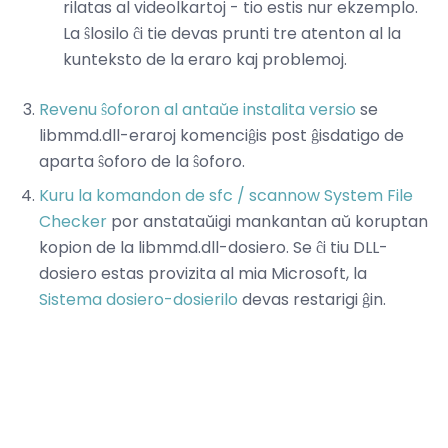
rilatas al videolkartoj - tio estis nur ekzemplo.
La ŝlosilo ĉi tie devas prunti tre atenton al la
kunteksto de la eraro kaj problemoj.
Revenu ŝoforon al antaŭe instalita versio
se
libmmd.dll-eraroj komenciĝis post ĝisdatigo de
aparta ŝoforo de la ŝoforo.
Kuru la komandon de sfc / scannow System File
Checker
por anstataŭigi mankantan aŭ koruptan
kopion de la libmmd.dll-dosiero. Se ĉi tiu DLL-
dosiero estas provizita al mia Microsoft, la
Sistema dosiero-dosierilo
devas restarigi ĝin.