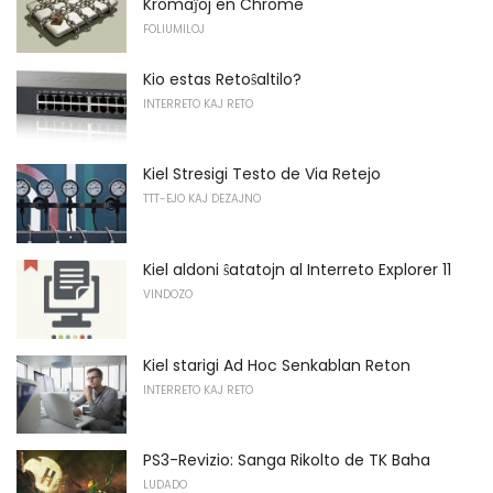
Kromaĵoj en Chrome
FOLIUMILOJ
Kio estas Retoŝaltilo?
INTERRETO KAJ RETO
Kiel Stresigi Testo de Via Retejo
TTT-EJO KAJ DEZAJNO
Kiel aldoni ŝatatojn al Interreto Explorer 11
VINDOZO
Kiel starigi Ad Hoc Senkablan Reton
INTERRETO KAJ RETO
PS3-Revizio: Sanga Rikolto de TK Baha
LUDADO