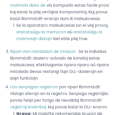
malmola disko de
via komputilo estas facile provi
kaj estas la plej verŝajne komponantoj, kiuj povus
kaŭzi libmmd.dll-erarojn dum ili malsukcesas.
Se la aparataro malsukcesas iun el viaj provoj,
anstataŭigu la memoron
aŭ
anstataŭigu la
malmolajn diskojn
kiel eble plej frue.
Ripari vian instaladon de Vindozo
. Se la individua
libmmd.dll-dosiero-solvado de konsiloj estas
malsukcesa, efektivigante ripara riparo aŭ ripara
instalado devus restarigi ĉiujn DLL-dosierojn en
siajn funkciojn.
Uzu senpagan registron
por ripari libmmd.dll
rilatajn aferojn en la registro. Senpaga registriĝilo
povas helpi per forigo de nevalidaj libmmd.dll-
registraj enskriboj,
kiuj povus kaŭzi la DLL-eraron.
Grava:
Mi malofte rekomendas la uzon de