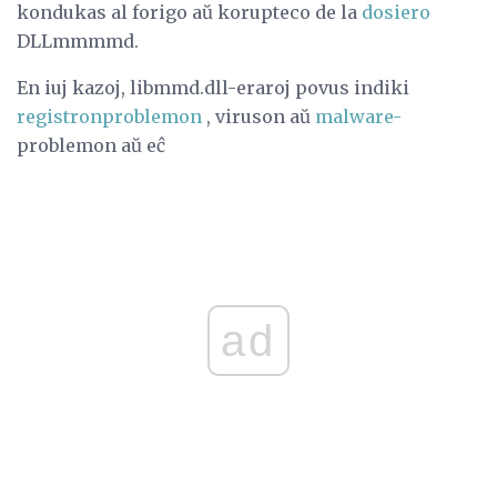
kondukas al forigo aŭ korupteco de la
dosiero
DLLmmmmd.
En iuj kazoj, libmmd.dll-eraroj povus indiki
registronproblemon
, viruson aŭ
malware-
problemon aŭ eĉ
ad