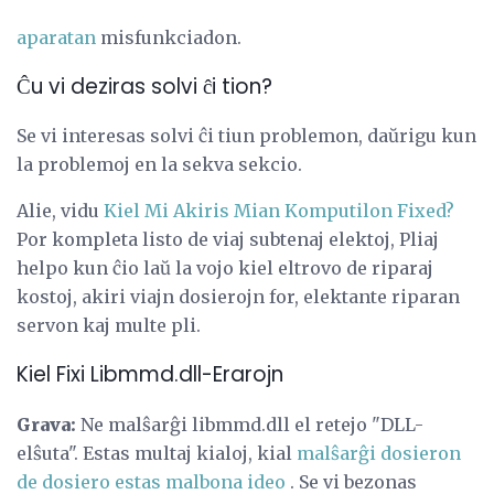
aparatan
misfunkciadon.
Ĉu vi deziras solvi ĉi tion?
Se vi interesas solvi ĉi tiun problemon, daŭrigu kun
la problemoj en la sekva sekcio.
Alie, vidu
Kiel Mi Akiris Mian Komputilon Fixed?
Por kompleta listo de viaj subtenaj elektoj, Pliaj
helpo kun ĉio laŭ la vojo kiel eltrovo de riparaj
kostoj, akiri viajn dosierojn for, elektante riparan
servon kaj multe pli.
Kiel Fixi Libmmd.dll-Erarojn
Grava:
Ne malŝarĝi libmmd.dll el retejo "DLL-
elŝuta". Estas multaj kialoj, kial
malŝarĝi dosieron
de dosiero estas malbona ideo
. Se vi bezonas