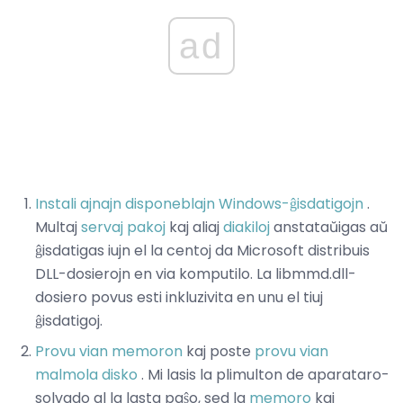
ad
Instali ajnajn disponeblajn Windows-ĝisdatigojn
.
Multaj
servaj pakoj
kaj aliaj
diakiloj
anstataŭigas aŭ
ĝisdatigas iujn el la centoj da Microsoft distribuis
DLL-dosierojn en via komputilo. La libmmd.dll-
dosiero povus esti inkluzivita en unu el tiuj
ĝisdatigoj.
Provu vian memoron
kaj poste
provu vian
malmola disko
. Mi lasis la plimulton de aparataro-
solvado al la lasta paŝo, sed la
memoro
kaj