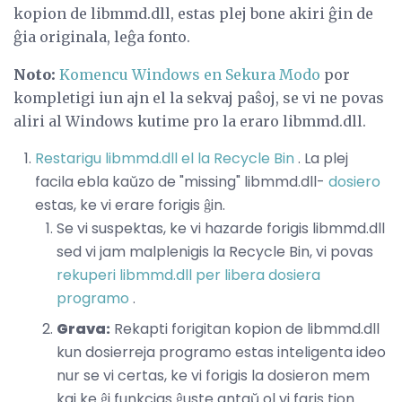
kopion de libmmd.dll, estas plej bone akiri ĝin de
ĝia originala, leĝa fonto.
Noto:
Komencu Windows en Sekura Modo
por
kompletigi iun ajn el la sekvaj paŝoj, se vi ne povas
aliri al Windows kutime pro la eraro libmmd.dll.
Restarigu libmmd.dll el la Recycle Bin
. La plej
facila ebla kaŭzo de "missing" libmmd.dll-
dosiero
estas, ke vi erare forigis ĝin.
Se vi suspektas, ke vi hazarde forigis libmmd.dll
sed vi jam malplenigis la Recycle Bin, vi povas
rekuperi libmmd.dll per libera dosiera
programo
.
Grava:
Rekapti forigitan kopion de libmmd.dll
kun dosierreja programo estas inteligenta ideo
nur se vi certas, ke vi forigis la dosieron mem
kaj ke ĝi funkcias ĝuste antaŭ ol vi faris tion.