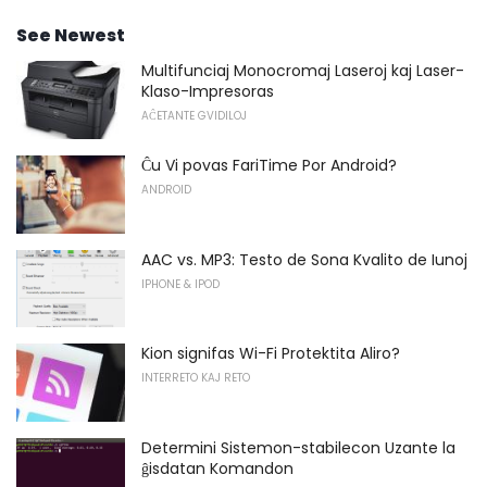
See Newest
Multifunciaj Monocromaj Laseroj kaj Laser-
Klaso-Impresoras
AĈETANTE GVIDILOJ
Ĉu Vi povas FariTime Por Android?
ANDROID
AAC vs. MP3: Testo de Sona Kvalito de Iunoj
IPHONE & IPOD
Kion signifas Wi-Fi Protektita Aliro?
INTERRETO KAJ RETO
Determini Sistemon-stabilecon Uzante la
ĝisdatan Komandon