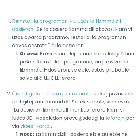
Reinstali la programon, kiu uzas la libmmd.dll-
dosieron
. Se la dosiero libmmd.dll okazas, kiam vi
uzas aparta programo, restarigi la programon
devas anstataŭigi la dosieron.
Grava:
Provu vian plej bonan kompletigi ĉi tiun
paŝon. Reinstali la programon, kiu provizas la
libmmd.dll-dosieron, se eble, estas probable
solvo al ĉi tiu DLL-eraro.
Ĝisdatigu la ŝoforojn por aparataro,
kiuj povus esti
rilatigitaj kun libmmd.dll. Se, ekzemple, vi ricevas
"La dosieron libmmd.dll mankas" eraro kiam vi
ludas 3D-videoludon provu ĝisdatigi la
ŝoforojn
por
via
video-karto
.
Noto:
La libmmd.dll-dosiero eble aŭ eble ne