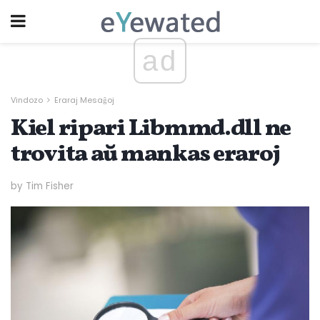
ad
Vindozo
Eraraj Mesaĝoj
Kiel ripari Libmmd.dll ne
trovita aŭ mankas eraroj
by Tim Fisher