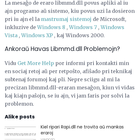
La mesaĝo de eraro libmmd.dll povus apliki al iu
ajn programo aŭ sistemo, kiu povus uzi la dosieron
pri iu ajn el la
mastrumaj sistemoj
de Microsoft,
inkluzive de
Windows 8
,
Windows 7
,
Windows
Vista
,
Windows XP
, kaj Windows 2000.
Ankoraŭ Havas Libmmd.dll Problemojn?
Vidu
Get More Help
por informi pri kontakti min
en sociaj retoj aŭ per retpoŝto, afiŝado pri teknikaj
subtenaj forumoj kaj pli. Nepre sciigu al mi la
precizan libmmd.dll-eraran mesaĝon, kiun vi vidas
kaj kiajn paŝojn, se iu ajn, vi jam faris por solvi la
problemon.
Alike posts
Kiel ripari Rapi.dll ne trovita aŭ mankas
eraroj
VINDOZO