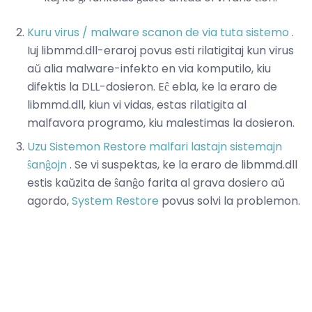
Kuru virus / malware scanon de via tuta sistemo
.
Iuj libmmd.dll-eraroj povus esti rilatigitaj kun virus
aŭ alia malware-infekto en via komputilo, kiu
difektis la DLL-dosieron. Eĉ ebla, ke la eraro de
libmmd.dll, kiun vi vidas, estas rilatigita al
malfavora programo, kiu malestimas la dosieron.
Uzu Sistemon Restore malfari lastajn sistemajn
ŝanĝojn
. Se vi suspektas, ke la eraro de libmmd.dll
estis kaŭzita de ŝanĝo farita al grava dosiero aŭ
agordo,
System Restore
povus solvi la problemon.