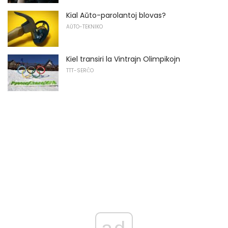
Kial Aŭto-parolantoj blovas?
AŬTO-TEKNIKO
Kiel transiri la Vintrajn Olimpikojn
TTT-SERĈO