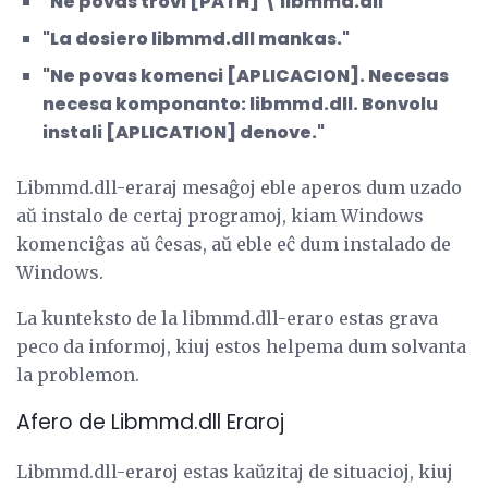
"Ne povas trovi [PATH] \ libmmd.dll"
"La dosiero libmmd.dll mankas."
"Ne povas komenci [APLICACION]. Necesas
necesa komponanto: libmmd.dll. Bonvolu
instali [APLICATION] denove."
Libmmd.dll-eraraj mesaĝoj eble aperos dum uzado
aŭ instalo de certaj programoj, kiam Windows
komenciĝas aŭ ĉesas, aŭ eble eĉ dum instalado de
Windows.
La kunteksto de la libmmd.dll-eraro estas grava
peco da informoj, kiuj estos helpema dum solvanta
la problemon.
Afero de Libmmd.dll Eraroj
Libmmd.dll-eraroj estas kaŭzitaj de situacioj, kiuj