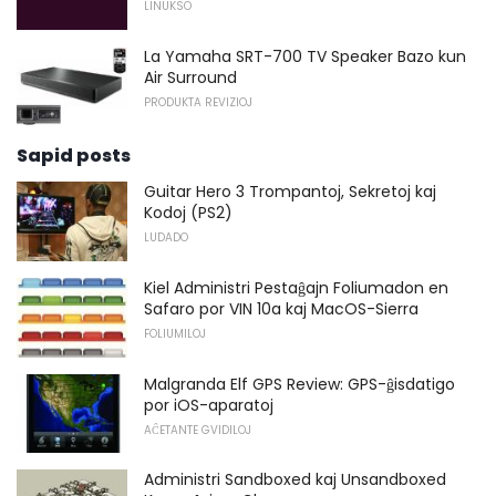
LINUKSO
La Yamaha SRT-700 TV Speaker Bazo kun
Air Surround
PRODUKTA REVIZIOJ
Sapid posts
Guitar Hero 3 Trompantoj, Sekretoj kaj
Kodoj (PS2)
LUDADO
Kiel Administri Pestaĝajn Foliumadon en
Safaro por VIN 10a kaj MacOS-Sierra
FOLIUMILOJ
Malgranda Elf GPS Review: GPS-ĝisdatigo
por iOS-aparatoj
AĈETANTE GVIDILOJ
Administri Sandboxed kaj Unsandboxed