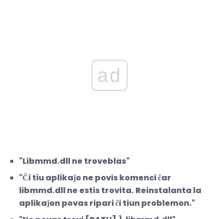
ad
"Libmmd.dll ne troveblas"
"Ĉi tiu aplikaĵo ne povis komenci ĉar
libmmd.dll ne estis trovita. Reinstalanta la
aplikaĵon povas ripari ĉi tiun problemon."