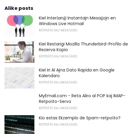
Alike posts
Kiel Interŝanĝi Instantajn Mesaĝojn en
Windows Live Hotmail
RETPOŜTO KAJ MESAĜADO
Kiel Restarigi Mozilla Thunderbird-Profilo de
Rezerva Kopio
RETPOŜTO KAJ MESAĜADO
Kiel Iri Al Ajna Dato Rapida en Google
Kalendaro
RETPOŜTO KAJ MESAĜADO
MyEmail.com - Reta Aliro al POP kaj IMAP-
Retpoŝto-Servo
RETPOŜTO KAJ MESAĜADO
Kio estas Ekzemplo de Spam-retpoŝto?
RETPOŜTO KAJ MESAĜADO