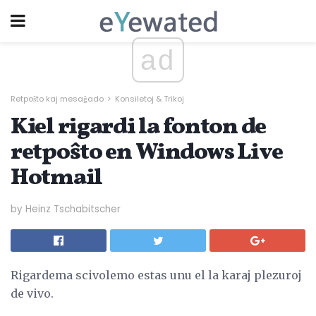
ad
Retpoŝto kaj mesaĝado
Konsiletoj & Trikoj
Kiel rigardi la fonton de
retpoŝto en Windows Live
Hotmail
by Heinz Tschabitscher
Rigardema scivolemo estas unu el la karaj plezuroj
de vivo.