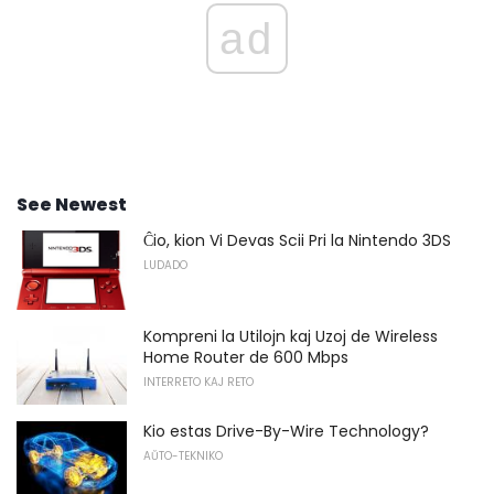
ad
See Newest
Ĉio, kion Vi Devas Scii Pri la Nintendo 3DS
LUDADO
Kompreni la Utilojn kaj Uzoj de Wireless
Home Router de 600 Mbps
INTERRETO KAJ RETO
Kio estas Drive-By-Wire Technology?
AŬTO-TEKNIKO