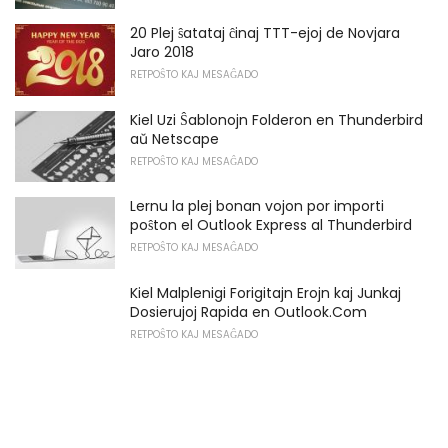
20 Plej ŝatataj ĉinaj TTT-ejoj de Novjara
Jaro 2018
RETPOŜTO KAJ MESAĜADO
Kiel Uzi Ŝablonojn Folderon en Thunderbird
aŭ Netscape
RETPOŜTO KAJ MESAĜADO
Lernu la plej bonan vojon por importi
poŝton el Outlook Express al Thunderbird
RETPOŜTO KAJ MESAĜADO
Kiel Malplenigi Forigitajn Erojn kaj Junkaj
Dosierujoj Rapida en Outlook.Com
RETPOŜTO KAJ MESAĜADO