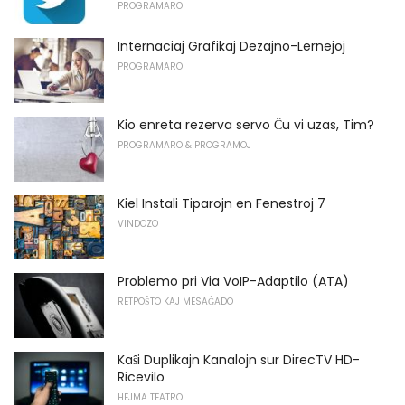
PROGRAMARO
Internaciaj Grafikaj Dezajno-Lernejoj
PROGRAMARO
Kio enreta rezerva servo Ĉu vi uzas, Tim?
PROGRAMARO & PROGRAMOJ
Kiel Instali Tiparojn en Fenestroj 7
VINDOZO
Problemo pri Via VoIP-Adaptilo (ATA)
RETPOŜTO KAJ MESAĜADO
Kaŝi Duplikajn Kanalojn sur DirecTV HD-
Ricevilo
HEJMA TEATRO