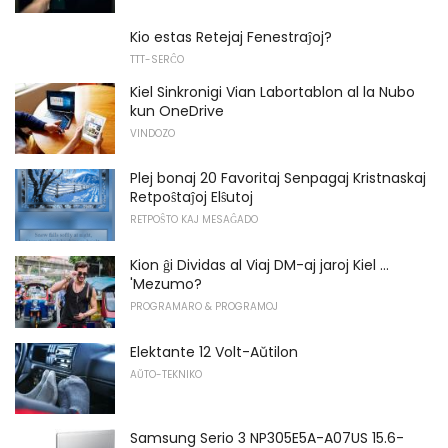
Kio estas Retejaj Fenestraĵoj?
TTT-SERĈO
Kiel Sinkronigi Vian Labortablon al la Nubo
kun OneDrive
VINDOZO
Plej bonaj 20 Favoritaj Senpagaj Kristnaskaj
Retpoŝtaĵoj Elŝutoj
RETPOŜTO KAJ MESAĜADO
Kion ĝi Dividas al Viaj DM-aj jaroj Kiel ...
'Mezumo?
PROGRAMARO & PROGRAMOJ
Elektante 12 Volt-Aŭtilon
AŬTO-TEKNIKO
Samsung Serio 3 NP305E5A-A07US 15.6-