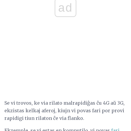
ad
Se vi trovos, ke via rilato malrapidiĝas ĉu 4G aŭ 3G,
ekzistas kelkaj aferoj, kiujn vi povas fari por provi
rapidigi tiun rilaton ĉe via flanko.
Ekzemple, se vi estas en komputilo, vi povas
fari