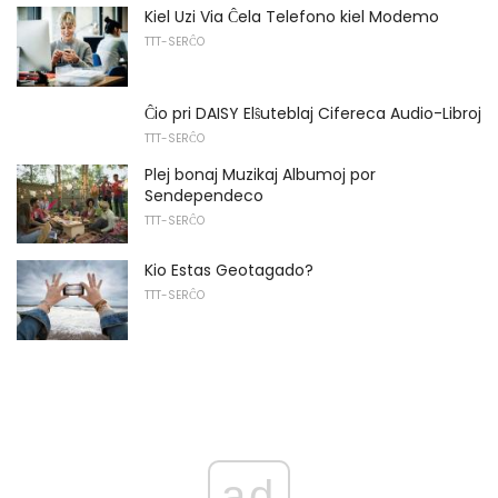
Kiel Uzi Via Ĉela Telefono kiel Modemo
TTT-SERĈO
Ĉio pri DAISY Elŝuteblaj Cifereca Audio-Libroj
TTT-SERĈO
Plej bonaj Muzikaj Albumoj por
Sendependeco
TTT-SERĈO
Kio Estas Geotagado?
TTT-SERĈO
ad