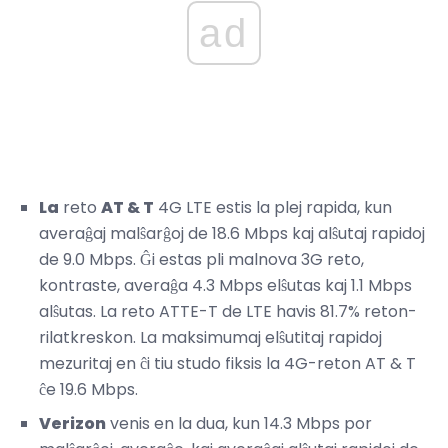
ad
La
reto
AT & T
4G LTE estis la plej rapida, kun
averaĝaj malŝarĝoj de 18.6 Mbps kaj alŝutaj rapidoj
de 9.0 Mbps. Ĝi estas pli malnova 3G reto,
kontraste, averaĝa 4.3 Mbps elŝutas kaj 1.1 Mbps
alŝutas. La reto ATTE-T de LTE havis 81.7% reton-
rilatkreskon. La maksimumaj elŝutitaj rapidoj
mezuritaj en ĉi tiu studo fiksis la 4G-reton AT & T
ĉe 19.6 Mbps.
Verizon
venis en la dua, kun 14.3 Mbps por