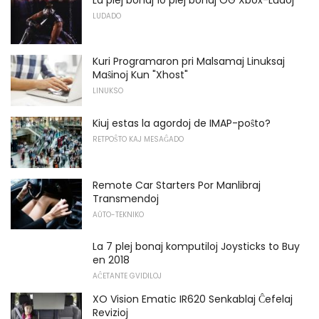
LUDADO
Kuri Programaron pri Malsamaj Linuksaj
Maŝinoj Kun "Xhost"
LINUKSO
Kiuj estas la agordoj de IMAP-poŝto?
RETPOŜTO KAJ MESAĜADO
Remote Car Starters Por Manlibraj
Transmendoj
AŬTO-TEKNIKO
La 7 plej bonaj komputiloj Joysticks to Buy
en 2018
AĈETANTE GVIDILOJ
XO Vision Ematic IR620 Senkablaj Ĉefelaj
Revizioj