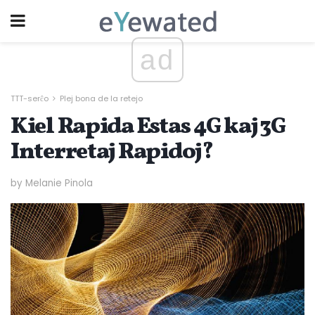
ad
TTT-serĉo
Plej bona de la retejo
Kiel Rapida Estas 4G kaj 3G
Interretaj Rapidoj?
by Melanie Pinola