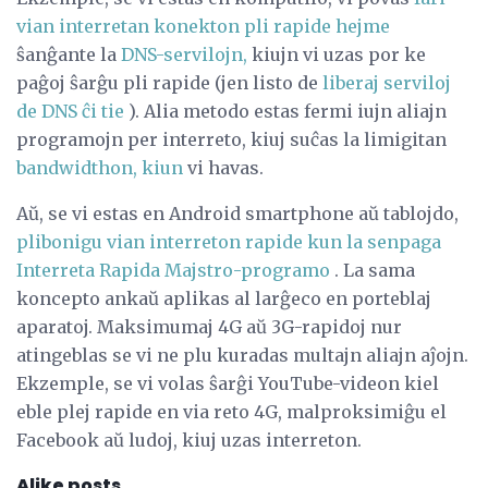
vian interretan konekton pli rapide hejme
ŝanĝante la
DNS-servilojn,
kiujn vi uzas por ke
paĝoj ŝarĝu pli rapide (jen listo de
liberaj serviloj
de DNS ĉi tie
). Alia metodo estas fermi iujn aliajn
programojn per interreto, kiuj suĉas la limigitan
bandwidthon, kiun
vi havas.
Aŭ, se vi estas en Android smartphone aŭ tablojdo,
plibonigu vian interreton rapide kun la senpaga
Interreta Rapida Majstro-programo
. La sama
koncepto ankaŭ aplikas al larĝeco en porteblaj
aparatoj. Maksimumaj 4G aŭ 3G-rapidoj nur
atingeblas se vi ne plu kuradas multajn aliajn aĵojn.
Ekzemple, se vi volas ŝarĝi YouTube-videon kiel
eble plej rapide en via reto 4G, malproksimiĝu el
Facebook aŭ ludoj, kiuj uzas interreton.
Alike posts