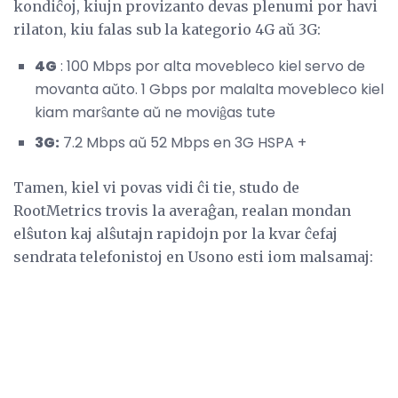
kondiĉoj, kiujn provizanto devas plenumi por havi
rilaton, kiu falas sub la kategorio 4G aŭ 3G:
4G
: 100 Mbps por alta movebleco kiel servo de
movanta aŭto. 1 Gbps por malalta movebleco kiel
kiam marŝante aŭ ne moviĝas tute
3G:
7.2 Mbps aŭ 52 Mbps en 3G HSPA +
Tamen, kiel vi povas vidi ĉi tie, studo de
RootMetrics trovis la averaĝan, realan mondan
elŝuton kaj alŝutajn rapidojn por la kvar ĉefaj
sendrata telefonistoj en Usono esti iom malsamaj: