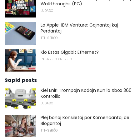
Walkthroughs (PC)
LUDADO
La Apple-IBM Venture: Gajnantoj kaj
Perdantoj
TTT-SERĈO
Kio Estas Gigabit Ethernet?
INTERRETO KAJ RETO
Sapid posts
Kiel Eniri Trompajn Kodojn Kun la Xbox 360
Kontrolilo
LUDADO
Plej bonaj Konsiletoj por Komencantoj de
Blogantoj
TTT-SERĈO