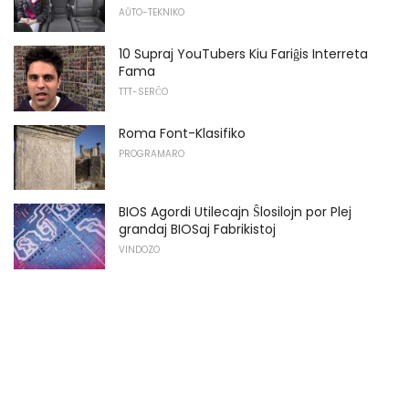
AŬTO-TEKNIKO
10 Supraj YouTubers Kiu Fariĝis Interreta
Fama
TTT-SERĈO
Roma Font-Klasifiko
PROGRAMARO
BIOS Agordi Utilecajn Ŝlosilojn por Plej
grandaj BIOSaj Fabrikistoj
VINDOZO