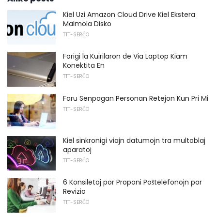
Kiel Uzi Amazon Cloud Drive Kiel Ekstera
Malmola Disko
TTT-SERĈO
Forigi la Kuirilaron de Via Laptop Kiam
Konektita En
TTT-SERĈO
Faru Senpagan Personan Retejon Kun Pri Mi
TTT-SERĈO
Kiel sinkronigi viajn datumojn tra multoblaj
aparatoj
TTT-SERĈO
6 Konsiletoj por Proponi Poŝtelefonojn por
Revizio
TTT-SERĈO