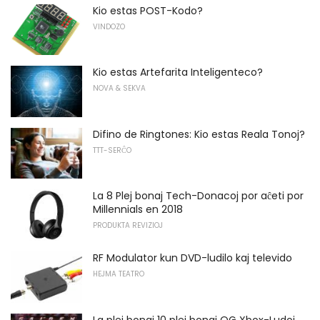
Kio estas POST-Kodo?
VINDOZO
Kio estas Artefarita Inteligenteco?
NOVA & SEKVA
Difino de Ringtones: Kio estas Reala Tonoj?
TTT-SERĈO
La 8 Plej bonaj Tech-Donacoj por aĉeti por
Millennials en 2018
PRODUKTA REVIZIOJ
RF Modulator kun DVD-ludilo kaj televido
HEJMA TEATRO
La plej bonaj 10 plej bonaj OG Xbox-Ludoj