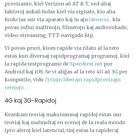
provizanto, kiel Verizon aŭ AT & T, sed aliaj
faktoroj ankaŭ ludas kiel via signalo, kio alia
funkcias sur via aparato kaj iu ajn
latencia
, kiu
povas influi malfruojn, filmetojn kaj audiovokado,
video-streaming, TTT-navigado ktp.
Vi povas pruvi, kiom rapide via rilato al la reto
estas kun diversaj rapidprogramaj programoj, kiel
la rapida testprogramo de
Speedtest.net
por
Android kaj iOS. Se vi aliĝas al la reto 4G aŭ 3G per
komputilo, vidu
ĉi tiujn liberajn rapidprovizajn
retejojn
.
4G kaj 3G-Rapidoj
Kvankam teoriaj maksimumaj rapidoj estas nur
teoriaj kaj malmultaj en scenoj de la reala mondo
(pro aferoj kiel latencia), tiuj estas la rapidecaj