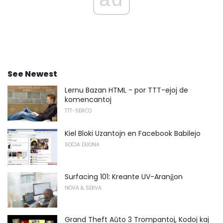
See Newest
Lernu Bazan HTML - por TTT-ejoj de
komencantoj
TTT-SERĈO
Kiel Bloki Uzantojn en Facebook Babilejo
SOCIA DUONA
Surfacing 101: Kreante UV-Aranĝon
NOVA & SEKVA
Grand Theft Aŭto 3 Trompantoj, Kodoj kaj