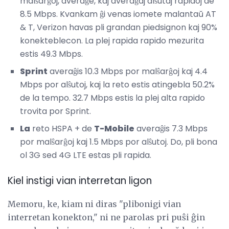
malŝarĝoj, averaĝe, kaj averaĝaj alŝutaj rapidoj de
8.5 Mbps. Kvankam ĝi venas iomete malantaŭ AT
& T, Verizon havas pli grandan piedsignon kaj 90%
konekteblecon. La plej rapida rapido mezurita
estis 49.3 Mbps.
Sprint
averaĝis 10.3 Mbps por malŝarĝoj kaj 4.4
Mbps por alŝutoj, kaj la reto estis atingebla 50.2%
de la tempo. 32.7 Mbps estis la plej alta rapido
trovita por Sprint.
La
reto HSPA + de
T-Mobile
averaĝis 7.3 Mbps
por malŝarĝoj kaj 1.5 Mbps por alŝutoj. Do, pli bona
ol 3G sed 4G LTE estas pli rapida.
Kiel instigi vian interretan ligon
Memoru, ke, kiam ni diras "plibonigi vian
interretan konekton," ni ne parolas pri puŝi ĝin