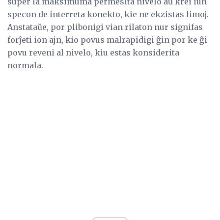
super la maksimuma permesita nivelo aŭ krei iun
specon de interreta konekto, kie ne ekzistas limoj.
Anstataŭe, por plibonigi vian rilaton nur signifas
forĵeti ion ajn, kio povus malrapidigi ĝin por ke ĝi
povu reveni al nivelo, kiu estas konsiderita
normala.