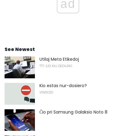
ad
See Newest
Utilaj Meta Etikedoj
TTT-EJO KAJ DEZAJNO
Kio estas nur-dosiero?
VINDOZO
Ĉio pri Samsung Galaksio Noto 8