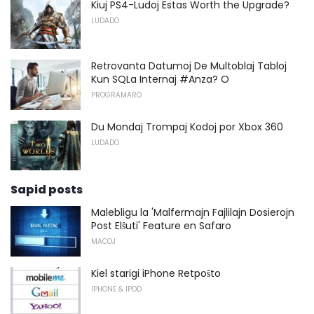
Kiuj PS4-Ludoj Estas Worth the Upgrade?
LUDADO
Retrovanta Datumoj De Multoblaj Tabloj
Kun SQLa Internaj #Anza? O
PROGRAMARO
Du Mondaj Trompaj Kodoj por Xbox 360
LUDADO
Sapid posts
Malebligu la 'Malfermajn Fajlilajn Dosierojn
Post Elŝuti' Feature en Safaro
MACOJ
Kiel starigi iPhone Retpoŝto
IPHONE & IPOD