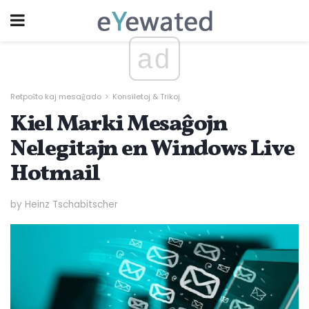
ad
Retpoŝto kaj mesaĝado
Konsiletoj & Trikoj
Kiel Marki Mesaĝojn
Nelegitajn en Windows Live
Hotmail
by Heinz Tschabitscher