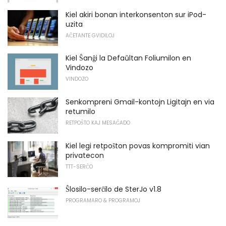
Kiel akiri bonan interkonsenton sur iPod-
uzita
AĈETANTE GVIDILOJ
Kiel Ŝanĝi la Defaŭltan Foliumilon en
Vindozo
VINDOZO
Senkompreni Gmail-kontojn Ligitajn en via
retumilo
RETPOŜTO KAJ MESAĜADO
Kiel legi retpoŝton povas kompromiti vian
privatecon
TTT-SERĈO
Ŝlosilo-serĉilo de SterJo v1.8
PROGRAMARO & PROGRAMOJ