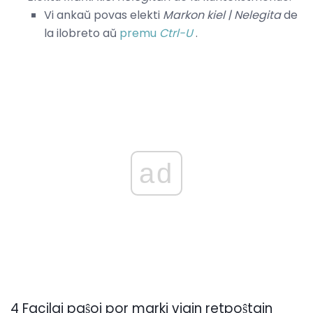
Vi ankaŭ povas elekti
Markon kiel |
Nelegita
de
la ilobreto aŭ
premu
Ctrl-U
.
ad
4 Facilaj paŝoj por marki viajn retpoŝtajn