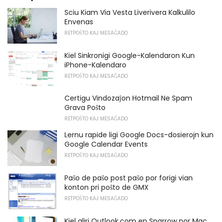
Sciu Kiam Via Vesta Liverivera Kalkulilo
Envenas
RETPOŜTO KAJ MESAĜADO
Kiel Sinkronigi Google-Kalendaron Kun
iPhone-Kalendaro
RETPOŜTO KAJ MESAĜADO
Certigu Vindozaĵon Hotmail Ne Spam
Grava Poŝto
RETPOŜTO KAJ MESAĜADO
Lernu rapide ligi Google Docs-dosierojn kun
Google Calendar Events
RETPOŜTO KAJ MESAĜADO
Paŝo de paŝo post paŝo por forigi vian
konton pri poŝto de GMX
RETPOŜTO KAJ MESAĜADO
Kiel aliri Outlook.com en Sparrow por Mac