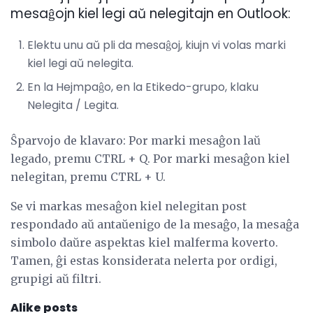
mesaĝojn kiel legi aŭ nelegitajn en Outlook:
Elektu unu aŭ pli da mesaĝoj, kiujn vi volas marki
kiel legi aŭ nelegita.
En la Hejmpaĝo, en la Etikedo-grupo, klaku
Nelegita / Legita.
Ŝparvojo de klavaro: Por marki mesaĝon laŭ
legado, premu CTRL + Q. Por marki mesaĝon kiel
nelegitan, premu CTRL + U.
Se vi markas mesaĝon kiel nelegitan post
respondado aŭ antaŭenigo de la mesaĝo, la mesaĝa
simbolo daŭre aspektas kiel malferma koverto.
Tamen, ĝi estas konsiderata nelerta por ordigi,
grupigi aŭ filtri.
Alike posts