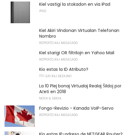
Kiel vastigi la stokadon en via iPad
IPAD
Kiel Akiri Vindonan Virtualan Telefonan
Nombro
RETPOŜTO KAJ MESAĜADO
Kiel starigi OR filtrilojn en Yahoo Mail
RETPOŜTO KAJ MESAĜADO
Kio estas la ID Atributo?
TTT-EJO KAJ DEZAJNO
La 10 Plej bonaj Virtualaj Realaj Ŝildoj por
Aĉeti en 2018
NOVA & SEKVA
Fongo-Revizio - Kanada VoIP-Servo
RETPOŜTO KAJ MESAĜADO
Kio estas IP-adreso de NETGEAR Router?