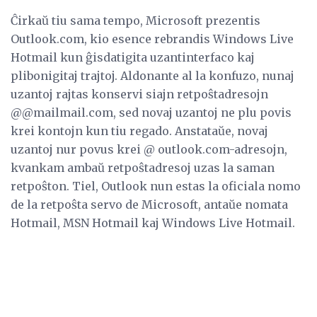
Ĉirkaŭ tiu sama tempo, Microsoft prezentis
Outlook.com, kio esence rebrandis Windows Live
Hotmail kun ĝisdatigita uzantinterfaco kaj
plibonigitaj trajtoj. Aldonante al la konfuzo, nunaj
uzantoj rajtas konservi siajn retpoŝtadresojn
@@mailmail.com, sed novaj uzantoj ne plu povis
krei kontojn kun tiu regado. Anstataŭe, novaj
uzantoj nur povus krei @ outlook.com-adresojn,
kvankam ambaŭ retpoŝtadresoj uzas la saman
retpoŝton. Tiel, Outlook nun estas la oficiala nomo
de la retpoŝta servo de Microsoft, antaŭe nomata
Hotmail, MSN Hotmail kaj Windows Live Hotmail.