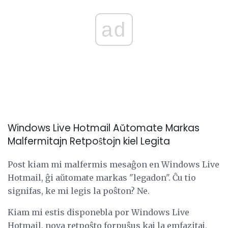
ad
Windows Live Hotmail Aŭtomate Markas
Malfermitajn Retpoŝtojn kiel Legita
Post kiam mi malfermis mesaĝon en Windows Live
Hotmail, ĝi aŭtomate markas "legadon". Ĉu tio
signifas, ke mi legis la poŝton? Ne.
Kiam mi estis disponebla por Windows Live
Hotmail, nova retpoŝto forpuŝus kaj la emfazitaj,