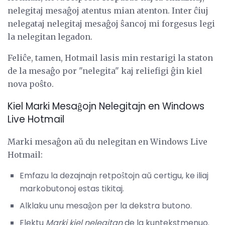
nelegitaj mesaĝoj atentus mian atenton. Inter ĉiuj
nelegataj nelegitaj mesaĝoj ŝancoj mi forgesus legi
la nelegitan legadon.
Feliĉe, tamen, Hotmail lasis min restarigi la staton
de la mesaĝo por "nelegita" kaj reliefigi ĝin kiel
nova poŝto.
Kiel Marki Mesaĝojn Nelegitajn en Windows
Live Hotmail
Marki mesaĝon aŭ du nelegitan en Windows Live
Hotmail:
Emfazu la dezajnajn retpoŝtojn aŭ certigu, ke iliaj
markobutonoj estas tikitaj.
Alklaku unu mesaĝon per la dekstra butono.
Elektu
Marki kiel nelegitan
de la kuntekstmenuo.