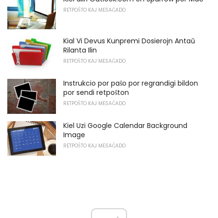
RETPOŜTO KAJ MESAĜADO
Kial Vi Devus Kunpremi Dosierojn Antaŭ
Rilanta Ilin
RETPOŜTO KAJ MESAĜADO
Instrukcio por paŝo por regrandigi bildon
por sendi retpoŝton
RETPOŜTO KAJ MESAĜADO
Kiel Uzi Google Calendar Background
Image
RETPOŜTO KAJ MESAĜADO