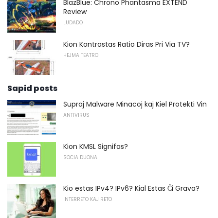
BlazBlue: Chrono Phantasma EXTEND
Review
LUDADO
Kion Kontrastas Ratio Diras Pri Via TV?
HEJMA TEATRO
Sapid posts
Supraj Malware Minacoj kaj Kiel Protekti Vin
ANTIVIRUS
Kion KMSL Signifas?
SOCIA DUONA
Kio estas IPv4? IPv6? Kial Estas Ĉi Grava?
INTERRETO KAJ RETO