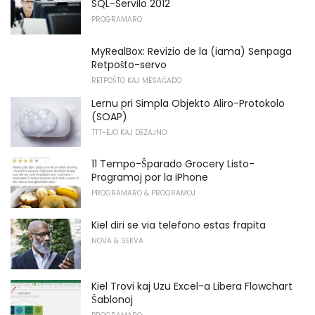
SQL-Servilo 2012
PROGRAMARO
MyRealBox: Revizio de la (iama) Senpaga
Retpoŝto-servo
RETPOŜTO KAJ MESAĜADO
Lernu pri Simpla Objekto Aliro-Protokolo
(SOAP)
TTT-EJO KAJ DEZAJNO
11 Tempo-Ŝparado Grocery Listo-
Programoj por la iPhone
PROGRAMARO & PROGRAMOJ
Kiel diri se via telefono estas frapita
NOVA & SEKVA
Kiel Trovi kaj Uzu Excel-a Libera Flowchart
Ŝablonoj