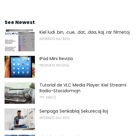
See Newest
Kiel ludi .bin, .cue, .dat, .daa, kaj .rar filmetoj
INTERRETO KAJ RETO
IPad Mini Revizio
PRODUKTA REVIZIOJ
Tutorial de VLC Media Player: Kiel Streami
Radio-Stacidomojn
TTT-SERĈO
Senpaga Senkablaj Sekurecaj Iloj
INTERRETO KAJ RETO