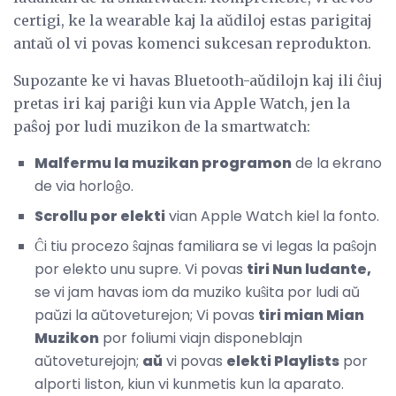
certigi, ke la wearable kaj la aŭdiloj estas parigitaj
antaŭ ol vi povas komenci sukcesan reprodukton.
Supozante ke vi havas Bluetooth-aŭdilojn kaj ili ĉiuj
pretas iri kaj pariĝi kun via Apple Watch, jen la
paŝoj por ludi muzikon de la smartwatch:
Malfermu la muzikan programon
de la ekrano
de via horloĝo.
Scrollu por elekti
vian Apple Watch kiel la fonto.
Ĉi tiu procezo ŝajnas familiara se vi legas la paŝojn
por elekto unu supre. Vi povas
tiri Nun ludante,
se vi jam havas iom da muziko kuŝita por ludi aŭ
paŭzi la aŭtoveturejon; Vi povas
tiri mian Mian
Muzikon
por foliumi viajn disponeblajn
aŭtoveturejojn;
aŭ
vi povas
elekti Playlists
por
alporti liston, kiun vi kunmetis kun la aparato.