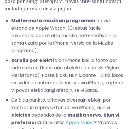
poŝo por ŝanĝi aferojn; Vi povas interŝanĝi novajn
melodiojn rekte de via pojno.
Malfermu la
muzikan programon
de via
ekrano de Apple Watch. (Ĝi estas facile
rekonebla danke al la muzika noto-motivo - la
sama uzata por la iPhone-versio de la Muzika
programo).
Scrollu por elekti
vian iPhone kiel la fonto por
ludi muzikon (kontraŭe al elektado de via Viglaro
kiel la fonto). Poste klaku Nun ludante - ĉi tio lasos
vin vidi kio nuntempe ludas sur via iPhone, kaj tiam
vi povas elekti ŝanĝi aferojn, se vi ŝatas.
Ĉe ĉi tiu punkto, vi havas diversajn eblojn por
kontroli la reprodukton de via iPhone, kiun vi
elektos
dependos de la
muzika servo, kiun vi
preferas
uzi. Ĉu vi uzas
Apple Music
? Vi povas