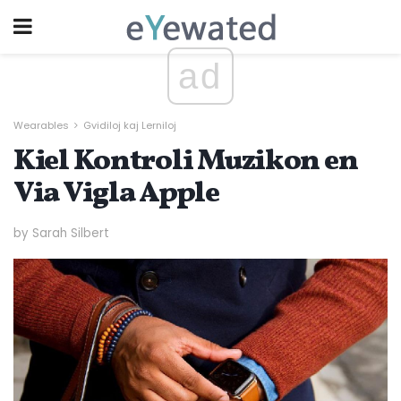
ad
Wearables
Gvidiloj kaj Lerniloj
Kiel Kontroli Muzikon en
Via Vigla Apple
by Sarah Silbert