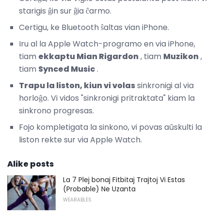
starigis ĝin sur ĝia ĉarmo.
Certigu, ke Bluetooth ŝaltas vian iPhone.
Iru al la Apple Watch-programo en via iPhone,
tiam
ekkaptu Mian Rigardon
, tiam
Muzikon
,
tiam
Synced Music
.
Trapu la liston, kiun vi volas
sinkronigi al via
horloĝo. Vi vidos "sinkronigi pritraktata" kiam la
sinkrono progresas.
Fojo kompletigata la sinkono, vi povas aŭskulti la
liston rekte sur via Apple Watch.
Alike posts
La 7 Plej bonaj Fitbitaj Trajtoj Vi Estas
(Probable) Ne Uzanta
WEARABLES