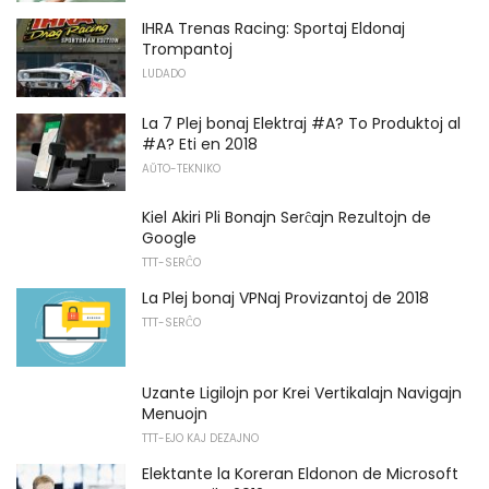
IHRA Trenas Racing: Sportaj Eldonaj
Trompantoj
LUDADO
La 7 Plej bonaj Elektraj #A? To Produktoj al
#A? Eti en 2018
AŬTO-TEKNIKO
Kiel Akiri Pli Bonajn Serĉajn Rezultojn de
Google
TTT-SERĈO
La Plej bonaj VPNaj Provizantoj de 2018
TTT-SERĈO
Uzante Ligilojn por Krei Vertikalajn Navigajn
Menuojn
TTT-EJO KAJ DEZAJNO
Elektante la Koreran Eldonon de Microsoft