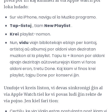
preta por iri kaj kunmeti al via Apple Watch por
loka ludado:
Sur via iPhone, navigu al la Muzika programo.
Tap-listoj
, tiam
New Playlist
.
Krei
playlist-nomon.
Nun,
vidu
viajn bibliotekajn eblojn per kantoj,
artistoj aŭ albumoj por aldoni vian deziratan
muzikon al la playlist. Tapu la + ikonon por aldoni
ajnajn deziritajn aŭtoveturejojn Kiam vi faros
aldoni eron, tretu Done. Kaj kiam vi finos krei
playlist, tajpu Done por konservi ĝin.
Unufoje vi kreis liston, vi devas sinkronigi ĝin al
via Apple Watch tiel ke vi povas ludi ĝin rekte de
via pojno. Jen kiel fari tion:
Certiĝu, ke via Vigilo estas postulanta post kiam vi