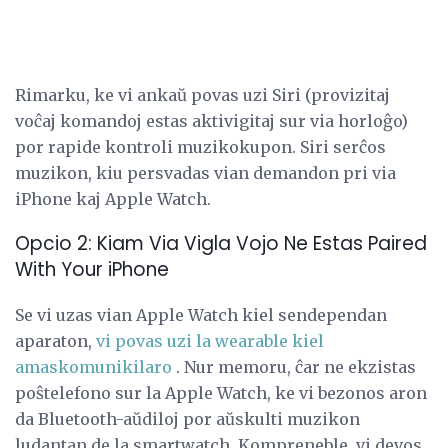
Rimarku, ke vi ankaŭ povas uzi Siri (provizitaj
voĉaj komandoj estas aktivigitaj sur via horloĝo)
por rapide kontroli muzikokupon. Siri serĉos
muzikon, kiu persvadas vian demandon pri via
iPhone kaj Apple Watch.
Opcio 2: Kiam Via Vigla Vojo Ne Estas Paired
With Your iPhone
Se vi uzas vian Apple Watch kiel sendependan
aparaton,
vi povas uzi la wearable kiel
amaskomunikilaro
. Nur memoru, ĉar ne ekzistas
poŝtelefono sur la Apple Watch, ke vi bezonos aron
da Bluetooth-aŭdiloj por aŭskulti muzikon
ludantan de la smartwatch. Kompreneble, vi devos