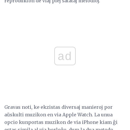
reprodukton de viaj plej ŝatataj melodioj.
ad
Gravas noti, ke ekzistas diversaj manieroj por
aŭskulti muzikon en via Apple Watch. La unua
opcio kunportas muzikon de via iPhone kiam ĝi
estas simila al via horloĝo, dum la dua metodo