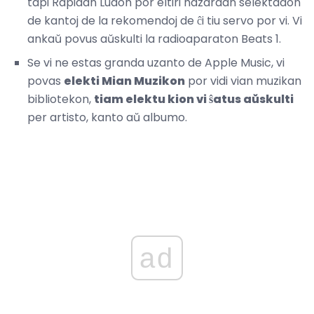
tapi Rapidan Ludon por eltiri hazardan selektadon
de kantoj de la rekomendoj de ĉi tiu servo por vi. Vi
ankaŭ povus aŭskulti la radioaparaton Beats 1.
Se vi ne estas granda uzanto de Apple Music, vi
povas
elekti Mian Muzikon
por vidi vian muzikan
bibliotekon,
tiam elektu kion vi ŝatus aŭskulti
per artisto, kanto aŭ albumo.
ad