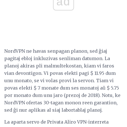
ad
NordVPN ne havas senpagan planon, sed ĝiaj
pagitaj ebloj inkluzivas senliman datumon. La
planoj akiras pli malmultekostan, kiam vi faros
vian devontigon. Vi povas elekti pagi $ 11.95 dum
unu monato, se vi volas provi la servon. Tiam vi
povas elekti $ 7 monate dum ses monatoj aŭ $ 5.75
por monato dum unu jaro (prezoj de 2018). Notu, ke
NordVPN ofertas 30-tagan monon reen garantion,
sed ĝi nur aplikas al siaj labortablaj planoj.
La aparta servo de Privata Aliro VPN-interreta