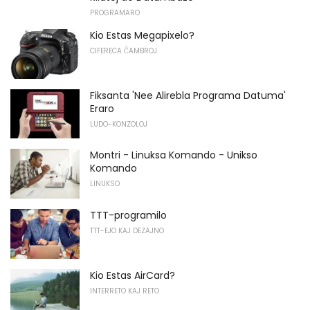
PROGRAMARO
Kio Estas Megapixelo?
CIFERECA ĈAMBROJ
Fiksanta 'Nee Alirebla Programa Datuma'
Eraro
LUDO-KONZOLOJ
Montri - Linuksa Komando - Unikso
Komando
LINUKSO
TTT-programilo
TTT-EJO KAJ DEZAJNO
Kio Estas AirCard?
INTERRETO KAJ RETO