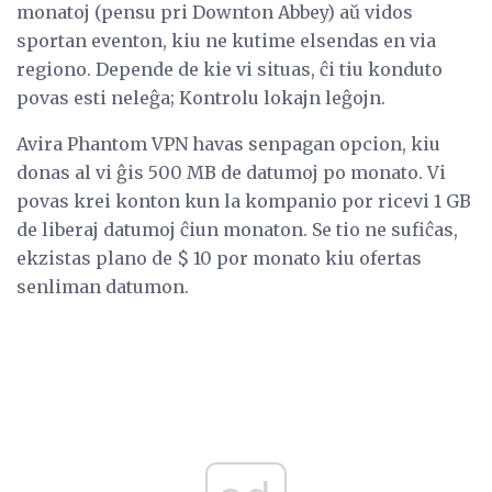
monatoj (pensu pri Downton Abbey) aŭ vidos
sportan eventon, kiu ne kutime elsendas en via
regiono. Depende de kie vi situas, ĉi tiu konduto
povas esti neleĝa; Kontrolu lokajn leĝojn.
Avira Phantom VPN havas senpagan opcion, kiu
donas al vi ĝis 500 MB de datumoj po monato. Vi
povas krei konton kun la kompanio por ricevi 1 GB
de liberaj datumoj ĉiun monaton. Se tio ne sufiĉas,
ekzistas plano de $ 10 por monato kiu ofertas
senliman datumon.