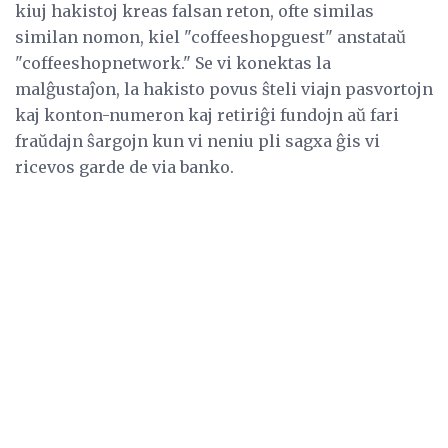
kiuj hakistoj kreas falsan reton, ofte similas
similan nomon, kiel "coffeeshopguest" anstataŭ
"coffeeshopnetwork." Se vi konektas la
malĝustaĵon, la hakisto povus ŝteli viajn pasvortojn
kaj konton-numeron kaj retiriĝi fundojn aŭ fari
fraŭdajn ŝargojn kun vi neniu pli sagxa ĝis vi
ricevos garde de via banko.