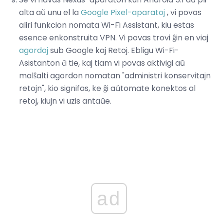
alta aŭ unu el la
Google Pixel-aparatoj
, vi povas
aliri funkcion nomata Wi-Fi Assistant, kiu estas
esence enkonstruita VPN. Vi povas trovi ĝin en viaj
agordoj
sub Google kaj Retoj. Ebligu Wi-Fi-
Asistanton ĉi tie, kaj tiam vi povas aktivigi aŭ
malŝalti agordon nomatan "administri konservitajn
retojn", kio signifas, ke ĝi aŭtomate konektos al
retoj, kiujn vi uzis antaŭe.
ad