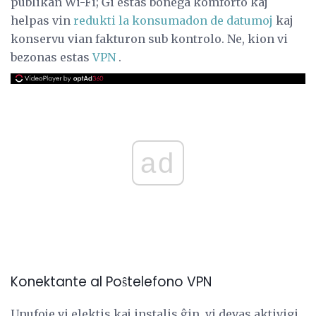
publikan Wi-Fi; Ĝi estas bonega komforto kaj
helpas vin
redukti la konsumadon de datumoj
kaj
konservu vian fakturon sub kontrolo. Ne, kion vi
bezonas estas
VPN
.
ad
Konektante al Poŝtelefono VPN
Unufoje vi elektis kaj instalis ĝin, vi devas aktivigi