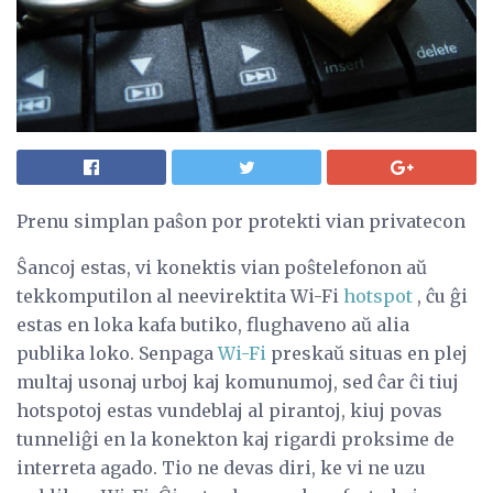
Prenu simplan paŝon por protekti vian privatecon
Ŝancoj estas, vi konektis vian poŝtelefonon aŭ
tekkomputilon al neevirektita Wi-Fi
hotspot
, ĉu ĝi
estas en loka kafa butiko, flughaveno aŭ alia
publika loko. Senpaga
Wi-Fi
preskaŭ situas en plej
multaj usonaj urboj kaj komunumoj, sed ĉar ĉi tiuj
hotspotoj estas vundeblaj al pirantoj, kiuj povas
tunneliĝi en la konekton kaj rigardi proksime de
interreta agado. Tio ne devas diri, ke vi ne uzu