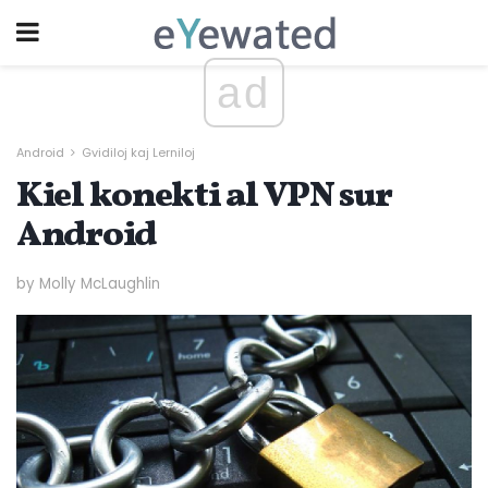
ad
Android
Gvidiloj kaj Lerniloj
Kiel konekti al VPN sur
Android
by Molly McLaughlin