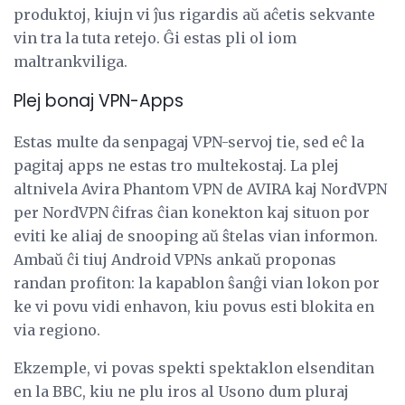
produktoj, kiujn vi ĵus rigardis aŭ aĉetis sekvante
vin tra la tuta retejo. Ĝi estas pli ol iom
maltrankviliga.
Plej bonaj VPN-Apps
Estas multe da senpagaj VPN-servoj tie, sed eĉ la
pagitaj apps ne estas tro multekostaj. La plej
altnivela Avira Phantom VPN de AVIRA kaj NordVPN
per NordVPN ĉifras ĉian konekton kaj situon por
eviti ke aliaj de snooping aŭ ŝtelas vian informon.
Ambaŭ ĉi tiuj Android VPNs ankaŭ proponas
randan profiton: la kapablon ŝanĝi vian lokon por
ke vi povu vidi enhavon, kiu povus esti blokita en
via regiono.
Ekzemple, vi povas spekti spektaklon elsenditan
en la BBC, kiu ne plu iros al Usono dum pluraj