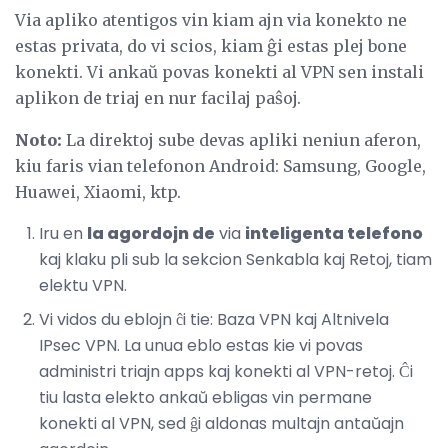
Via apliko atentigos vin kiam ajn via konekto ne
estas privata, do vi scios, kiam ĝi estas plej bone
konekti. Vi ankaŭ povas konekti al VPN sen instali
aplikon de triaj en nur facilaj paŝoj.
Noto:
La direktoj sube devas apliki neniun aferon,
kiu faris vian telefonon Android: Samsung, Google,
Huawei, Xiaomi, ktp.
Iru en
la agordojn de
via
inteligenta telefono
kaj klaku pli sub la sekcion Senkabla kaj Retoj, tiam
elektu VPN.
Vi vidos du eblojn ĉi tie: Baza VPN kaj Altnivela
IPsec VPN. La unua eblo estas kie vi povas
administri triajn apps kaj konekti al VPN-retoj. Ĉi
tiu lasta elekto ankaŭ ebligas vin permane
konekti al VPN, sed ĝi aldonas multajn antaŭajn