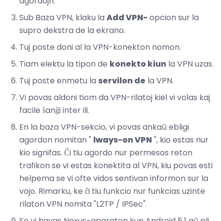
agordojn.
Sub Baza VPN, klaku la
Add VPN-
opcion sur la
supro dekstra de la ekrano.
Tuj poste doni al la VPN-konekton nomon.
Tiam elektu la tipon de
konekto kiun
la VPN uzas.
Tuj poste enmetu la
servilon de
la VPN.
Vi povas aldoni tiom da VPN-rilatoj kiel vi volas kaj
facile ŝanĝi inter ili.
En la baza VPN-sekcio, vi povas ankaŭ ebligi
agordon nomitan "
lways-on VPN
", kio estas nur
kio signifas. Ĉi tiu agordo nur permesos reton
trafikon se vi estas konektita al VPN, kiu povas esti
helpema se vi ofte vidos sentivan informon sur la
vojo. Rimarku, ke ĉi tiu funkcio nur funkcias uzinte
rilaton VPN nomita "L2TP / IPSec".
Se vi havas Nexus-aparaton kun Android 5.1 aŭ pli