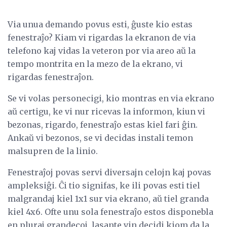
Via unua demando povus esti, ĝuste kio estas
fenestraĵo? Kiam vi rigardas la ekranon de via
telefono kaj vidas la veteron por via areo aŭ la
tempo montrita en la mezo de la ekrano, vi
rigardas fenestraĵon.
Se vi volas personecigi, kio montras en via ekrano
aŭ certigu, ke vi nur ricevas la informon, kiun vi
bezonas, rigardo, fenestraĵo estas kiel fari ĝin.
Ankaŭ vi bezonos, se vi decidas instali temon
malsupren de la linio.
Fenestraĵoj povas servi diversajn celojn kaj povas
ampleksiĝi. Ĉi tio signifas, ke ili povas esti tiel
malgrandaj kiel 1x1 sur via ekrano, aŭ tiel granda
kiel 4x6. Ofte unu sola fenestraĵo estos disponebla
en pluraj grandecoj, lasante vin decidi kiom da la