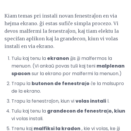
Kiam temas pri instali novan fenestraĵon en via
hejma ekrano. ĝi estas sufiĉe simpla procezo. Vi
devos malfermi la fenestraĵon, kaj tiam elektu la
specifan aplikon kaj la grandecon, kiun vi volas
instali en via ekrano.
Tuŝu kaj tenu la
ekranon
ĝis ĝi malfermos la
menuon. (Vi ankaŭ povas tuŝi kaj teni
malplenan
spacon
sur la ekrano por malfermi la menuon.)
Trapu la
butonon de fenestraĵo
ĉe la malsupro
de la ekrano.
Trapu la fenestraĵon, kiun vi
volas instali
l.
Tuŝu kaj tenu la
grandecon de fenestraĵo, kiun
vi volas instali.
Trenu kaj
malfiksi la kradon
, kie vi volas, ke ĝi