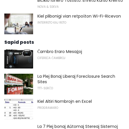
Biciklo Itinero Tostisto: Enreta Kurso Kreinto
NOVA & SEKVA
Kiel plibonigi vian retpoŝton Wi-Fi-Ricevon
INTERRETO KAJ RETO
Sapid posts
Ĉambro Eraro Mesaĝoj
CIFERECA ĈAMBROJ
La Plej Bonaj Liberaj Foreclosure Search
Sites
TTT-SERĈO
Kiel Altiri Nombrojn en Excel
PROGRAMARO
La 7 Plej bonaj Aŭtomaj Stereaj Sistemoj