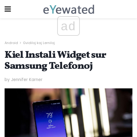
ad
Android
Gvidiloj kaj Lerniloj
Kiel Instali Widget sur
Samsung Telefonoj
by Jennifer Karner