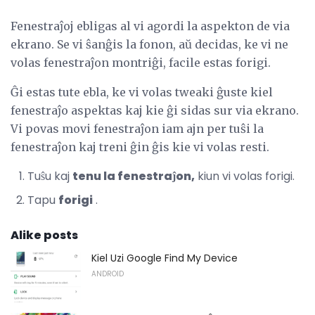
Fenestraĵoj ebligas al vi agordi la aspekton de via
ekrano. Se vi ŝanĝis la fonon, aŭ decidas, ke vi ne
volas fenestraĵon montriĝi, facile estas forigi.
Ĝi estas tute ebla, ke vi volas tweaki ĝuste kiel
fenestraĵo aspektas kaj kie ĝi sidas sur via ekrano.
Vi povas movi fenestraĵon iam ajn per tuŝi la
fenestraĵon kaj treni ĝin ĝis kie vi volas resti.
Tuŝu kaj
tenu la fenestraĵon,
kiun vi volas forigi.
Tapu
forigi
.
Alike posts
Kiel Uzi Google Find My Device
ANDROID