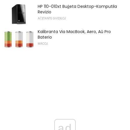
HP 110-010xt Buĝeta Desktop-Komputila
Revizio
AĈETANTE GVIDILOJ
Kalibranta Via MacBook, Aero, Aŭ Pro
Baterio
MACOJ
ad