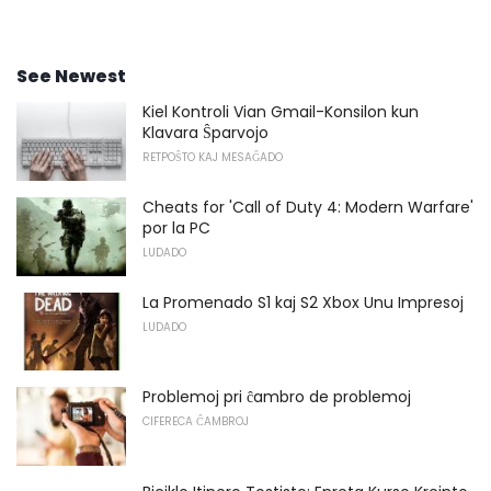
See Newest
Kiel Kontroli Vian Gmail-Konsilon kun
Klavara Ŝparvojo
RETPOŜTO KAJ MESAĜADO
Cheats for 'Call of Duty 4: Modern Warfare'
por la PC
LUDADO
La Promenado S1 kaj S2 Xbox Unu Impresoj
LUDADO
Problemoj pri ĉambro de problemoj
CIFERECA ĈAMBROJ