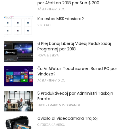
por Aĉeti en 2018 por Sub $ 200
AĈETANTE GVIDILOJ
Kio estas MSR-dosiero?
VINDOZO
6 Plej bonaj Liberaj Videaj Redaktadaj
Programoj por 2018
NOVA & SEKVA
Ĉu Vi Aĉetus Touchscreen Based PC por
Vindozo?
AĈETANTE GVIDILOJ
5 Produktivecoj por Administri Taskojn
Enreta
PROGRAMARO & PROGRAMOJ
Gvidilo al Videocámara Trajtoj
CIFERECA ĈAMBROJ