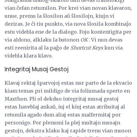
Malgranda dialog-skatolo nun devas translokigi
vian ĉefan retumilon. Por krei vian novan klavaron,
unue, premu la ŝlosilon aŭ ŝlosilojn, kiujn vi
deziras. Je ĉi tiu punkto, via nova ŝlosila kombinaĵo
estu videbla ene de la dialogo. Fojo kontentigita per
via aldono, alklaku la butonon
OK
. Vi nun devas
esti reenirita al la paĝo de
Shortcut Keys
kun via
videbla klara klavo.
Integritaj Musaj Gestoj
Klavaj rektaj ŝparvojoj estas nur parto de la ekvacio
kiam temas pri mildigo de via foliumada sperto en
Maxthon. Pli ol dekduo integritaj musaj gestoj
estas haveblaj ankaŭ, iuj el kiuj estas atribuitaj al
retumila agado dum aliaj estas malfermitaj por
personigo. Por plenumi la plej multajn musajn
gestojn, dekstra klaku kaj rapide trenu vian muson