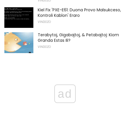
VINDOZO
Kiel Fix 'PXE-E61: Duona Provo Malsukceso,
Kontroli Kablon' Eraro
VINDOZO
Terabytoj, Gigabajtoj, & Petabajtoj: Kiom
Granda Estas Ili?
VINDOZO
ad