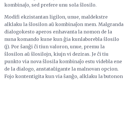
kombinaĵo, sed prefere unu sola ŝlosilo.
Modifi ekzistantan ligilon, unue, maldekstre
alklaku la ŝlosilon aŭ kombinaĵon mem. Malgranda
dialogokesto aperos enhavanta la nomon de la
nuna komando kune kun ĝia kunlaborebla ŝlosilo
(j). Por ŝanĝi ĉi tiun valoron, unue, premu la
ŝlosilon aŭ ŝlosilojn, kiujn vi deziras. Je ĉi tiu
punkto via nova ŝlosila kombinaĵo estu videbla ene
de la dialogo, anstataŭigante la malnovan opcion.
Fojo kontentigita kun via ŝanĝo, alklaku la butonon