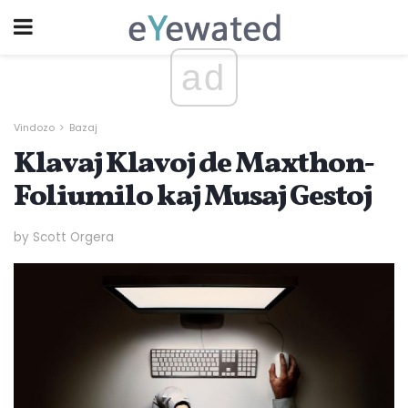
ad
Vindozo
Bazaj
Klavaj Klavoj de Maxthon-
Foliumilo kaj Musaj Gestoj
by Scott Orgera