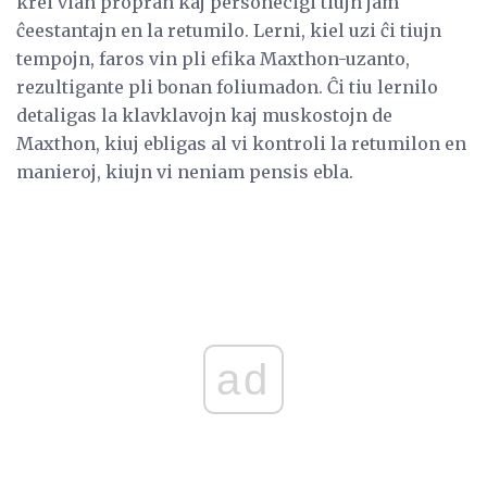
krei vian propran kaj personecigi tiujn jam
ĉeestantajn en la retumilo. Lerni, kiel uzi ĉi tiujn
tempojn, faros vin pli efika Maxthon-uzanto,
rezultigante pli bonan foliumadon. Ĉi tiu lernilo
detaligas la klavklavojn kaj muskostojn de
Maxthon, kiuj ebligas al vi kontroli la retumilon en
manieroj, kiujn vi neniam pensis ebla.
ad