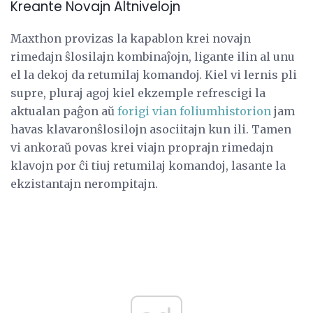
Kreante Novajn Altnivelojn
Maxthon provizas la kapablon krei novajn
rimedajn ŝlosilajn kombinaĵojn, ligante ilin al unu
el la dekoj da retumilaj komandoj. Kiel vi lernis pli
supre, pluraj agoj kiel ekzemple refrescigi la
aktualan paĝon aŭ
forigi vian foliumhistorion
jam
havas klavaronŝlosilojn asociitajn kun ili. Tamen
vi ankoraŭ povas krei viajn proprajn rimedajn
klavojn por ĉi tiuj retumilaj komandoj, lasante la
ekzistantajn nerompitajn.