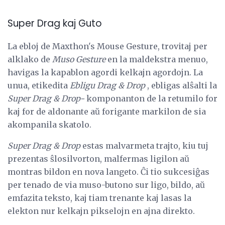
Super Drag kaj Guto
La ebloj de Maxthon's Mouse Gesture, trovitaj per
alklako de
Muso Gesture
en la maldekstra menuo,
havigas la kapablon agordi kelkajn agordojn. La
unua, etikedita
Ebligu Drag & Drop
, ebligas alŝalti la
Super Drag & Drop-
komponanton de la retumilo for
kaj for de aldonante aŭ forigante markilon de sia
akompanila skatolo.
Super Drag & Drop
estas malvarmeta trajto, kiu tuj
prezentas ŝlosilvorton, malfermas ligilon aŭ
montras bildon en nova langeto. Ĉi tio sukcesiĝas
per tenado de via muso-butono sur ligo, bildo, aŭ
emfazita teksto, kaj tiam trenante kaj lasas la
elekton nur kelkajn pikselojn en ajna direkto.