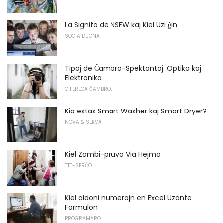
La Signifo de NSFW kaj Kiel Uzi ĝin
SOCIA DUONA
Tipoj de Ĉambro-Spektantoj: Optika kaj
Elektronika
CIFERECA ĈAMBROJ
Kio estas Smart Washer kaj Smart Dryer?
NOVA & SEKVA
Kiel Zombi-pruvo Via Hejmo
TTT-SERĈO
Kiel aldoni numerojn en Excel Uzante
Formulon
PROGRAMARO