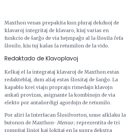
Maxthon venas prepakita kun pluraj dekduoj de
klavaroj integritaj de klavaro, kiuj varias en
funkcio de ŝarĝo de via hejmpaĝo al la ŝlosila ĉefa
ŝlosilo, kiu tuj kaŝas la retumilon de la vido.
Redaktado de Klavoplavoj
Kelkaj el la integrataj klavaroj de Maxthon estas
redakteblaj, dum aliaj estas ŝlositaj de ŝanĝo. La
kapablo krei viajn proprajn rimedajn klavojn
ankaŭ provizas, asignante la kombinojn de via
elekto por antaŭordigi agordojn de retumilo.
Por aliri la Interfacan Ŝlosilvorton, unue alklaku la
butonon de Maxthon-
Menuo
; reprezentita de tri
rompitaj linioj kaj lokitaj en la supra dekstra