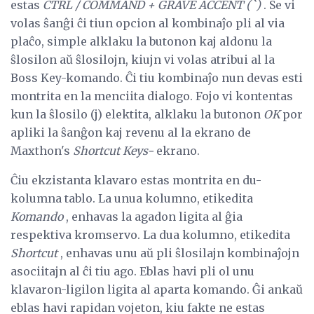
estas
CTRL / COMMAND + GRAVE ACCENT (`)
. Se vi
volas ŝanĝi ĉi tiun opcion al kombinaĵo pli al via
plaĉo, simple alklaku la butonon kaj aldonu la
ŝlosilon aŭ ŝlosilojn, kiujn vi volas atribui al la
Boss Key-komando. Ĉi tiu kombinaĵo nun devas esti
montrita en la menciita dialogo. Fojo vi kontentas
kun la ŝlosilo (j) elektita, alklaku la butonon
OK
por
apliki la ŝanĝon kaj revenu al la ekrano de
Maxthon's
Shortcut Keys-
ekrano.
Ĉiu ekzistanta klavaro estas montrita en du-
kolumna tablo. La unua kolumno, etikedita
Komando
, enhavas la agadon ligita al ĝia
respektiva kromservo. La dua kolumno, etikedita
Shortcut
, enhavas unu aŭ pli ŝlosilajn kombinaĵojn
asociitajn al ĉi tiu ago. Eblas havi pli ol unu
klavaron-ligilon ligita al aparta komando. Ĝi ankaŭ
eblas havi rapidan vojeton, kiu fakte ne estas