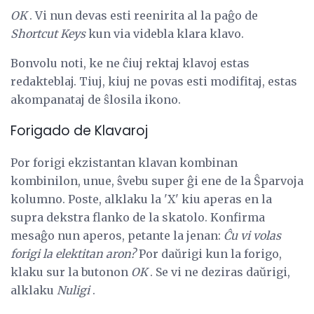
OK
. Vi nun devas esti reenirita al la paĝo de
Shortcut Keys
kun via videbla klara klavo.
Bonvolu noti, ke ne ĉiuj rektaj klavoj estas
redakteblaj. Tiuj, kiuj ne povas esti modifitaj, estas
akompanataj de ŝlosila ikono.
Forigado de Klavaroj
Por forigi ekzistantan klavan kombinan
kombinilon, unue, ŝvebu super ĝi ene de la Ŝparvoja
kolumno. Poste, alklaku la 'X' kiu aperas en la
supra dekstra flanko de la skatolo. Konfirma
mesaĝo nun aperos, petante la jenan:
Ĉu vi volas
forigi la elektitan aron?
Por daŭrigi kun la forigo,
klaku sur la butonon
OK
. Se vi ne deziras daŭrigi,
alklaku
Nuligi
.