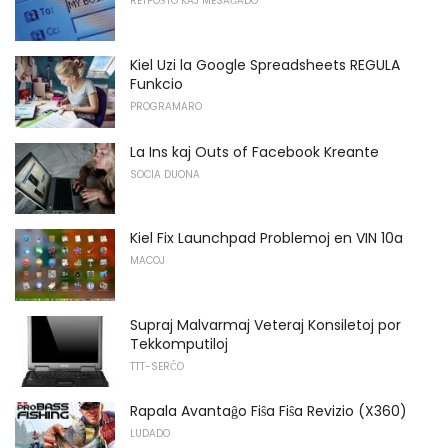
RETPOŜTO KAJ MESAĜADO
Kiel Uzi la Google Spreadsheets REGULA
Funkcio
PROGRAMARO
La Ins kaj Outs of Facebook Kreante
SOCIA DUONA
Kiel Fix Launchpad Problemoj en VIN 10a
MACOJ
Supraj Malvarmaj Veteraj Konsiletoj por
Tekkomputiloj
TTT-SERĈO
Rapala Avantaĝo Fiŝa Fiŝa Revizio (X360)
LUDADO