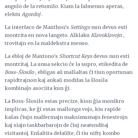
angulo de la retumilo. Kiam la falmenuo aperas,
elektu
Agordoj
.
La interfaco de Maxthon's
Settings
nun devus esti
montrita en nova langeto. Alklaku
Klavoklavojn
,
trovitajn en la maldekstra menuo.
La ebloj de Maxtono's
Shortcut Keys
devus nun esti
montritaj. La unua sekcio ĉe la supro, etikedita de
Boss-Ŝlosilo
, ebligas aŭ malŝaltas ĉi tiun oportunan
rapidtrajnon kaj ankaŭ modifas la ŝlosila
kombinaĵo asociita kun ĝi.
La Boss-Ŝlosilo estas precize, kion ĝia monikro
implicas, ke ĝi estas mallonga vojo, kiu rapide
kaŝas ĉiujn malfermajn maksimumajn fenestrojn
kaj siajn taskbarbarojn de ĉiuj neatenditaj
vizitantoj. Enŝaltita defaŭlte, ĉi tiu nifty kombo