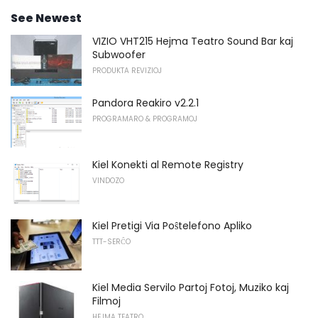
See Newest
VIZIO VHT215 Hejma Teatro Sound Bar kaj
Subwoofer
PRODUKTA REVIZIOJ
Pandora Reakiro v2.2.1
PROGRAMARO & PROGRAMOJ
Kiel Konekti al Remote Registry
VINDOZO
Kiel Pretigi Via Poŝtelefono Apliko
TTT-SERĈO
Kiel Media Servilo Partoj Fotoj, Muziko kaj
Filmoj
HEJMA TEATRO