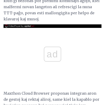
kiun ĝi bezonas por plenumi komunajn agojn, kiel
malfermi novan langeton aŭ refrescigi la nuna
TTT-paĝo, povas esti mallongigita per helpo de
klavaroj kaj musoj.
ad
Maxthon Cloud Browser proponas integran aron
de gestoj kaj rektaj aliroj, same kiel la kapablo por