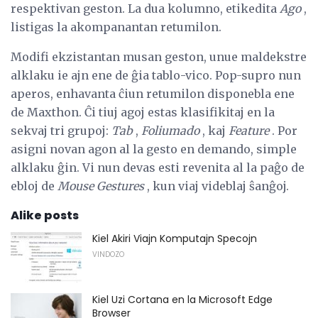
respektivan geston. La dua kolumno, etikedita
Ago
,
listigas la akompanantan retumilon.
Modifi ekzistantan musan geston, unue maldekstre
alklaku ie ajn ene de ĝia tablo-vico. Pop-supro nun
aperos, enhavanta ĉiun retumilon disponebla ene
de Maxthon. Ĉi tiuj agoj estas klasifikitaj en la
sekvaj tri grupoj:
Tab
,
Foliumado
, kaj
Feature
. Por
asigni novan agon al la gesto en demando, simple
alklaku ĝin. Vi nun devas esti revenita al la paĝo de
ebloj de
Mouse Gestures
, kun viaj videblaj ŝanĝoj.
Alike posts
Kiel Akiri Viajn Komputajn Specojn
VINDOZO
Kiel Uzi Cortana en la Microsoft Edge
Browser