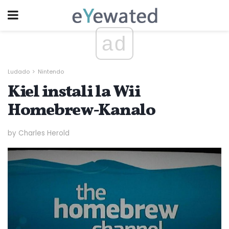
ad
Ludado
Nintendo
Kiel instali la Wii
Homebrew-Kanalo
by Charles Herold