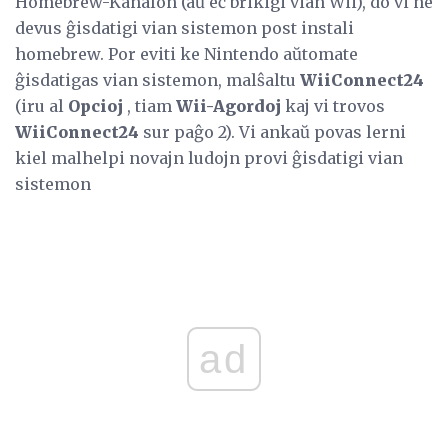
Homebrew-Kanalon (aŭ eĉ brikigi vian Wii), do vi ne
devus ĝisdatigi vian sistemon post instali
homebrew. Por eviti ke Nintendo aŭtomate
ĝisdatigas vian sistemon, malŝaltu
WiiConnect24
(iru al
Opcioj
, tiam
Wii-Agordoj
kaj vi trovos
WiiConnect24
sur paĝo 2). Vi ankaŭ povas lerni
kiel malhelpi novajn ludojn provi ĝisdatigi vian
sistemon
ad