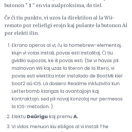
butonon "
1
" en via malproksima, do tiel.
Ĉe ĉi tiu punkto, vi uzos la direktilon al la Wii-
remoto por reliefigi erojn kaj puŝante la butonon Al
por elekti ilin.
Ekrano aperos al vi, ĉu la homebrew-elementoj,
kiujn vi volas instali, povas esti instalitaj. Ĉi tiu
gvidilo supozas, ke ili povas esti. (Se vi havas pli
malnovan Wii kaj uzas la literon de la litero, vi
povas esti elektita inter instalado de BootMii kiel
boot2 aŭ iOS. La dosiero Readme inkluzivita kun
Letterbomb klarigas la avantaĝojn kaj
kontraktojn, sed pli novaj konzoloj nur permesos
la IOS-metodon. )
Elektu
Daŭrigu
kaj premu
A.
Vi vidos menuon kiu ebligos al vi instali The