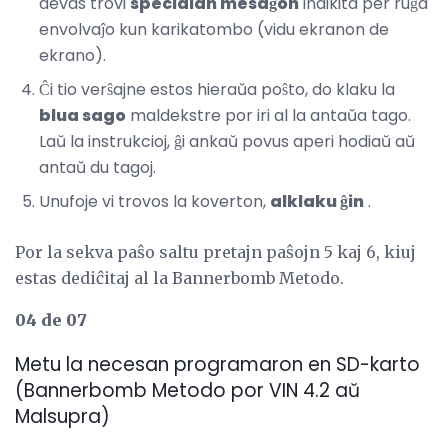
devas trovi
specialan mesaĝon
indikita per ruĝa
envolvaĵo kun karikatombo (vidu ekranon de
ekrano).
Ĉi tio verŝajne estos hieraŭa poŝto, do klaku la
blua sago
maldekstre por iri al la antaŭa tago.
Laŭ la instrukcioj, ĝi ankaŭ povus aperi hodiaŭ aŭ
antaŭ du tagoj.
Unufoje vi trovos la koverton,
alklaku ĝin
.
Por la sekva paŝo saltu pretajn paŝojn 5 ​​kaj 6, kiuj
estas dediĉitaj al la Bannerbomb Metodo.
04 de 07
Metu la necesan programaron en SD-karto
(Bannerbomb Metodo por VIN 4.2 aŭ
Malsupra)