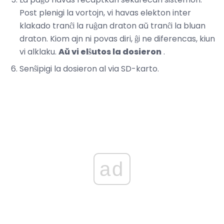
Post plenigi la vortojn, vi havas elekton inter
klakado tranĉi la ruĝan draton aŭ tranĉi la bluan
draton. Kiom ajn ni povas diri, ĝi ne diferencas, kiun
vi alklaku.
Aŭ vi elŝutos la dosieron
.
Senŝipigi la dosieron al via SD-karto.
ad