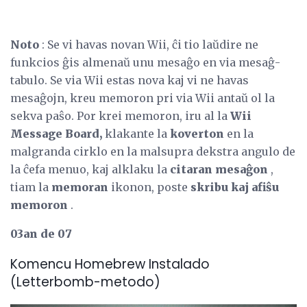
Noto
: Se vi havas novan Wii, ĉi tio laŭdire ne
funkcios ĝis almenaŭ unu mesaĝo en via mesaĝ-
tabulo. Se via Wii estas nova kaj vi ne havas
mesaĝojn, kreu memoron pri via Wii antaŭ ol la
sekva paŝo. Por krei memoron, iru al la
Wii
Message Board,
klakante la
koverton
en la
malgranda cirklo en la malsupra dekstra angulo de
la ĉefa menuo, kaj alklaku la
citaran mesaĝon
,
tiam la
memoran
ikonon, poste
skribu kaj afiŝu
memoron
.
03an de 07
Komencu Homebrew Instalado
(Letterbomb-metodo)