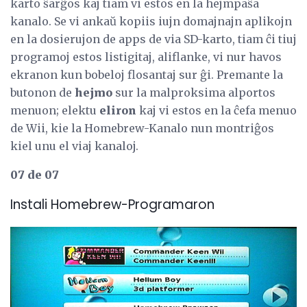
karto ŝarĝos kaj tiam vi estos en la hejmpaŝa
kanalo. Se vi ankaŭ kopiis iujn domajnajn aplikojn
en la dosierujon de apps de via SD-karto, tiam ĉi tiuj
programoj estos listigitaj, aliflanke, vi nur havos
ekranon kun bobeloj flosantaj sur ĝi. Premante la
butonon de
hejmo
sur la malproksima alportos
menuon; elektu
eliron
kaj vi estos en la ĉefa menuo
de Wii, kie la Homebrew-Kanalo nun montriĝos
kiel unu el viaj kanaloj.
07 de 07
Instali Homebrew-Programaron