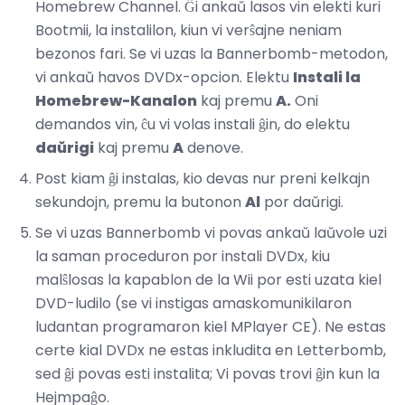
Homebrew Channel. Ĝi ankaŭ lasos vin elekti kuri
Bootmii, la instalilon, kiun vi verŝajne neniam
bezonos fari. Se vi uzas la Bannerbomb-metodon,
vi ankaŭ havos DVDx-opcion. Elektu
Instali la
Homebrew-Kanalon
kaj premu
A.
Oni
demandos vin, ĉu vi volas instali ĝin, do elektu
daŭrigi
kaj premu
A
denove.
Post kiam ĝi instalas, kio devas nur preni kelkajn
sekundojn, premu la butonon
Al
por daŭrigi.
Se vi uzas Bannerbomb vi povas ankaŭ laŭvole uzi
la saman proceduron por instali DVDx, kiu
malŝlosas la kapablon de la Wii por esti uzata kiel
DVD-ludilo (se vi instigas amaskomunikilaron
ludantan programaron kiel MPlayer CE). Ne estas
certe kial DVDx ne estas inkludita en Letterbomb,
sed ĝi povas esti instalita; Vi povas trovi ĝin kun la
Hejmpaĝo.