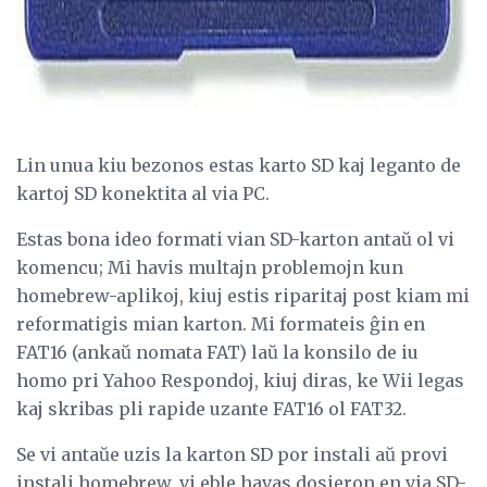
Lin unua kiu bezonos estas karto SD kaj leganto de
kartoj SD konektita al via PC.
Estas bona ideo formati vian SD-karton antaŭ ol vi
komencu; Mi havis multajn problemojn kun
homebrew-aplikoj, kiuj estis riparitaj post kiam mi
reformatigis mian karton. Mi formateis ĝin en
FAT16 (ankaŭ nomata FAT) laŭ la konsilo de iu
homo pri Yahoo Respondoj, kiuj diras, ke Wii legas
kaj skribas pli rapide uzante FAT16 ol FAT32.
Se vi antaŭe uzis la karton SD por instali aŭ provi
instali homebrew, vi eble havas dosieron en via SD-