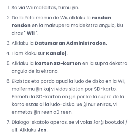
Se via Wii malŝaltas, turnu ĝin.
De la ĉefa menuo de Wii, alklaku la
rondan
rondon
en la malsupera maldekstra angulo, kiu
diras "
Wii
".
Alklaku la
Datumaran Administradon.
Tiam klaku sur
Kanaloj
.
Alklaku la
karton SD-karton
en la supra dekstra
angulo de la ekrano.
Ekzistas eta pordo apud la ludo de disko en la Wii,
malfermu ĝin kaj vi vidos sloton por SD-karto.
Enmetu la SD-karton en ĝin por ke la supro de la
karto estas al la ludo-disko. Se ĝi nur eniras, vi
enmetas ĝin reen aŭ reen.
Dialogo-skatolo aperos, se vi volas ŝarĝi boot.dol /
elf. Alklaku
Jes
.