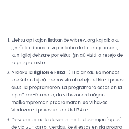
Elektu aplikaĵon listitan ĉe wibrew.org kaj alklaku
ĝin. Ĉi tio donos al vi priskribo de la programaro,
kun ligiloj dekstre por elŝuti ĝin aŭ viziti la retejo de
la programisto.
Alklaku la
ligilon elŝuta
. Ĉi tio ankaŭ komencos
la elŝuton tuj aŭ prenos vin al retejo, el kiu vi povas
elŝuti la programaron. La programaro estos en la
zip aŭ rar-formato, do vi bezonos taŭgan
malkompreman programaron. Se vi havas
Vindozon vi povas uzi ion kiel IZArc.
Descomprimu la dosieron en la dosierujon "apps"
de via SD-karto. Certigu, ke ĝi estas en sia propra