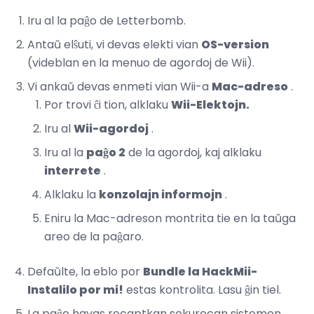
Iru al la paĝo de Letterbomb.
Antaŭ elŝuti, vi devas elekti vian
OS-version
(videblan en la menuo de agordoj de Wii).
Vi ankaŭ devas enmeti vian Wii-a
Mac-adreso
.
Por trovi ĉi tion, alklaku
Wii-Elektojn.
Iru al
Wii-agordoj
.
Iru al la
paĝo 2
de la agordoj, kaj alklaku
interrete
.
Alklaku la
konzolajn informojn
.
Eniru la Mac-adreson montrita tie en la taŭga
areo de la paĝaro.
Defaŭlte, la eblo por
Bundle la HackMii-
Instalilo por mi!
estas kontrolita. Lasu ĝin tiel.
La paĝo havas recaptkan sekurecan sistemon.