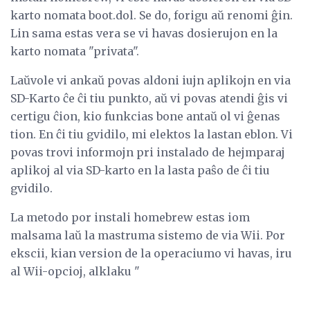
karto nomata boot.dol. Se do, forigu aŭ renomi ĝin.
Lin sama estas vera se vi havas dosierujon en la
karto nomata "privata".
Laŭvole vi ankaŭ povas aldoni iujn aplikojn en via
SD-Karto ĉe ĉi tiu punkto, aŭ vi povas atendi ĝis vi
certigu ĉion, kio funkcias bone antaŭ ol vi ĝenas
tion. En ĉi tiu gvidilo, mi elektos la lastan eblon. Vi
povas trovi informojn pri instalado de hejmparaj
aplikoj al via SD-karto en la lasta paŝo de ĉi tiu
gvidilo.
La metodo por instali homebrew estas iom
malsama laŭ la mastruma sistemo de via Wii. Por
ekscii, kian version de la operaciumo vi havas, iru
al Wii-opcioj, alklaku "