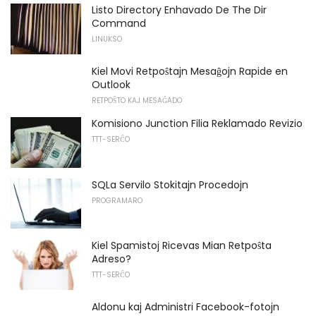
Listo Directory Enhavado De The Dir
Command
LINUKSO
Kiel Movi Retpoŝtajn Mesaĝojn Rapide en
Outlook
RETPOŜTO KAJ MESAĜADO
Komisiono Junction Filia Reklamado Revizio
TTT-SERĈO
SQLa Servilo Stokitajn Procedojn
PROGRAMARO
Kiel Spamistoj Ricevas Mian Retpoŝta
Adreso?
TTT-SERĈO
Aldonu kaj Administri Facebook-fotojn