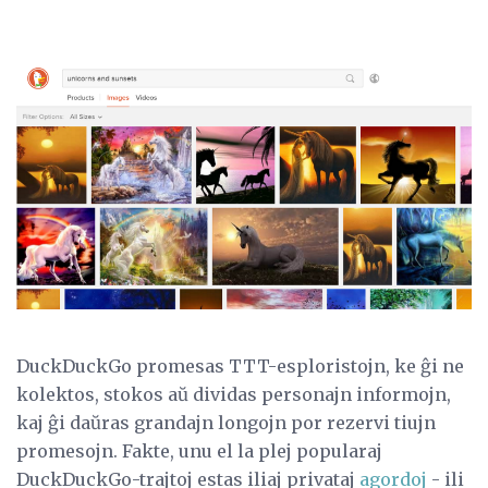
DuckDuckGo promesas TTT-esploristojn, ke ĝi ne
kolektos, stokos aŭ dividas personajn informojn,
kaj ĝi daŭras grandajn longojn por rezervi tiujn
promesojn. Fakte, unu el la plej popularaj
DuckDuckGo-trajtoj estas iliaj privataj
agordoj
- ili