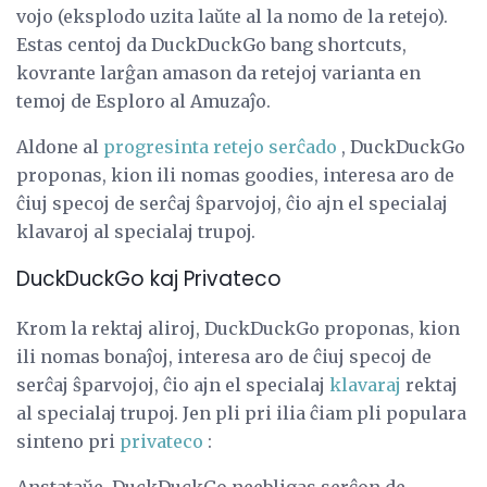
vojo (eksplodo uzita laŭte al la nomo de la retejo).
Estas centoj da DuckDuckGo bang shortcuts,
kovrante larĝan amason da retejoj varianta en
temoj de Esploro al Amuzaĵo.
Aldone al
progresinta retejo serĉado
, DuckDuckGo
proponas, kion ili nomas goodies, interesa aro de
ĉiuj specoj de serĉaj ŝparvojoj, ĉio ajn el specialaj
klavaroj al specialaj trupoj.
DuckDuckGo kaj Privateco
Krom la rektaj aliroj, DuckDuckGo proponas, kion
ili nomas bonaĵoj, interesa aro de ĉiuj specoj de
serĉaj ŝparvojoj, ĉio ajn el specialaj
klavaraj
rektaj
al specialaj trupoj. Jen pli pri ilia ĉiam pli populara
sinteno pri
privateco
: