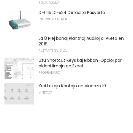
SOCIA DUONA
D-Link DI-524 Defaŭlta Pasvorto
INTERRETO KAJ RETO
La 8 Plej bonaj Plantriaj Aŭdiloj al Aĉeto en
2018
AĈETANTE GVIDILOJ
Uzu Shortcut Keys kaj Ribbon-Opcioj por
aldoni limojn en Excel
PROGRAMARO
Krei Lokajn Kontojn en Vindozo 10
VINDOZO