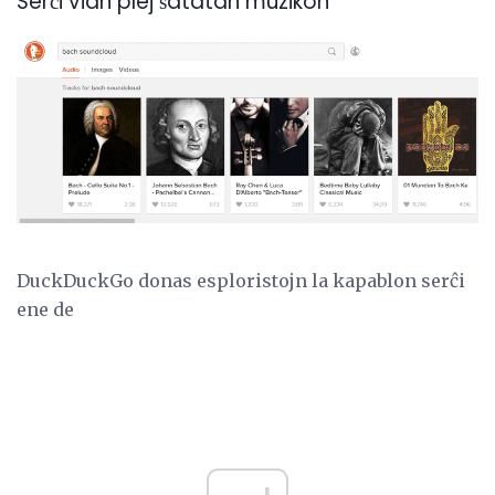
Serĉi vian plej ŝatatan muzikon
DuckDuckGo donas esploristojn la kapablon serĉi
ene de