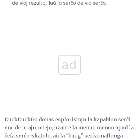
de viaj rezultoj, laŭ la serĉo de via serĉo.
ad
DuckDuckGo donas esploristojn la kapablon serĉi
ene de iu ajn retejo, uzante la menuo menuo apud la
ĉefa serĉo-skatolo, aŭ la "bang" serĉa mallonga