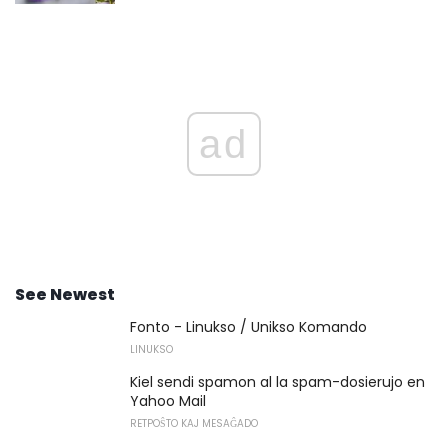
ad
See Newest
Fonto - Linukso / Unikso Komando
LINUKSO
Kiel sendi spamon al la spam-dosierujo en
Yahoo Mail
RETPOŜTO KAJ MESAĜADO