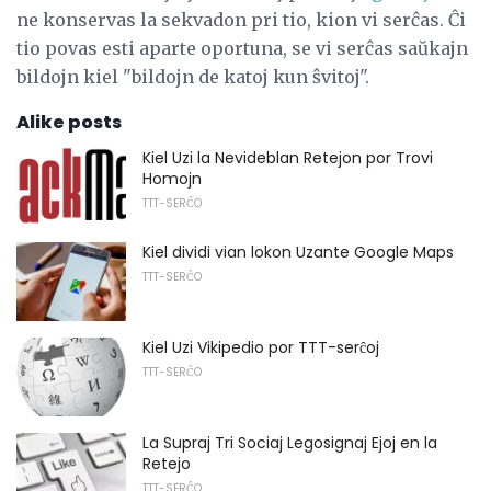
ne konservas la sekvadon pri tio, kion vi serĉas. Ĉi
tio povas esti aparte oportuna, se vi serĉas saŭkajn
bildojn kiel "bildojn de katoj kun ŝvitoj".
Alike posts
Kiel Uzi la Nevideblan Retejon por Trovi
Homojn
TTT-SERĈO
Kiel dividi vian lokon Uzante Google Maps
TTT-SERĈO
Kiel Uzi Vikipedio por TTT-serĉoj
TTT-SERĈO
La Supraj Tri Sociaj Legosignaj Ejoj en la
Retejo
TTT-SERĈO