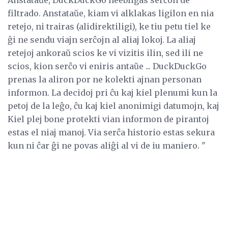
Anstataŭe, DuckDuckGo neebligas serĉon de
filtrado. Anstataŭe, kiam vi alklakas ligilon en nia
retejo, ni trairas (alidirektiligi), ke tiu petu tiel ke
ĝi ne sendu viajn serĉojn al aliaj lokoj. La aliaj
retejoj ankoraŭ scios ke vi vizitis ilin, sed ili ne
scios, kion serĉo vi eniris antaŭe ... DuckDuckGo
prenas la aliron por ne kolekti ajnan personan
informon. La decidoj pri ĉu kaj kiel plenumi kun la
petoj de la leĝo, ĉu kaj kiel anonimigi datumojn, kaj
Kiel plej bone protekti vian informon de pirantoj
estas el niaj manoj. Via serĉa historio estas sekura
kun ni ĉar ĝi ne povas aliĝi al vi de iu maniero. "