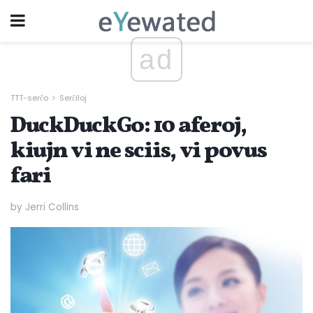
ad
TTT-serĉo
Serĉiloj
DuckDuckGo: 10 aferoj,
kiujn vi ne sciis, vi povus
fari
by Jerri Collins