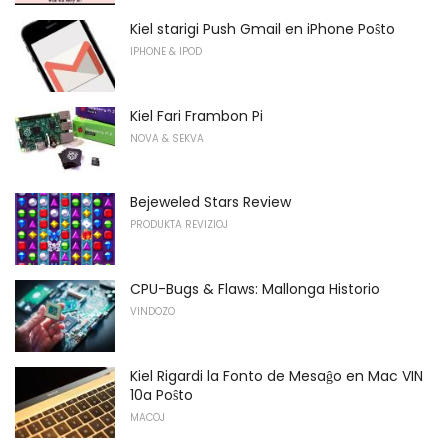
Kiel starigi Push Gmail en iPhone Poŝto
IPHONE & IPOD
Kiel Fari Frambon Pi
NOVA & SEKVA
Bejeweled Stars Review
PRODUKTA REVIZIOJ
CPU-Bugs & Flaws: Mallonga Historio
VINDOZO
Kiel Rigardi la Fonto de Mesaĝo en Mac VIN
10a Poŝto
MACOJ