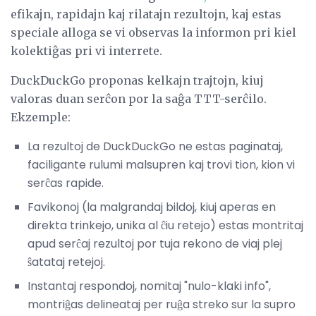
efikajn, rapidajn kaj rilatajn rezultojn, kaj estas
speciale alloga se vi observas la informon pri kiel
kolektiĝas pri vi interrete.
DuckDuckGo proponas kelkajn trajtojn, kiuj
valoras duan serĉon por la saĝa TTT-serĉilo.
Ekzemple:
La rezultoj de DuckDuckGo ne estas paginataj,
faciligante rulumi malsupren kaj trovi tion, kion vi
serĉas rapide.
Favikonoj (la malgrandaj bildoj, kiuj aperas en
direkta trinkejo, unika al ĉiu retejo) estas montritaj
apud serĉaj rezultoj por tuja rekono de viaj plej
ŝatataj retejoj.
Instantaj respondoj, nomitaj "nulo-klaki info",
montriĝas delineataj per ruĝa streko sur la supro