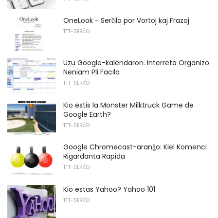
OneLook - Serĉilo por Vortoj kaj Frazoj
TTT-SERĈO
Uzu Google-kalendaron. Interreta Organizo
Neniam Pli Facila
TTT-SERĈO
Kio estis la Monster Milktruck Game de
Google Earth?
TTT-SERĈO
Google Chromecast-aranĝo: Kiel Komenci
Rigardanta Rapida
TTT-SERĈO
Kio estas Yahoo? Yahoo 101
TTT-SERĈO