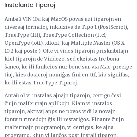
Instalanta Tiparoj
Ambaŭ VIN 10a kaj MacOS povas uzi tiparojn en
diversaj formatoj, inkluzive de Tipo 1 (PostScript),
TrueType (.ttf), TrueType Collection (.ttc),
OpenType (.otf), .dfont, kaj Multiple Master (OS X
10.2 kaj poste ). Ofte vi vidos tiparojn priskribitajn
kiel tiparojn de Vindozo, sed ekzistas tre bona
ŝanco, ke ili funkcios nur bone sur via Mac, precipe
tiuj, kies dosieroj nomiĝas fini en .ttf, kio signifas,
ke ili estas TrueType Tiparoj.
Antaŭ ol vi instalas ajnajn tiparojn, certigu ĉesi
ĉiujn malfermajn aplikojn. Kiam vi instalos
tiparojn, aktivaj apps ne povos vidi la novajn
fontajn rimedojn ĝis ili restariĝos. Finante ĉiujn
malfermajn programojn, vi certigas, ke ajna
programo, kiun vi lanĉos post instali tiparon,