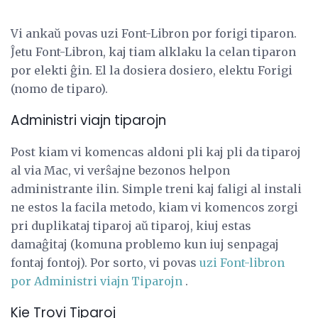
Vi ankaŭ povas uzi Font-Libron por forigi tiparon.
Ĵetu Font-Libron, kaj tiam alklaku la celan tiparon
por elekti ĝin. El la dosiera dosiero, elektu Forigi
(nomo de tiparo).
Administri viajn tiparojn
Post kiam vi komencas aldoni pli kaj pli da tiparoj
al via Mac, vi verŝajne bezonos helpon
administrante ilin. Simple treni kaj faligi al instali
ne estos la facila metodo, kiam vi komencos zorgi
pri duplikataj tiparoj aŭ tiparoj, kiuj estas
damaĝitaj (komuna problemo kun iuj senpagaj
fontaj fontoj). Por sorto, vi povas
uzi Font-libron
por Administri viajn Tiparojn
.
Kie Trovi Tiparoj