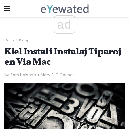
ad
Macoj
Bazaj
Kiel Instali Instalaj Tiparoj
en Via Mac
by Tom Nelson kaj Mary F. O'Connor