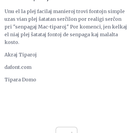
Unu el la plej facilaj manieroj trovi fontojn simple
uzas vian plej ŝatatan serĉilon por realigi serĉon
pri "senpagaj Mac-tiparoj." Por komenci, jen kelkaj
el niaj plej ŝatataj fontoj de senpaga kaj malalta
kosto.
Akraj Tiparoj
dafont.com
Tipara Domo