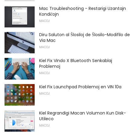
Mac Troubleshooting - Restarigi Uzantajn
Kondiĉojn
MACOJ
Diru Saluton al Ŝlosiloj de Ŝlosilo-Modifilo de
Via Mac
MACOJ
Kiel Fix Vindo X Bluetooth Senkablaj
Problemoj
MACOJ
Kiel Fix Launchpad Problemoj en VIN 10a
MACOJ
Kiel Regrandigi Macan Volumon Kun Disk-
Utileco
MACOJ