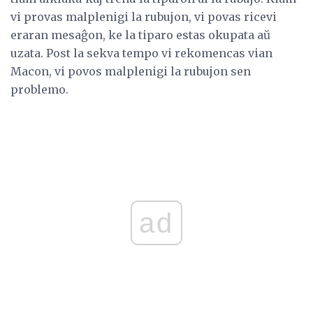
vi provas malplenigi la rubujon, vi povas ricevi
eraran mesaĝon, ke la tiparo estas okupata aŭ
uzata. Post la sekva tempo vi rekomencas vian
Macon, vi povos malplenigi la rubujon sen
problemo.
ad