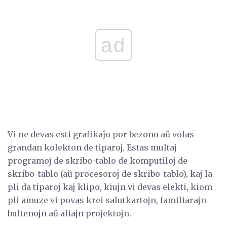
ad
Vi ne devas esti grafikaĵo por bezono aŭ volas
grandan kolekton de tiparoj. Estas multaj
programoj de skribo-tablo de komputiloj de
skribo-tablo (aŭ procesoroj de skribo-tablo), kaj la
pli da tiparoj kaj klipo, kiujn vi devas elekti, kiom
pli amuze vi povas krei salutkartojn, familiarajn
bultenojn aŭ aliajn projektojn.