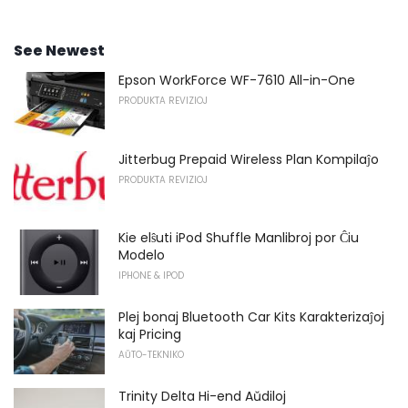
See Newest
Epson WorkForce WF-7610 All-in-One
PRODUKTA REVIZIOJ
Jitterbug Prepaid Wireless Plan Kompilaĵo
PRODUKTA REVIZIOJ
Kie elŝuti iPod Shuffle Manlibroj por Ĉiu
Modelo
IPHONE & IPOD
Plej bonaj Bluetooth Car Kits Karakterizaĵoj
kaj Pricing
AŬTO-TEKNIKO
Trinity Delta Hi-end Aŭdiloj