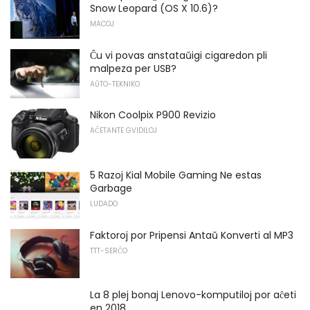
Snow Leopard (OS X 10.6)?
MACOJ
Ĉu vi povas anstataŭigi cigaredon pli
malpeza per USB?
AŬTO-TEKNIKO
Nikon Coolpix P900 Revizio
AĈETANTE GVIDILOJ
5 Razoj Kial Mobile Gaming Ne estas
Garbage
LUDADO
Faktoroj por Pripensi Antaŭ Konverti al MP3
TTT-SERĈO
La 8 plej bonaj Lenovo-komputiloj por aĉeti
en 2018