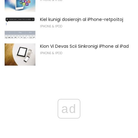
Kiel kunigi dosierojn al iPhone-retpoŝtoj
IPHONE & IPOD
Kion Vi Devas Scii Sinkronigi iPhone al iPad
IPHONE & IPOD
ad