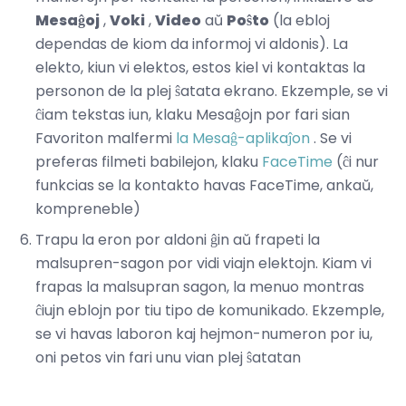
Mesaĝoj
,
Voki
,
Video
aŭ
Poŝto
(la ebloj
dependas de kiom da informoj vi aldonis). La
elekto, kiun vi elektos, estos kiel vi kontaktas la
personon de la plej ŝatata ekrano. Ekzemple, se vi
ĉiam tekstas iun, klaku Mesaĝojn por fari sian
Favoriton malfermi
la Mesaĝ-aplikaĵon
. Se vi
preferas filmeti babilejon, klaku
FaceTime
(ĉi nur
funkcias se la kontakto havas FaceTime, ankaŭ,
kompreneble)
Trapu la eron por aldoni ĝin aŭ frapeti la
malsupren-sagon por vidi viajn elektojn. Kiam vi
frapas la malsupran sagon, la menuo montras
ĉiujn eblojn por tiu tipo de komunikado. Ekzemple,
se vi havas laboron kaj hejmon-numeron por iu,
oni petos vin fari unu vian plej ŝatatan