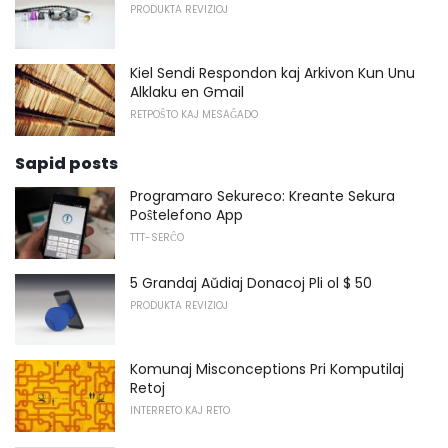
PRODUKTA REVIZIOJ
Kiel Sendi Respondon kaj Arkivon Kun Unu
Alklaku en Gmail
RETPOŜTO KAJ MESAĜADO
Sapid posts
Programaro Sekureco: Kreante Sekura
Poŝtelefono App
TTT-SERĈO
5 Grandaj Aŭdiaj Donacoj Pli ol $ 50
PRODUKTA REVIZIOJ
Komunaj Misconceptions Pri Komputilaj
Retoj
INTERRETO KAJ RETO