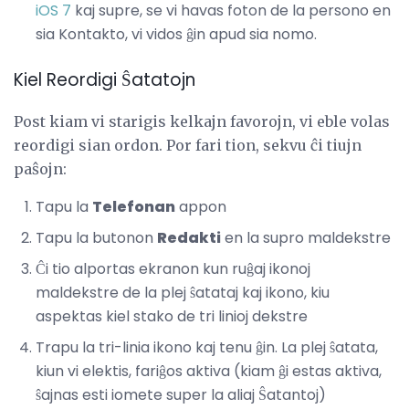
iOS 7
kaj supre, se vi havas foton de la persono en
sia Kontakto, vi vidos ĝin apud sia nomo.
Kiel Reordigi Ŝatatojn
Post kiam vi starigis kelkajn favorojn, vi eble volas
reordigi sian ordon. Por fari tion, sekvu ĉi tiujn
paŝojn:
Tapu la
Telefonan
appon
Tapu la butonon
Redakti
en la supro maldekstre
Ĉi tio alportas ekranon kun ruĝaj ikonoj
maldekstre de la plej ŝatataj kaj ikono, kiu
aspektas kiel stako de tri linioj dekstre
Trapu la tri-linia ikono kaj tenu ĝin. La plej ŝatata,
kiun vi elektis, fariĝos aktiva (kiam ĝi estas aktiva,
ŝajnas esti iomete super la aliaj Ŝatantoj)