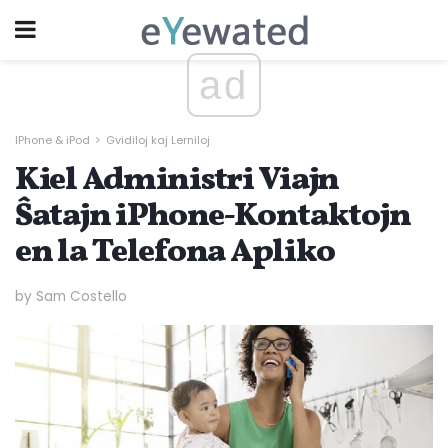
ad
IPhone & iPod
Gvidiloj kaj Lerniloj
Kiel Administri Viajn
Ŝatajn iPhone-Kontaktojn
en la Telefona Apliko
by Sam Costello