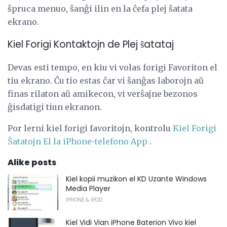
ŝpruca menuo, ŝanĝi ilin en la ĉefa plej ŝatata
ekrano.
Kiel Forigi Kontaktojn de Plej ŝatataj
Devas esti tempo, en kiu vi volas forigi Favoriton el
tiu ekrano. Ĉu tio estas ĉar vi ŝanĝas laborojn aŭ
finas rilaton aŭ amikecon, vi verŝajne bezonos
ĝisdatigi tiun ekranon.
Por lerni kiel forigi favoritojn, kontrolu
Kiel Forigi
Ŝatatojn El la iPhone-telefono App
.
Alike posts
Kiel kopii muzikon el KD Uzante Windows
Media Player
IPHONE & IPOD
Kiel Vidi Vian iPhone Baterion Vivo kiel