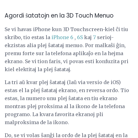
Agordi ŝatatojn en la 3D Touch Menuo
Se vi havas iPhone kun 3D Touchscreen-kiel ĉi tiu
skribo, tio estas la
iPhone 6
,
6S
kaj
7
serioj-
ekzistas alia plej ŝatataj menuo. Por malkaŝi ĝin,
premu forte sur la telefona aplikaĵo en la hejma
ekrano. Se vi tion faris, vi povas esti konfuzita pri
kiel elektitaj la plej ŝatataj.
La tri aŭ kvar plej ŝatataj (laŭ via versio de iOS)
estas el la plej ŝatataj ekrano, en reversa ordo. Tio
estas, la numero unu plej ŝatata en tiu ekrano
montras plej proksima al la ikono de la telefona
programo. La kvara favorita ekranoj pli
malproksima de la ikono.
Do, se vi volas ŝanĝi la ordo de la plej ŝatataj en la