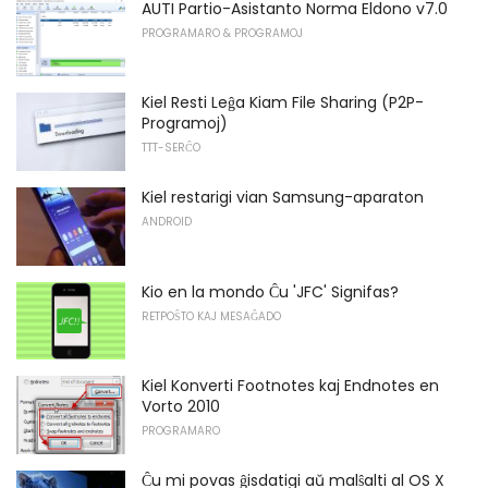
AUTI Partio-Asistanto Norma Eldono v7.0
PROGRAMARO & PROGRAMOJ
Kiel Resti Leĝa Kiam File Sharing (P2P-
Programoj)
TTT-SERĈO
Kiel restarigi vian Samsung-aparaton
ANDROID
Kio en la mondo Ĉu 'JFC' Signifas?
RETPOŜTO KAJ MESAĜADO
Kiel Konverti Footnotes kaj Endnotes en
Vorto 2010
PROGRAMARO
Ĉu mi povas ĝisdatigi aŭ malŝalti al OS X