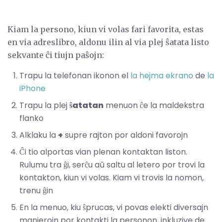
Kiam la persono, kiun vi volas fari favorita, estas
en via adreslibro, aldonu ilin al via plej ŝatata listo
sekvante ĉi tiujn paŝojn:
Trapu la telefonan ikonon el
la hejma ekrano
de
la
iPhone
Trapu la plej
ŝatatan
menuon ĉe la maldekstra
flanko
Alklaku la
+
supre rajton por aldoni favorojn
Ĉi tio alportas vian plenan kontaktan liston.
Rulumu tra ĝi, serĉu aŭ saltu al letero por trovi la
kontakton, kiun vi volas. Kiam vi trovis la nomon,
trenu ĝin
En la menuo, kiu ŝprucas, vi povas elekti diversajn
manierojn por kontakti la personon, inkluzive de